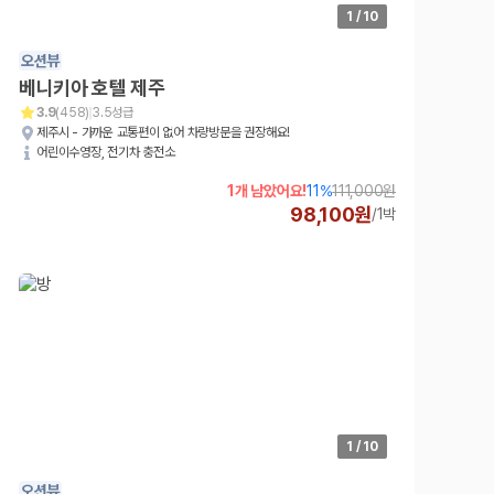
차종별 최저가 비교:
경차, 소형, 준중형, 중형, SUV, 승합차 등 
1
/
10
보험 조건 비교:
일반자차, 완전자차, 슈퍼자차의 면책금과 보상 한
제주공항 인수 조건 비교:
셔틀 이동, 인수 위치, 반납 편의성을 함께
오션뷰
실시간 예약:
비교 후 원하는 차량을 바로 예약할 수 있습니다.
베니키아 호텔 제주
제주렌트카 실시간 가격비교 바로가기
3.9
(
458
)
3.5성급
제주시 - 가까운 교통편이 없어 차량방문을 권장해요!
제주 렌트카를 찾을 때 꼭 비교해야 하는 기준
어린이수영장, 전기차 충전소
1개 남았어요!
11
%
111,000원
1. 단순 최저가가 아니라 실제 결제 조건을 비교하세요
98,100원
/
1박
제주렌트카 최저가는 차량 기본요금만으로 판단하기 어렵습니다. 보험 포함 여
2. 보험 조건은 가격만큼 중요합니다
완전자차와 슈퍼자차는 업체별 보장 범위가 다를 수 있습니다. 카모아에서는
3. 제주공항 접근성과 셔틀 조건을 함께 확인하세요
제주 렌트카는 차량 인수 위치와 셔틀 편의성에 따라 실제 이용 만족도가 
1
/
10
제주도 렌트카 차종별 가격비교
오션뷰