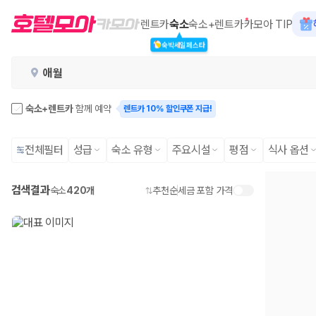
카모아 - 애월 호텔 | 최저가 가격비교
렌트카
숙소
숙소+렌트카
카모아 TIP
숙박세일페스타
2000만 이용고객이 선택한 제주 렌트카 가격비교 플랫폼
애월
숙소+렌트카
함께 예약
렌트카 10% 할인쿠폰 지급!
전체필터
성급
숙소 유형
주요시설
평점
식사 옵션
검색결과
숙소
420개
추천순
세금 포함 가격
제주렌트카 가격비교는 카모아에서 한 번에
제주도 렌트카는 업체마다 차량 가격, 보험 조건, 면책금, 보상 한도, 인수
록 돕습니다.
업체별 가격비교:
제주 렌트카 업체별 실시간 예약 가능 차량과 요금