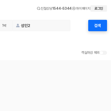
친절상담
1544-5344
마이페이지
로그인
성인2
검색
1박
객실마감 제외
 화면에서 비교해 사용자가 자신의 일정과 예산에 맞는 차량을 선택할 수 있도