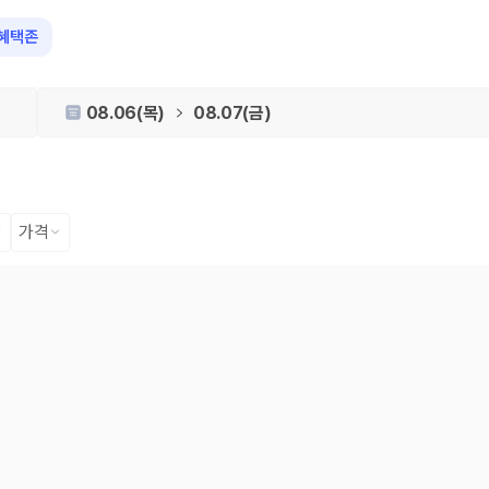
혜택존
08.06(목)
08.07(금)
가격
 장소, 취소 규정이 다릅니다. 카모아는 여러 제주 렌트카 업체의 조건을 한
을 비교합니다.