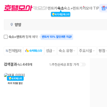
카모아 - 양양 호텔 | 최저가 가격비교
렌트카
숙소
숙소+렌트카
카모아 TIP
숙박세일페스타
2000만 이용고객이 선택한 제주 렌트카 가격비교 플랫폼
양양
숙소+렌트카
함께 예약
렌트카 10% 할인쿠폰 지급!
전체필터
성급
숙소 유형
주요시설
평점
숙박페스타
검색결과
숙소
449개
추천순
세금 포함 가격
제주렌트카 가격비교는 카모아에서 한 번에
숙박페스타
최대 3만원 할인
제주도 렌트카는 업체마다 차량 가격, 보험 조건, 면책금, 보상 한도, 인수
록 돕습니다.
업체별 가격비교:
제주 렌트카 업체별 실시간 예약 가능 차량과 요금