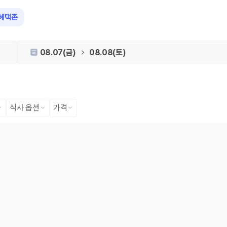
혜택존
08.07(금)
08.08(토)
식사 옵션
가격
 장소, 취소 규정이 다릅니다. 카모아는 여러 제주 렌트카 업체의 조건을 한
을 비교합니다.