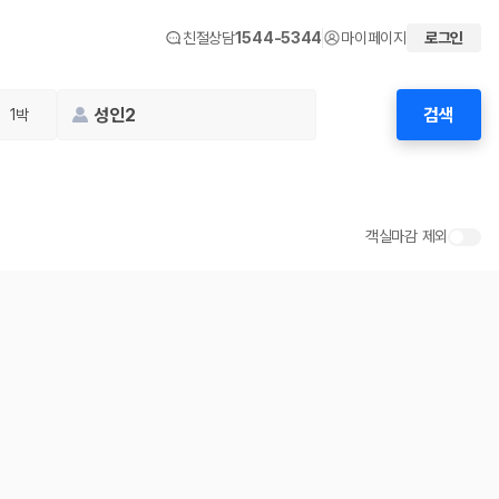
친절상담
1544-5344
마이페이지
로그인
성인2
검색
1박
객실마감 제외
 화면에서 비교해 사용자가 자신의 일정과 예산에 맞는 차량을 선택할 수 있도