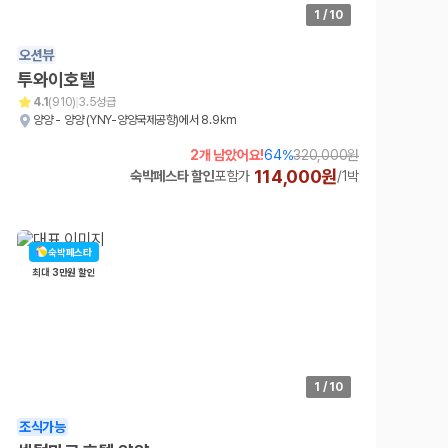
차종별 최저가 비교:
경차, 소형, 준중형, 중형, SUV, 승합차 등 
1
/
10
보험 조건 비교:
일반자차, 완전자차, 슈퍼자차의 면책금과 보상 한
제주공항 인수 조건 비교:
셔틀 이동, 인수 위치, 반납 편의성을 함께
오션뷰
실시간 예약:
비교 후 원하는 차량을 바로 예약할 수 있습니다.
투와이호텔
제주렌트카 실시간 가격비교 바로가기
4.1
(
910
)
3.5성급
양양 - 양양 (YNY-양양국제공항)에서 8.9km
제주 렌트카를 찾을 때 꼭 비교해야 하는 기준
2개 남았어요!
64
%
320,000원
114,000원
숙박페스타 할인
포함가
/
1박
1. 단순 최저가가 아니라 실제 결제 조건을 비교하세요
제주렌트카 최저가는 차량 기본요금만으로 판단하기 어렵습니다. 보험 포함 여
숙박페스타
2. 보험 조건은 가격만큼 중요합니다
최대 3만원 할인
완전자차와 슈퍼자차는 업체별 보장 범위가 다를 수 있습니다. 카모아에서는
3. 제주공항 접근성과 셔틀 조건을 함께 확인하세요
제주 렌트카는 차량 인수 위치와 셔틀 편의성에 따라 실제 이용 만족도가 
1
/
10
제주도 렌트카 차종별 가격비교
조식가능