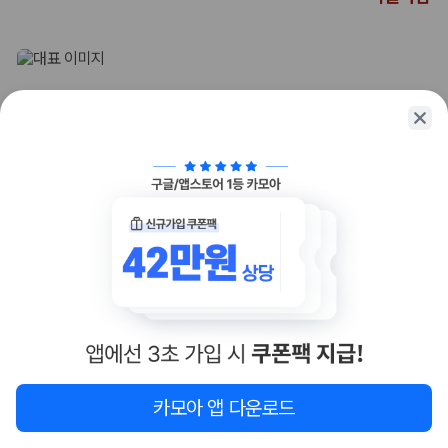
업체별 가격비교:
제주 렌트카 업체별 실시간 예약 가능 차량과 요금
을 비교합니다.
차종별 최저가 비교:
경차, 소형, 준중형, 중형, SUV, 승합차 등 여행
인원에 맞는 차종별 가격을 비교합니다.
보험 조건 비교:
일반자차, 완전자차, 슈퍼자차의 면책금과 보상 한
도를 비교합니다.
제주공항 인수 조건 비교:
셔틀 이동, 인수 위치, 반납 편의성을 함께
확인합니다.
실시간 예약:
비교 후 원하는 차량을 바로 예약할 수 있습니다.
1
/
10
제주렌트카 실시간 가격비교 바로가기
제주 렌트카를 찾을 때 꼭 비교해야 하는 기준
라한호텔 포항
4.5
(
999+
)
3성급
포항 - 포항역에서 3.6km
1. 단순 최저가가 아니라 실제 결제 조건을 비교하세요
객실마감
제주렌트카 최저가는 차량 기본요금만으로 판단하기 어렵습니다. 보험 포
함 여부, 면책금, 보상 한도, 옵션 비용, 취소 수수료를 함께 확인해야 실제
로 저렴한 차량을 고를 수 있습니다.
지도
이 지역 숙소
재검색
카모아 앱 다운로드
2. 보험 조건은 가격만큼 중요합니다