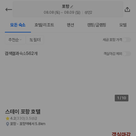
포항
카모아 - 포항 호텔 | 최저가 가격비교
08.08 (토) ~ 08.09 (일)
성인2
모든 숙소
호텔/리조트
펜션
캠핑/글램핑
모텔
2000만 이용고객이 선택한 제주 렌트카 가격비교 플랫폼
추천순
필터
세금 포함 가격
검색결과
숙소
562개
객실마감 제외
1
/
10
제주렌트카 가격비교는 카모아에서 한 번에
스테이 포항 호텔
제주도 렌트카는 업체마다 차량 가격, 보험 조건, 면책금, 보상 한도, 인수
4.2
(
330
)
3.5성급
장소, 취소 규정이 다릅니다. 카모아는 여러 제주 렌트카 업체의 조건을 한
포항 - 포항역에서 5.8km
화면에서 비교해 사용자가 자신의 일정과 예산에 맞는 차량을 선택할 수 있
도록 돕습니다.
객실마감