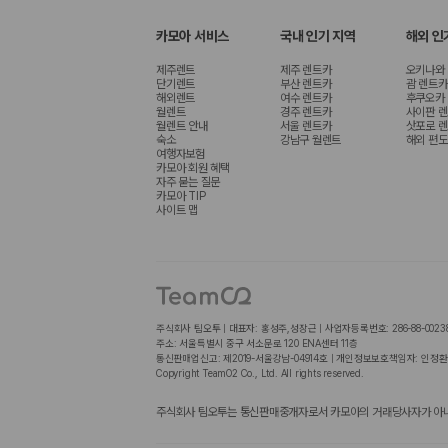
카모아 서비스
국내 인기 지역
해외 인
제주렌트
제주 렌트카
오키나와
단기렌트
부산 렌트카
괌 렌트카
해외렌트
여수 렌트카
후쿠오카
월렌트
경주 렌트카
사이판 
월렌트 안내
서울 렌트카
삿포로 
숙소
강남구 월렌트
해외 편도
여행자보험
카모아 회원 혜택
자주 묻는 질문
카모아 TIP
사이트 맵
주식회사 팀오투 | 대표자: 홍성주,성장근 | 사업자등록번호: 286-88-0023
주소: 서울특별시 중구 서소문로 120 ENA센터 11층
통신판매업신고: 제2019-서울강남-04914호 | 개인정보보호책임자: 인정환
Copyright TeamO2 Co., Ltd. All rights reserved.
주식회사 팀오투는 통신판매중개자로서 카모아의 거래당사자가 아니며