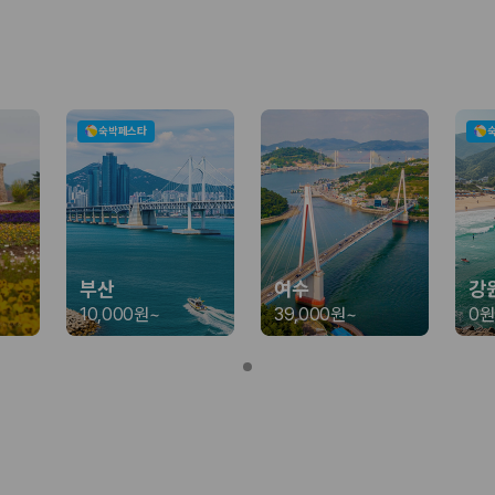
가 가장 먼저 비교하는 차종입니다.
종입니다.
량 연식을 함께 비교하는 것이 좋습니다.
숙박페스타
험 조건을 함께 확인해야 합니다.
니다
 카모아는 제주 렌트카 가격뿐 아니라 일반자차, 완전자차, 슈퍼자차 조건을
부산
여수
강
10,000원
~
39,000원
~
0원
다.
격비교 플랫폼입니다.