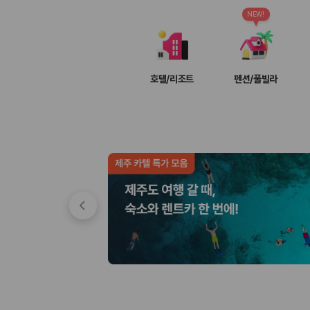
차종별 최저가 비교:
경차, 소형, 준중형, 중형, SUV, 승합차 등 
보험 조건 비교:
일반자차, 완전자차, 슈퍼자차의 면책금과 보상 한
NEW!
제주공항 인수 조건 비교:
셔틀 이동, 인수 위치, 반납 편의성을 함께
실시간 예약:
비교 후 원하는 차량을 바로 예약할 수 있습니다.
제주렌트카 실시간 가격비교 바로가기
호텔/리조트
펜션/풀빌라
제주 렌트카를 찾을 때 꼭 비교해야 하는 기준
1. 단순 최저가가 아니라 실제 결제 조건을 비교하세요
제주렌트카 최저가는 차량 기본요금만으로 판단하기 어렵습니다. 보험 포함 여
2. 보험 조건은 가격만큼 중요합니다
완전자차와 슈퍼자차는 업체별 보장 범위가 다를 수 있습니다. 카모아에서는
3. 제주공항 접근성과 셔틀 조건을 함께 확인하세요
제주 렌트카는 차량 인수 위치와 셔틀 편의성에 따라 실제 이용 만족도가 
제주도 렌트카 차종별 가격비교