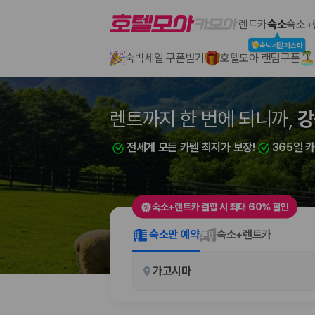
호텔모아
렌트카
숙소
숙소+
숙박세일페스타
숙박세일 쿠폰받기
호텔모아 랜덤쿠폰
2000만 이용고객이 선택한 제주 렌트카 가격비교 플랫폼
렌트까지 한 번에 되니까,
강
전세계 모든 카텔 최저가 보장!
365일 
숙소+렌트카 결합 시 최대 60% 할인
제주렌트카 가격비교는 카모아에서 한 번에
숙소만 예약
숙소+렌트카
제주도 렌트카는 업체마다 차량 가격, 보험 조건, 면책금, 보상 한도, 인수
가고시마
록 돕습니다.
업체별 가격비교:
제주 렌트카 업체별 실시간 예약 가능 차량과 요금