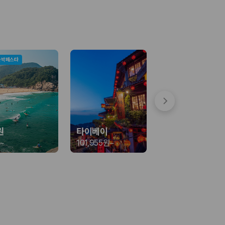
숙박페스타
 함께 확인할 수 있도록 돕습니다.
원
타이베이
~
101,955원
~