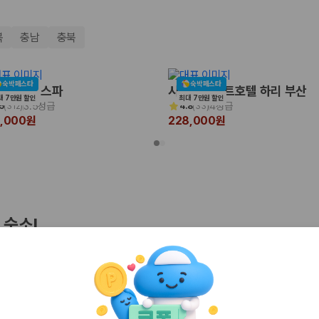
북
충남
충북
숙박페스타
숙박페스타
포레 더 스파
시타딘커넥트호텔 하리 부산
대 7만원 할인
최대 7만원 할인
3.5성급
4성급
5
(
312
)
4.8
(
33
)
0,000원
228,000원
 보험 조건, 예약 가능 차량을 한 번에 비교할 수 있습니다.
 숙소!
기
인천
경주
 클리프 호텔&네이쳐
호텔브릿지 서귀포