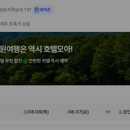
렌트카
카모아 TIP
혜택존
제주 초특가 모음
숙소+렌트카 결합 시 최대 60% 할인
원여행은 역시 호텔모아!
카텔 무한 할인
간편한 카텔 즉시 예약
 장소, 취소 규정이 다릅니다. 카모아는 여러 제주 렌트카 업체의 조건을 한
08.06(목)
08.07(금)
성인
1박
을 비교합니다.