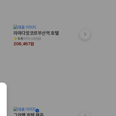
숙박페스타
라마다앙코르부산역 호텔
그랩디 오션 송도
최대 7만원 할인
4성급
4성급
4.4
(
999+
)
4.5
(
265
)
206,467원
269,000원
그라벨 호텔 제주
메종 글래드 제주