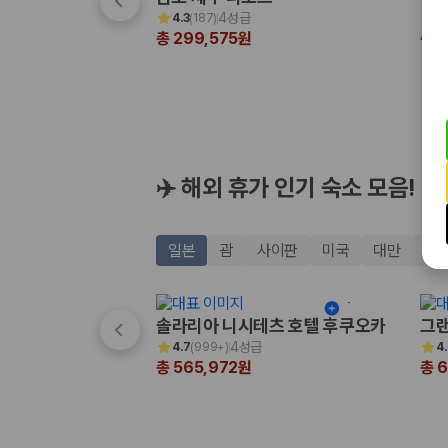
해외 렌트카 가격비교
4성급
4.3
(
187
)
4
카모아 사이트맵
총 299,575원
총 3
✈️ 해외 휴가 인기 숙소 모음!
일본
괌
사이판
미국
대만
태
솔라리아 니시테츠 호텔 후쿠오카
그랜
4성급
4.7
(
999+
)
4
총 565,972원
총 