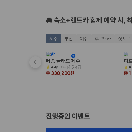
🚘 숙소+렌트카 함께 예약 시, 
제주
부산
여수
후쿠오카
삿포로
메종 글래드 제주
파르
4.5성급
4.4
(
999+
)
4
총 330,200원
총 1
진행중인 이벤트