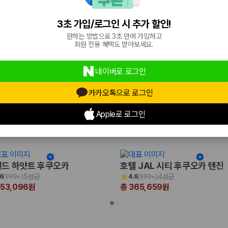
4.5성급
3성급
.4
(
999+
)
4.3
(
304
)
67,475원
총 128,160원
3초 가입/로그인 시 추가 할인!
원하는 방법으로 3초 만에 가입하고
회원 전용 혜택도 받아보세요.
네이버로 로그인
카카오톡으로 로그인
Apple로 로그인
국
드 하얏트 후쿠오카
호텔 JAL 시티 후쿠오카 텐진
5성급
4성급
.6
(
999+
)
4.6
(
999+
)
653,096원
총 365,659원