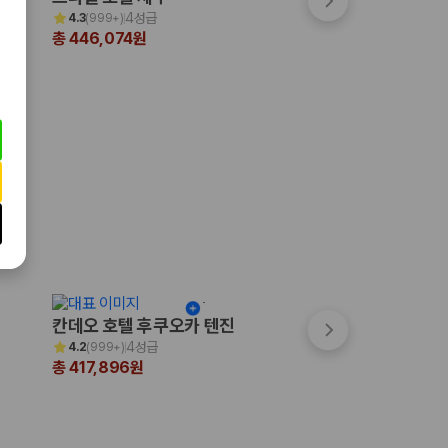
4성급
4.5성급
4.3
(
999+
)
4.4
(
999+
)
총 446,074원
총 339,975원
칸데오 호텔 후쿠오카 텐진
쓰시마 그랜드 호
4성급
3성급
4.2
(
999+
)
4.0
(
16
)
총 417,896원
총 310,039원