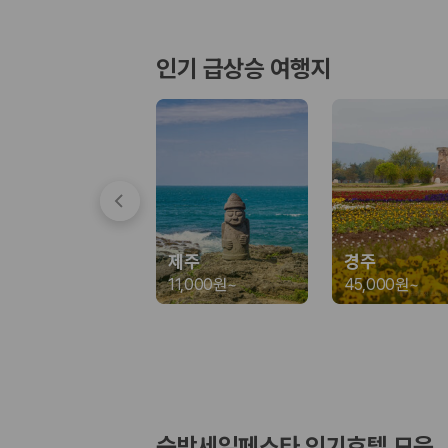
경차·소형차
혼자 또는 2인 여행에 적합하며 제주 렌트카 최저가를 찾는 사용자
준중형·중형차
인기 급상승 여행지
커플·친구 여행에서 많이 선택되며 가격과 승차감의 균형이 좋은 차
SUV
가족 여행, 짐이 많은 여행, 장거리 이동에 적합하며 보험 조건과 차
승합차·대형차
단체 여행이나 4인 이상 가족 여행에 적합하며 인원수, 짐 공간, 보
제주렌트카 보험까지 비교해야 진짜 가격비교입
동일한 차량이라도 보험 조건에 따라 실제 부담 금액이 달라질 수 있습니다.
제주
경주
일반자차:
사고 발생 시 일정 금액의 면책금이 발생할 수 있습니다.
11,000원
~
45,000원
~
완전자차:
보상 한도 내에서 면책금 부담이 줄어드는 보험 조건입니
슈퍼자차:
더 높은 보장 조건을 원하는 사용자에게 적합합니다.
2000만 고객이 선택한 렌트카 가격비교 플랫폼
카모아는 제주렌트카부터 국내·해외 렌트카까지 비교할 수 있는 렌트카 가
누적 이용 고객수
숙박세일페스타 인기호텔 모음