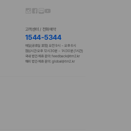
고객센터 / 전화예약
1544-5344
매일(공휴일 포함) 오전 9시 ~ 오후 6시
점심시간 오후 12시30분 ~ 1시30분 (1시간)
국내 법인·제휴 문의: feedback@tm2.kr
해외 법인·제휴 문의: global@tm2.kr