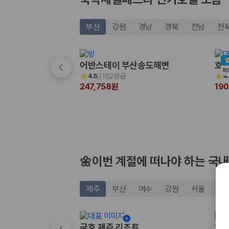
20,871,562
명
사용자 리뷰
175,206
건
부산
강원
경남
경북
전남
전
예약 가능 차량
67,123
대
전국 렌트카 지점
1,829
개
어반스테이 부산송도해변
호텔
최
2성급
4.5
(
211
)
4.
제주렌트카 가격비교 자주 묻는 질문
247,758원
19
Q. 제주렌트카 가격비교는 카모아에서 어떻게 하나요?
A. 대여일, 반납일, 인수 지역을 선택하면 제주도 렌트카 업체별 가격, 차종,
Q. 제주 렌트카 최저가는 무엇을 기준으로 비교해야 하나요?
Q. 제주공항 근처 렌트카도 비교할 수 있나요?
Q. 제주 렌트카 가격비교 시 보험도 함께 비교할 수 있나요?
Q. 가족 여행에는 어떤 제주 렌트카를 비교해야 하나요?
🌼이번 계절에 떠나야 하는 국내
제주렌트카 가격비교 주요 링크
제주
부산
여수
강원
서울
경
제주도 렌트카 실시간 최저가 가격비교
제주 렌트카 예약
국내 렌트카 가격비교
금호 제주 리조트
히든