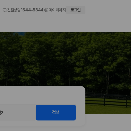
친절상담
1544-5344
마이페이지
로그인
 화면에서 비교해 사용자가 자신의 일정과 예산에 맞는 차량을 선택할 수 있도
검색
2