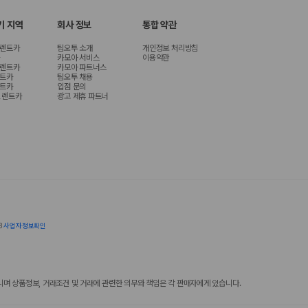
기 지역
회사 정보
통합 약관
 렌트카
팀오투 소개
개인정보 처리방침
카모아 서비스
이용약관
 렌트카
카모아 파트너스
렌트카
팀오투 채용
렌트카
입점 문의
 렌트카
광고 제휴 파트너
8
사업자정보확인
 상품정보, 거래조건 및 거래에 관련한 의무와 책임은 각 판매자에게 있습니다.