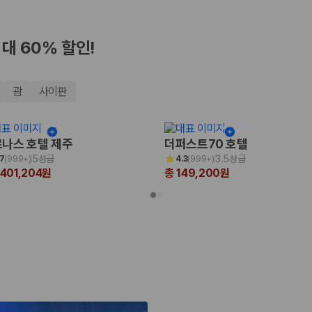
최대 60% 할인!
괌
사이판
나스 호텔 제주
더퍼스트70 호텔
5성급
3.5성급
.7
(
999+
)
4.3
(
999+
)
,401,204원
총 149,200원