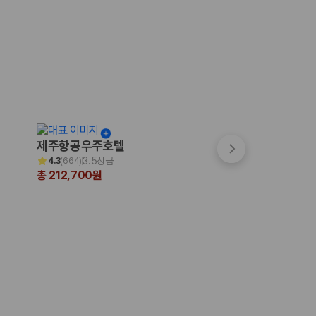
제주항공우주호텔
파크선샤인 제주
3.5성급
3.5성급
4.3
(
664
)
4.7
(
999+
)
총 212,700원
총 200,231원