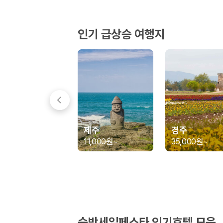
경차·소형차
혼자 또는 2인 여행에 적합하며 제주 렌트카 최저가를 찾는 사용자
준중형·중형차
인기 급상승 여행지
커플·친구 여행에서 많이 선택되며 가격과 승차감의 균형이 좋은 차
SUV
가족 여행, 짐이 많은 여행, 장거리 이동에 적합하며 보험 조건과 차
승합차·대형차
단체 여행이나 4인 이상 가족 여행에 적합하며 인원수, 짐 공간, 보
제주렌트카 보험까지 비교해야 진짜 가격비교입
동일한 차량이라도 보험 조건에 따라 실제 부담 금액이 달라질 수 있습니다.
제주
경주
일반자차:
사고 발생 시 일정 금액의 면책금이 발생할 수 있습니다.
11,000원
~
35,000원
~
완전자차:
보상 한도 내에서 면책금 부담이 줄어드는 보험 조건입니
슈퍼자차:
더 높은 보장 조건을 원하는 사용자에게 적합합니다.
2000만 고객이 선택한 렌트카 가격비교 플랫폼
카모아는 제주렌트카부터 국내·해외 렌트카까지 비교할 수 있는 렌트카 가
누적 이용 고객수
숙박세일페스타 인기호텔 모음