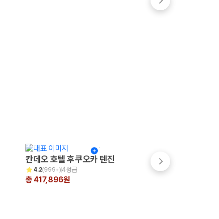
칸데오 호텔 후쿠오카 텐진
쓰시마 그랜드 호
4성급
3성급
4.2
(
999+
)
4.0
(
16
)
총 417,896원
총 310,039원