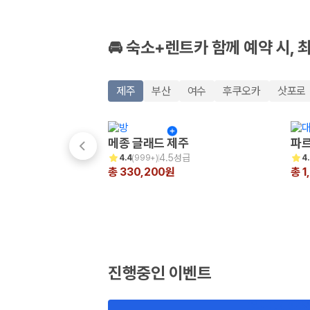
🚘 숙소+렌트카 함께 예약 시, 
제주
부산
여수
후쿠오카
삿포로
메종 글래드 제주
파르
4.5성급
4.4
(
999+
)
4
총 330,200원
총 1
진행중인 이벤트