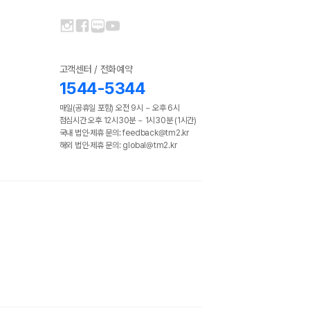
고객센터 / 전화예약
1544-5344
매일(공휴일 포함) 오전 9시 ~ 오후 6시
점심시간 오후 12시30분 ~ 1시30분 (1시간)
국내 법인·제휴 문의: feedback@tm2.kr
해외 법인·제휴 문의: global@tm2.kr