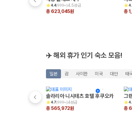
해외 렌트카 가격비교
4.5성급
4.4
(
999+
)
4
카모아 사이트맵
총 623,045원
총 1
✈️ 해외 휴가 인기 숙소 모음!
일본
괌
사이판
미국
대만
태
솔라리아 니시테츠 호텔 후쿠오카
그랜
4성급
4.7
(
999+
)
4
총 565,972원
총 