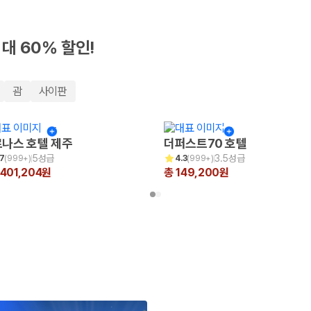
최대 60% 할인!
괌
사이판
나스 호텔 제주
더퍼스트70 호텔
5성급
3.5성급
.7
(
999+
)
4.3
(
999+
)
,401,204원
총 149,200원