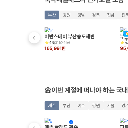
20,871,562
명
사용자 리뷰
175,206
건
부산
강원
경남
경북
전남
전
예약 가능 차량
67,123
대
전국 렌트카 지점
1,829
개
어반스테이 부산송도해변
부산
최
2성급
4.5
(
211
)
4.
제주렌트카 가격비교 자주 묻는 질문
165,991원
95
Q. 제주렌트카 가격비교는 카모아에서 어떻게 하나요?
A. 대여일, 반납일, 인수 지역을 선택하면 제주도 렌트카 업체별 가격, 차종,
Q. 제주 렌트카 최저가는 무엇을 기준으로 비교해야 하나요?
Q. 제주공항 근처 렌트카도 비교할 수 있나요?
Q. 제주 렌트카 가격비교 시 보험도 함께 비교할 수 있나요?
Q. 가족 여행에는 어떤 제주 렌트카를 비교해야 하나요?
🌼이번 계절에 떠나야 하는 국내
제주렌트카 가격비교 주요 링크
제주
부산
여수
강원
서울
경
제주도 렌트카 실시간 최저가 가격비교
제주 렌트카 예약
국내 렌트카 가격비교
메종 글래드 제주
파르