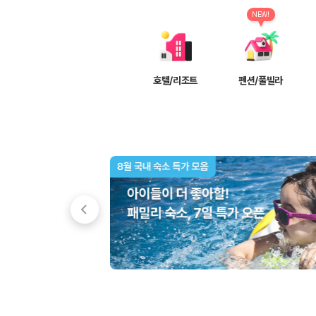
차종별 최저가 비교:
경차, 소형, 준중형, 중형, SUV, 승합차 등 
보험 조건 비교:
일반자차, 완전자차, 슈퍼자차의 면책금과 보상 한
NEW!
제주공항 인수 조건 비교:
셔틀 이동, 인수 위치, 반납 편의성을 함께
실시간 예약:
비교 후 원하는 차량을 바로 예약할 수 있습니다.
제주렌트카 실시간 가격비교 바로가기
호텔/리조트
펜션/풀빌라
제주 렌트카를 찾을 때 꼭 비교해야 하는 기준
1. 단순 최저가가 아니라 실제 결제 조건을 비교하세요
제주렌트카 최저가는 차량 기본요금만으로 판단하기 어렵습니다. 보험 포함 여
2. 보험 조건은 가격만큼 중요합니다
완전자차와 슈퍼자차는 업체별 보장 범위가 다를 수 있습니다. 카모아에서는
3. 제주공항 접근성과 셔틀 조건을 함께 확인하세요
제주 렌트카는 차량 인수 위치와 셔틀 편의성에 따라 실제 이용 만족도가 
제주도 렌트카 차종별 가격비교