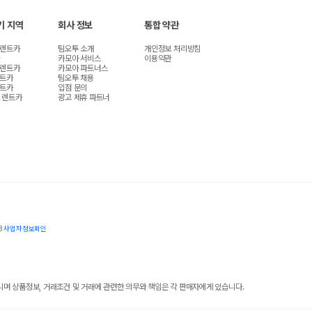
기 지역
회사 정보
통합 약관
 렌트카
팀오투 소개
개인정보 처리방침
카모아 서비스
이용약관
 렌트카
카모아 파트너스
렌트카
팀오투 채용
렌트카
입점 문의
 렌트카
광고 제휴 파트너
8
사업자정보확인
 상품정보, 거래조건 및 거래에 관련한 의무와 책임은 각 판매자에게 있습니다.