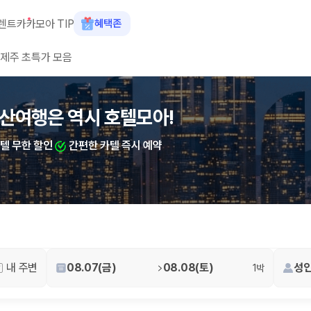
렌트카
카모아 TIP
혜택존
제주 초특가 모음
숙소+렌트카 결합 시 최대 60% 할인
산여행은 역시 호텔모아!
카텔 무한 할인
간편한 카텔 즉시 예약
 장소, 취소 규정이 다릅니다. 카모아는 여러 제주 렌트카 업체의 조건을 한
내 주변
08.07(금)
08.08(토)
성인
1박
을 비교합니다.