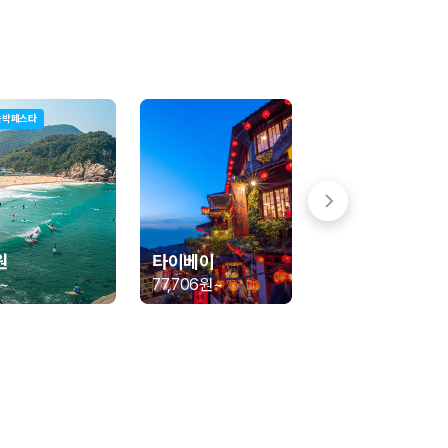
숙박페스타
 함께 확인할 수 있도록 돕습니다.
원
타이베이
~
77,706원
~