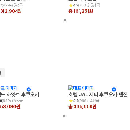
5성급
3.5성급
.7
(
999+
)
4.3
(
263
)
,312,904원
총 161,251원
국
드 하얏트 후쿠오카
호텔 JAL 시티 후쿠오카 텐진
5성급
4성급
.6
(
999+
)
4.6
(
999+
)
653,096원
총 365,659원