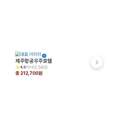
제주항공우주호텔
파크선샤인 제주
3.5성급
3.5성급
4.3
(
664
)
4.7
(
999+
)
총 212,700원
총 200,231원