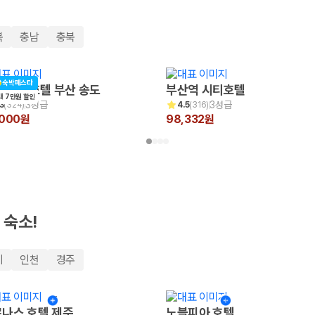
북
충남
충북
숙박페스타
 비치 호텔 부산 송도
부산역 시티호텔
대 7만원 할인
3성급
3성급
3
(
324
)
4.5
(
316
)
,000원
98,332원
 보험 조건, 예약 가능 차량을 한 번에 비교할 수 있습니다.
 숙소!
기
인천
경주
나스 호텔 제주
노블피아 호텔