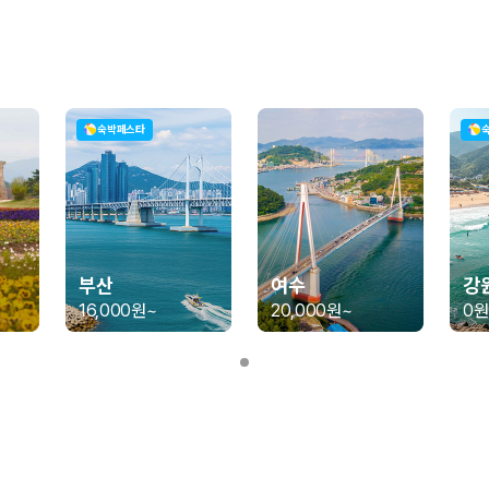
가 가장 먼저 비교하는 차종입니다.
종입니다.
량 연식을 함께 비교하는 것이 좋습니다.
숙박페스타
험 조건을 함께 확인해야 합니다.
니다
 카모아는 제주 렌트카 가격뿐 아니라 일반자차, 완전자차, 슈퍼자차 조건을
부산
여수
강
16,000원
~
20,000원
~
0원
다.
격비교 플랫폼입니다.