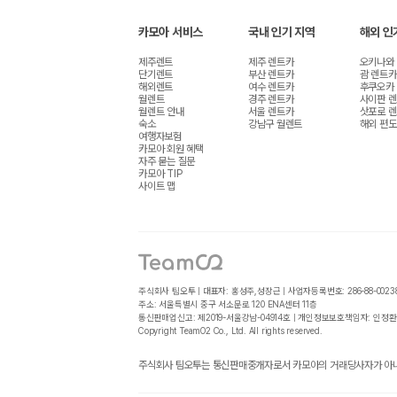
카모아 서비스
국내 인기 지역
해외 인
제주렌트
제주 렌트카
오키나와
단기렌트
부산 렌트카
괌 렌트카
해외렌트
여수 렌트카
후쿠오카
월렌트
경주 렌트카
사이판 
월렌트 안내
서울 렌트카
삿포로 
숙소
강남구 월렌트
해외 편도
여행자보험
카모아 회원 혜택
자주 묻는 질문
카모아 TIP
사이트 맵
주식회사 팀오투 | 대표자: 홍성주,성장근 | 사업자등록번호: 286-88-0023
주소: 서울특별시 중구 서소문로 120 ENA센터 11층
통신판매업신고: 제2019-서울강남-04914호 | 개인정보보호책임자: 인정환
Copyright TeamO2 Co., Ltd. All rights reserved.
주식회사 팀오투는 통신판매중개자로서 카모아의 거래당사자가 아니며