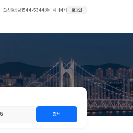
친절상담
1544-5344
마이페이지
로그인
 화면에서 비교해 사용자가 자신의 일정과 예산에 맞는 차량을 선택할 수 있도
검색
2