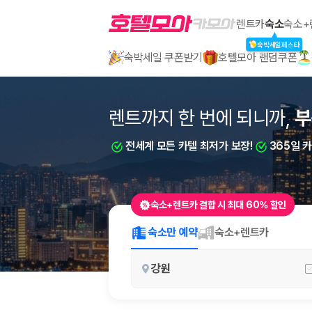
호텔모아
렌트카
숙소
숙소+
숙박세일페스타
숙박세일 쿠폰받기
호텔모아 랜덤쿠폰
2000만 이용고객이 선택한 제주 렌트카 가격비교 플랫폼
렌트까지 한 번에 되니까,
부
전세계 모든 카텔 최저가 보장!
365일 
숙소+렌트카 결합 시 최대 60% 할인
제주렌트카 가격비교는 카모아에서 한 번에
숙소만 예약
숙소+렌트카
제주도 렌트카는 업체마다 차량 가격, 보험 조건, 면책금, 보상 한도, 인수
강원
록 돕습니다.
업체별 가격비교:
제주 렌트카 업체별 실시간 예약 가능 차량과 요금