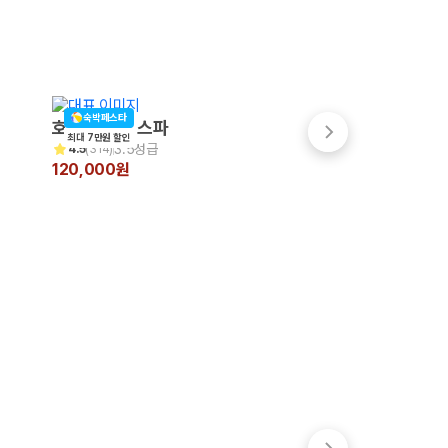
숙박페스타
숙박페스타
호텔포레 더 스파
시타딘커넥트호텔 
최대 7만원 할인
최대 7만원 할인
3.5성급
4성급
4.5
(
314
)
4.8
(
33
)
120,000원
120,000원