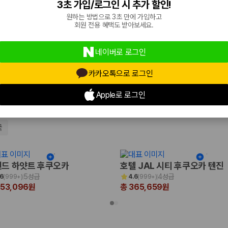
3초 가입/로그인 시 추가 할인!
4.5성급
4.5성급
.4
(
999+
)
4.4
(
999+
)
원하는 방법으로 3초 만에 가입하고
81,146원
총 331,657원
회원 전용 혜택도 받아보세요.
네이버로 로그인
카카오톡으로 로그인
Apple로 로그인
국
드 하얏트 후쿠오카
호텔 JAL 시티 후쿠오카 텐진
5성급
4성급
.6
(
999+
)
4.6
(
999+
)
653,096원
총 365,659원