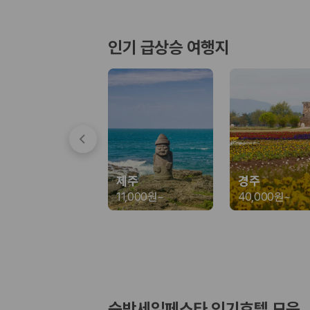
경차·소형차
혼자 또는 2인 여행에 적합하며 제주 렌트카 최저가를 찾는 사용자
준중형·중형차
인기 급상승 여행지
커플·친구 여행에서 많이 선택되며 가격과 승차감의 균형이 좋은 차
SUV
가족 여행, 짐이 많은 여행, 장거리 이동에 적합하며 보험 조건과 차
승합차·대형차
단체 여행이나 4인 이상 가족 여행에 적합하며 인원수, 짐 공간, 보
제주렌트카 보험까지 비교해야 진짜 가격비교입
동일한 차량이라도 보험 조건에 따라 실제 부담 금액이 달라질 수 있습니다.
제주
경주
일반자차:
사고 발생 시 일정 금액의 면책금이 발생할 수 있습니다.
11,000원
~
40,000원
~
완전자차:
보상 한도 내에서 면책금 부담이 줄어드는 보험 조건입니
슈퍼자차:
더 높은 보장 조건을 원하는 사용자에게 적합합니다.
2000만 고객이 선택한 렌트카 가격비교 플랫폼
카모아는 제주렌트카부터 국내·해외 렌트카까지 비교할 수 있는 렌트카 가
누적 이용 고객수
숙박세일페스타 인기호텔 모음