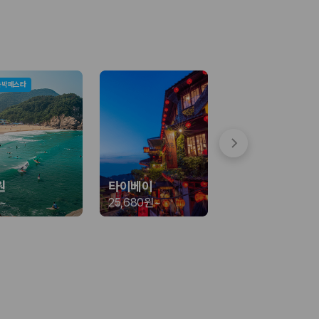
숙박페스타
 함께 확인할 수 있도록 돕습니다.
원
타이베이
~
25,680원
~