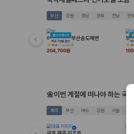
20,871,562
명
사용자 리뷰
175,206
건
부산
강원
경남
경북
전남
전
예약 가능 차량
67,123
대
전국 렌트카 지점
숙박페스타
1,829
개
어반스테이 부산송도해변
부산
최대 7만원 할인
최
2성급
4.5
(
211
)
4.
제주렌트카 가격비교 자주 묻는 질문
204,700원
10
Q. 제주렌트카 가격비교는 카모아에서 어떻게 하나요?
A. 대여일, 반납일, 인수 지역을 선택하면 제주도 렌트카 업체별 가격, 차종,
Q. 제주 렌트카 최저가는 무엇을 기준으로 비교해야 하나요?
Q. 제주공항 근처 렌트카도 비교할 수 있나요?
Q. 제주 렌트카 가격비교 시 보험도 함께 비교할 수 있나요?
Q. 가족 여행에는 어떤 제주 렌트카를 비교해야 하나요?
🌼이번 계절에 떠나야 하는 국내
제주렌트카 가격비교 주요 링크
제주
부산
여수
강원
서울
경
제주도 렌트카 실시간 최저가 가격비교
제주 렌트카 예약
국내 렌트카 가격비교
금호 제주 리조트
히든