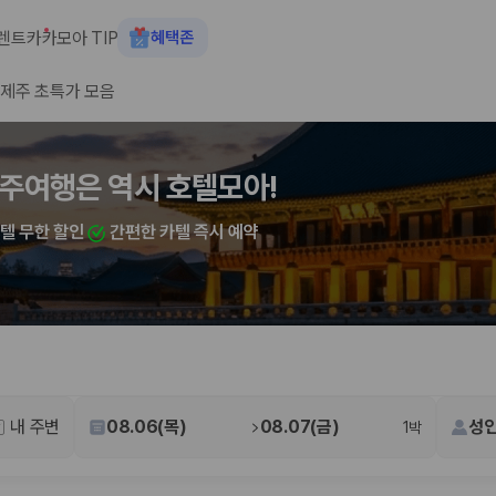
렌트카
카모아 TIP
혜택존
제주 초특가 모음
숙소+렌트카 결합 시 최대 60% 할인
주여행은 역시 호텔모아!
카텔 무한 할인
간편한 카텔 즉시 예약
 장소, 취소 규정이 다릅니다. 카모아는 여러 제주 렌트카 업체의 조건을 한
내 주변
08.06(목)
08.07(금)
성인
1박
을 비교합니다.