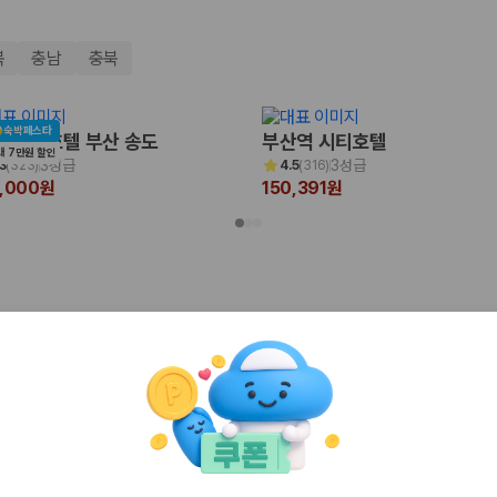
북
충남
충북
숙박페스타
 비치 호텔 부산 송도
부산역 시티호텔
대 7만원 할인
3성급
3성급
3
(
323
)
4.5
(
316
)
5,000원
150,391원
 보험 조건, 예약 가능 차량을 한 번에 비교할 수 있습니다.
 숙소!
기
인천
경주
 클리프 호텔&네이쳐
메종 글래드 제주