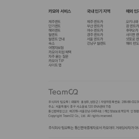
카모아 서비스
국내 인기 지역
해외 인
제주렌트
제주 렌트카
오키나와
단기렌트
부산 렌트카
괌 렌트카
해외렌트
여수 렌트카
후쿠오카
월렌트
경주 렌트카
사이판 
월렌트 안내
서울 렌트카
삿포로 
숙소
강남구 월렌트
해외 편도
여행자보험
카모아 회원 혜택
자주 묻는 질문
카모아 TIP
사이트 맵
주식회사 팀오투 | 대표자: 홍성주,성장근 | 사업자등록번호: 286-88-0023
주소: 서울특별시 중구 서소문로 120 ENA센터 11층
통신판매업신고: 제2019-서울강남-04914호 | 개인정보보호책임자: 인정환
Copyright TeamO2 Co., Ltd. All rights reserved.
주식회사 팀오투는 통신판매중개자로서 카모아의 거래당사자가 아니며