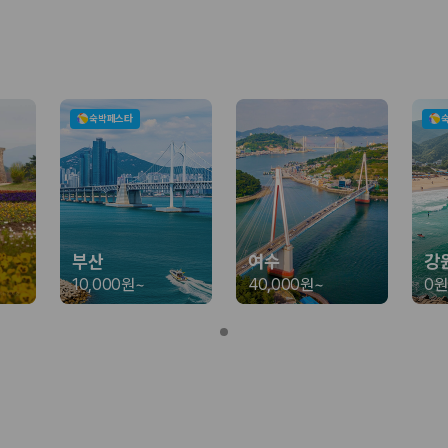
가 가장 먼저 비교하는 차종입니다.
종입니다.
량 연식을 함께 비교하는 것이 좋습니다.
숙박페스타
험 조건을 함께 확인해야 합니다.
니다
 카모아는 제주 렌트카 가격뿐 아니라 일반자차, 완전자차, 슈퍼자차 조건을
부산
여수
강
10,000원
~
40,000원
~
0원
다.
격비교 플랫폼입니다.