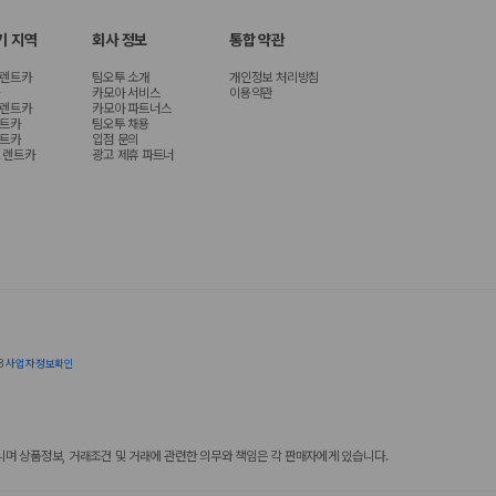
기 지역
회사 정보
통합 약관
 렌트카
팀오투 소개
개인정보 처리방침
카모아 서비스
이용약관
 렌트카
카모아 파트너스
렌트카
팀오투 채용
렌트카
입점 문의
 렌트카
광고 제휴 파트너
8
사업자정보확인
 상품정보, 거래조건 및 거래에 관련한 의무와 책임은 각 판매자에게 있습니다.