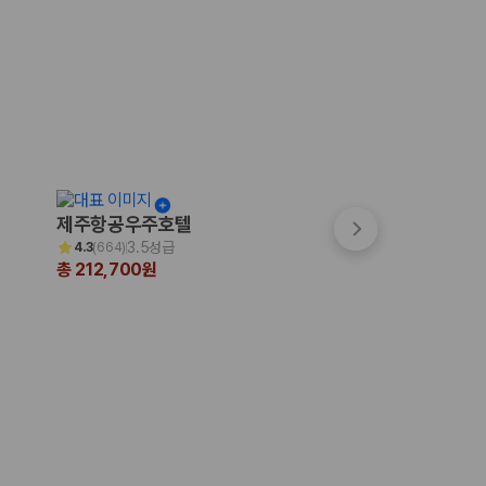
제주항공우주호텔
파크선샤인 제주
3.5성급
3.5성급
4.3
(
664
)
4.7
(
999+
)
총 212,700원
총 200,231원