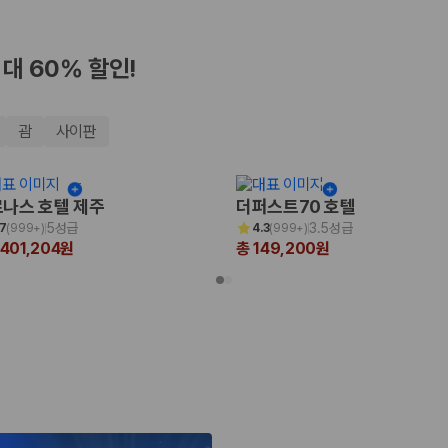
최대 60% 할인!
괌
사이판
나스 호텔 제주
더퍼스트70 호텔
5성급
3.5성급
.7
(
999+
)
4.3
(
999+
)
,401,204원
총 149,200원