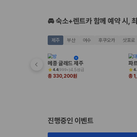
🚘 숙소+렌트카 함께 예약 시, 
제주
부산
여수
후쿠오카
삿포로
메종 글래드 제주
파르
4.5성급
4.4
(
999+
)
4
총 330,200원
총 1
진행중인 이벤트