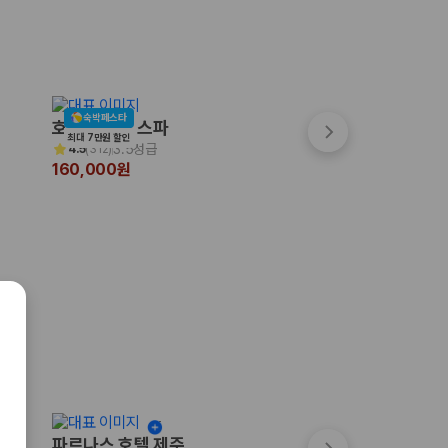
숙박페스타
호텔포레 더 스파
시타딘커넥트호텔 
최대 7만원 할인
3.5성급
4성급
4.5
(
312
)
4.8
(
33
)
160,000원
185,445원
파르나스 호텔 제주
노블피아 호텔