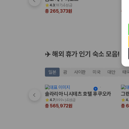
해외 렌트카 가격비교
4성급
4.3
(
187
)
4
카모아 사이트맵
총 265,373원
총 3
✈️ 해외 휴가 인기 숙소 모음!
일본
괌
사이판
미국
대만
태
솔라리아 니시테츠 호텔 후쿠오카
그랜
4성급
4.7
(
999+
)
4
총 565,972원
총 