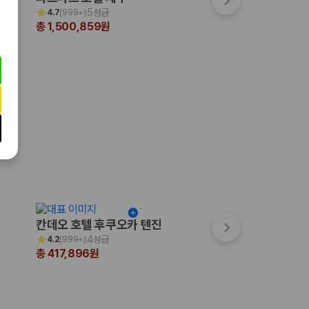
5성급
3.5성급
4.7
(
999+
)
4.3
(
263
)
총 1,500,859원
총 99,956원
칸데오 호텔 후쿠오카 텐진
쓰시마 그랜드 호
4성급
3성급
4.2
(
999+
)
4.0
(
16
)
총 417,896원
총 310,039원