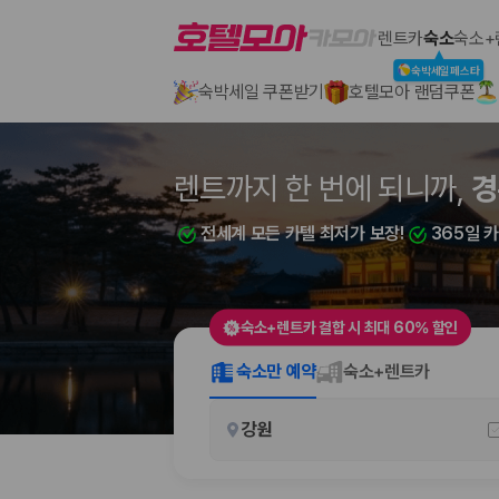
호텔모아
렌트카
숙소
숙소+
숙박세일페스타
숙박세일 쿠폰받기
호텔모아 랜덤쿠폰
2000만 이용고객이 선택한 제주 렌트카 가격비교 플랫폼
렌트까지 한 번에 되니까,
경
전세계 모든 카텔 최저가 보장!
365일 
숙소+렌트카 결합 시 최대 60% 할인
제주렌트카 가격비교는 카모아에서 한 번에
숙소만 예약
숙소+렌트카
제주도 렌트카는 업체마다 차량 가격, 보험 조건, 면책금, 보상 한도, 인수
강원
록 돕습니다.
업체별 가격비교:
제주 렌트카 업체별 실시간 예약 가능 차량과 요금