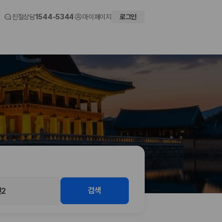
친절상담
1544-5344
마이페이지
로그인
 화면에서 비교해 사용자가 자신의 일정과 예산에 맞는 차량을 선택할 수 있도
검색
2