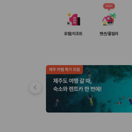
차종별 최저가 비교:
경차, 소형, 준중형, 중형, SUV, 승합차 등 
보험 조건 비교:
일반자차, 완전자차, 슈퍼자차의 면책금과 보상 한
NEW!
제주공항 인수 조건 비교:
셔틀 이동, 인수 위치, 반납 편의성을 함께
실시간 예약:
비교 후 원하는 차량을 바로 예약할 수 있습니다.
제주렌트카 실시간 가격비교 바로가기
호텔/리조트
펜션/풀빌라
제주 렌트카를 찾을 때 꼭 비교해야 하는 기준
1. 단순 최저가가 아니라 실제 결제 조건을 비교하세요
제주렌트카 최저가는 차량 기본요금만으로 판단하기 어렵습니다. 보험 포함 여
2. 보험 조건은 가격만큼 중요합니다
완전자차와 슈퍼자차는 업체별 보장 범위가 다를 수 있습니다. 카모아에서는
3. 제주공항 접근성과 셔틀 조건을 함께 확인하세요
제주 렌트카는 차량 인수 위치와 셔틀 편의성에 따라 실제 이용 만족도가 
제주도 렌트카 차종별 가격비교