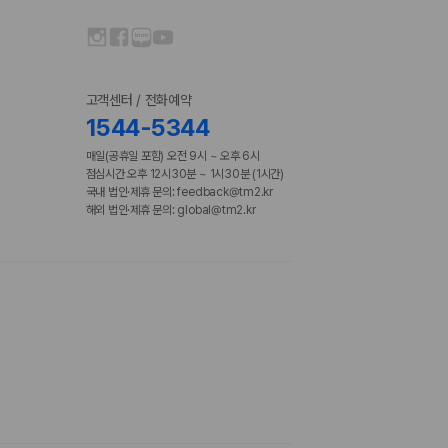
고객센터 / 전화예약
1544-5344
매일(공휴일 포함) 오전 9시 ~ 오후 6시
점심시간 오후 12시30분 ~ 1시30분 (1시간)
국내 법인·제휴 문의: feedback@tm2.kr
해외 법인·제휴 문의: global@tm2.kr