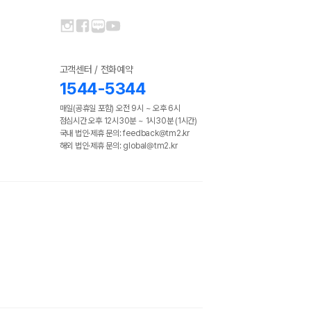
고객센터 / 전화예약
1544-5344
매일(공휴일 포함) 오전 9시 ~ 오후 6시
점심시간 오후 12시30분 ~ 1시30분 (1시간)
국내 법인·제휴 문의: feedback@tm2.kr
해외 법인·제휴 문의: global@tm2.kr