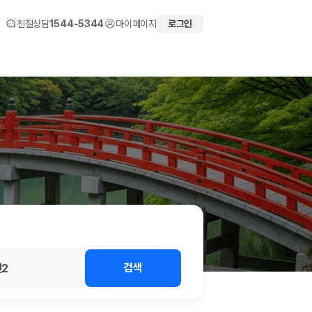
친절상담
1544-5344
마이페이지
로그인
 화면에서 비교해 사용자가 자신의 일정과 예산에 맞는 차량을 선택할 수 있도
검색
2