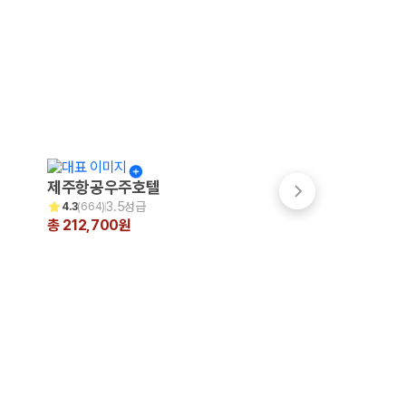
제주항공우주호텔
파크선샤인 제주
3.5성급
3.5성급
4.3
(
664
)
4.7
(
999+
)
총 212,700원
총 200,231원