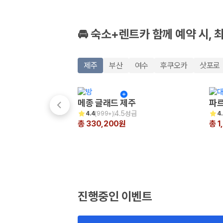
🚘 숙소+렌트카 함께 예약 시, 
제주
부산
여수
후쿠오카
삿포로
메종 글래드 제주
파르
4.5성급
4.4
(
999+
)
4
총 330,200원
총 1
진행중인 이벤트