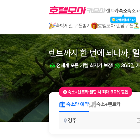
호텔모아
렌트카
숙소
숙소+
숙박세일페스타
숙박세일 쿠폰받기
호텔모아 랜덤쿠폰
2000만 이용고객이 선택한 제주 렌트카 가격비교 플랫폼
렌트까지 한 번에 되니까,
부
전세계 모든 카텔 최저가 보장!
365일 
숙소+렌트카 결합 시 최대 60% 할인
제주렌트카 가격비교는 카모아에서 한 번에
숙소만 예약
숙소+렌트카
제주도 렌트카는 업체마다 차량 가격, 보험 조건, 면책금, 보상 한도, 인수
경주
록 돕습니다.
업체별 가격비교:
제주 렌트카 업체별 실시간 예약 가능 차량과 요금