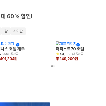
최대 60% 할인!
괌
사이판
나스 호텔 제주
더퍼스트70 호텔
5성급
3.5성급
.7
(
999+
)
4.3
(
999+
)
,401,204원
총 149,200원