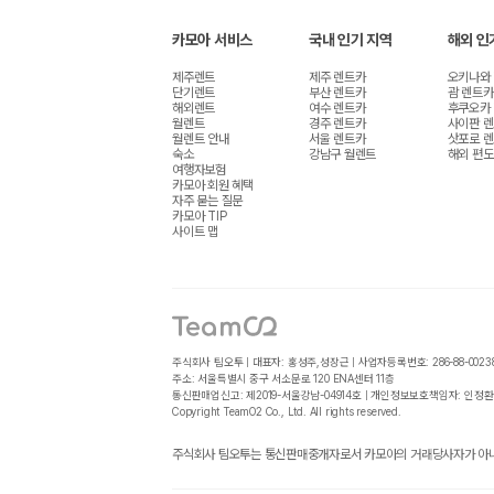
카모아 서비스
국내 인기 지역
해외 인
제주렌트
제주 렌트카
오키나와
단기렌트
부산 렌트카
괌 렌트카
해외렌트
여수 렌트카
후쿠오카
월렌트
경주 렌트카
사이판 
월렌트 안내
서울 렌트카
삿포로 
숙소
강남구 월렌트
해외 편도
여행자보험
카모아 회원 혜택
자주 묻는 질문
카모아 TIP
사이트 맵
주식회사 팀오투 | 대표자: 홍성주,성장근 | 사업자등록번호: 286-88-0023
주소: 서울특별시 중구 서소문로 120 ENA센터 11층
통신판매업신고: 제2019-서울강남-04914호 | 개인정보보호책임자: 인정환
Copyright TeamO2 Co., Ltd. All rights reserved.
주식회사 팀오투는 통신판매중개자로서 카모아의 거래당사자가 아니며