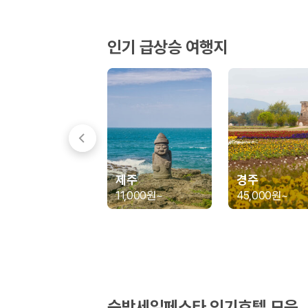
경차·소형차
혼자 또는 2인 여행에 적합하며 제주 렌트카 최저가를 찾는 사용자
준중형·중형차
인기 급상승 여행지
커플·친구 여행에서 많이 선택되며 가격과 승차감의 균형이 좋은 차
SUV
가족 여행, 짐이 많은 여행, 장거리 이동에 적합하며 보험 조건과 차
승합차·대형차
단체 여행이나 4인 이상 가족 여행에 적합하며 인원수, 짐 공간, 보
제주렌트카 보험까지 비교해야 진짜 가격비교입
동일한 차량이라도 보험 조건에 따라 실제 부담 금액이 달라질 수 있습니다.
제주
경주
일반자차:
사고 발생 시 일정 금액의 면책금이 발생할 수 있습니다.
11,000원
~
45,000원
~
완전자차:
보상 한도 내에서 면책금 부담이 줄어드는 보험 조건입니
슈퍼자차:
더 높은 보장 조건을 원하는 사용자에게 적합합니다.
2000만 고객이 선택한 렌트카 가격비교 플랫폼
카모아는 제주렌트카부터 국내·해외 렌트카까지 비교할 수 있는 렌트카 가
누적 이용 고객수
숙박세일페스타 인기호텔 모음