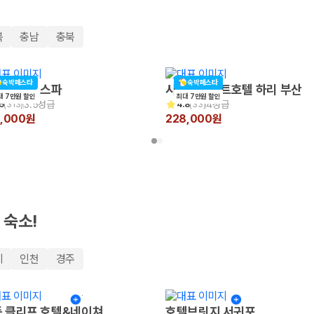
북
충남
충북
숙박페스타
숙박페스타
포레 더 스파
시타딘커넥트호텔 하리 부산
대 7만원 할인
최대 7만원 할인
3.5성급
4성급
5
(
313
)
4.8
(
33
)
0,000원
228,000원
 보험 조건, 예약 가능 차량을 한 번에 비교할 수 있습니다.
 숙소!
기
인천
경주
 클리프 호텔&네이쳐
호텔브릿지 서귀포