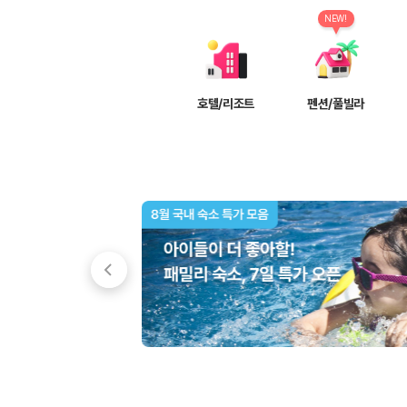
차종별 최저가 비교:
경차, 소형, 준중형, 중형, SUV, 승합차 등 
보험 조건 비교:
일반자차, 완전자차, 슈퍼자차의 면책금과 보상 한
NEW!
제주공항 인수 조건 비교:
셔틀 이동, 인수 위치, 반납 편의성을 함께
실시간 예약:
비교 후 원하는 차량을 바로 예약할 수 있습니다.
제주렌트카 실시간 가격비교 바로가기
호텔/리조트
펜션/풀빌라
제주 렌트카를 찾을 때 꼭 비교해야 하는 기준
1. 단순 최저가가 아니라 실제 결제 조건을 비교하세요
제주렌트카 최저가는 차량 기본요금만으로 판단하기 어렵습니다. 보험 포함 여
2. 보험 조건은 가격만큼 중요합니다
완전자차와 슈퍼자차는 업체별 보장 범위가 다를 수 있습니다. 카모아에서는
3. 제주공항 접근성과 셔틀 조건을 함께 확인하세요
제주 렌트카는 차량 인수 위치와 셔틀 편의성에 따라 실제 이용 만족도가 
제주도 렌트카 차종별 가격비교