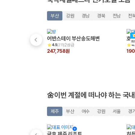
20,871,562
명
사용자 리뷰
175,206
건
부산
강원
경남
경북
전남
전
예약 가능 차량
67,123
대
전국 렌트카 지점
1,829
개
어반스테이 부산송도해변
호텔
최
2성급
4.5
(
211
)
4.
제주렌트카 가격비교 자주 묻는 질문
247,758원
19
Q. 제주렌트카 가격비교는 카모아에서 어떻게 하나요?
A. 대여일, 반납일, 인수 지역을 선택하면 제주도 렌트카 업체별 가격, 차종,
Q. 제주 렌트카 최저가는 무엇을 기준으로 비교해야 하나요?
Q. 제주공항 근처 렌트카도 비교할 수 있나요?
Q. 제주 렌트카 가격비교 시 보험도 함께 비교할 수 있나요?
Q. 가족 여행에는 어떤 제주 렌트카를 비교해야 하나요?
🌼이번 계절에 떠나야 하는 국내
제주렌트카 가격비교 주요 링크
제주
부산
여수
강원
서울
경
제주도 렌트카 실시간 최저가 가격비교
제주 렌트카 예약
국내 렌트카 가격비교
금호 제주 리조트
히든