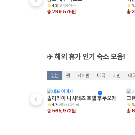
해외 렌트카 가격비교
4성급
4.3
(
187
)
4
카모아 사이트맵
총 299,575원
총 3
✈️ 해외 휴가 인기 숙소 모음!
일본
괌
사이판
미국
대만
태
솔라리아 니시테츠 호텔 후쿠오카
그랜
4성급
4.7
(
999+
)
4
총 565,972원
총 