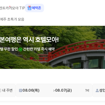
렌트카
카모아 TIP
혜택존
제주 초특가 모음
숙소+렌트카 결합 시 최대 60% 할인
산여행은 역시 호텔모아!
카텔 무한 할인
간편한 카텔 즉시 예약
 장소, 취소 규정이 다릅니다. 카모아는 여러 제주 렌트카 업체의 조건을 한
내 주변
08.06(목)
08.07(금)
성인
1박
을 비교합니다.