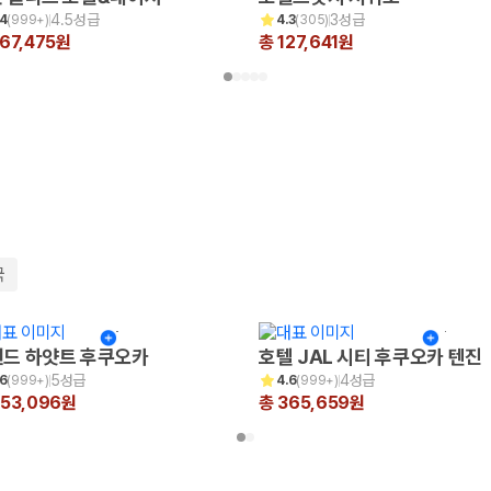
4.5성급
3성급
.4
(
999+
)
4.3
(
305
)
67,475원
총 127,641원
국
드 하얏트 후쿠오카
호텔 JAL 시티 후쿠오카 텐진
5성급
4성급
.6
(
999+
)
4.6
(
999+
)
653,096원
총 365,659원