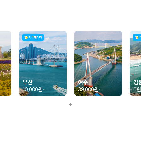
가 가장 먼저 비교하는 차종입니다.
종입니다.
량 연식을 함께 비교하는 것이 좋습니다.
숙박페스타
험 조건을 함께 확인해야 합니다.
니다
 카모아는 제주 렌트카 가격뿐 아니라 일반자차, 완전자차, 슈퍼자차 조건을
부산
여수
강
10,000원
~
39,000원
~
0원
다.
격비교 플랫폼입니다.