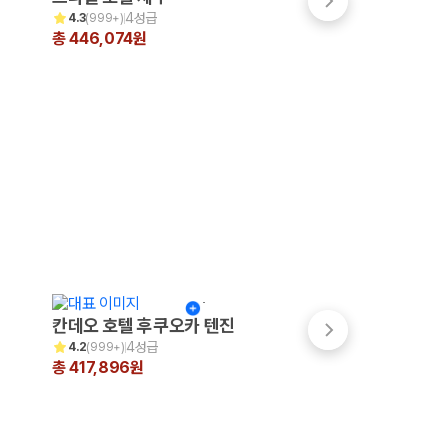
4성급
4.5성급
4.3
(
999+
)
4.4
(
999+
)
총 446,074원
총 334,720원
칸데오 호텔 후쿠오카 텐진
쓰시마 그랜드 호
4성급
3성급
4.2
(
999+
)
4.0
(
16
)
총 417,896원
총 310,039원