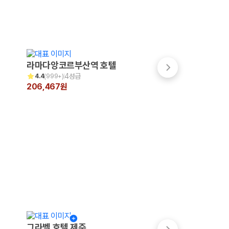
숙박페스타
라마다앙코르부산역 호텔
그랩디 오션 송도
최대 7만원 할인
4성급
4성급
4.4
(
999+
)
4.5
(
266
)
206,467원
345,000원
그라벨 호텔 제주
메종 글래드 제주