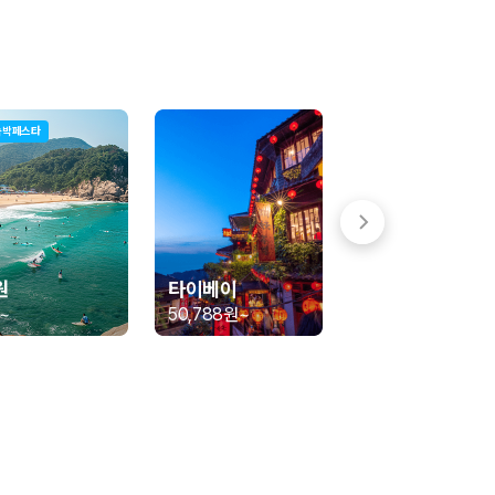
숙박페스타
 함께 확인할 수 있도록 돕습니다.
원
타이베이
~
50,788원
~