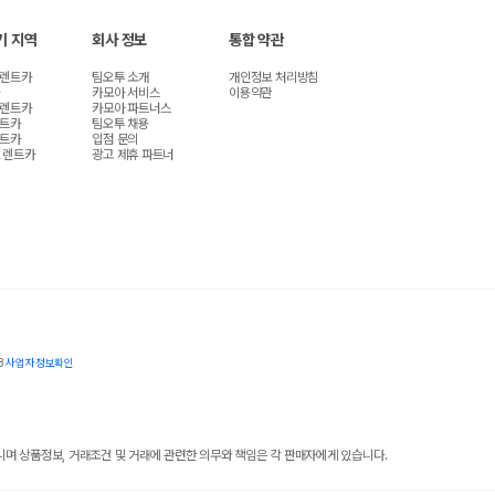
기 지역
회사 정보
통합 약관
 렌트카
팀오투 소개
개인정보 처리방침
카모아 서비스
이용약관
 렌트카
카모아 파트너스
렌트카
팀오투 채용
렌트카
입점 문의
 렌트카
광고 제휴 파트너
8
사업자정보확인
 상품정보, 거래조건 및 거래에 관련한 의무와 책임은 각 판매자에게 있습니다.