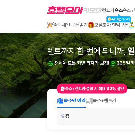
호텔모아
렌트카
숙소
숙소+
숙박세일페스타
숙박세일 쿠폰받기
호텔모아 랜덤쿠폰
2000만 이용고객이 선택한 제주 렌트카 가격비교 플랫폼
렌트까지 한 번에 되니까,
렌트까지 한 번에 되니까,
일
부
전세계 모든 카텔 최저가 보장!
전세계 모든 카텔 최저가 보장!
365일 
365일 
숙소+렌트카 결합 시 최대 60% 할인
제주렌트카 가격비교는 카모아에서 한 번에
숙소만 예약
숙소+렌트카
제주도 렌트카는 업체마다 차량 가격, 보험 조건, 면책금, 보상 한도, 인수
괌
록 돕습니다.
업체별 가격비교:
제주 렌트카 업체별 실시간 예약 가능 차량과 요금