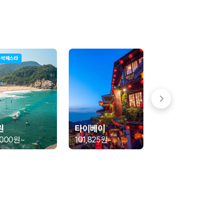
숙박페스타
 함께 확인할 수 있도록 돕습니다.
원
타이베이
,000원
~
101,825원
~