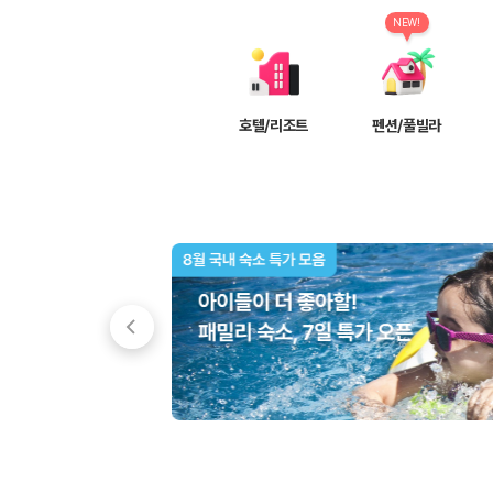
차종별 최저가 비교:
경차, 소형, 준중형, 중형, SUV, 승합차 등 
보험 조건 비교:
일반자차, 완전자차, 슈퍼자차의 면책금과 보상 한
NEW!
제주공항 인수 조건 비교:
셔틀 이동, 인수 위치, 반납 편의성을 함께
실시간 예약:
비교 후 원하는 차량을 바로 예약할 수 있습니다.
제주렌트카 실시간 가격비교 바로가기
호텔/리조트
펜션/풀빌라
제주 렌트카를 찾을 때 꼭 비교해야 하는 기준
1. 단순 최저가가 아니라 실제 결제 조건을 비교하세요
제주렌트카 최저가는 차량 기본요금만으로 판단하기 어렵습니다. 보험 포함 여
2. 보험 조건은 가격만큼 중요합니다
완전자차와 슈퍼자차는 업체별 보장 범위가 다를 수 있습니다. 카모아에서는
3. 제주공항 접근성과 셔틀 조건을 함께 확인하세요
제주 렌트카는 차량 인수 위치와 셔틀 편의성에 따라 실제 이용 만족도가 
제주도 렌트카 차종별 가격비교