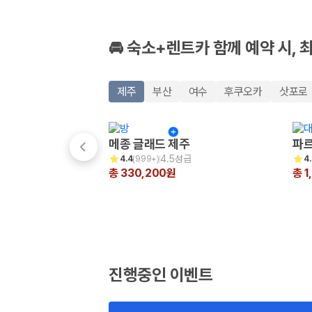
🚘 숙소+렌트카 함께 예약 시, 
제주
부산
여수
후쿠오카
삿포로
메종 글래드 제주
파르
4.5성급
4.4
(
999+
)
4
총 330,200원
총 1
진행중인 이벤트