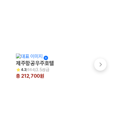
제주항공우주호텔
파크선샤인 제주
3.5성급
3.5성급
4.3
(
664
)
4.7
(
999+
)
총 212,700원
총 200,231원