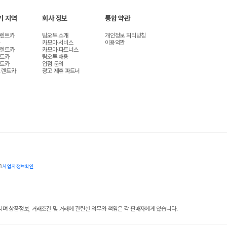
기 지역
회사 정보
통합 약관
 렌트카
팀오투 소개
개인정보 처리방침
카모아 서비스
이용약관
 렌트카
카모아 파트너스
렌트카
팀오투 채용
렌트카
입점 문의
 렌트카
광고 제휴 파트너
8
사업자정보확인
 상품정보, 거래조건 및 거래에 관련한 의무와 책임은 각 판매자에게 있습니다.