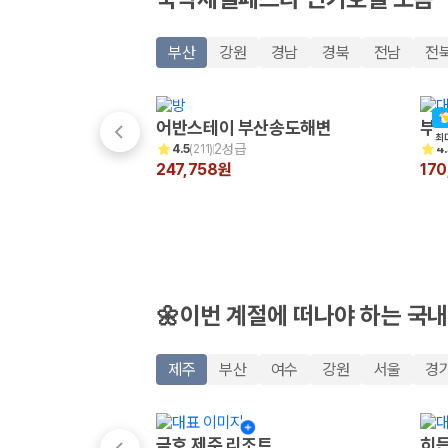
20,871,562
명
사용자 리뷰
175,206
건
부산
강원
경남
경북
전남
전
예약 가능 차량
67,123
대
전국 렌트카 지점
1,829
개
어반스테이 부산송도해변
부산
최
2성급
4.5
(
211
)
4.
제주렌트카 가격비교 자주 묻는 질문
247,758원
17
Q. 제주렌트카 가격비교는 카모아에서 어떻게 하나요?
A. 대여일, 반납일, 인수 지역을 선택하면 제주도 렌트카 업체별 가격, 차종,
Q. 제주 렌트카 최저가는 무엇을 기준으로 비교해야 하나요?
Q. 제주공항 근처 렌트카도 비교할 수 있나요?
Q. 제주 렌트카 가격비교 시 보험도 함께 비교할 수 있나요?
Q. 가족 여행에는 어떤 제주 렌트카를 비교해야 하나요?
🌼이번 계절에 떠나야 하는 국내
제주렌트카 가격비교 주요 링크
제주
부산
여수
강원
서울
경
제주도 렌트카 실시간 최저가 가격비교
제주 렌트카 예약
국내 렌트카 가격비교
금호 제주 리조트
히든