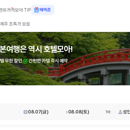
렌트카
카모아 TIP
혜택존
제주 초특가 모음
숙소+렌트카 결합 시 최대 60% 할인
본여행은 역시 호텔모아!
산여행은 역시 호텔모아!
카텔 무한 할인
카텔 무한 할인
간편한 카텔 즉시 예약
간편한 카텔 즉시 예약
 장소, 취소 규정이 다릅니다. 카모아는 여러 제주 렌트카 업체의 조건을 한
08.07(금)
08.08(토)
성인
1박
을 비교합니다.