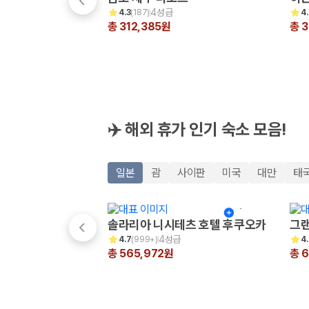
해외 렌트카 가격비교
4성급
4.3
(
187
)
4
카모아 사이트맵
총 312,385원
총 
✈️ 해외 휴가 인기 숙소 모음!
일본
괌
사이판
미국
대만
태
솔라리아 니시테츠 호텔 후쿠오카
그랜
4성급
4.7
(
999+
)
4
총 565,972원
총 