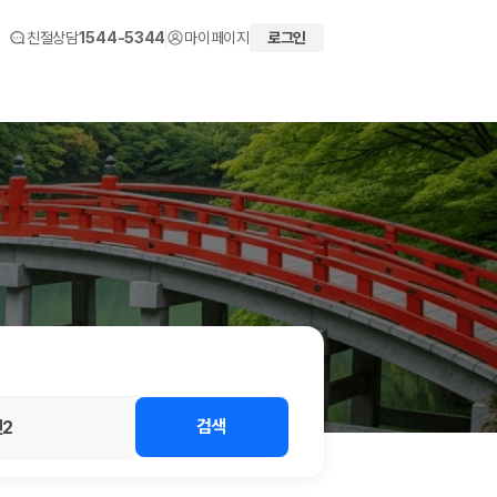
친절상담
1544-5344
마이페이지
로그인
 화면에서 비교해 사용자가 자신의 일정과 예산에 맞는 차량을 선택할 수 있도
검색
2