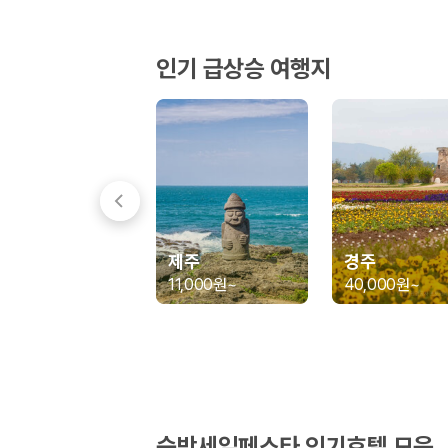
경차·소형차
혼자 또는 2인 여행에 적합하며 제주 렌트카 최저가를 찾는 사용자
준중형·중형차
인기 급상승 여행지
커플·친구 여행에서 많이 선택되며 가격과 승차감의 균형이 좋은 차
SUV
가족 여행, 짐이 많은 여행, 장거리 이동에 적합하며 보험 조건과 차
승합차·대형차
단체 여행이나 4인 이상 가족 여행에 적합하며 인원수, 짐 공간, 보
제주렌트카 보험까지 비교해야 진짜 가격비교입
동일한 차량이라도 보험 조건에 따라 실제 부담 금액이 달라질 수 있습니다.
제주
경주
일반자차:
사고 발생 시 일정 금액의 면책금이 발생할 수 있습니다.
11,000원
~
40,000원
~
완전자차:
보상 한도 내에서 면책금 부담이 줄어드는 보험 조건입니
슈퍼자차:
더 높은 보장 조건을 원하는 사용자에게 적합합니다.
2000만 고객이 선택한 렌트카 가격비교 플랫폼
카모아는 제주렌트카부터 국내·해외 렌트카까지 비교할 수 있는 렌트카 가
누적 이용 고객수
숙박세일페스타 인기호텔 모음