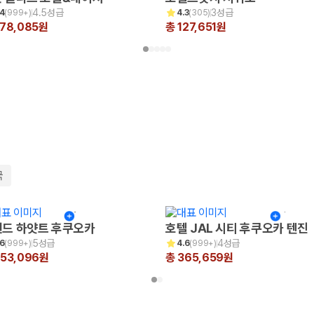
4.5성급
3성급
.4
(
999+
)
4.3
(
305
)
378,085원
총 127,651원
국
드 하얏트 후쿠오카
호텔 JAL 시티 후쿠오카 텐진
5성급
4성급
.6
(
999+
)
4.6
(
999+
)
653,096원
총 365,659원