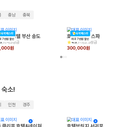
북
충남
충북
숙박페스타
숙박페스타
 비치 호텔 부산 송도
호텔포레 더 스파
대 7만원 할인
최대 7만원 할인
3성급
3.5성급
3
(
324
)
4.5
(
313
)
0,000원
300,000원
 보험 조건, 예약 가능 차량을 한 번에 비교할 수 있습니다.
 숙소!
기
인천
경주
 클리프 호텔&네이쳐
호텔브릿지 서귀포