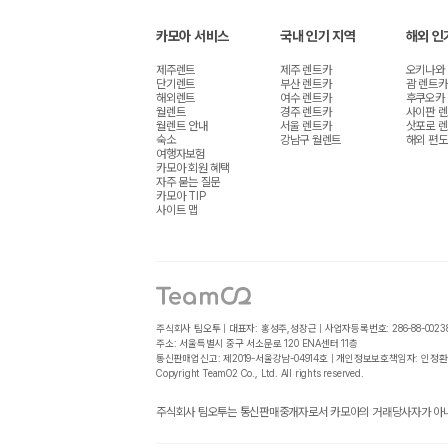
카모아 서비스
국내 인기 지역
해외 인
제주렌트
제주 렌트카
오키나와
단기렌트
부산 렌트카
괌 렌트카
해외렌트
여수 렌트카
후쿠오카
월렌트
경주 렌트카
사이판 
월렌트 안내
서울 렌트카
삿포로 
숙소
강남구 월렌트
해외 편도
여행자보험
카모아 회원 혜택
자주 묻는 질문
카모아 TIP
사이트 맵
주식회사 팀오투 | 대표자: 홍성주,성장근 | 사업자등록번호: 286-88-0023
주소: 서울특별시 중구 서소문로 120 ENA센터 11층
통신판매업신고: 제2019-서울강남-04914호 | 개인정보보호책임자: 인정환
Copyright TeamO2 Co., Ltd. All rights reserved.
주식회사 팀오투는 통신판매중개자로서 카모아의 거래당사자가 아니며