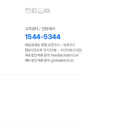
고객센터 / 전화예약
1544-5344
매일(공휴일 포함) 오전 9시 ~ 오후 6시
점심시간 오후 12시30분 ~ 1시30분 (1시간)
국내 법인·제휴 문의: feedback@tm2.kr
해외 법인·제휴 문의: global@tm2.kr