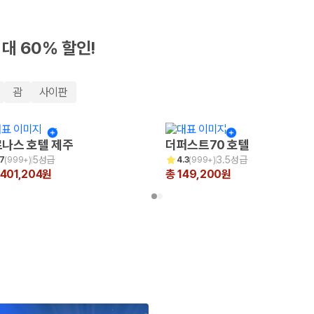
최대 60% 할인!
괌
사이판
나스 호텔 제주
더퍼스트70 호텔
5성급
3.5성급
.7
(
999+
)
4.3
(
999+
)
,401,204원
총 149,200원