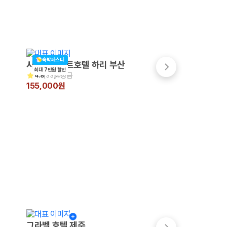
숙박페스타
시타딘커넥트호텔 하리 부산
라마다앙코르부산역
최대 7만원 할인
4성급
4성급
4.8
(
33
)
4.4
(
999+
)
155,000원
206,467원
그라벨 호텔 제주
메종 글래드 제주