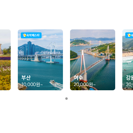
가 가장 먼저 비교하는 차종입니다.
종입니다.
량 연식을 함께 비교하는 것이 좋습니다.
숙박페스타
험 조건을 함께 확인해야 합니다.
니다
 카모아는 제주 렌트카 가격뿐 아니라 일반자차, 완전자차, 슈퍼자차 조건을
부산
여수
강
10,000원
~
20,000원
~
30
다.
격비교 플랫폼입니다.