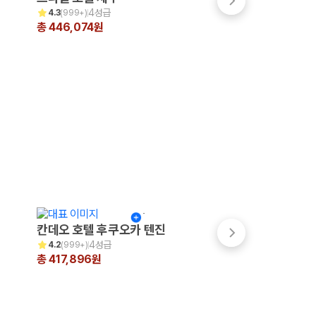
4성급
4.5성급
4.3
(
999+
)
4.4
(
999+
)
총 446,074원
총 334,804원
칸데오 호텔 후쿠오카 텐진
쓰시마 그랜드 호
4성급
3성급
4.2
(
999+
)
4.0
(
16
)
총 417,896원
총 310,039원