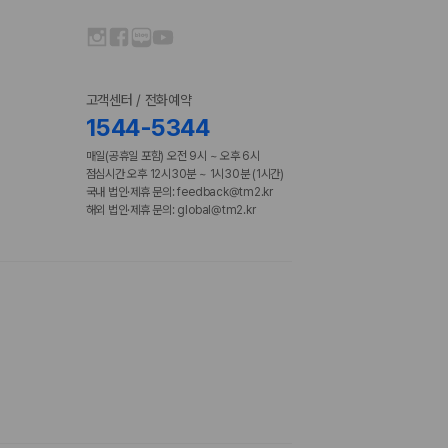
고객센터 / 전화예약
1544-5344
매일(공휴일 포함) 오전 9시 ~ 오후 6시
점심시간 오후 12시30분 ~ 1시30분 (1시간)
국내 법인·제휴 문의: feedback@tm2.kr
해외 법인·제휴 문의: global@tm2.kr