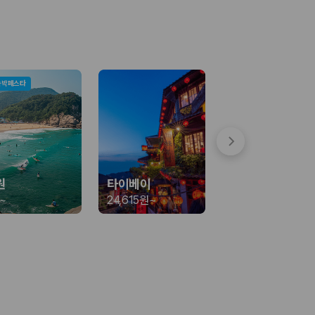
숙박페스타
 함께 확인할 수 있도록 돕습니다.
원
타이베이
~
24,615원
~