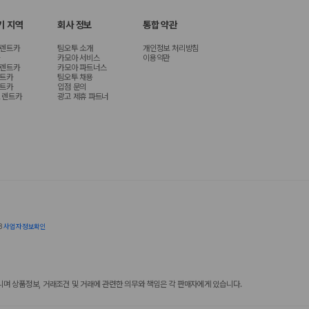
기 지역
회사 정보
통합 약관
 렌트카
팀오투 소개
개인정보 처리방침
카모아 서비스
이용약관
 렌트카
카모아 파트너스
렌트카
팀오투 채용
렌트카
입점 문의
 렌트카
광고 제휴 파트너
8
사업자정보확인
 상품정보, 거래조건 및 거래에 관련한 의무와 책임은 각 판매자에게 있습니다.