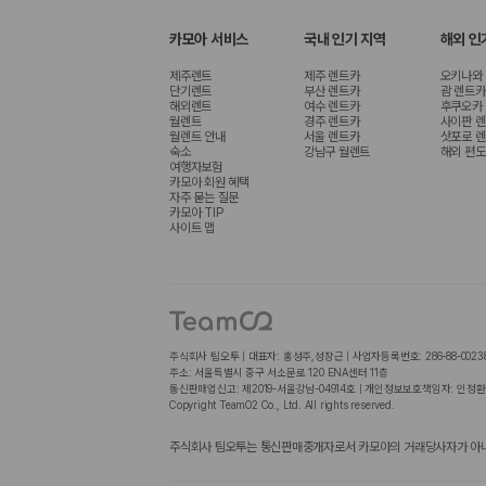
카모아 서비스
국내 인기 지역
해외 인
제주렌트
제주 렌트카
오키나와
단기렌트
부산 렌트카
괌 렌트카
해외렌트
여수 렌트카
후쿠오카
월렌트
경주 렌트카
사이판 
월렌트 안내
서울 렌트카
삿포로 
숙소
강남구 월렌트
해외 편도
여행자보험
카모아 회원 혜택
자주 묻는 질문
카모아 TIP
사이트 맵
주식회사 팀오투 | 대표자: 홍성주,성장근 | 사업자등록번호: 286-88-0023
주소: 서울특별시 중구 서소문로 120 ENA센터 11층
통신판매업신고: 제2019-서울강남-04914호 | 개인정보보호책임자: 인정환
Copyright TeamO2 Co., Ltd. All rights reserved.
주식회사 팀오투는 통신판매중개자로서 카모아의 거래당사자가 아니며