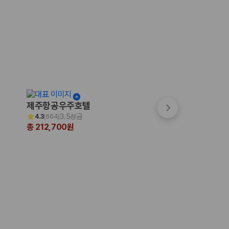
제주항공우주호텔
파크선샤인 제주
3.5성급
3.5성급
4.3
(
664
)
4.7
(
999+
)
총 212,700원
총 200,231원