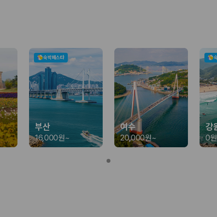
가 가장 먼저 비교하는 차종입니다.
종입니다.
량 연식을 함께 비교하는 것이 좋습니다.
숙박페스타
험 조건을 함께 확인해야 합니다.
니다
 카모아는 제주 렌트카 가격뿐 아니라 일반자차, 완전자차, 슈퍼자차 조건을
부산
여수
강
16,000원
~
20,000원
~
0원
다.
격비교 플랫폼입니다.