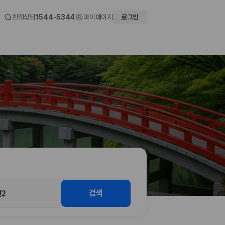
친절상담
1544-5344
마이페이지
로그인
 화면에서 비교해 사용자가 자신의 일정과 예산에 맞는 차량을 선택할 수 있도
검색
2