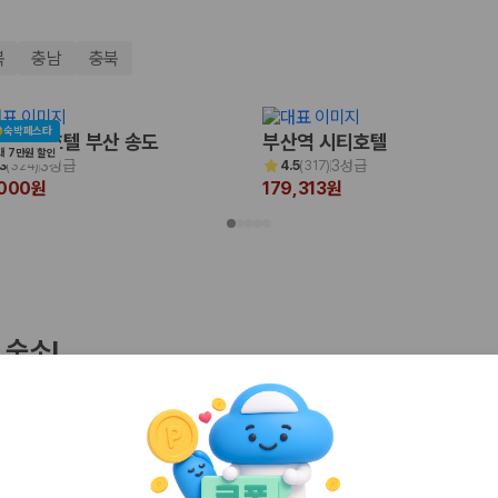
북
충남
충북
숙박페스타
 비치 호텔 부산 송도
부산역 시티호텔
대 7만원 할인
3성급
3성급
3
(
324
)
4.5
(
317
)
,000원
179,313원
 보험 조건, 예약 가능 차량을 한 번에 비교할 수 있습니다.
 숙소!
기
인천
경주
 클리프 호텔&네이쳐
그라벨 호텔 제주