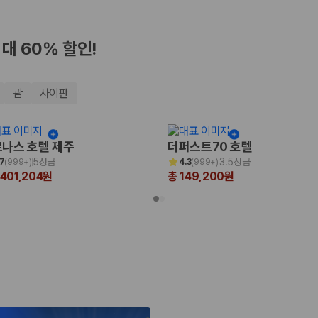
최대 60% 할인!
괌
사이판
나스 호텔 제주
더퍼스트70 호텔
5성급
3.5성급
.7
(
999+
)
4.3
(
999+
)
,401,204원
총 149,200원