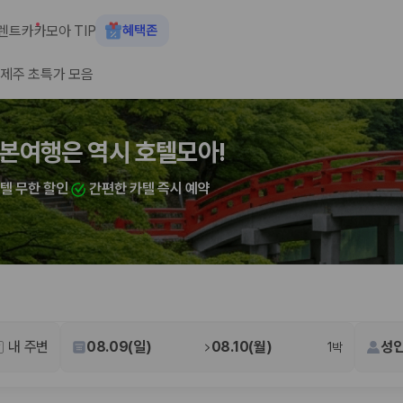
렌트카
카모아 TIP
혜택존
제주 초특가 모음
숙소+렌트카 결합 시 최대 60% 할인
본여행은 역시 호텔모아!
산여행은 역시 호텔모아!
카텔 무한 할인
카텔 무한 할인
간편한 카텔 즉시 예약
간편한 카텔 즉시 예약
 장소, 취소 규정이 다릅니다. 카모아는 여러 제주 렌트카 업체의 조건을 한
내 주변
08.09(일)
08.10(월)
성인
1박
을 비교합니다.