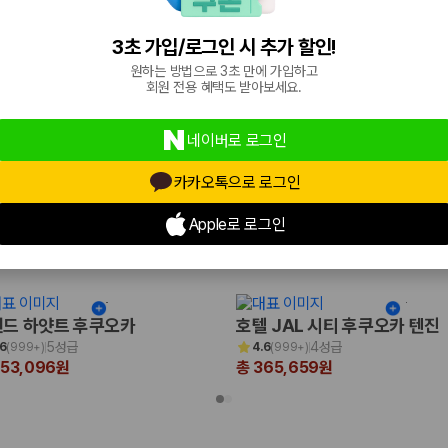
4.5성급
4성급
.4
(
999+
)
4.3
(
999+
)
389,920원
총 241,891원
3초 가입/로그인 시 추가 할인!
원하는 방법으로 3초 만에 가입하고
회원 전용 혜택도 받아보세요.
네이버로 로그인
카카오톡으로 로그인
Apple로 로그인
국
드 하얏트 후쿠오카
호텔 JAL 시티 후쿠오카 텐진
5성급
4성급
.6
(
999+
)
4.6
(
999+
)
653,096원
총 365,659원