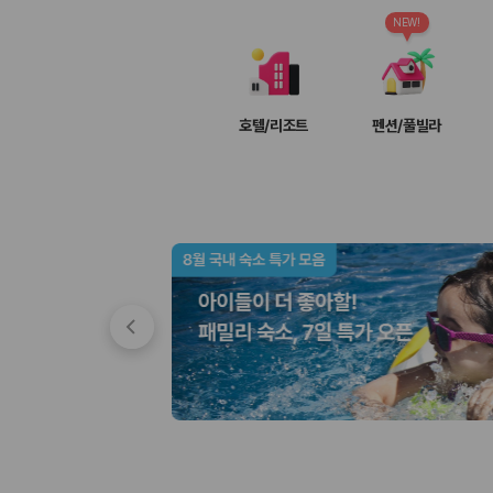
차종별 최저가 비교:
경차, 소형, 준중형, 중형, SUV, 승합차 등 
보험 조건 비교:
일반자차, 완전자차, 슈퍼자차의 면책금과 보상 한
NEW!
제주공항 인수 조건 비교:
셔틀 이동, 인수 위치, 반납 편의성을 함께
실시간 예약:
비교 후 원하는 차량을 바로 예약할 수 있습니다.
제주렌트카 실시간 가격비교 바로가기
호텔/리조트
펜션/풀빌라
제주 렌트카를 찾을 때 꼭 비교해야 하는 기준
1. 단순 최저가가 아니라 실제 결제 조건을 비교하세요
제주렌트카 최저가는 차량 기본요금만으로 판단하기 어렵습니다. 보험 포함 여
2. 보험 조건은 가격만큼 중요합니다
완전자차와 슈퍼자차는 업체별 보장 범위가 다를 수 있습니다. 카모아에서는
3. 제주공항 접근성과 셔틀 조건을 함께 확인하세요
제주 렌트카는 차량 인수 위치와 셔틀 편의성에 따라 실제 이용 만족도가 
제주도 렌트카 차종별 가격비교