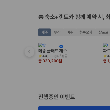
🚘 숙소+렌트카 함께 예약 시, 
제주
부산
여수
후쿠오카
삿포로
메종 글래드 제주
파르
4.5성급
4.4
(
999+
)
4
총 330,200원
총 1
진행중인 이벤트