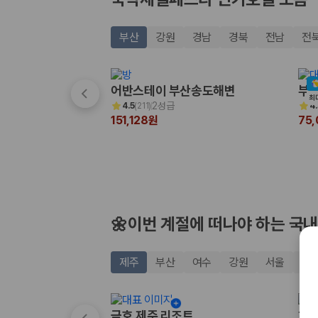
20,871,562
명
사용자 리뷰
175,206
건
부산
강원
경남
경북
전남
전
예약 가능 차량
67,123
대
전국 렌트카 지점
1,829
개
어반스테이 부산송도해변
부산
최
2성급
4.5
(
211
)
4.
제주렌트카 가격비교 자주 묻는 질문
151,128원
75
Q. 제주렌트카 가격비교는 카모아에서 어떻게 하나요?
A. 대여일, 반납일, 인수 지역을 선택하면 제주도 렌트카 업체별 가격, 차종,
Q. 제주 렌트카 최저가는 무엇을 기준으로 비교해야 하나요?
Q. 제주공항 근처 렌트카도 비교할 수 있나요?
Q. 제주 렌트카 가격비교 시 보험도 함께 비교할 수 있나요?
Q. 가족 여행에는 어떤 제주 렌트카를 비교해야 하나요?
🌼이번 계절에 떠나야 하는 국내
제주렌트카 가격비교 주요 링크
제주
부산
여수
강원
서울
경
제주도 렌트카 실시간 최저가 가격비교
제주 렌트카 예약
국내 렌트카 가격비교
금호 제주 리조트
히든