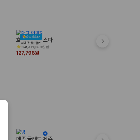
숙박페스타
숙박페스타
호텔포레 더 스파
시타딘커넥트호텔 
최대 7만원 할인
최대 7만원 할인
3.5성급
4성급
4.5
(
314
)
4.8
(
33
)
127,798원
100,000원
메종 글래드 제주
파르나스 호텔 제