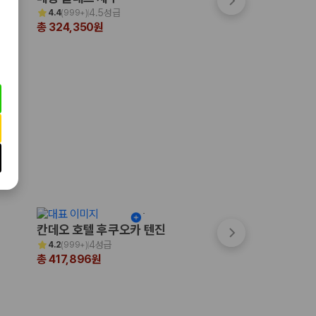
4.5성급
5성급
4.4
(
999+
)
4.7
(
999+
)
총 324,350원
총 1,199,816원
칸데오 호텔 후쿠오카 텐진
쓰시마 그랜드 호
4성급
3성급
4.2
(
999+
)
4.0
(
16
)
총 417,896원
총 310,039원