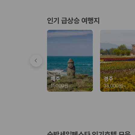
경차·소형차
혼자 또는 2인 여행에 적합하며 제주 렌트카 최저가를 찾는 사용자
준중형·중형차
인기 급상승 여행지
커플·친구 여행에서 많이 선택되며 가격과 승차감의 균형이 좋은 차
SUV
가족 여행, 짐이 많은 여행, 장거리 이동에 적합하며 보험 조건과 차
승합차·대형차
단체 여행이나 4인 이상 가족 여행에 적합하며 인원수, 짐 공간, 보
제주렌트카 보험까지 비교해야 진짜 가격비교입
동일한 차량이라도 보험 조건에 따라 실제 부담 금액이 달라질 수 있습니다.
제주
경주
일반자차:
사고 발생 시 일정 금액의 면책금이 발생할 수 있습니다.
11,000원
~
35,000원
~
완전자차:
보상 한도 내에서 면책금 부담이 줄어드는 보험 조건입니
슈퍼자차:
더 높은 보장 조건을 원하는 사용자에게 적합합니다.
2000만 고객이 선택한 렌트카 가격비교 플랫폼
카모아는 제주렌트카부터 국내·해외 렌트카까지 비교할 수 있는 렌트카 가
누적 이용 고객수
숙박세일페스타 인기호텔 모음