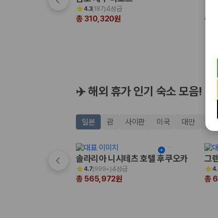
해외 렌트카 가격비교
4성급
4.3
(
187
)
4
카모아 사이트맵
총 310,320원
총 
✈️ 해외 휴가 인기 숙소 모음!
일본
괌
사이판
미국
대만
태
솔라리아 니시테츠 호텔 후쿠오카
그랜
4성급
4.7
(
999+
)
4
총 565,972원
총 