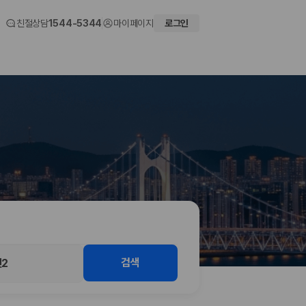
친절상담
1544-5344
마이페이지
로그인
 화면에서 비교해 사용자가 자신의 일정과 예산에 맞는 차량을 선택할 수 있도
검색
2