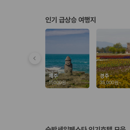
경차·소형차
혼자 또는 2인 여행에 적합하며 제주 렌트카 최저가를 찾는 사용자
준중형·중형차
인기 급상승 여행지
커플·친구 여행에서 많이 선택되며 가격과 승차감의 균형이 좋은 차
SUV
가족 여행, 짐이 많은 여행, 장거리 이동에 적합하며 보험 조건과 차
승합차·대형차
단체 여행이나 4인 이상 가족 여행에 적합하며 인원수, 짐 공간, 보
제주렌트카 보험까지 비교해야 진짜 가격비교입
동일한 차량이라도 보험 조건에 따라 실제 부담 금액이 달라질 수 있습니다.
제주
경주
일반자차:
사고 발생 시 일정 금액의 면책금이 발생할 수 있습니다.
11,000원
~
35,000원
~
완전자차:
보상 한도 내에서 면책금 부담이 줄어드는 보험 조건입니
슈퍼자차:
더 높은 보장 조건을 원하는 사용자에게 적합합니다.
2000만 고객이 선택한 렌트카 가격비교 플랫폼
카모아는 제주렌트카부터 국내·해외 렌트카까지 비교할 수 있는 렌트카 가
누적 이용 고객수
숙박세일페스타 인기호텔 모음