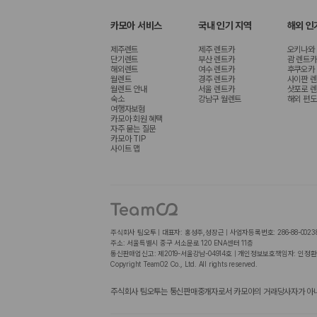
카모아 서비스
국내 인기 지역
해외 인
제주렌트
제주 렌트카
오키나와
단기렌트
부산 렌트카
괌 렌트카
해외렌트
여수 렌트카
후쿠오카
월렌트
경주 렌트카
사이판 
월렌트 안내
서울 렌트카
삿포로 
숙소
강남구 월렌트
해외 편도
여행자보험
카모아 회원 혜택
자주 묻는 질문
카모아 TIP
사이트 맵
주식회사 팀오투 | 대표자: 홍성주,성장근 | 사업자등록번호: 286-88-0023
주소: 서울특별시 중구 서소문로 120 ENA센터 11층
통신판매업신고: 제2019-서울강남-04914호 | 개인정보보호책임자: 인정환
Copyright TeamO2 Co., Ltd. All rights reserved.
주식회사 팀오투는 통신판매중개자로서 카모아의 거래당사자가 아니며