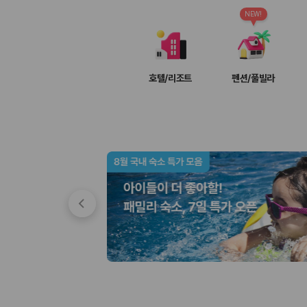
차종별 최저가 비교:
경차, 소형, 준중형, 중형, SUV, 승합차 등 
보험 조건 비교:
일반자차, 완전자차, 슈퍼자차의 면책금과 보상 한
NEW!
제주공항 인수 조건 비교:
셔틀 이동, 인수 위치, 반납 편의성을 함께
실시간 예약:
비교 후 원하는 차량을 바로 예약할 수 있습니다.
제주렌트카 실시간 가격비교 바로가기
호텔/리조트
펜션/풀빌라
제주 렌트카를 찾을 때 꼭 비교해야 하는 기준
1. 단순 최저가가 아니라 실제 결제 조건을 비교하세요
제주렌트카 최저가는 차량 기본요금만으로 판단하기 어렵습니다. 보험 포함 여
2. 보험 조건은 가격만큼 중요합니다
완전자차와 슈퍼자차는 업체별 보장 범위가 다를 수 있습니다. 카모아에서는
3. 제주공항 접근성과 셔틀 조건을 함께 확인하세요
제주 렌트카는 차량 인수 위치와 셔틀 편의성에 따라 실제 이용 만족도가 
제주도 렌트카 차종별 가격비교