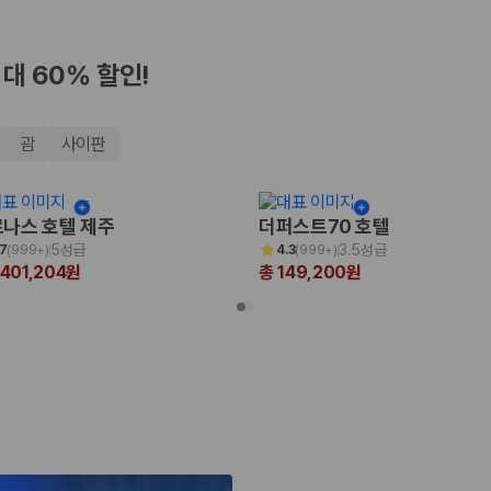
최대 60% 할인!
괌
사이판
나스 호텔 제주
더퍼스트70 호텔
5성급
3.5성급
.7
(
999+
)
4.3
(
999+
)
,401,204원
총 149,200원