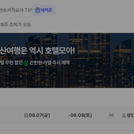
렌트카
카모아 TIP
혜택존
제주 초특가 모음
숙소+렌트카 결합 시 최대 60% 할인
산여행은 역시 호텔모아!
카텔 무한 할인
간편한 카텔 즉시 예약
 장소, 취소 규정이 다릅니다. 카모아는 여러 제주 렌트카 업체의 조건을 한
08.07(금)
08.08(토)
성인
1박
을 비교합니다.