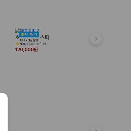
숙박페스타
숙박페스타
호텔포레 더 스파
시타딘커넥트호텔 
최대 7만원 할인
최대 7만원 할인
3.5성급
4성급
4.5
(
313
)
4.8
(
33
)
120,000원
120,000원