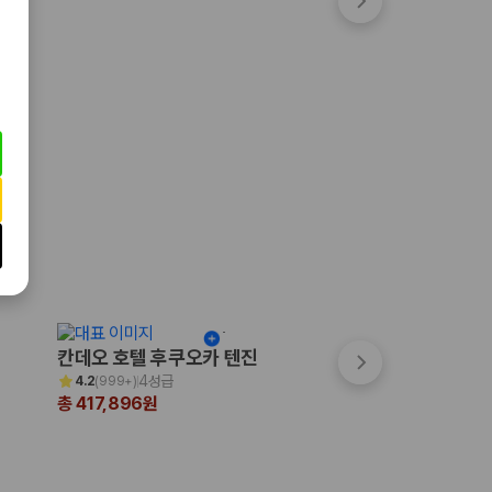
칸데오 호텔 후쿠오카 텐진
쓰시마 그랜드 호
4성급
3성급
4.2
(
999+
)
4.0
(
16
)
총 417,896원
총 310,039원