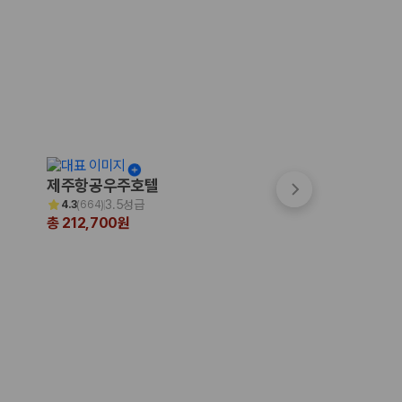
제주항공우주호텔
파크선샤인 제주
3.5성급
3.5성급
4.3
(
664
)
4.7
(
999+
)
총 212,700원
총 200,231원