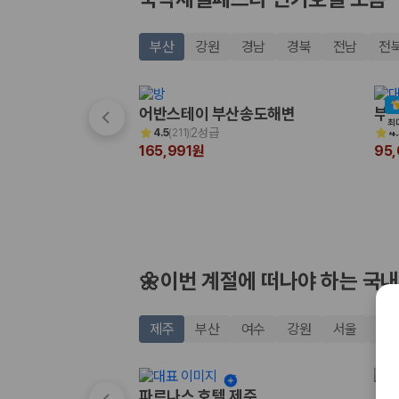
20,871,562
명
사용자 리뷰
175,206
건
부산
강원
경남
경북
전남
전
예약 가능 차량
67,123
대
전국 렌트카 지점
1,829
개
어반스테이 부산송도해변
부산
최
2성급
4.5
(
211
)
4.
제주렌트카 가격비교 자주 묻는 질문
165,991원
95
Q. 제주렌트카 가격비교는 카모아에서 어떻게 하나요?
A. 대여일, 반납일, 인수 지역을 선택하면 제주도 렌트카 업체별 가격, 차종,
Q. 제주 렌트카 최저가는 무엇을 기준으로 비교해야 하나요?
Q. 제주공항 근처 렌트카도 비교할 수 있나요?
Q. 제주 렌트카 가격비교 시 보험도 함께 비교할 수 있나요?
Q. 가족 여행에는 어떤 제주 렌트카를 비교해야 하나요?
🌼이번 계절에 떠나야 하는 국내
제주렌트카 가격비교 주요 링크
제주
부산
여수
강원
서울
경
제주도 렌트카 실시간 최저가 가격비교
제주 렌트카 예약
국내 렌트카 가격비교
파르나스 호텔 제주
노블