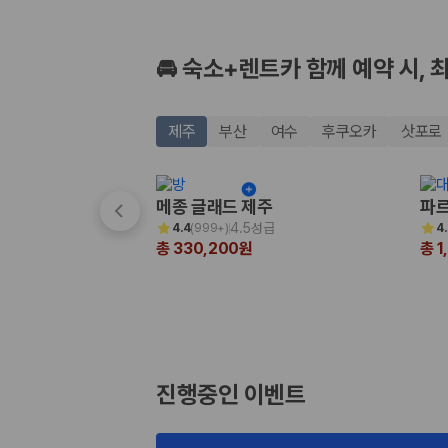
🚘 숙소+렌트카 함께 예약 시, 
제주
부산
여수
후쿠오카
삿포로
메종 글래드 제주
파르
4.5성급
4.4
(
999+
)
4
총 330,200원
총 1
진행중인 이벤트