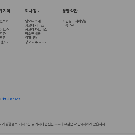
기 지역
회사 정보
통합 약관
 렌트카
팀오투 소개
개인정보 처리방침
카모아 서비스
이용약관
 렌트카
카모아 파트너스
렌트카
팀오투 채용
렌트카
입점 문의
 렌트카
광고 제휴 파트너
8
사업자정보확인
 상품정보, 거래조건 및 거래에 관련한 의무와 책임은 각 판매자에게 있습니다.