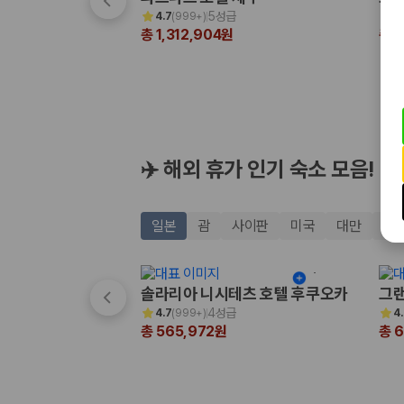
해외 렌트카 가격비교
5성급
4.7
(
999+
)
4.
카모아 사이트맵
총 1,312,904원
총 
✈️ 해외 휴가 인기 숙소 모음!
일본
괌
사이판
미국
대만
태
솔라리아 니시테츠 호텔 후쿠오카
그랜
4성급
4.7
(
999+
)
4
총 565,972원
총 