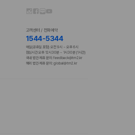
고객센터 / 전화예약
1544-5344
매일(공휴일 포함) 오전 9시 ~ 오후 6시
점심시간 오후 12시30분 ~ 1시30분 (1시간)
국내 법인·제휴 문의: feedback@tm2.kr
해외 법인·제휴 문의: global@tm2.kr