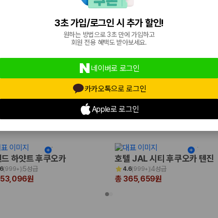
3.5성급
3
(
263
)
168,246원
3초 가입/로그인 시 추가 할인!
원하는 방법으로 3초 만에 가입하고
회원 전용 혜택도 받아보세요.
네이버로 로그인
카카오톡으로 로그인
Apple로 로그인
국
드 하얏트 후쿠오카
호텔 JAL 시티 후쿠오카 텐진
5성급
4성급
.6
(
999+
)
4.6
(
999+
)
653,096원
총 365,659원