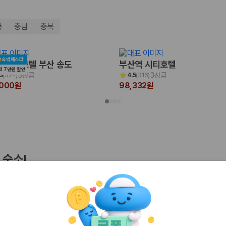
북
충남
충북
숙박페스타
 비치 호텔 부산 송도
부산역 시티호텔
대 7만원 할인
3성급
3성급
3
(
324
)
4.5
(
316
)
,000원
98,332원
 보험 조건, 예약 가능 차량을 한 번에 비교할 수 있습니다.
 숙소!
기
인천
경주
피아 호텔