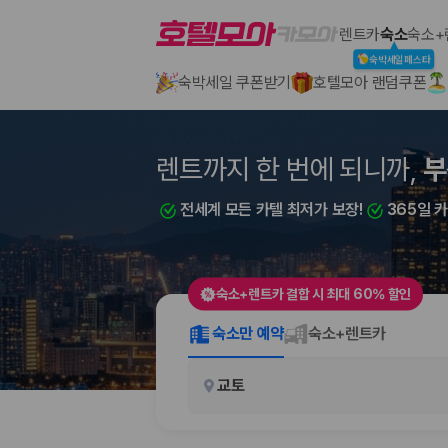
호텔모아
렌트카
숙소
숙소+
숙박세일페스타
숙박세일 쿠폰받기
호텔모아 랜덤쿠폰
2000만 이용고객이 선택한 제주 렌트카 가격비교 플랫폼
렌트까지 한 번에 되니까,
부
전세계 모든 카텔 최저가 보장!
365일 
숙소+렌트카 결합 시 최대 60% 할인
제주렌트카 가격비교는 카모아에서 한 번에
숙소만 예약
숙소+렌트카
제주도 렌트카는 업체마다 차량 가격, 보험 조건, 면책금, 보상 한도, 인수
교토
록 돕습니다.
업체별 가격비교:
제주 렌트카 업체별 실시간 예약 가능 차량과 요금