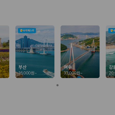
가 가장 먼저 비교하는 차종입니다.
종입니다.
량 연식을 함께 비교하는 것이 좋습니다.
숙박페스타
험 조건을 함께 확인해야 합니다.
니다
 카모아는 제주 렌트카 가격뿐 아니라 일반자차, 완전자차, 슈퍼자차 조건을
부산
여수
강
16,000원
~
33,000원
~
20
다.
격비교 플랫폼입니다.