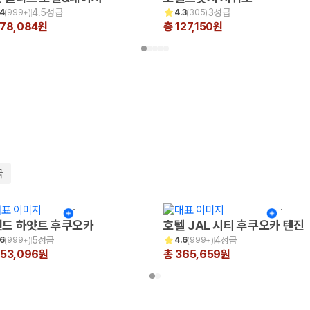
4.5성급
3성급
.4
(
999+
)
4.3
(
305
)
378,084원
총 127,150원
국
드 하얏트 후쿠오카
호텔 JAL 시티 후쿠오카 텐진
5성급
4성급
.6
(
999+
)
4.6
(
999+
)
653,096원
총 365,659원