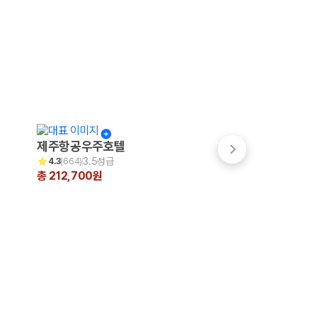
제주항공우주호텔
파크선샤인 제주
3.5성급
3.5성급
4.3
(
664
)
4.7
(
999+
)
총 212,700원
총 200,231원