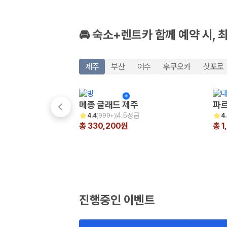
🚘 숙소+렌트카 함께 예약 시, 
제주
부산
여수
후쿠오카
삿포로
메종 글래드 제주
파르
4.5성급
4.4
(
999+
)
4
총 330,200원
총 1
진행중인 이벤트