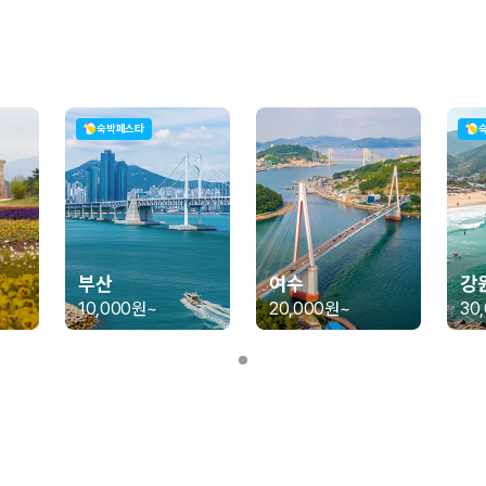
가 가장 먼저 비교하는 차종입니다.
종입니다.
량 연식을 함께 비교하는 것이 좋습니다.
숙박페스타
험 조건을 함께 확인해야 합니다.
니다
 카모아는 제주 렌트카 가격뿐 아니라 일반자차, 완전자차, 슈퍼자차 조건을
부산
여수
강
10,000원
~
20,000원
~
30
다.
격비교 플랫폼입니다.