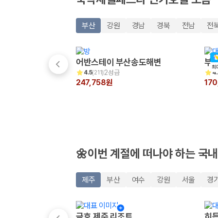
20,871,562
명
사용자 리뷰
175,206
건
부산
강원
경남
경북
전남
전
예약 가능 차량
67,123
대
전국 렌트카 지점
1,829
개
어반스테이 부산송도해변
부산
최
2성급
4.5
(
211
)
4.
제주렌트카 가격비교 자주 묻는 질문
247,758원
17
Q. 제주렌트카 가격비교는 카모아에서 어떻게 하나요?
A. 대여일, 반납일, 인수 지역을 선택하면 제주도 렌트카 업체별 가격, 차종,
Q. 제주 렌트카 최저가는 무엇을 기준으로 비교해야 하나요?
Q. 제주공항 근처 렌트카도 비교할 수 있나요?
Q. 제주 렌트카 가격비교 시 보험도 함께 비교할 수 있나요?
Q. 가족 여행에는 어떤 제주 렌트카를 비교해야 하나요?
🌼이번 계절에 떠나야 하는 국내
제주렌트카 가격비교 주요 링크
제주
부산
여수
강원
서울
경
제주도 렌트카 실시간 최저가 가격비교
제주 렌트카 예약
국내 렌트카 가격비교
금호 제주 리조트
히든