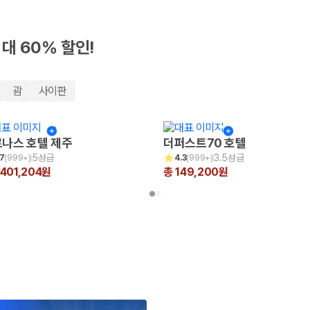
최대 60% 할인!
괌
사이판
나스 호텔 제주
더퍼스트70 호텔
5성급
3.5성급
.7
(
999+
)
4.3
(
999+
)
,401,204원
총 149,200원