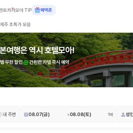
렌트카
카모아 TIP
혜택존
제주 초특가 모음
숙소+렌트카 결합 시 최대 60% 할인
본여행은 역시 호텔모아!
산여행은 역시 호텔모아!
카텔 무한 할인
카텔 무한 할인
간편한 카텔 즉시 예약
간편한 카텔 즉시 예약
 장소, 취소 규정이 다릅니다. 카모아는 여러 제주 렌트카 업체의 조건을 한
내 주변
08.07(금)
08.08(토)
성인
1박
을 비교합니다.