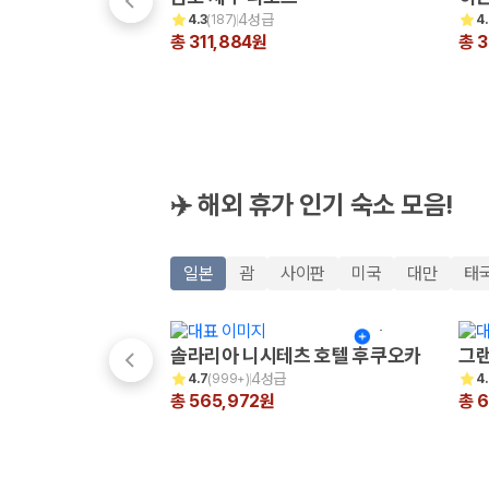
해외 렌트카 가격비교
4성급
4.3
(
187
)
4
카모아 사이트맵
총 311,884원
총 
✈️ 해외 휴가 인기 숙소 모음!
일본
괌
사이판
미국
대만
태
솔라리아 니시테츠 호텔 후쿠오카
그랜
4성급
4.7
(
999+
)
4
총 565,972원
총 