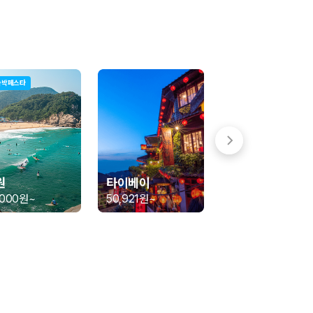
숙박페스타
 함께 확인할 수 있도록 돕습니다.
원
타이베이
,000원
~
50,921원
~