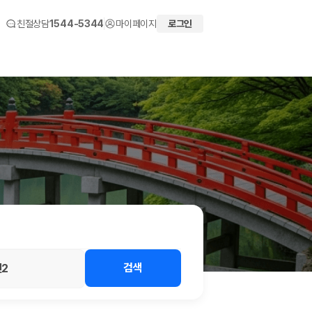
친절상담
1544-5344
마이페이지
로그인
 화면에서 비교해 사용자가 자신의 일정과 예산에 맞는 차량을 선택할 수 있도
검색
2