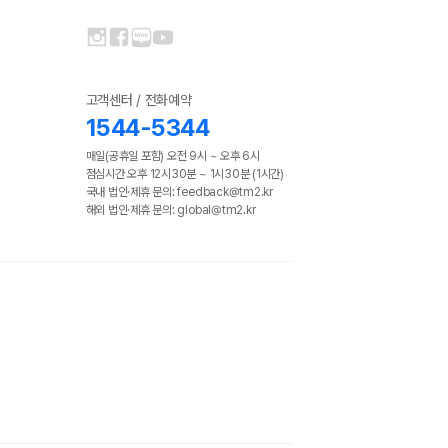
고객센터 / 전화예약
1544-5344
매일(공휴일 포함) 오전 9시 ~ 오후 6시
점심시간 오후 12시30분 ~ 1시30분 (1시간)
국내 법인·제휴 문의: feedback@tm2.kr
해외 법인·제휴 문의: global@tm2.kr