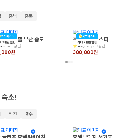
북
충남
충북
숙박페스타
숙박페스타
 비치 호텔 부산 송도
호텔포레 더 스파
대 7만원 할인
최대 7만원 할인
3성급
3.5성급
3
(
324
)
4.5
(
313
)
0,000원
300,000원
 보험 조건, 예약 가능 차량을 한 번에 비교할 수 있습니다.
 숙소!
기
인천
경주
 클리프 호텔&네이쳐
호텔브릿지 서귀포