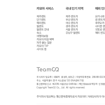
카모아 서비스
국내 인기 지역
해외 인
제주렌트
제주 렌트카
오키나와
단기렌트
부산 렌트카
괌 렌트카
해외렌트
여수 렌트카
후쿠오카
월렌트
경주 렌트카
사이판 
월렌트 안내
서울 렌트카
삿포로 
숙소
강남구 월렌트
해외 편도
여행자보험
카모아 회원 혜택
자주 묻는 질문
카모아 TIP
사이트 맵
주식회사 팀오투 | 대표자: 홍성주,성장근 | 사업자등록번호: 286-88-0023
주소: 서울특별시 중구 서소문로 120 ENA센터 11층
통신판매업신고: 제2019-서울강남-04914호 | 개인정보보호책임자: 인정환
Copyright TeamO2 Co., Ltd. All rights reserved.
주식회사 팀오투는 통신판매중개자로서 카모아의 거래당사자가 아니며