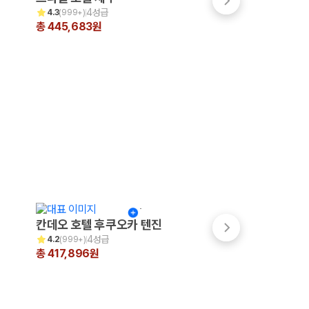
4성급
4.5성급
4.3
(
999+
)
4.4
(
999+
)
총 445,683원
총 334,413원
칸데오 호텔 후쿠오카 텐진
쓰시마 그랜드 호
4성급
3성급
4.2
(
999+
)
4.0
(
16
)
총 417,896원
총 310,039원