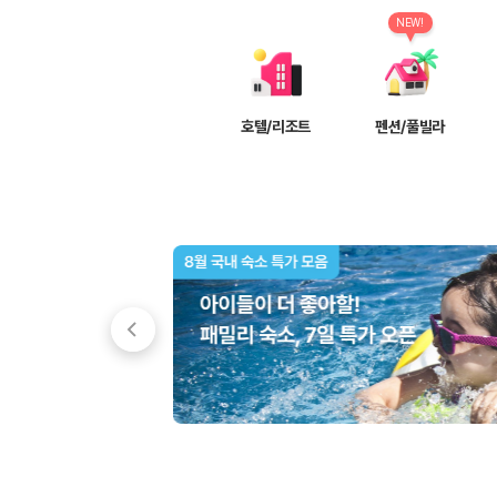
차종별 최저가 비교:
경차, 소형, 준중형, 중형, SUV, 승합차 등 
보험 조건 비교:
일반자차, 완전자차, 슈퍼자차의 면책금과 보상 한
NEW!
제주공항 인수 조건 비교:
셔틀 이동, 인수 위치, 반납 편의성을 함께
실시간 예약:
비교 후 원하는 차량을 바로 예약할 수 있습니다.
제주렌트카 실시간 가격비교 바로가기
호텔/리조트
펜션/풀빌라
제주 렌트카를 찾을 때 꼭 비교해야 하는 기준
1. 단순 최저가가 아니라 실제 결제 조건을 비교하세요
제주렌트카 최저가는 차량 기본요금만으로 판단하기 어렵습니다. 보험 포함 여
2. 보험 조건은 가격만큼 중요합니다
완전자차와 슈퍼자차는 업체별 보장 범위가 다를 수 있습니다. 카모아에서는
3. 제주공항 접근성과 셔틀 조건을 함께 확인하세요
제주 렌트카는 차량 인수 위치와 셔틀 편의성에 따라 실제 이용 만족도가 
제주도 렌트카 차종별 가격비교