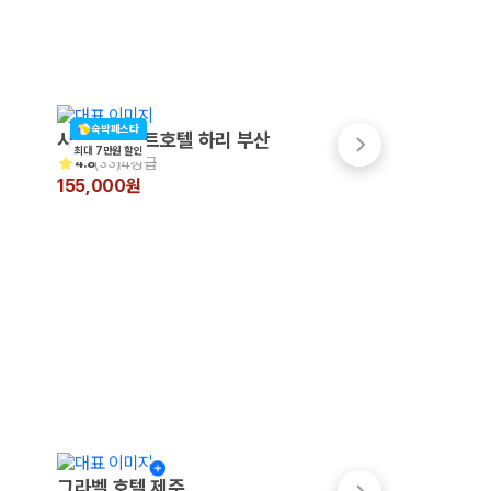
숙박페스타
시타딘커넥트호텔 하리 부산
라마다앙코르부산역
최대 7만원 할인
4성급
4성급
4.8
(
33
)
4.4
(
999+
)
155,000원
206,467원
그라벨 호텔 제주
메종 글래드 제주