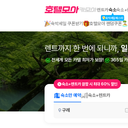
호텔모아
렌트카
숙소
숙소+
숙박세일페스타
숙박세일 쿠폰받기
호텔모아 랜덤쿠폰
2000만 이용고객이 선택한 제주 렌트카 가격비교 플랫폼
렌트까지 한 번에 되니까,
렌트까지 한 번에 되니까,
일
부
전세계 모든 카텔 최저가 보장!
전세계 모든 카텔 최저가 보장!
365일 
365일 
숙소+렌트카 결합 시 최대 60% 할인
제주렌트카 가격비교는 카모아에서 한 번에
숙소만 예약
숙소+렌트카
제주도 렌트카는 업체마다 차량 가격, 보험 조건, 면책금, 보상 한도, 인수
구례
록 돕습니다.
업체별 가격비교:
제주 렌트카 업체별 실시간 예약 가능 차량과 요금