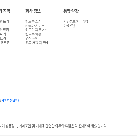
기 지역
회사 정보
통합 약관
 렌트카
팀오투 소개
개인정보 처리방침
카모아 서비스
이용약관
 렌트카
카모아 파트너스
렌트카
팀오투 채용
렌트카
입점 문의
 렌트카
광고 제휴 파트너
8
사업자정보확인
 상품정보, 거래조건 및 거래에 관련한 의무와 책임은 각 판매자에게 있습니다.