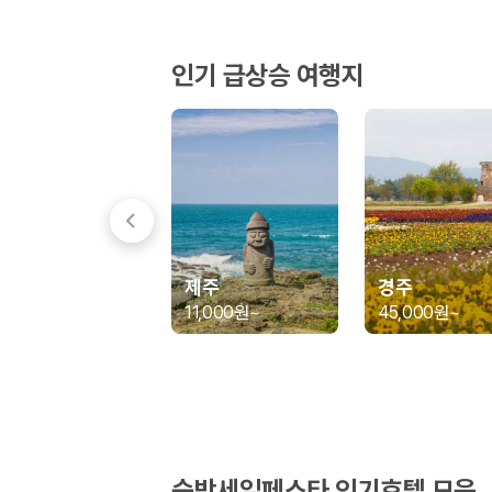
경차·소형차
혼자 또는 2인 여행에 적합하며 제주 렌트카 최저가를 찾는 사용자
준중형·중형차
인기 급상승 여행지
커플·친구 여행에서 많이 선택되며 가격과 승차감의 균형이 좋은 차
SUV
가족 여행, 짐이 많은 여행, 장거리 이동에 적합하며 보험 조건과 차
승합차·대형차
단체 여행이나 4인 이상 가족 여행에 적합하며 인원수, 짐 공간, 보
제주렌트카 보험까지 비교해야 진짜 가격비교입
동일한 차량이라도 보험 조건에 따라 실제 부담 금액이 달라질 수 있습니다.
제주
경주
일반자차:
사고 발생 시 일정 금액의 면책금이 발생할 수 있습니다.
11,000원
~
45,000원
~
완전자차:
보상 한도 내에서 면책금 부담이 줄어드는 보험 조건입니
슈퍼자차:
더 높은 보장 조건을 원하는 사용자에게 적합합니다.
2000만 고객이 선택한 렌트카 가격비교 플랫폼
카모아는 제주렌트카부터 국내·해외 렌트카까지 비교할 수 있는 렌트카 가
누적 이용 고객수
숙박세일페스타 인기호텔 모음