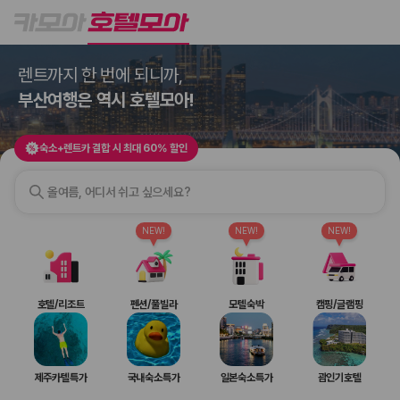
호텔모아
숙소+렌트카 결합 시 최대 60% 할인
렌트까지 한 번에 되니까,
렌트까지 한 번에 되니까,
2000만 이용고객이 선택한 제주 렌트카 가격비교 플랫폼
일본여행은 역시 호텔모아!
부산여행은 역시 호텔모아!
숙소+렌트카 결합 시 최대 60% 할인
올여름, 어디서 쉬고 싶으세요?
NEW!
NEW!
NEW!
제주렌트카 가격비교는 카모아에서 한 번에
호텔/리조트
펜션/풀빌라
모텔숙박
캠핑/글램핑
제주도 렌트카는 업체마다 차량 가격, 보험 조건, 면책금, 보상 한도, 인수
장소, 취소 규정이 다릅니다. 카모아는 여러 제주 렌트카 업체의 조건을 한
화면에서 비교해 사용자가 자신의 일정과 예산에 맞는 차량을 선택할 수 있
제주카텔특가
국내숙소특가
일본숙소특가
괌인기호텔
도록 돕습니다.