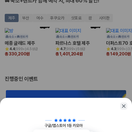
🚘 숙소+렌트카 함께 예약 시, 최대 60% 할인!
175,206
건
예약 가능 차량
67,123
대
제주
부산
여수
후쿠오카
삿포로
괌
사이판
전국 렌트카 지점
1,829
개
제주렌트카 가격비교 자주 묻는 질문
숙소 +
렌트카
숙소 +
렌트카
숙소 +
렌트카
메종 글래드 제주
파르나스 호텔 제주
더퍼스트70 
4.4
(
999+
)
4.5성급
4.7
(
999+
)
5성급
4.3
(
999+
)
3.
Q. 제주렌트카 가격비교는 카모아에서 어떻게 하나요?
총 330,200원
총 1,401,204원
총 149,200원
A. 대여일, 반납일, 인수 지역을 선택하면 제주도 렌트카 업체별 가격, 차종,
보험 조건, 예약 가능 차량을 한 번에 비교할 수 있습니다.
Q. 제주 렌트카 최저가는 무엇을 기준으로 비교해야 하나요?
Q. 제주공항 근처 렌트카도 비교할 수 있나요?
진행중인 이벤트
Q. 제주 렌트카 가격비교 시 보험도 함께 비교할 수 있나요?
Q. 가족 여행에는 어떤 제주 렌트카를 비교해야 하나요?
제주렌트카 가격비교 주요 링크
제주도 렌트카 실시간 최저가 가격비교
제주 렌트카 예약
국내 렌트카 가격비교
해외 렌트카 가격비교
1/2