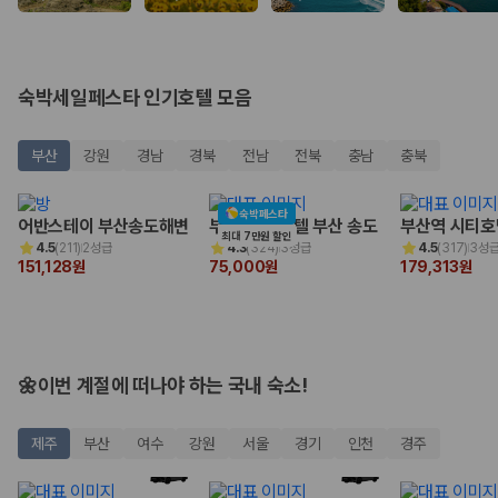
완전자차와 슈퍼자차는 업체별 보장 범위가 다를 수 있습니다. 카모아에서
는 제주 렌트카 가격과 함께 보험 조건을 비교해 여행 스타일에 맞는 보장
수준을 선택할 수 있습니다.
3. 제주공항 접근성과 셔틀 조건을 함께 확인하세요
숙박세일페스타 인기호텔 모음
제주 렌트카는 차량 인수 위치와 셔틀 편의성에 따라 실제 이용 만족도가
부산
강원
경남
경북
전남
전북
충남
충북
달라집니다. 공항에서 렌트카 사무실까지의 이동 조건을 가격과 함께 비교
하는 것이 좋습니다.
숙박페스타
제주도 렌트카 차종별 가격비교
어반스테이 부산송도해변
부산 비치 호텔 부산 송도
부산역 시티호
최대 7만원 할인
4.5
(
211
)
2성급
4.3
(
324
)
3성급
4.5
(
317
)
3성
151,128원
75,000원
179,313원
경차·소형차
혼자 또는 2인 여행에 적합하며 제주 렌트카 최저가를 찾는 사용자
가 가장 먼저 비교하는 차종입니다.
준중형·중형차
커플·친구 여행에서 많이 선택되며 가격과 승차감의 균형이 좋은 차
🌼이번 계절에 떠나야 하는 국내 숙소!
종입니다.
SUV
가족 여행, 짐이 많은 여행, 장거리 이동에 적합하며 보험 조건과 차
제주
부산
여수
강원
서울
경기
인천
경주
량 연식을 함께 비교하는 것이 좋습니다.
승합차·대형차
단체 여행이나 4인 이상 가족 여행에 적합하며 인원수, 짐 공간, 보