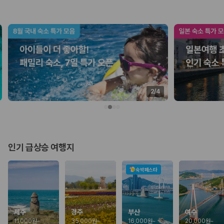
업체별 가격비교:
제주 렌트카 업체별 실시간 예약 가능 차량과 요금
을 비교합니다.
차종별 최저가 비교:
경차, 소형, 준중형, 중형, SUV, 승합차 등 여행
인원에 맞는 차종별 가격을 비교합니다.
보험 조건 비교:
일반자차, 완전자차, 슈퍼자차의 면책금과 보상 한
도를 비교합니다.
제주공항 인수 조건 비교:
셔틀 이동, 인수 위치, 반납 편의성을 함께
확인합니다.
실시간 예약:
비교 후 원하는 차량을 바로 예약할 수 있습니다.
2
/
4
제주렌트카 실시간 가격비교 바로가기
제주 렌트카를 찾을 때 꼭 비교해야 하는 기준
인기 급상승 여행지
1. 단순 최저가가 아니라 실제 결제 조건을 비교하세요
제주렌트카 최저가는 차량 기본요금만으로 판단하기 어렵습니다. 보험 포
숙박페스타
함 여부, 면책금, 보상 한도, 옵션 비용, 취소 수수료를 함께 확인해야 실제
로 저렴한 차량을 고를 수 있습니다.
2. 보험 조건은 가격만큼 중요합니다
제주
경주
부산
여수
11,000원
~
35,000원
~
16,000원
~
20,000원
~