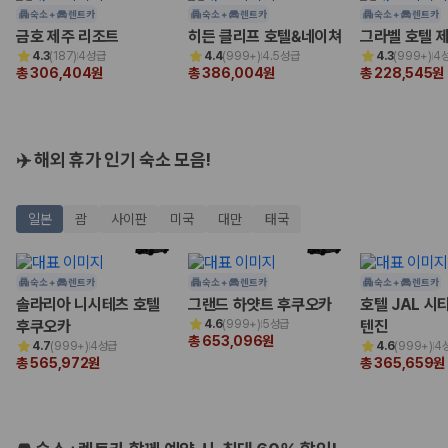
험 조건을 함께 확인해야 합니다.
숙소 +
렌트카
숙소 +
렌트카
숙소 +
렌트카
금호 제주 리조트
히든 클리프 호텔&네이쳐
그라벨 호텔 
제주렌트카 보험까지 비교해야 진짜 가격비교입
4.3
(
187
)
4성급
4.4
(
999+
)
4.5성급
4.3
(
999+
)
4
총 306,404원
총 386,004원
총 228,545원
니다
동일한 차량이라도 보험 조건에 따라 실제 부담 금액이 달라질 수 있습니
다. 카모아는 제주 렌트카 가격뿐 아니라 일반자차, 완전자차, 슈퍼자차 조
✈️ 해외 휴가 인기 숙소 모음!
건을 함께 확인할 수 있도록 돕습니다.
일반자차:
사고 발생 시 일정 금액의 면책금이 발생할 수 있습니다.
일본
괌
사이판
미국
대만
태국
완전자차:
보상 한도 내에서 면책금 부담이 줄어드는 보험 조건입니
다.
슈퍼자차:
더 높은 보장 조건을 원하는 사용자에게 적합합니다.
숙소 +
렌트카
숙소 +
렌트카
숙소 +
렌트카
2000만 고객이 선택한 렌트카 가격비교 플랫폼
솔라리아 니시테츠 호텔
그랜드 하얏트 후쿠오카
호텔 JAL 시
후쿠오카
4.6
(
999+
)
5성급
텐진
총 653,096원
카모아는 제주렌트카부터 국내·해외 렌트카까지 비교할 수 있는 렌트카 가
4.7
(
999+
)
4성급
4.6
(
999+
)
4
총 565,972원
총 365,659원
격비교 플랫폼입니다.
누적 이용 고객수
20,871,562
명
사용자 리뷰