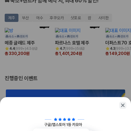
🚘 숙소+렌트카 함께 예약 시, 최대 60% 할인!
175,206
건
예약 가능 차량
67,123
대
제주
부산
여수
후쿠오카
삿포로
괌
사이판
전국 렌트카 지점
1,829
개
제주렌트카 가격비교 자주 묻는 질문
숙소 +
렌트카
숙소 +
렌트카
숙소 +
렌트카
메종 글래드 제주
파르나스 호텔 제주
더퍼스트70 
4.4
(
999+
)
4.5성급
4.7
(
999+
)
5성급
4.3
(
999+
)
3.
Q. 제주렌트카 가격비교는 카모아에서 어떻게 하나요?
총 330,200원
총 1,401,204원
총 149,200원
A. 대여일, 반납일, 인수 지역을 선택하면 제주도 렌트카 업체별 가격, 차종,
보험 조건, 예약 가능 차량을 한 번에 비교할 수 있습니다.
Q. 제주 렌트카 최저가는 무엇을 기준으로 비교해야 하나요?
Q. 제주공항 근처 렌트카도 비교할 수 있나요?
진행중인 이벤트
Q. 제주 렌트카 가격비교 시 보험도 함께 비교할 수 있나요?
Q. 가족 여행에는 어떤 제주 렌트카를 비교해야 하나요?
제주렌트카 가격비교 주요 링크
제주도 렌트카 실시간 최저가 가격비교
제주 렌트카 예약
국내 렌트카 가격비교
해외 렌트카 가격비교
1/2