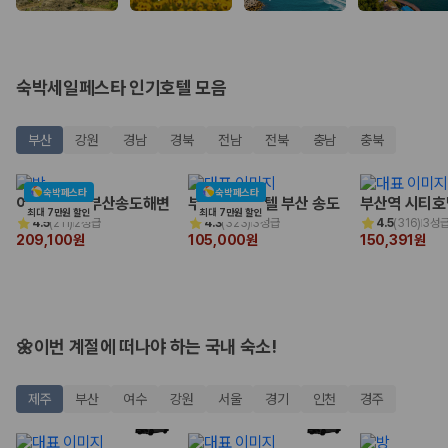
완전자차와 슈퍼자차는 업체별 보장 범위가 다를 수 있습니다. 카모아에서
는 제주 렌트카 가격과 함께 보험 조건을 비교해 여행 스타일에 맞는 보장
수준을 선택할 수 있습니다.
3. 제주공항 접근성과 셔틀 조건을 함께 확인하세요
숙박세일페스타 인기호텔 모음
제주 렌트카는 차량 인수 위치와 셔틀 편의성에 따라 실제 이용 만족도가
부산
강원
경남
경북
전남
전북
충남
충북
달라집니다. 공항에서 렌트카 사무실까지의 이동 조건을 가격과 함께 비교
하는 것이 좋습니다.
숙박페스타
숙박페스타
제주도 렌트카 차종별 가격비교
어반스테이 부산송도해변
부산 비치 호텔 부산 송도
부산역 시티호
최대 7만원 할인
최대 7만원 할인
4.5
(
211
)
2성급
4.3
(
323
)
3성급
4.5
(
316
)
3성
209,100원
105,000원
150,391원
경차·소형차
혼자 또는 2인 여행에 적합하며 제주 렌트카 최저가를 찾는 사용자
가 가장 먼저 비교하는 차종입니다.
준중형·중형차
커플·친구 여행에서 많이 선택되며 가격과 승차감의 균형이 좋은 차
🌼이번 계절에 떠나야 하는 국내 숙소!
종입니다.
SUV
가족 여행, 짐이 많은 여행, 장거리 이동에 적합하며 보험 조건과 차
제주
부산
여수
강원
서울
경기
인천
경주
량 연식을 함께 비교하는 것이 좋습니다.
승합차·대형차
단체 여행이나 4인 이상 가족 여행에 적합하며 인원수, 짐 공간, 보