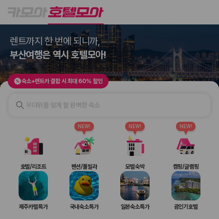
호텔모아
숙소+렌트카 결합 시 최대 60% 할인
렌트까지 한 번에 되니까,
2000만 이용고객이 선택한 제주 렌트카 가격비교 플랫폼
부산여행은 역시 호텔모아!
숙소+렌트카 결합 시 최대 60% 할인
무더위를 잊게 할 완벽한 숙소
NEW!
NEW!
NEW!
제주렌트카 가격비교는 카모아에서 한 번에
호텔/리조트
펜션/풀빌라
모텔숙박
캠핑/글램핑
제주도 렌트카는 업체마다 차량 가격, 보험 조건, 면책금, 보상 한도, 인수
장소, 취소 규정이 다릅니다. 카모아는 여러 제주 렌트카 업체의 조건을 한
화면에서 비교해 사용자가 자신의 일정과 예산에 맞는 차량을 선택할 수 있
제주카텔특가
국내숙소특가
일본숙소특가
괌인기호텔
도록 돕습니다.