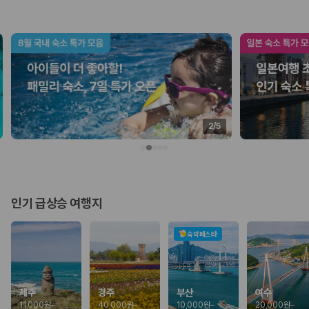
업체별 가격비교:
제주 렌트카 업체별 실시간 예약 가능 차량과 요금
을 비교합니다.
차종별 최저가 비교:
경차, 소형, 준중형, 중형, SUV, 승합차 등 여행
인원에 맞는 차종별 가격을 비교합니다.
보험 조건 비교:
일반자차, 완전자차, 슈퍼자차의 면책금과 보상 한
도를 비교합니다.
제주공항 인수 조건 비교:
셔틀 이동, 인수 위치, 반납 편의성을 함께
확인합니다.
실시간 예약:
비교 후 원하는 차량을 바로 예약할 수 있습니다.
2
/
5
제주렌트카 실시간 가격비교 바로가기
제주 렌트카를 찾을 때 꼭 비교해야 하는 기준
인기 급상승 여행지
1. 단순 최저가가 아니라 실제 결제 조건을 비교하세요
제주렌트카 최저가는 차량 기본요금만으로 판단하기 어렵습니다. 보험 포
숙박페스타
함 여부, 면책금, 보상 한도, 옵션 비용, 취소 수수료를 함께 확인해야 실제
로 저렴한 차량을 고를 수 있습니다.
2. 보험 조건은 가격만큼 중요합니다
제주
경주
부산
여수
11,000원
~
40,000원
~
10,000원
~
20,000원
~