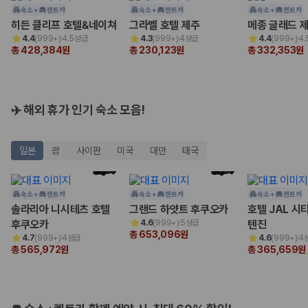
험 조건을 함께 확인해야 합니다.
숙소 +
렌트카
숙소 +
렌트카
숙소 +
렌트카
히든 클리프 호텔&네이쳐
그라벨 호텔 제주
메종 글래드 
제주렌트카 보험까지 비교해야 진짜 가격비교입
4.4
(
999+
)
4.5성급
4.3
(
999+
)
4성급
4.4
(
999+
)
4
총 428,384원
총 230,123원
총 332,353원
니다
동일한 차량이라도 보험 조건에 따라 실제 부담 금액이 달라질 수 있습니
다. 카모아는 제주 렌트카 가격뿐 아니라 일반자차, 완전자차, 슈퍼자차 조
✈️ 해외 휴가 인기 숙소 모음!
건을 함께 확인할 수 있도록 돕습니다.
일반자차:
사고 발생 시 일정 금액의 면책금이 발생할 수 있습니다.
일본
괌
사이판
미국
대만
태국
완전자차:
보상 한도 내에서 면책금 부담이 줄어드는 보험 조건입니
다.
슈퍼자차:
더 높은 보장 조건을 원하는 사용자에게 적합합니다.
숙소 +
렌트카
숙소 +
렌트카
숙소 +
렌트카
2000만 고객이 선택한 렌트카 가격비교 플랫폼
솔라리아 니시테츠 호텔
그랜드 하얏트 후쿠오카
호텔 JAL 시
후쿠오카
4.6
(
999+
)
5성급
텐진
총 653,096원
카모아는 제주렌트카부터 국내·해외 렌트카까지 비교할 수 있는 렌트카 가
4.7
(
999+
)
4성급
4.6
(
999+
)
4
총 565,972원
총 365,659원
격비교 플랫폼입니다.
누적 이용 고객수
20,871,562
명
사용자 리뷰