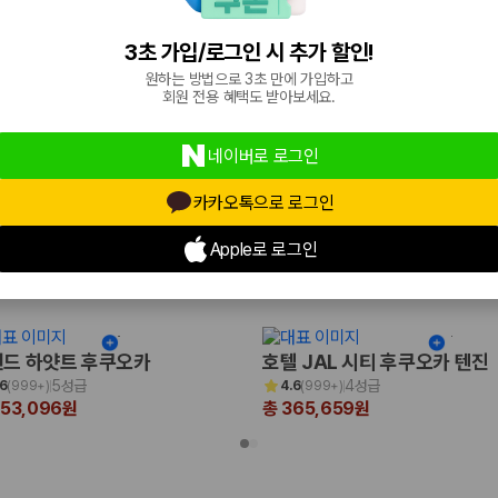
4.5성급
4.5성급
.4
(
999+
)
4.4
(
999+
)
81,146원
총 331,657원
3초 가입/로그인 시 추가 할인!
원하는 방법으로 3초 만에 가입하고
회원 전용 혜택도 받아보세요.
네이버로 로그인
카카오톡으로 로그인
Apple로 로그인
국
드 하얏트 후쿠오카
호텔 JAL 시티 후쿠오카 텐진
5성급
4성급
.6
(
999+
)
4.6
(
999+
)
653,096원
총 365,659원