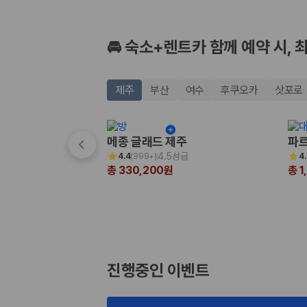
🚘 숙소+렌트카 함께 예약 시, 
제주
부산
여수
후쿠오카
삿포로
메종 글래드 제주
파르
4.5성급
4.4
(
999+
)
4
총 330,200원
총 1
진행중인 이벤트