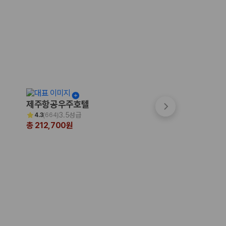
제주항공우주호텔
파크선샤인 제주
3.5성급
3.5성급
4.3
(
664
)
4.7
(
999+
)
총 212,700원
총 200,231원