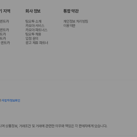
기 지역
회사 정보
통합 약관
 렌트카
팀오투 소개
개인정보 처리방침
카모아 서비스
이용약관
 렌트카
카모아 파트너스
렌트카
팀오투 채용
렌트카
입점 문의
 렌트카
광고 제휴 파트너
8
사업자정보확인
 상품정보, 거래조건 및 거래에 관련한 의무와 책임은 각 판매자에게 있습니다.