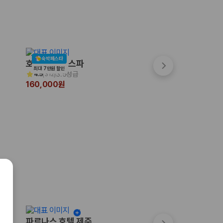
숙박페스타
호텔포레 더 스파
시타딘커넥트호텔 
최대 7만원 할인
3.5성급
4성급
4.5
(
312
)
4.8
(
33
)
160,000원
185,445원
파르나스 호텔 제주
노블피아 호텔