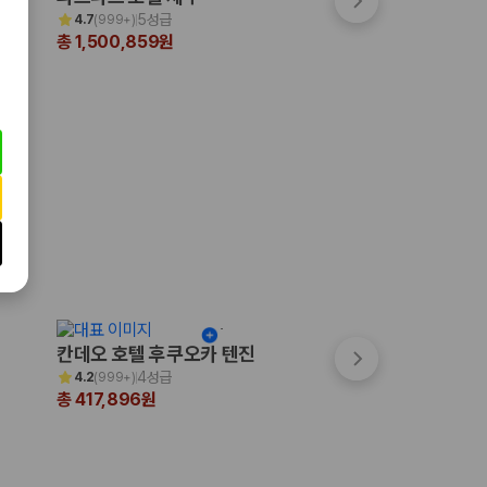
5성급
3.5성급
4.7
(
999+
)
4.3
(
263
)
총 1,500,859원
총 99,956원
칸데오 호텔 후쿠오카 텐진
쓰시마 그랜드 호
4성급
3성급
4.2
(
999+
)
4.0
(
16
)
총 417,896원
총 310,039원