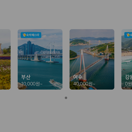
가 가장 먼저 비교하는 차종입니다.
종입니다.
량 연식을 함께 비교하는 것이 좋습니다.
숙박페스타
험 조건을 함께 확인해야 합니다.
니다
 카모아는 제주 렌트카 가격뿐 아니라 일반자차, 완전자차, 슈퍼자차 조건을
부산
여수
강
10,000원
~
40,000원
~
0원
다.
격비교 플랫폼입니다.