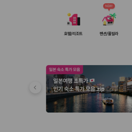
차종별 최저가 비교:
경차, 소형, 준중형, 중형, SUV, 승합차 등 
보험 조건 비교:
일반자차, 완전자차, 슈퍼자차의 면책금과 보상 한
NEW!
제주공항 인수 조건 비교:
셔틀 이동, 인수 위치, 반납 편의성을 함께
실시간 예약:
비교 후 원하는 차량을 바로 예약할 수 있습니다.
제주렌트카 실시간 가격비교 바로가기
호텔/리조트
펜션/풀빌라
제주 렌트카를 찾을 때 꼭 비교해야 하는 기준
1. 단순 최저가가 아니라 실제 결제 조건을 비교하세요
제주렌트카 최저가는 차량 기본요금만으로 판단하기 어렵습니다. 보험 포함 여
2. 보험 조건은 가격만큼 중요합니다
완전자차와 슈퍼자차는 업체별 보장 범위가 다를 수 있습니다. 카모아에서는
3. 제주공항 접근성과 셔틀 조건을 함께 확인하세요
제주 렌트카는 차량 인수 위치와 셔틀 편의성에 따라 실제 이용 만족도가 
제주도 렌트카 차종별 가격비교