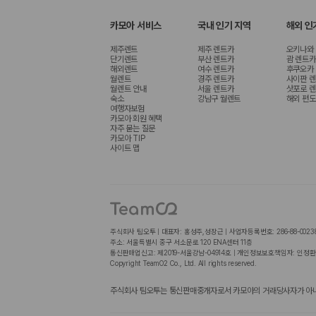
카모아 서비스
국내 인기 지역
해외 인
제주렌트
제주 렌트카
오키나와
단기렌트
부산 렌트카
괌 렌트카
해외렌트
여수 렌트카
후쿠오카
월렌트
경주 렌트카
사이판 
월렌트 안내
서울 렌트카
삿포로 
숙소
강남구 월렌트
해외 편도
여행자보험
카모아 회원 혜택
자주 묻는 질문
카모아 TIP
사이트 맵
주식회사 팀오투 | 대표자: 홍성주,성장근 | 사업자등록번호: 286-88-0023
주소: 서울특별시 중구 서소문로 120 ENA센터 11층
통신판매업신고: 제2019-서울강남-04914호 | 개인정보보호책임자: 인정환
Copyright TeamO2 Co., Ltd. All rights reserved.
주식회사 팀오투는 통신판매중개자로서 카모아의 거래당사자가 아니며