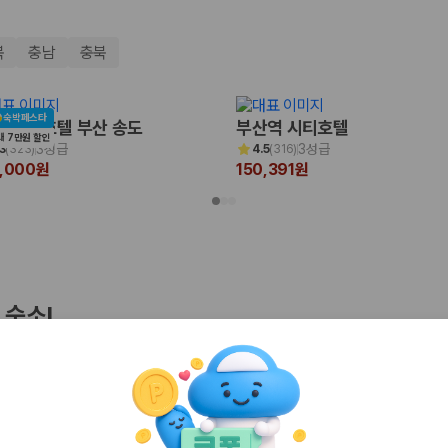
북
충남
충북
숙박페스타
 비치 호텔 부산 송도
부산역 시티호텔
대 7만원 할인
3성급
3성급
3
(
323
)
4.5
(
316
)
5,000원
150,391원
 보험 조건, 예약 가능 차량을 한 번에 비교할 수 있습니다.
 숙소!
기
인천
경주
 클리프 호텔&네이쳐
메종 글래드 제주