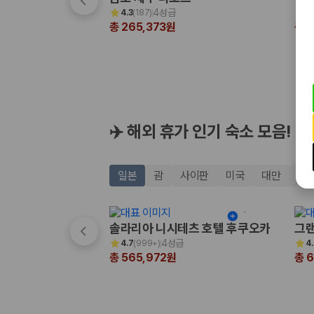
해외 렌트카 가격비교
4성급
4.3
(
187
)
4
카모아 사이트맵
총 265,373원
총 3
✈️ 해외 휴가 인기 숙소 모음!
일본
괌
사이판
미국
대만
태
솔라리아 니시테츠 호텔 후쿠오카
그랜
4성급
4.7
(
999+
)
4
총 565,972원
총 