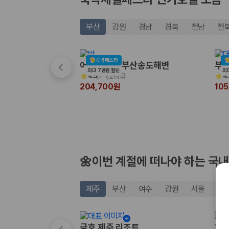
20,871,562
명
사용자 리뷰
175,206
건
부산
강원
경남
경북
전남
전
예약 가능 차량
67,123
대
전국 렌트카 지점
숙박페스타
1,829
개
어반스테이 부산송도해변
부산
최대 7만원 할인
최
2성급
4.5
(
211
)
4.
제주렌트카 가격비교 자주 묻는 질문
204,700원
10
Q. 제주렌트카 가격비교는 카모아에서 어떻게 하나요?
A. 대여일, 반납일, 인수 지역을 선택하면 제주도 렌트카 업체별 가격, 차종,
Q. 제주 렌트카 최저가는 무엇을 기준으로 비교해야 하나요?
Q. 제주공항 근처 렌트카도 비교할 수 있나요?
Q. 제주 렌트카 가격비교 시 보험도 함께 비교할 수 있나요?
Q. 가족 여행에는 어떤 제주 렌트카를 비교해야 하나요?
🌼이번 계절에 떠나야 하는 국내
제주렌트카 가격비교 주요 링크
제주
부산
여수
강원
서울
경
제주도 렌트카 실시간 최저가 가격비교
제주 렌트카 예약
국내 렌트카 가격비교
금호 제주 리조트
히든