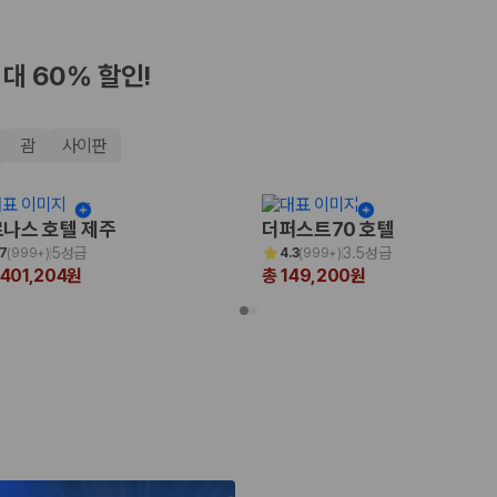
최대 60% 할인!
괌
사이판
나스 호텔 제주
더퍼스트70 호텔
5성급
3.5성급
.7
(
999+
)
4.3
(
999+
)
,401,204원
총 149,200원