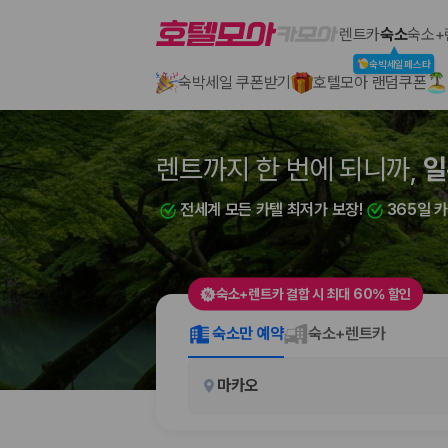
호텔모아
렌트카
숙소
숙소+
숙박세일페스타
숙박세일 쿠폰받기
호텔모아 랜덤쿠폰
2000만 이용고객이 선택한 제주 렌트카 가격비교 플랫폼
렌트까지 한 번에 되니까,
렌트까지 한 번에 되니까,
일
부
전세계 모든 카텔 최저가 보장!
전세계 모든 카텔 최저가 보장!
365일 
365일 
숙소+렌트카 결합 시 최대 60% 할인
제주렌트카 가격비교는 카모아에서 한 번에
숙소만 예약
숙소+렌트카
제주도 렌트카는 업체마다 차량 가격, 보험 조건, 면책금, 보상 한도, 인수
마카오
록 돕습니다.
업체별 가격비교:
제주 렌트카 업체별 실시간 예약 가능 차량과 요금