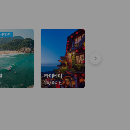
숙박페스타
 함께 확인할 수 있도록 돕습니다.
원
타이베이
~
25,680원
~