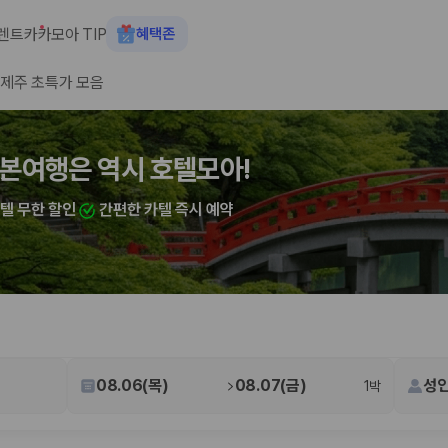
렌트카
카모아 TIP
혜택존
제주 초특가 모음
숙소+렌트카 결합 시 최대 60% 할인
본여행은 역시 호텔모아!
산여행은 역시 호텔모아!
카텔 무한 할인
카텔 무한 할인
간편한 카텔 즉시 예약
간편한 카텔 즉시 예약
 장소, 취소 규정이 다릅니다. 카모아는 여러 제주 렌트카 업체의 조건을 한
08.06(목)
08.07(금)
성인
1박
을 비교합니다.