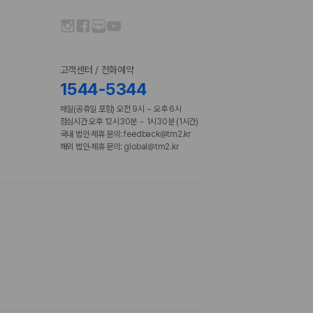
고객센터 / 전화예약
1544-5344
매일(공휴일 포함) 오전 9시 ~ 오후 6시
점심시간 오후 12시30분 ~ 1시30분 (1시간)
국내 법인·제휴 문의: feedback@tm2.kr
해외 법인·제휴 문의: global@tm2.kr