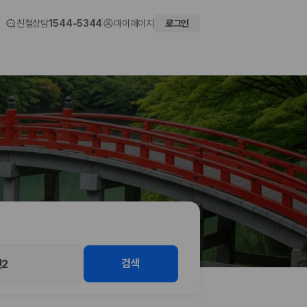
친절상담
1544-5344
마이페이지
로그인
 화면에서 비교해 사용자가 자신의 일정과 예산에 맞는 차량을 선택할 수 있도
검색
2