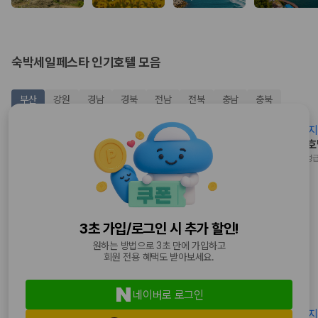
완전자차와 슈퍼자차는 업체별 보장 범위가 다를 수 있습니다. 카모아에서
는 제주 렌트카 가격과 함께 보험 조건을 비교해 여행 스타일에 맞는 보장
수준을 선택할 수 있습니다.
3. 제주공항 접근성과 셔틀 조건을 함께 확인하세요
숙박세일페스타 인기호텔 모음
제주 렌트카는 차량 인수 위치와 셔틀 편의성에 따라 실제 이용 만족도가
부산
강원
경남
경북
전남
전북
충남
충북
달라집니다. 공항에서 렌트카 사무실까지의 이동 조건을 가격과 함께 비교
하는 것이 좋습니다.
숙박페스타
제주도 렌트카 차종별 가격비교
어반스테이 부산송도해변
부산 비치 호텔 부산 송도
부산역 시티호
최대 7만원 할인
4.5
(
211
)
2성급
4.3
(
324
)
3성급
4.5
(
317
)
3성
151,128원
75,000원
179,313원
경차·소형차
혼자 또는 2인 여행에 적합하며 제주 렌트카 최저가를 찾는 사용자
가 가장 먼저 비교하는 차종입니다.
준중형·중형차
3초 가입/로그인 시 추가 할인!
커플·친구 여행에서 많이 선택되며 가격과 승차감의 균형이 좋은 차
🌼이번 계절에 떠나야 하는 국내 숙소!
종입니다.
원하는 방법으로 3초 만에 가입하고
회원 전용 혜택도 받아보세요.
SUV
가족 여행, 짐이 많은 여행, 장거리 이동에 적합하며 보험 조건과 차
제주
부산
여수
강원
서울
경기
인천
경주
량 연식을 함께 비교하는 것이 좋습니다.
네이버로 로그인
승합차·대형차
단체 여행이나 4인 이상 가족 여행에 적합하며 인원수, 짐 공간, 보