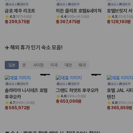
험 조건을 함께 확인해야 합니다.
숙소 +
렌트카
숙소 +
렌트카
숙소 +
렌트카
금호 제주 리조트
히든 클리프 호텔&네이쳐
호텔브릿지 서
제주렌트카 보험까지 비교해야 진짜 가격비교입
4.3
(
187
)
4성급
4.4
(
999+
)
4.5성급
4.3
(
304
)
3성
총 299,575원
총 367,475원
총 128,160원
니다
동일한 차량이라도 보험 조건에 따라 실제 부담 금액이 달라질 수 있습니
다. 카모아는 제주 렌트카 가격뿐 아니라 일반자차, 완전자차, 슈퍼자차 조
✈️ 해외 휴가 인기 숙소 모음!
건을 함께 확인할 수 있도록 돕습니다.
일반자차:
사고 발생 시 일정 금액의 면책금이 발생할 수 있습니다.
일본
괌
사이판
미국
대만
태국
완전자차:
보상 한도 내에서 면책금 부담이 줄어드는 보험 조건입니
다.
슈퍼자차:
더 높은 보장 조건을 원하는 사용자에게 적합합니다.
숙소 +
렌트카
숙소 +
렌트카
숙소 +
렌트카
2000만 고객이 선택한 렌트카 가격비교 플랫폼
솔라리아 니시테츠 호텔
그랜드 하얏트 후쿠오카
호텔 JAL 시
후쿠오카
4.6
(
999+
)
5성급
텐진
총 653,096원
카모아는 제주렌트카부터 국내·해외 렌트카까지 비교할 수 있는 렌트카 가
4.7
(
999+
)
4성급
4.6
(
999+
)
4
총 565,972원
총 365,659원
격비교 플랫폼입니다.
누적 이용 고객수
20,871,562
명
사용자 리뷰