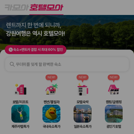
호텔모아
숙소+렌트카 결합 시 최대 60% 할인
렌트까지 한 번에 되니까,
2000만 이용고객이 선택한 제주 렌트카 가격비교 플랫폼
강원여행은 역시 호텔모아!
숙소+렌트카 결합 시 최대 60% 할인
무더위를 잊게 할 완벽한 숙소
NEW!
NEW!
NEW!
제주렌트카 가격비교는 카모아에서 한 번에
호텔/리조트
펜션/풀빌라
모텔숙박
캠핑/글램핑
제주도 렌트카는 업체마다 차량 가격, 보험 조건, 면책금, 보상 한도, 인수
장소, 취소 규정이 다릅니다. 카모아는 여러 제주 렌트카 업체의 조건을 한
화면에서 비교해 사용자가 자신의 일정과 예산에 맞는 차량을 선택할 수 있
제주카텔특가
국내숙소특가
일본숙소특가
괌인기호텔
도록 돕습니다.