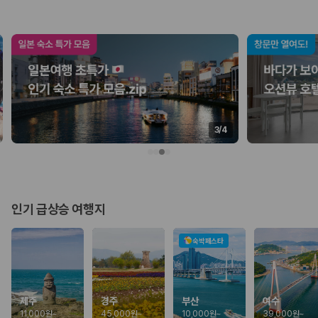
업체별 가격비교:
제주 렌트카 업체별 실시간 예약 가능 차량과 요금
을 비교합니다.
차종별 최저가 비교:
경차, 소형, 준중형, 중형, SUV, 승합차 등 여행
인원에 맞는 차종별 가격을 비교합니다.
보험 조건 비교:
일반자차, 완전자차, 슈퍼자차의 면책금과 보상 한
도를 비교합니다.
제주공항 인수 조건 비교:
셔틀 이동, 인수 위치, 반납 편의성을 함께
확인합니다.
실시간 예약:
비교 후 원하는 차량을 바로 예약할 수 있습니다.
3
/
4
제주렌트카 실시간 가격비교 바로가기
제주 렌트카를 찾을 때 꼭 비교해야 하는 기준
인기 급상승 여행지
1. 단순 최저가가 아니라 실제 결제 조건을 비교하세요
제주렌트카 최저가는 차량 기본요금만으로 판단하기 어렵습니다. 보험 포
숙박페스타
함 여부, 면책금, 보상 한도, 옵션 비용, 취소 수수료를 함께 확인해야 실제
로 저렴한 차량을 고를 수 있습니다.
2. 보험 조건은 가격만큼 중요합니다
제주
경주
부산
여수
11,000원
~
45,000원
~
10,000원
~
39,000원
~