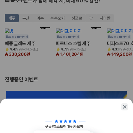
🚘 숙소+렌트카 함께 예약 시, 최대 60% 할인!
175,206
건
예약 가능 차량
67,123
대
제주
부산
여수
후쿠오카
삿포로
괌
사이판
전국 렌트카 지점
1,829
개
제주렌트카 가격비교 자주 묻는 질문
숙소 +
렌트카
숙소 +
렌트카
숙소 +
렌트카
메종 글래드 제주
파르나스 호텔 제주
더퍼스트70 
4.4
(
999+
)
4.5성급
4.7
(
999+
)
5성급
4.3
(
999+
)
3.
Q. 제주렌트카 가격비교는 카모아에서 어떻게 하나요?
총 330,200원
총 1,401,204원
총 149,200원
A. 대여일, 반납일, 인수 지역을 선택하면 제주도 렌트카 업체별 가격, 차종,
보험 조건, 예약 가능 차량을 한 번에 비교할 수 있습니다.
Q. 제주 렌트카 최저가는 무엇을 기준으로 비교해야 하나요?
Q. 제주공항 근처 렌트카도 비교할 수 있나요?
진행중인 이벤트
Q. 제주 렌트카 가격비교 시 보험도 함께 비교할 수 있나요?
Q. 가족 여행에는 어떤 제주 렌트카를 비교해야 하나요?
제주렌트카 가격비교 주요 링크
제주도 렌트카 실시간 최저가 가격비교
제주 렌트카 예약
국내 렌트카 가격비교
해외 렌트카 가격비교
1/2