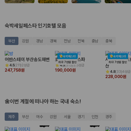
완전자차와 슈퍼자차는 업체별 보장 범위가 다를 수 있습니다. 카모아에서
는 제주 렌트카 가격과 함께 보험 조건을 비교해 여행 스타일에 맞는 보장
수준을 선택할 수 있습니다.
3. 제주공항 접근성과 셔틀 조건을 함께 확인하세요
숙박세일페스타 인기호텔 모음
제주 렌트카는 차량 인수 위치와 셔틀 편의성에 따라 실제 이용 만족도가
부산
강원
경남
경북
전남
전북
충남
충북
달라집니다. 공항에서 렌트카 사무실까지의 이동 조건을 가격과 함께 비교
하는 것이 좋습니다.
숙박페스타
숙박페스타
제주도 렌트카 차종별 가격비교
어반스테이 부산송도해변
호텔포레 더 스파
시타딘커넥트호
최대 7만원 할인
최대 7만원 할인
4.5
(
211
)
2성급
4.5
(
313
)
3.5성급
산
247,758원
190,000원
4.8
(
33
)
4성급
경차·소형차
228,000원
혼자 또는 2인 여행에 적합하며 제주 렌트카 최저가를 찾는 사용자
가 가장 먼저 비교하는 차종입니다.
준중형·중형차
커플·친구 여행에서 많이 선택되며 가격과 승차감의 균형이 좋은 차
🌼이번 계절에 떠나야 하는 국내 숙소!
종입니다.
SUV
가족 여행, 짐이 많은 여행, 장거리 이동에 적합하며 보험 조건과 차
제주
부산
여수
강원
서울
경기
인천
경주
량 연식을 함께 비교하는 것이 좋습니다.
승합차·대형차
단체 여행이나 4인 이상 가족 여행에 적합하며 인원수, 짐 공간, 보