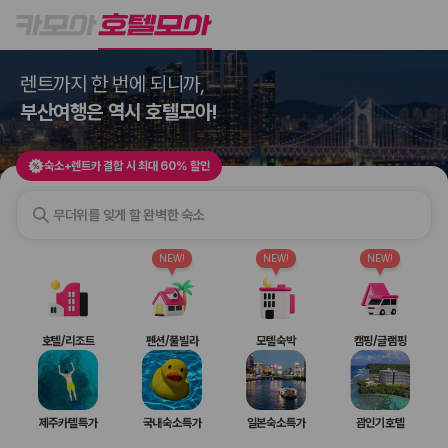
호텔모아
숙소+렌트카 결합 시 최대 60% 할인
렌트까지 한 번에 되니까,
2000만 이용고객이 선택한 제주 렌트카 가격비교 플랫폼
부산여행은 역시 호텔모아!
숙소+렌트카 결합 시 최대 60% 할인
무더위를 잊게 할 완벽한 숙소
NEW!
NEW!
NEW!
제주렌트카 가격비교는 카모아에서 한 번에
호텔/리조트
펜션/풀빌라
모텔숙박
캠핑/글램핑
제주도 렌트카는 업체마다 차량 가격, 보험 조건, 면책금, 보상 한도, 인수
장소, 취소 규정이 다릅니다. 카모아는 여러 제주 렌트카 업체의 조건을 한
화면에서 비교해 사용자가 자신의 일정과 예산에 맞는 차량을 선택할 수 있
제주카텔특가
국내숙소특가
일본숙소특가
괌인기호텔
도록 돕습니다.