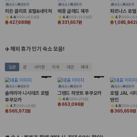
험 조건을 함께 확인해야 합니다.
숙소 +
렌트카
숙소 +
렌트카
숙소 +
렌트카
히든 클리프 호텔&네이쳐
메종 글래드 제주
파르나스 호텔
제주렌트카 보험까지 비교해야 진짜 가격비교입
4.4
(
999+
)
4.5성급
4.4
(
999+
)
4.5성급
4.7
(
999+
)
5
총 427,688원
총 331,657원
총 1,085,842
니다
동일한 차량이라도 보험 조건에 따라 실제 부담 금액이 달라질 수 있습니
다. 카모아는 제주 렌트카 가격뿐 아니라 일반자차, 완전자차, 슈퍼자차 조
✈️ 해외 휴가 인기 숙소 모음!
건을 함께 확인할 수 있도록 돕습니다.
일반자차:
사고 발생 시 일정 금액의 면책금이 발생할 수 있습니다.
일본
괌
사이판
미국
대만
태국
완전자차:
보상 한도 내에서 면책금 부담이 줄어드는 보험 조건입니
다.
슈퍼자차:
더 높은 보장 조건을 원하는 사용자에게 적합합니다.
숙소 +
렌트카
숙소 +
렌트카
숙소 +
렌트카
2000만 고객이 선택한 렌트카 가격비교 플랫폼
솔라리아 니시테츠 호텔
그랜드 하얏트 후쿠오카
호텔 JAL 시
후쿠오카
4.6
(
999+
)
5성급
텐진
총 653,096원
카모아는 제주렌트카부터 국내·해외 렌트카까지 비교할 수 있는 렌트카 가
4.7
(
999+
)
4성급
4.6
(
999+
)
4
총 565,972원
총 365,659원
격비교 플랫폼입니다.
누적 이용 고객수
20,871,562
명
사용자 리뷰