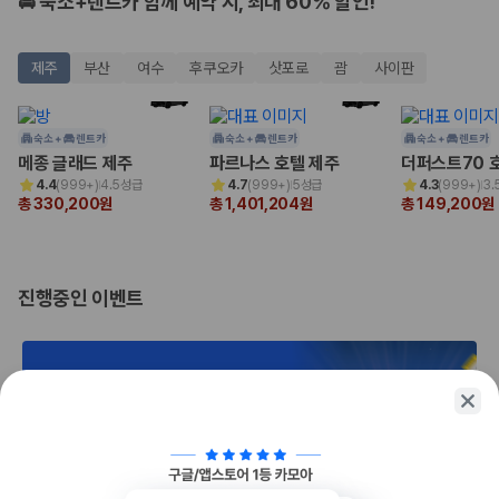
🚘 숙소+렌트카 함께 예약 시, 최대 60% 할인!
175,206
건
예약 가능 차량
67,123
대
제주
부산
여수
후쿠오카
삿포로
괌
사이판
전국 렌트카 지점
1,829
개
제주렌트카 가격비교 자주 묻는 질문
숙소 +
렌트카
숙소 +
렌트카
숙소 +
렌트카
메종 글래드 제주
파르나스 호텔 제주
더퍼스트70 
4.4
(
999+
)
4.5성급
4.7
(
999+
)
5성급
4.3
(
999+
)
3.
Q. 제주렌트카 가격비교는 카모아에서 어떻게 하나요?
총 330,200원
총 1,401,204원
총 149,200원
A. 대여일, 반납일, 인수 지역을 선택하면 제주도 렌트카 업체별 가격, 차종,
보험 조건, 예약 가능 차량을 한 번에 비교할 수 있습니다.
Q. 제주 렌트카 최저가는 무엇을 기준으로 비교해야 하나요?
Q. 제주공항 근처 렌트카도 비교할 수 있나요?
진행중인 이벤트
Q. 제주 렌트카 가격비교 시 보험도 함께 비교할 수 있나요?
Q. 가족 여행에는 어떤 제주 렌트카를 비교해야 하나요?
제주렌트카 가격비교 주요 링크
제주도 렌트카 실시간 최저가 가격비교
제주 렌트카 예약
국내 렌트카 가격비교
해외 렌트카 가격비교
1/2