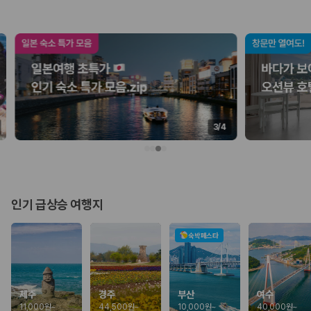
업체별 가격비교:
제주 렌트카 업체별 실시간 예약 가능 차량과 요금
을 비교합니다.
차종별 최저가 비교:
경차, 소형, 준중형, 중형, SUV, 승합차 등 여행
인원에 맞는 차종별 가격을 비교합니다.
보험 조건 비교:
일반자차, 완전자차, 슈퍼자차의 면책금과 보상 한
도를 비교합니다.
제주공항 인수 조건 비교:
셔틀 이동, 인수 위치, 반납 편의성을 함께
확인합니다.
실시간 예약:
비교 후 원하는 차량을 바로 예약할 수 있습니다.
3
/
4
제주렌트카 실시간 가격비교 바로가기
제주 렌트카를 찾을 때 꼭 비교해야 하는 기준
인기 급상승 여행지
1. 단순 최저가가 아니라 실제 결제 조건을 비교하세요
제주렌트카 최저가는 차량 기본요금만으로 판단하기 어렵습니다. 보험 포
숙박페스타
함 여부, 면책금, 보상 한도, 옵션 비용, 취소 수수료를 함께 확인해야 실제
로 저렴한 차량을 고를 수 있습니다.
2. 보험 조건은 가격만큼 중요합니다
제주
경주
부산
여수
11,000원
~
44,500원
~
10,000원
~
40,000원
~