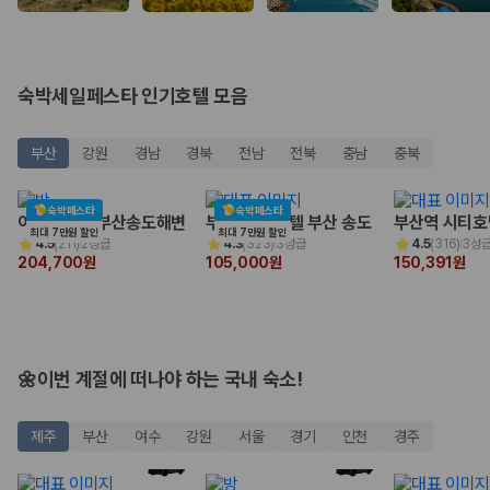
완전자차와 슈퍼자차는 업체별 보장 범위가 다를 수 있습니다. 카모아에서
는 제주 렌트카 가격과 함께 보험 조건을 비교해 여행 스타일에 맞는 보장
수준을 선택할 수 있습니다.
3. 제주공항 접근성과 셔틀 조건을 함께 확인하세요
숙박세일페스타 인기호텔 모음
제주 렌트카는 차량 인수 위치와 셔틀 편의성에 따라 실제 이용 만족도가
부산
강원
경남
경북
전남
전북
충남
충북
달라집니다. 공항에서 렌트카 사무실까지의 이동 조건을 가격과 함께 비교
하는 것이 좋습니다.
숙박페스타
숙박페스타
제주도 렌트카 차종별 가격비교
어반스테이 부산송도해변
부산 비치 호텔 부산 송도
부산역 시티호
최대 7만원 할인
최대 7만원 할인
4.5
(
211
)
2성급
4.3
(
323
)
3성급
4.5
(
316
)
3성
204,700원
105,000원
150,391원
경차·소형차
혼자 또는 2인 여행에 적합하며 제주 렌트카 최저가를 찾는 사용자
가 가장 먼저 비교하는 차종입니다.
준중형·중형차
커플·친구 여행에서 많이 선택되며 가격과 승차감의 균형이 좋은 차
🌼이번 계절에 떠나야 하는 국내 숙소!
종입니다.
SUV
가족 여행, 짐이 많은 여행, 장거리 이동에 적합하며 보험 조건과 차
제주
부산
여수
강원
서울
경기
인천
경주
량 연식을 함께 비교하는 것이 좋습니다.
승합차·대형차
단체 여행이나 4인 이상 가족 여행에 적합하며 인원수, 짐 공간, 보