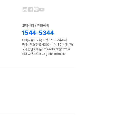
고객센터 / 전화예약
1544-5344
매일(공휴일 포함) 오전 9시 ~ 오후 6시
점심시간 오후 12시30분 ~ 1시30분 (1시간)
국내 법인·제휴 문의: feedback@tm2.kr
해외 법인·제휴 문의: global@tm2.kr