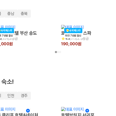
북
충남
충북
숙박페스타
숙박페스타
 비치 호텔 부산 송도
호텔포레 더 스파
대 7만원 할인
최대 7만원 할인
3성급
3.5성급
3
(
324
)
4.5
(
313
)
0,000원
190,000원
 보험 조건, 예약 가능 차량을 한 번에 비교할 수 있습니다.
 숙소!
기
인천
경주
 클리프 호텔&네이쳐
호텔브릿지 서귀포