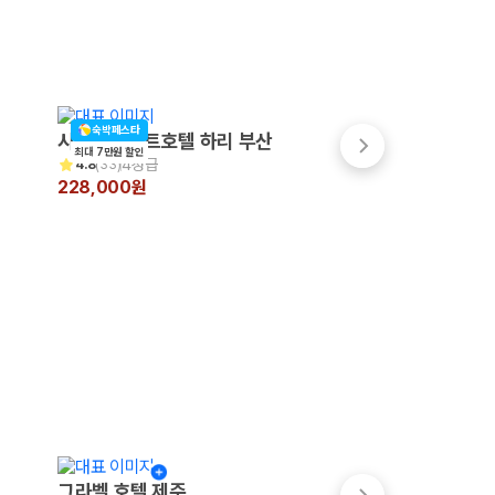
숙박페스타
시타딘커넥트호텔 하리 부산
라마다앙코르부산역
최대 7만원 할인
4성급
4성급
4.8
(
33
)
4.4
(
999+
)
228,000원
206,467원
그라벨 호텔 제주
메종 글래드 제주