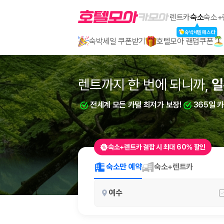
호텔모아
렌트카
숙소
숙소+
숙박세일페스타
숙박세일 쿠폰받기
호텔모아 랜덤쿠폰
2000만 이용고객이 선택한 제주 렌트카 가격비교 플랫폼
렌트까지 한 번에 되니까,
부
전세계 모든 카텔 최저가 보장!
365일 
숙소+렌트카 결합 시 최대 60% 할인
제주렌트카 가격비교는 카모아에서 한 번에
숙소만 예약
숙소+렌트카
제주도 렌트카는 업체마다 차량 가격, 보험 조건, 면책금, 보상 한도, 인수
여수
록 돕습니다.
업체별 가격비교:
제주 렌트카 업체별 실시간 예약 가능 차량과 요금