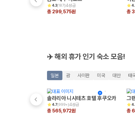
해외 렌트카 가격비교
4성급
4.3
(
187
)
4
카모아 사이트맵
총 299,575원
총 3
✈️ 해외 휴가 인기 숙소 모음!
일본
괌
사이판
미국
대만
태
솔라리아 니시테츠 호텔 후쿠오카
그랜
4성급
4.7
(
999+
)
4
총 565,972원
총 