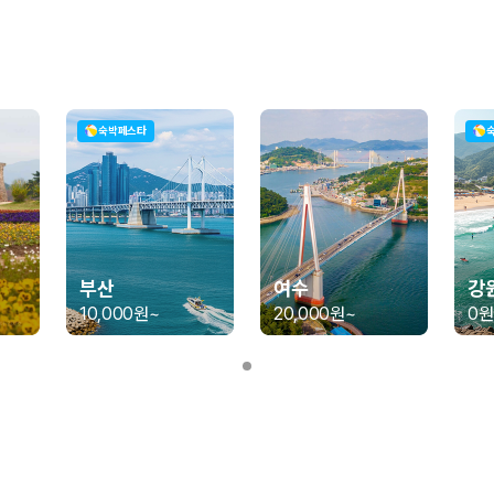
가 가장 먼저 비교하는 차종입니다.
종입니다.
량 연식을 함께 비교하는 것이 좋습니다.
숙박페스타
험 조건을 함께 확인해야 합니다.
니다
 카모아는 제주 렌트카 가격뿐 아니라 일반자차, 완전자차, 슈퍼자차 조건을
부산
여수
강
10,000원
~
20,000원
~
0원
다.
격비교 플랫폼입니다.