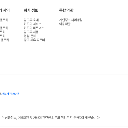
기 지역
회사 정보
통합 약관
 렌트카
팀오투 소개
개인정보 처리방침
카모아 서비스
이용약관
 렌트카
카모아 파트너스
렌트카
팀오투 채용
렌트카
입점 문의
 렌트카
광고 제휴 파트너
8
사업자정보확인
 상품정보, 거래조건 및 거래에 관련한 의무와 책임은 각 판매자에게 있습니다.