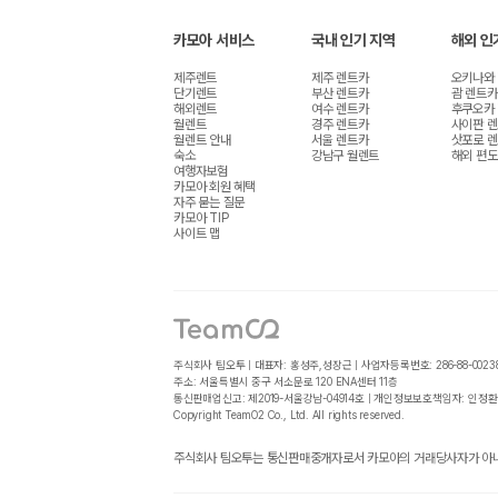
카모아 서비스
국내 인기 지역
해외 인
제주렌트
제주 렌트카
오키나와
단기렌트
부산 렌트카
괌 렌트카
해외렌트
여수 렌트카
후쿠오카
월렌트
경주 렌트카
사이판 
월렌트 안내
서울 렌트카
삿포로 
숙소
강남구 월렌트
해외 편도
여행자보험
카모아 회원 혜택
자주 묻는 질문
카모아 TIP
사이트 맵
주식회사 팀오투 | 대표자: 홍성주,성장근 | 사업자등록번호: 286-88-0023
주소: 서울특별시 중구 서소문로 120 ENA센터 11층
통신판매업신고: 제2019-서울강남-04914호 | 개인정보보호책임자: 인정환
Copyright TeamO2 Co., Ltd. All rights reserved.
주식회사 팀오투는 통신판매중개자로서 카모아의 거래당사자가 아니며