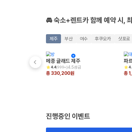
🚘 숙소+렌트카 함께 예약 시, 
제주
부산
여수
후쿠오카
삿포로
메종 글래드 제주
파르
4.5성급
4.4
(
999+
)
4
총 330,200원
총 1
진행중인 이벤트