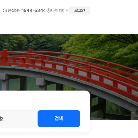
친절상담
1544-5344
마이페이지
로그인
 화면에서 비교해 사용자가 자신의 일정과 예산에 맞는 차량을 선택할 수 있도
검색
2