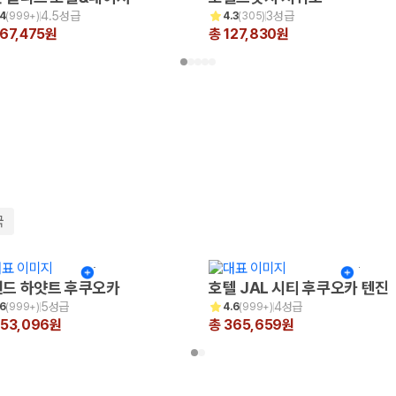
4.5성급
3성급
.4
(
999+
)
4.3
(
305
)
67,475원
총 127,830원
국
드 하얏트 후쿠오카
호텔 JAL 시티 후쿠오카 텐진
5성급
4성급
.6
(
999+
)
4.6
(
999+
)
653,096원
총 365,659원