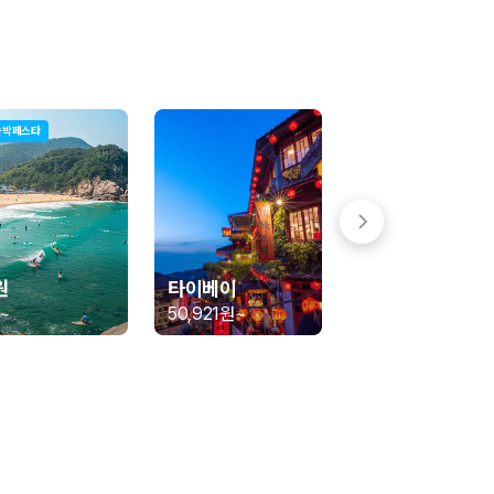
숙박페스타
 함께 확인할 수 있도록 돕습니다.
원
타이베이
~
50,921원
~