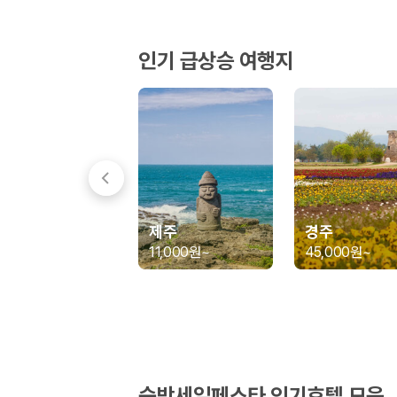
경차·소형차
혼자 또는 2인 여행에 적합하며 제주 렌트카 최저가를 찾는 사용자
준중형·중형차
인기 급상승 여행지
커플·친구 여행에서 많이 선택되며 가격과 승차감의 균형이 좋은 차
SUV
가족 여행, 짐이 많은 여행, 장거리 이동에 적합하며 보험 조건과 차
승합차·대형차
단체 여행이나 4인 이상 가족 여행에 적합하며 인원수, 짐 공간, 보
제주렌트카 보험까지 비교해야 진짜 가격비교입
동일한 차량이라도 보험 조건에 따라 실제 부담 금액이 달라질 수 있습니다.
제주
경주
일반자차:
사고 발생 시 일정 금액의 면책금이 발생할 수 있습니다.
11,000원
~
45,000원
~
완전자차:
보상 한도 내에서 면책금 부담이 줄어드는 보험 조건입니
슈퍼자차:
더 높은 보장 조건을 원하는 사용자에게 적합합니다.
2000만 고객이 선택한 렌트카 가격비교 플랫폼
카모아는 제주렌트카부터 국내·해외 렌트카까지 비교할 수 있는 렌트카 가
누적 이용 고객수
숙박세일페스타 인기호텔 모음