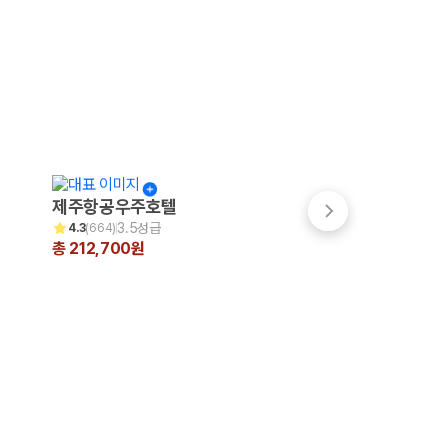
제주항공우주호텔
파크선샤인 제주
3.5성급
3.5성급
4.3
(
664
)
4.7
(
999+
)
총 212,700원
총 200,231원