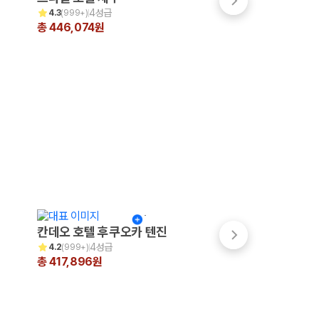
4성급
4.5성급
4.3
(
999+
)
4.4
(
999+
)
총 446,074원
총 336,097원
칸데오 호텔 후쿠오카 텐진
쓰시마 그랜드 호
4성급
3성급
4.2
(
999+
)
4.0
(
16
)
총 417,896원
총 310,039원