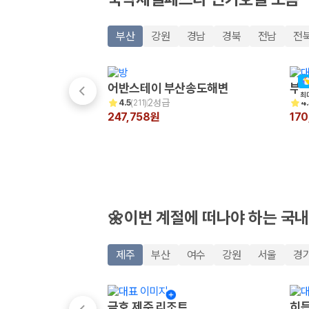
20,871,562
명
사용자 리뷰
175,206
건
부산
강원
경남
경북
전남
전
예약 가능 차량
67,123
대
전국 렌트카 지점
1,829
개
어반스테이 부산송도해변
부산
최
2성급
4.5
(
211
)
4.
제주렌트카 가격비교 자주 묻는 질문
247,758원
17
Q. 제주렌트카 가격비교는 카모아에서 어떻게 하나요?
A. 대여일, 반납일, 인수 지역을 선택하면 제주도 렌트카 업체별 가격, 차종,
Q. 제주 렌트카 최저가는 무엇을 기준으로 비교해야 하나요?
Q. 제주공항 근처 렌트카도 비교할 수 있나요?
Q. 제주 렌트카 가격비교 시 보험도 함께 비교할 수 있나요?
Q. 가족 여행에는 어떤 제주 렌트카를 비교해야 하나요?
🌼이번 계절에 떠나야 하는 국내
제주렌트카 가격비교 주요 링크
제주
부산
여수
강원
서울
경
제주도 렌트카 실시간 최저가 가격비교
제주 렌트카 예약
국내 렌트카 가격비교
금호 제주 리조트
히든