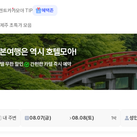
렌트카
카모아 TIP
혜택존
제주 초특가 모음
숙소+렌트카 결합 시 최대 60% 할인
산여행은 역시 호텔모아!
카텔 무한 할인
간편한 카텔 즉시 예약
 장소, 취소 규정이 다릅니다. 카모아는 여러 제주 렌트카 업체의 조건을 한
내 주변
08.07(금)
08.08(토)
성인
1박
을 비교합니다.