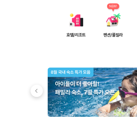
차종별 최저가 비교:
경차, 소형, 준중형, 중형, SUV, 승합차 등 
보험 조건 비교:
일반자차, 완전자차, 슈퍼자차의 면책금과 보상 한
NEW!
제주공항 인수 조건 비교:
셔틀 이동, 인수 위치, 반납 편의성을 함께
실시간 예약:
비교 후 원하는 차량을 바로 예약할 수 있습니다.
제주렌트카 실시간 가격비교 바로가기
호텔/리조트
펜션/풀빌라
제주 렌트카를 찾을 때 꼭 비교해야 하는 기준
1. 단순 최저가가 아니라 실제 결제 조건을 비교하세요
제주렌트카 최저가는 차량 기본요금만으로 판단하기 어렵습니다. 보험 포함 여
2. 보험 조건은 가격만큼 중요합니다
완전자차와 슈퍼자차는 업체별 보장 범위가 다를 수 있습니다. 카모아에서는
3. 제주공항 접근성과 셔틀 조건을 함께 확인하세요
제주 렌트카는 차량 인수 위치와 셔틀 편의성에 따라 실제 이용 만족도가 
제주도 렌트카 차종별 가격비교