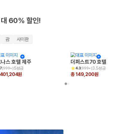
최대 60% 할인!
괌
사이판
나스 호텔 제주
더퍼스트70 호텔
5성급
3.5성급
.7
(
999+
)
4.3
(
999+
)
,401,204원
총 149,200원