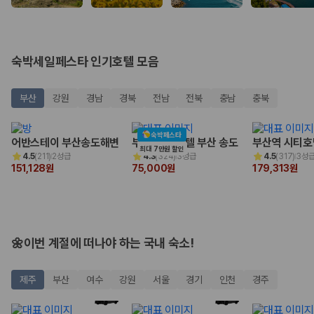
완전자차와 슈퍼자차는 업체별 보장 범위가 다를 수 있습니다. 카모아에서
는 제주 렌트카 가격과 함께 보험 조건을 비교해 여행 스타일에 맞는 보장
수준을 선택할 수 있습니다.
3. 제주공항 접근성과 셔틀 조건을 함께 확인하세요
숙박세일페스타 인기호텔 모음
제주 렌트카는 차량 인수 위치와 셔틀 편의성에 따라 실제 이용 만족도가
부산
강원
경남
경북
전남
전북
충남
충북
달라집니다. 공항에서 렌트카 사무실까지의 이동 조건을 가격과 함께 비교
하는 것이 좋습니다.
숙박페스타
제주도 렌트카 차종별 가격비교
어반스테이 부산송도해변
부산 비치 호텔 부산 송도
부산역 시티호
최대 7만원 할인
4.5
(
211
)
2성급
4.3
(
324
)
3성급
4.5
(
317
)
3성
151,128원
75,000원
179,313원
경차·소형차
혼자 또는 2인 여행에 적합하며 제주 렌트카 최저가를 찾는 사용자
가 가장 먼저 비교하는 차종입니다.
준중형·중형차
커플·친구 여행에서 많이 선택되며 가격과 승차감의 균형이 좋은 차
🌼이번 계절에 떠나야 하는 국내 숙소!
종입니다.
SUV
가족 여행, 짐이 많은 여행, 장거리 이동에 적합하며 보험 조건과 차
제주
부산
여수
강원
서울
경기
인천
경주
량 연식을 함께 비교하는 것이 좋습니다.
승합차·대형차
단체 여행이나 4인 이상 가족 여행에 적합하며 인원수, 짐 공간, 보