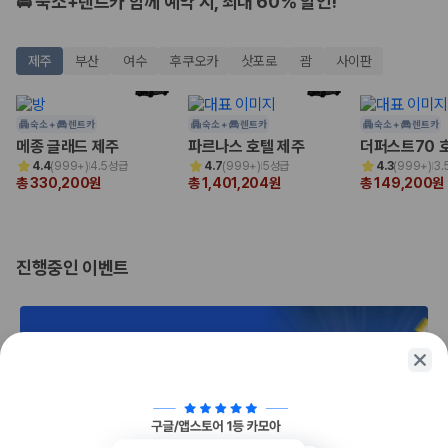
🚘 숙소+렌트카 함께 예약 시, 최대 60% 할인!
175,206
건
예약 가능 차량
67,123
대
제주
부산
여수
후쿠오카
삿포로
괌
사이판
전국 렌트카 지점
1,829
개
제주렌트카 가격비교 자주 묻는 질문
숙소 +
렌트카
숙소 +
렌트카
숙소 +
렌트카
메종 글래드 제주
파르나스 호텔 제주
더퍼스트70 
4.4
(
999+
)
4.5성급
4.7
(
999+
)
5성급
4.3
(
999+
)
3.
Q. 제주렌트카 가격비교는 카모아에서 어떻게 하나요?
총 330,200원
총 1,401,204원
총 149,200원
A. 대여일, 반납일, 인수 지역을 선택하면 제주도 렌트카 업체별 가격, 차종,
보험 조건, 예약 가능 차량을 한 번에 비교할 수 있습니다.
Q. 제주 렌트카 최저가는 무엇을 기준으로 비교해야 하나요?
Q. 제주공항 근처 렌트카도 비교할 수 있나요?
진행중인 이벤트
Q. 제주 렌트카 가격비교 시 보험도 함께 비교할 수 있나요?
Q. 가족 여행에는 어떤 제주 렌트카를 비교해야 하나요?
제주렌트카 가격비교 주요 링크
제주도 렌트카 실시간 최저가 가격비교
제주 렌트카 예약
국내 렌트카 가격비교
해외 렌트카 가격비교
1/2