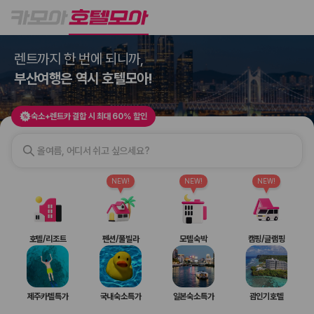
호텔모아
숙소+렌트카 결합 시 최대 60% 할인
렌트까지 한 번에 되니까,
2000만 이용고객이 선택한 제주 렌트카 가격비교 플랫폼
부산여행은 역시 호텔모아!
숙소+렌트카 결합 시 최대 60% 할인
무더위를 잊게 할 완벽한 숙소
NEW!
NEW!
NEW!
제주렌트카 가격비교는 카모아에서 한 번에
호텔/리조트
펜션/풀빌라
모텔숙박
캠핑/글램핑
제주도 렌트카는 업체마다 차량 가격, 보험 조건, 면책금, 보상 한도, 인수
장소, 취소 규정이 다릅니다. 카모아는 여러 제주 렌트카 업체의 조건을 한
화면에서 비교해 사용자가 자신의 일정과 예산에 맞는 차량을 선택할 수 있
제주카텔특가
국내숙소특가
일본숙소특가
괌인기호텔
도록 돕습니다.