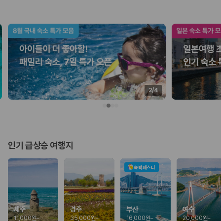
업체별 가격비교:
제주 렌트카 업체별 실시간 예약 가능 차량과 요금
을 비교합니다.
차종별 최저가 비교:
경차, 소형, 준중형, 중형, SUV, 승합차 등 여행
인원에 맞는 차종별 가격을 비교합니다.
보험 조건 비교:
일반자차, 완전자차, 슈퍼자차의 면책금과 보상 한
도를 비교합니다.
제주공항 인수 조건 비교:
셔틀 이동, 인수 위치, 반납 편의성을 함께
확인합니다.
실시간 예약:
비교 후 원하는 차량을 바로 예약할 수 있습니다.
2
/
4
제주렌트카 실시간 가격비교 바로가기
제주 렌트카를 찾을 때 꼭 비교해야 하는 기준
인기 급상승 여행지
1. 단순 최저가가 아니라 실제 결제 조건을 비교하세요
제주렌트카 최저가는 차량 기본요금만으로 판단하기 어렵습니다. 보험 포
숙박페스타
함 여부, 면책금, 보상 한도, 옵션 비용, 취소 수수료를 함께 확인해야 실제
로 저렴한 차량을 고를 수 있습니다.
2. 보험 조건은 가격만큼 중요합니다
제주
경주
부산
여수
11,000원
~
35,000원
~
16,000원
~
20,000원
~