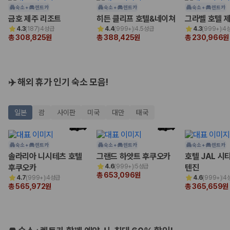
험 조건을 함께 확인해야 합니다.
숙소 +
렌트카
숙소 +
렌트카
숙소 +
렌트카
금호 제주 리조트
히든 클리프 호텔&네이쳐
그라벨 호텔 
제주렌트카 보험까지 비교해야 진짜 가격비교입
4.3
(
187
)
4성급
4.4
(
999+
)
4.5성급
4.3
(
999+
)
4
총 308,825원
총 388,425원
총 230,966원
니다
동일한 차량이라도 보험 조건에 따라 실제 부담 금액이 달라질 수 있습니
다. 카모아는 제주 렌트카 가격뿐 아니라 일반자차, 완전자차, 슈퍼자차 조
✈️ 해외 휴가 인기 숙소 모음!
건을 함께 확인할 수 있도록 돕습니다.
일반자차:
사고 발생 시 일정 금액의 면책금이 발생할 수 있습니다.
일본
괌
사이판
미국
대만
태국
완전자차:
보상 한도 내에서 면책금 부담이 줄어드는 보험 조건입니
다.
슈퍼자차:
더 높은 보장 조건을 원하는 사용자에게 적합합니다.
숙소 +
렌트카
숙소 +
렌트카
숙소 +
렌트카
2000만 고객이 선택한 렌트카 가격비교 플랫폼
솔라리아 니시테츠 호텔
그랜드 하얏트 후쿠오카
호텔 JAL 시
후쿠오카
4.6
(
999+
)
5성급
텐진
총 653,096원
카모아는 제주렌트카부터 국내·해외 렌트카까지 비교할 수 있는 렌트카 가
4.7
(
999+
)
4성급
4.6
(
999+
)
4
총 565,972원
총 365,659원
격비교 플랫폼입니다.
누적 이용 고객수
20,871,562
명
사용자 리뷰