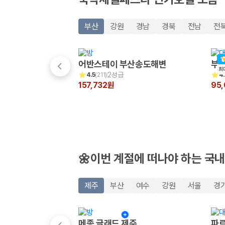
20,871,562
명
사용자 리뷰
175,206
건
부산
강원
경남
경북
전남
전
예약 가능 차량
67,123
대
전국 렌트카 지점
1,829
개
어반스테이 부산송도해변
부산
최
2성급
4.5
(
211
)
4.
제주렌트카 가격비교 자주 묻는 질문
157,732원
95
Q. 제주렌트카 가격비교는 카모아에서 어떻게 하나요?
A. 대여일, 반납일, 인수 지역을 선택하면 제주도 렌트카 업체별 가격, 차종,
Q. 제주 렌트카 최저가는 무엇을 기준으로 비교해야 하나요?
Q. 제주공항 근처 렌트카도 비교할 수 있나요?
Q. 제주 렌트카 가격비교 시 보험도 함께 비교할 수 있나요?
Q. 가족 여행에는 어떤 제주 렌트카를 비교해야 하나요?
🌼이번 계절에 떠나야 하는 국내
제주렌트카 가격비교 주요 링크
제주
부산
여수
강원
서울
경
제주도 렌트카 실시간 최저가 가격비교
제주 렌트카 예약
국내 렌트카 가격비교
메종 글래드 제주
파르