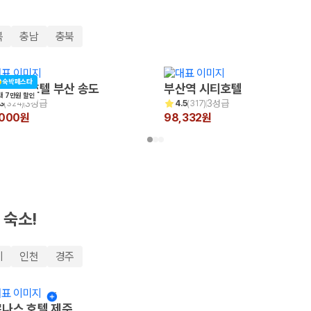
북
충남
충북
숙박페스타
 비치 호텔 부산 송도
부산역 시티호텔
대 7만원 할인
3성급
3성급
3
(
324
)
4.5
(
317
)
,000원
98,332원
 보험 조건, 예약 가능 차량을 한 번에 비교할 수 있습니다.
 숙소!
기
인천
경주
나스 호텔 제주