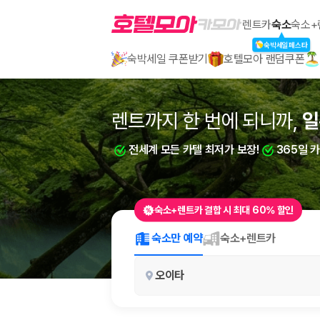
호텔모아
렌트카
숙소
숙소+
숙박세일페스타
숙박세일 쿠폰받기
호텔모아 랜덤쿠폰
2000만 이용고객이 선택한 제주 렌트카 가격비교 플랫폼
렌트까지 한 번에 되니까,
렌트까지 한 번에 되니까,
일
부
전세계 모든 카텔 최저가 보장!
전세계 모든 카텔 최저가 보장!
365일 
365일 
숙소+렌트카 결합 시 최대 60% 할인
제주렌트카 가격비교는 카모아에서 한 번에
숙소만 예약
숙소+렌트카
제주도 렌트카는 업체마다 차량 가격, 보험 조건, 면책금, 보상 한도, 인수
오이타
록 돕습니다.
업체별 가격비교:
제주 렌트카 업체별 실시간 예약 가능 차량과 요금