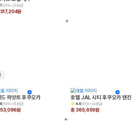
5성급
.7
(
999+
)
,317,204원
국
드 하얏트 후쿠오카
호텔 JAL 시티 후쿠오카 텐진
5성급
4성급
.6
(
999+
)
4.6
(
999+
)
653,096원
총 365,659원