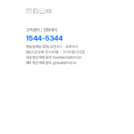
고객센터 / 전화예약
1544-5344
매일(공휴일 포함) 오전 9시 ~ 오후 6시
점심시간 오후 12시30분 ~ 1시30분 (1시간)
국내 법인·제휴 문의: feedback@tm2.kr
해외 법인·제휴 문의: global@tm2.kr