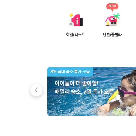
차종별 최저가 비교:
경차, 소형, 준중형, 중형, SUV, 승합차 등 
보험 조건 비교:
일반자차, 완전자차, 슈퍼자차의 면책금과 보상 한
NEW!
제주공항 인수 조건 비교:
셔틀 이동, 인수 위치, 반납 편의성을 함께
실시간 예약:
비교 후 원하는 차량을 바로 예약할 수 있습니다.
제주렌트카 실시간 가격비교 바로가기
호텔/리조트
펜션/풀빌라
제주 렌트카를 찾을 때 꼭 비교해야 하는 기준
1. 단순 최저가가 아니라 실제 결제 조건을 비교하세요
제주렌트카 최저가는 차량 기본요금만으로 판단하기 어렵습니다. 보험 포함 여
2. 보험 조건은 가격만큼 중요합니다
완전자차와 슈퍼자차는 업체별 보장 범위가 다를 수 있습니다. 카모아에서는
3. 제주공항 접근성과 셔틀 조건을 함께 확인하세요
제주 렌트카는 차량 인수 위치와 셔틀 편의성에 따라 실제 이용 만족도가 
제주도 렌트카 차종별 가격비교