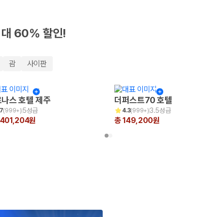
최대 60% 할인!
괌
사이판
나스 호텔 제주
더퍼스트70 호텔
5성급
3.5성급
.7
(
999+
)
4.3
(
999+
)
,401,204원
총 149,200원