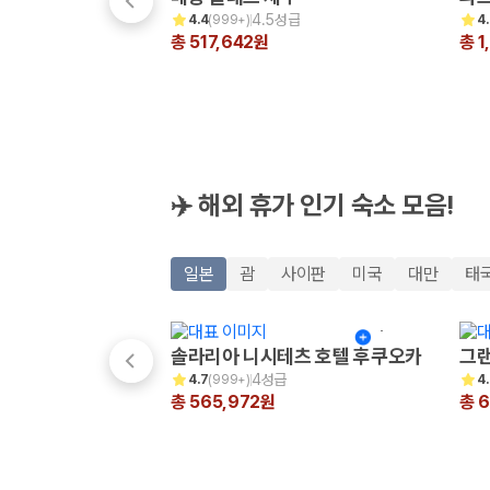
해외 렌트카 가격비교
4.5성급
4.4
(
999+
)
4
카모아 사이트맵
총 517,642원
총 1
✈️ 해외 휴가 인기 숙소 모음!
일본
괌
사이판
미국
대만
태
솔라리아 니시테츠 호텔 후쿠오카
그랜
4성급
4.7
(
999+
)
4
총 565,972원
총 