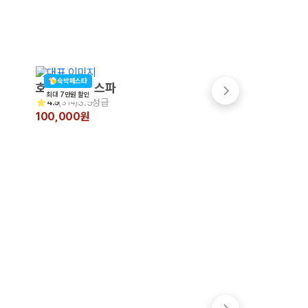
숙박페스타
호텔포레 더 스파
라마다앙코르부산역
최대 7만원 할인
3.5성급
4성급
4.5
(
314
)
4.4
(
999+
)
100,000원
164,333원