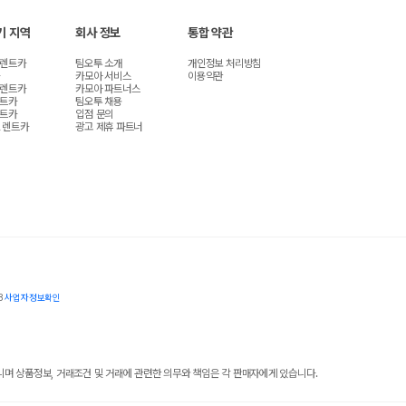
기 지역
회사 정보
통합 약관
 렌트카
팀오투 소개
개인정보 처리방침
카모아 서비스
이용약관
 렌트카
카모아 파트너스
렌트카
팀오투 채용
렌트카
입점 문의
 렌트카
광고 제휴 파트너
8
사업자정보확인
 상품정보, 거래조건 및 거래에 관련한 의무와 책임은 각 판매자에게 있습니다.