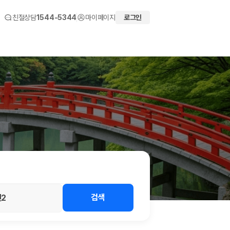
친절상담
1544-5344
마이페이지
로그인
 화면에서 비교해 사용자가 자신의 일정과 예산에 맞는 차량을 선택할 수 있도
검색
2