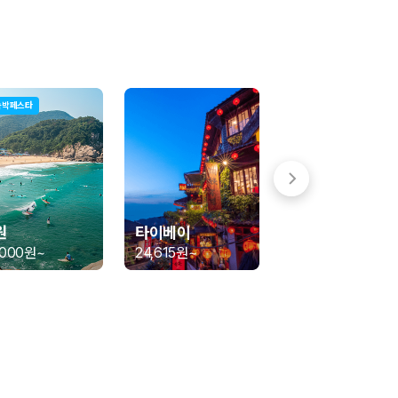
숙박페스타
 함께 확인할 수 있도록 돕습니다.
원
타이베이
,000원
~
24,615원
~