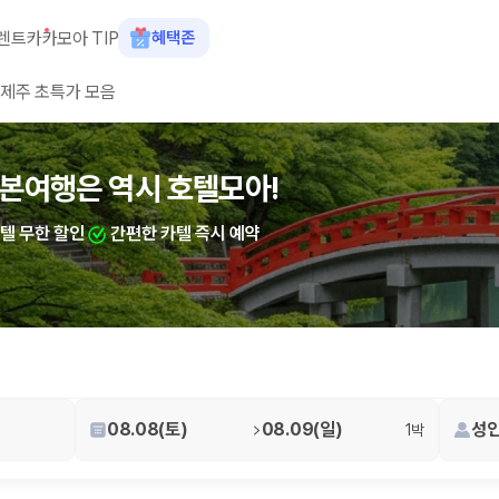
렌트카
카모아 TIP
혜택존
제주 초특가 모음
숙소+렌트카 결합 시 최대 60% 할인
본여행은 역시 호텔모아!
산여행은 역시 호텔모아!
카텔 무한 할인
카텔 무한 할인
간편한 카텔 즉시 예약
간편한 카텔 즉시 예약
 장소, 취소 규정이 다릅니다. 카모아는 여러 제주 렌트카 업체의 조건을 한
08.08(토)
08.09(일)
성인
1박
을 비교합니다.