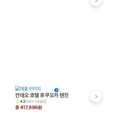
칸데오 호텔 후쿠오카 텐진
쓰시마 그랜드 호
4성급
3성급
4.2
(
999+
)
4.0
(
16
)
총 417,896원
총 310,039원