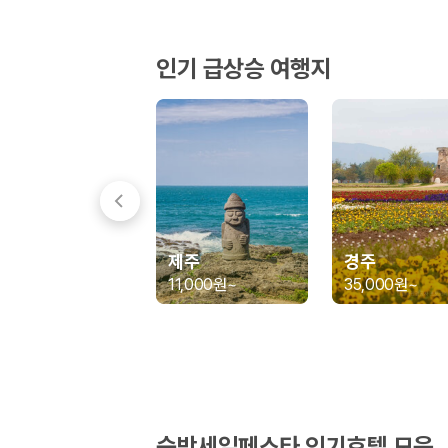
경차·소형차
혼자 또는 2인 여행에 적합하며 제주 렌트카 최저가를 찾는 사용자
준중형·중형차
인기 급상승 여행지
커플·친구 여행에서 많이 선택되며 가격과 승차감의 균형이 좋은 차
SUV
가족 여행, 짐이 많은 여행, 장거리 이동에 적합하며 보험 조건과 차
승합차·대형차
단체 여행이나 4인 이상 가족 여행에 적합하며 인원수, 짐 공간, 보
제주렌트카 보험까지 비교해야 진짜 가격비교입
동일한 차량이라도 보험 조건에 따라 실제 부담 금액이 달라질 수 있습니다.
제주
경주
일반자차:
사고 발생 시 일정 금액의 면책금이 발생할 수 있습니다.
11,000원
~
35,000원
~
완전자차:
보상 한도 내에서 면책금 부담이 줄어드는 보험 조건입니
슈퍼자차:
더 높은 보장 조건을 원하는 사용자에게 적합합니다.
2000만 고객이 선택한 렌트카 가격비교 플랫폼
카모아는 제주렌트카부터 국내·해외 렌트카까지 비교할 수 있는 렌트카 가
누적 이용 고객수
숙박세일페스타 인기호텔 모음