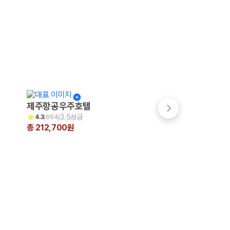
제주항공우주호텔
파크선샤인 제주
3.5성급
3.5성급
4.3
(
664
)
4.7
(
999+
)
총 212,700원
총 200,231원