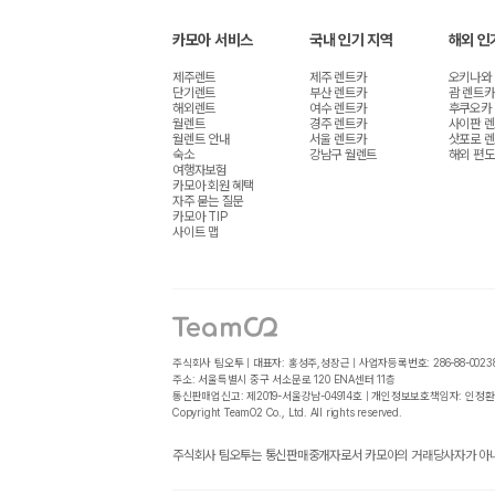
카모아 서비스
국내 인기 지역
해외 인
제주렌트
제주 렌트카
오키나와
단기렌트
부산 렌트카
괌 렌트카
해외렌트
여수 렌트카
후쿠오카
월렌트
경주 렌트카
사이판 
월렌트 안내
서울 렌트카
삿포로 
숙소
강남구 월렌트
해외 편도
여행자보험
카모아 회원 혜택
자주 묻는 질문
카모아 TIP
사이트 맵
주식회사 팀오투 | 대표자: 홍성주,성장근 | 사업자등록번호: 286-88-0023
주소: 서울특별시 중구 서소문로 120 ENA센터 11층
통신판매업신고: 제2019-서울강남-04914호 | 개인정보보호책임자: 인정환
Copyright TeamO2 Co., Ltd. All rights reserved.
주식회사 팀오투는 통신판매중개자로서 카모아의 거래당사자가 아니며