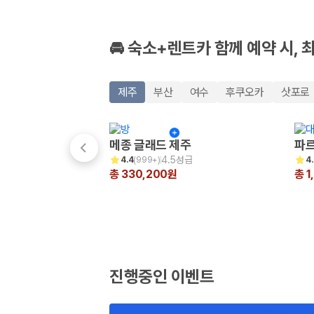
🚘 숙소+렌트카 함께 예약 시, 
제주
부산
여수
후쿠오카
삿포로
메종 글래드 제주
파르
4.5성급
4.4
(
999+
)
4
총 330,200원
총 1
진행중인 이벤트