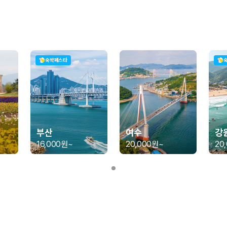
가 가장 먼저 비교하는 차종입니다.
종입니다.
량 연식을 함께 비교하는 것이 좋습니다.
숙박페스타
험 조건을 함께 확인해야 합니다.
니다
 카모아는 제주 렌트카 가격뿐 아니라 일반자차, 완전자차, 슈퍼자차 조건을
부산
여수
강
16,000원
~
20,000원
~
20
다.
격비교 플랫폼입니다.