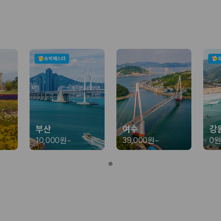
가 가장 먼저 비교하는 차종입니다.
종입니다.
량 연식을 함께 비교하는 것이 좋습니다.
숙박페스타
험 조건을 함께 확인해야 합니다.
니다
 카모아는 제주 렌트카 가격뿐 아니라 일반자차, 완전자차, 슈퍼자차 조건을
부산
여수
강
10,000원
~
39,000원
~
0원
다.
격비교 플랫폼입니다.