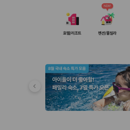
차종별 최저가 비교:
경차, 소형, 준중형, 중형, SUV, 승합차 등 
보험 조건 비교:
일반자차, 완전자차, 슈퍼자차의 면책금과 보상 한
NEW!
제주공항 인수 조건 비교:
셔틀 이동, 인수 위치, 반납 편의성을 함께
실시간 예약:
비교 후 원하는 차량을 바로 예약할 수 있습니다.
제주렌트카 실시간 가격비교 바로가기
호텔/리조트
펜션/풀빌라
제주 렌트카를 찾을 때 꼭 비교해야 하는 기준
1. 단순 최저가가 아니라 실제 결제 조건을 비교하세요
제주렌트카 최저가는 차량 기본요금만으로 판단하기 어렵습니다. 보험 포함 여
2. 보험 조건은 가격만큼 중요합니다
완전자차와 슈퍼자차는 업체별 보장 범위가 다를 수 있습니다. 카모아에서는
3. 제주공항 접근성과 셔틀 조건을 함께 확인하세요
제주 렌트카는 차량 인수 위치와 셔틀 편의성에 따라 실제 이용 만족도가 
제주도 렌트카 차종별 가격비교