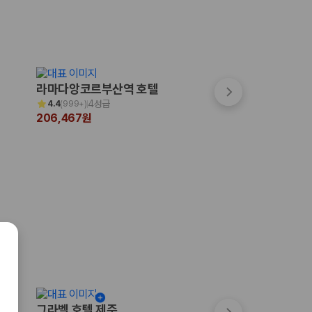
숙박페스타
라마다앙코르부산역 호텔
그랩디 오션 송도
최대 7만원 할인
4성급
4성급
4.4
(
999+
)
4.5
(
266
)
206,467원
269,000원
그라벨 호텔 제주
메종 글래드 제주