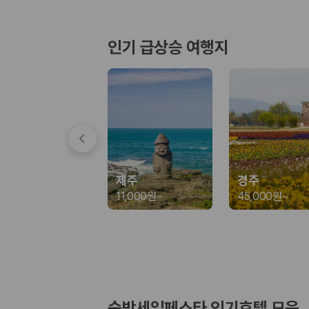
경차·소형차
혼자 또는 2인 여행에 적합하며 제주 렌트카 최저가를 찾는 사용자
준중형·중형차
인기 급상승 여행지
커플·친구 여행에서 많이 선택되며 가격과 승차감의 균형이 좋은 차
SUV
가족 여행, 짐이 많은 여행, 장거리 이동에 적합하며 보험 조건과 차
승합차·대형차
단체 여행이나 4인 이상 가족 여행에 적합하며 인원수, 짐 공간, 보
제주렌트카 보험까지 비교해야 진짜 가격비교입
동일한 차량이라도 보험 조건에 따라 실제 부담 금액이 달라질 수 있습니다.
제주
경주
일반자차:
사고 발생 시 일정 금액의 면책금이 발생할 수 있습니다.
11,000원
~
45,000원
~
완전자차:
보상 한도 내에서 면책금 부담이 줄어드는 보험 조건입니
슈퍼자차:
더 높은 보장 조건을 원하는 사용자에게 적합합니다.
2000만 고객이 선택한 렌트카 가격비교 플랫폼
카모아는 제주렌트카부터 국내·해외 렌트카까지 비교할 수 있는 렌트카 가
누적 이용 고객수
숙박세일페스타 인기호텔 모음