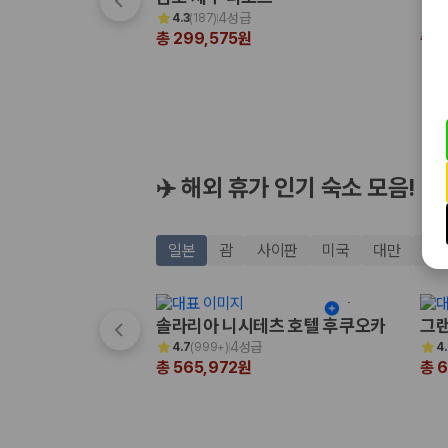
해외 렌트카 가격비교
4성급
4.3
(
187
)
4
카모아 사이트맵
총 299,575원
총 3
✈️ 해외 휴가 인기 숙소 모음!
일본
괌
사이판
미국
대만
태
솔라리아 니시테츠 호텔 후쿠오카
그랜
4성급
4.7
(
999+
)
4
총 565,972원
총 