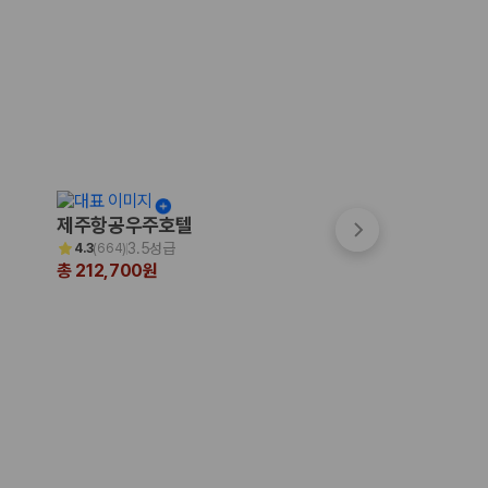
제주항공우주호텔
파크선샤인 제주
3.5성급
3.5성급
4.3
(
664
)
4.7
(
999+
)
총 212,700원
총 200,231원