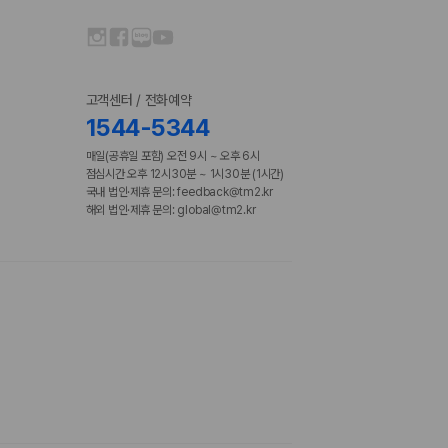
고객센터 / 전화예약
1544-5344
매일(공휴일 포함) 오전 9시 ~ 오후 6시
점심시간 오후 12시30분 ~ 1시30분 (1시간)
국내 법인·제휴 문의: feedback@tm2.kr
해외 법인·제휴 문의: global@tm2.kr