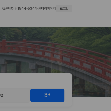
친절상담
1544-5344
마이페이지
로그인
 화면에서 비교해 사용자가 자신의 일정과 예산에 맞는 차량을 선택할 수 있도
검색
2