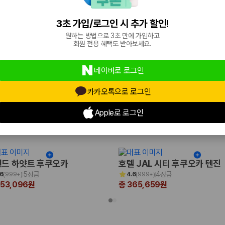
4.5성급
3성급
.4
(
999+
)
4.3
(
305
)
67,475원
총 127,641원
3초 가입/로그인 시 추가 할인!
원하는 방법으로 3초 만에 가입하고
회원 전용 혜택도 받아보세요.
네이버로 로그인
카카오톡으로 로그인
Apple로 로그인
국
드 하얏트 후쿠오카
호텔 JAL 시티 후쿠오카 텐진
5성급
4성급
.6
(
999+
)
4.6
(
999+
)
653,096원
총 365,659원