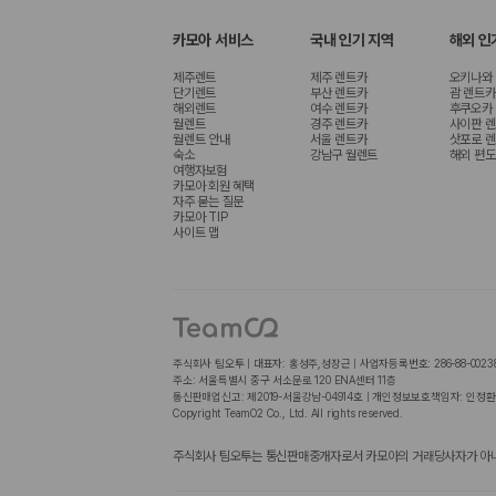
카모아 서비스
국내 인기 지역
해외 인
제주렌트
제주 렌트카
오키나와
단기렌트
부산 렌트카
괌 렌트카
해외렌트
여수 렌트카
후쿠오카
월렌트
경주 렌트카
사이판 
월렌트 안내
서울 렌트카
삿포로 
숙소
강남구 월렌트
해외 편도
여행자보험
카모아 회원 혜택
자주 묻는 질문
카모아 TIP
사이트 맵
주식회사 팀오투 | 대표자: 홍성주,성장근 | 사업자등록번호: 286-88-0023
주소: 서울특별시 중구 서소문로 120 ENA센터 11층
통신판매업신고: 제2019-서울강남-04914호 | 개인정보보호책임자: 인정환
Copyright TeamO2 Co., Ltd. All rights reserved.
주식회사 팀오투는 통신판매중개자로서 카모아의 거래당사자가 아니며