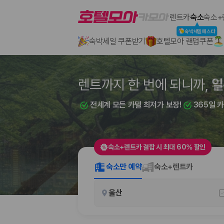
호텔모아
렌트카
숙소
숙소+
숙박세일페스타
숙박세일 쿠폰받기
호텔모아 랜덤쿠폰
2000만 이용고객이 선택한 제주 렌트카 가격비교 플랫폼
렌트까지 한 번에 되니까,
부
전세계 모든 카텔 최저가 보장!
365일 
숙소+렌트카 결합 시 최대 60% 할인
제주렌트카 가격비교는 카모아에서 한 번에
숙소만 예약
숙소+렌트카
제주도 렌트카는 업체마다 차량 가격, 보험 조건, 면책금, 보상 한도, 인수
울산
록 돕습니다.
업체별 가격비교:
제주 렌트카 업체별 실시간 예약 가능 차량과 요금