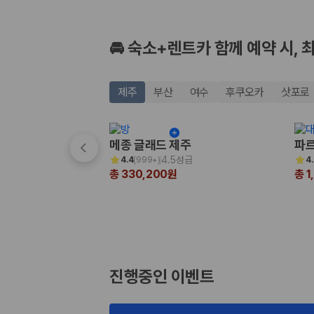
🚘 숙소+렌트카 함께 예약 시, 
제주
부산
여수
후쿠오카
삿포로
메종 글래드 제주
파르
4.5성급
4.4
(
999+
)
4
총 330,200원
총 1
진행중인 이벤트