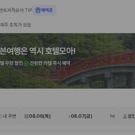
렌트카
카모아 TIP
혜택존
제주 초특가 모음
숙소+렌트카 결합 시 최대 60% 할인
산여행은 역시 호텔모아!
카텔 무한 할인
간편한 카텔 즉시 예약
 장소, 취소 규정이 다릅니다. 카모아는 여러 제주 렌트카 업체의 조건을 한
내 주변
08.06(목)
08.07(금)
성인
1박
을 비교합니다.