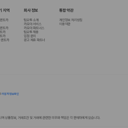
기 지역
회사 정보
통합 약관
 렌트카
팀오투 소개
개인정보 처리방침
카모아 서비스
이용약관
 렌트카
카모아 파트너스
렌트카
팀오투 채용
렌트카
입점 문의
 렌트카
광고 제휴 파트너
8
사업자정보확인
 상품정보, 거래조건 및 거래에 관련한 의무와 책임은 각 판매자에게 있습니다.