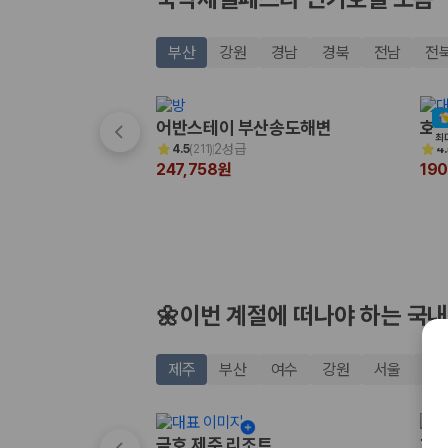
20,871,562
명
사용자 리뷰
175,206
건
부산
강원
경남
경북
전남
전
예약 가능 차량
67,123
대
전국 렌트카 지점
1,829
개
어반스테이 부산송도해변
호텔
최
2성급
4.5
(
211
)
4.
제주렌트카 가격비교 자주 묻는 질문
247,758원
19
Q. 제주렌트카 가격비교는 카모아에서 어떻게 하나요?
A. 대여일, 반납일, 인수 지역을 선택하면 제주도 렌트카 업체별 가격, 차종,
Q. 제주 렌트카 최저가는 무엇을 기준으로 비교해야 하나요?
Q. 제주공항 근처 렌트카도 비교할 수 있나요?
Q. 제주 렌트카 가격비교 시 보험도 함께 비교할 수 있나요?
Q. 가족 여행에는 어떤 제주 렌트카를 비교해야 하나요?
🌼이번 계절에 떠나야 하는 국내
제주렌트카 가격비교 주요 링크
제주
부산
여수
강원
서울
경
제주도 렌트카 실시간 최저가 가격비교
제주 렌트카 예약
국내 렌트카 가격비교
금호 제주 리조트
히든