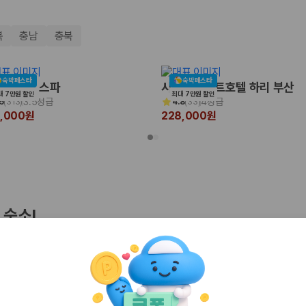
북
충남
충북
숙박페스타
숙박페스타
포레 더 스파
시타딘커넥트호텔 하리 부산
대 7만원 할인
최대 7만원 할인
3.5성급
4성급
5
(
313
)
4.8
(
33
)
0,000원
228,000원
 보험 조건, 예약 가능 차량을 한 번에 비교할 수 있습니다.
 숙소!
기
인천
경주
 클리프 호텔&네이쳐
호텔브릿지 서귀포