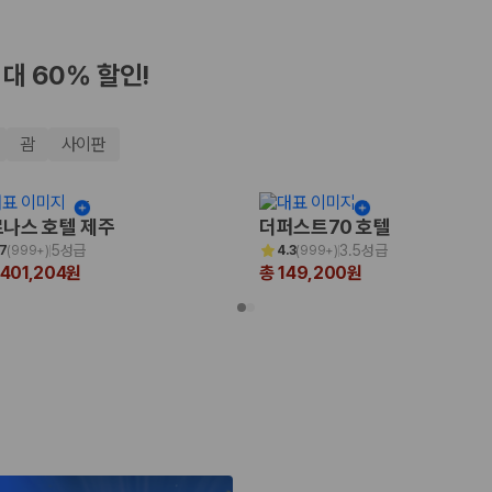
최대 60% 할인!
괌
사이판
나스 호텔 제주
더퍼스트70 호텔
5성급
3.5성급
.7
(
999+
)
4.3
(
999+
)
,401,204원
총 149,200원