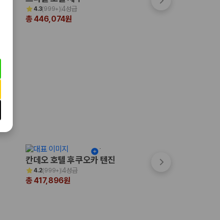
4성급
4.5성급
4.3
(
999+
)
4.4
(
999+
)
총 446,074원
총 334,720원
칸데오 호텔 후쿠오카 텐진
쓰시마 그랜드 호
4성급
3성급
4.2
(
999+
)
4.0
(
16
)
총 417,896원
총 310,039원