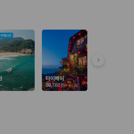
숙박페스타
 함께 확인할 수 있도록 돕습니다.
원
타이베이
~
50,788원
~