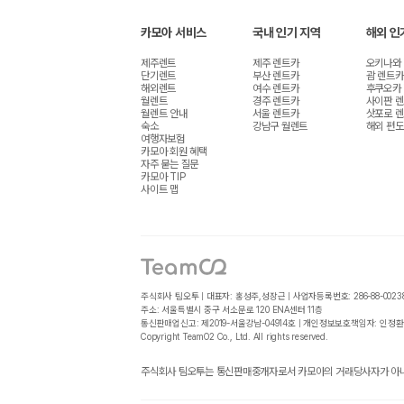
카모아 서비스
국내 인기 지역
해외 인
제주렌트
제주 렌트카
오키나와
단기렌트
부산 렌트카
괌 렌트카
해외렌트
여수 렌트카
후쿠오카
월렌트
경주 렌트카
사이판 
월렌트 안내
서울 렌트카
삿포로 
숙소
강남구 월렌트
해외 편도
여행자보험
카모아 회원 혜택
자주 묻는 질문
카모아 TIP
사이트 맵
주식회사 팀오투 | 대표자: 홍성주,성장근 | 사업자등록번호: 286-88-0023
주소: 서울특별시 중구 서소문로 120 ENA센터 11층
통신판매업신고: 제2019-서울강남-04914호 | 개인정보보호책임자: 인정환
Copyright TeamO2 Co., Ltd. All rights reserved.
주식회사 팀오투는 통신판매중개자로서 카모아의 거래당사자가 아니며