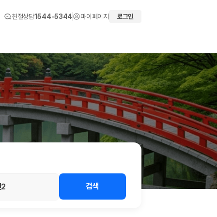
친절상담
1544-5344
마이페이지
로그인
 화면에서 비교해 사용자가 자신의 일정과 예산에 맞는 차량을 선택할 수 있도
검색
2