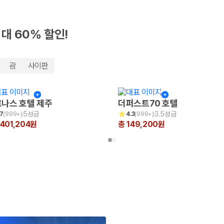
최대 60% 할인!
괌
사이판
나스 호텔 제주
더퍼스트70 호텔
5성급
3.5성급
.7
(
999+
)
4.3
(
999+
)
,401,204원
총 149,200원