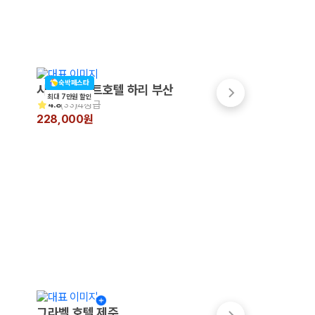
숙박페스타
시타딘커넥트호텔 하리 부산
라마다앙코르부산역
최대 7만원 할인
4성급
4성급
4.8
(
33
)
4.4
(
999+
)
228,000원
206,467원
그라벨 호텔 제주
메종 글래드 제주