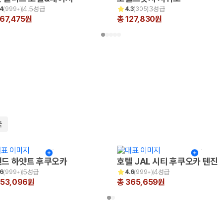
4.5성급
3성급
.4
(
999+
)
4.3
(
305
)
67,475원
총 127,830원
국
드 하얏트 후쿠오카
호텔 JAL 시티 후쿠오카 텐진
5성급
4성급
.6
(
999+
)
4.6
(
999+
)
653,096원
총 365,659원