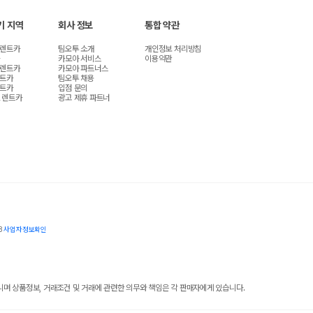
기 지역
회사 정보
통합 약관
 렌트카
팀오투 소개
개인정보 처리방침
카모아 서비스
이용약관
 렌트카
카모아 파트너스
렌트카
팀오투 채용
렌트카
입점 문의
 렌트카
광고 제휴 파트너
8
사업자정보확인
 상품정보, 거래조건 및 거래에 관련한 의무와 책임은 각 판매자에게 있습니다.