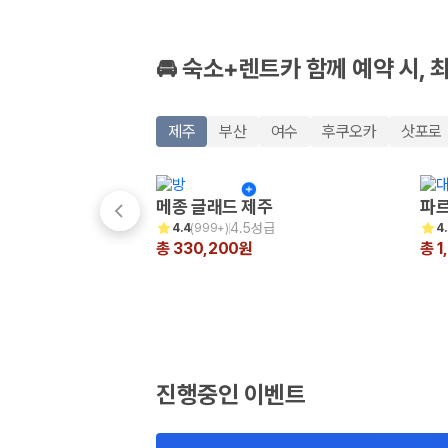
🚘 숙소+렌트카 함께 예약 시, 
제주
부산
여수
후쿠오카
삿포로
메종 글래드 제주
파르
4.5성급
4.4
(
999+
)
4
총 330,200원
총 1
진행중인 이벤트