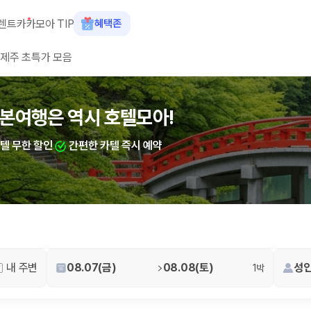
렌트카
카모아 TIP
혜택존
제주 초특가 모음
숙소+렌트카 결합 시 최대 60% 할인
본여행은 역시 호텔모아!
산여행은 역시 호텔모아!
카텔 무한 할인
카텔 무한 할인
간편한 카텔 즉시 예약
간편한 카텔 즉시 예약
 장소, 취소 규정이 다릅니다. 카모아는 여러 제주 렌트카 업체의 조건을 한
내 주변
08.07(금)
08.08(토)
성인
1박
을 비교합니다.