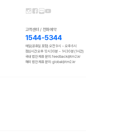
고객센터 / 전화예약
1544-5344
매일(공휴일 포함) 오전 9시 ~ 오후 6시
점심시간 오후 12시30분 ~ 1시30분 (1시간)
국내 법인·제휴 문의: feedback@tm2.kr
해외 법인·제휴 문의: global@tm2.kr