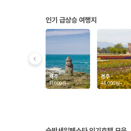
경차·소형차
혼자 또는 2인 여행에 적합하며 제주 렌트카 최저가를 찾는 사용자
준중형·중형차
인기 급상승 여행지
커플·친구 여행에서 많이 선택되며 가격과 승차감의 균형이 좋은 차
SUV
가족 여행, 짐이 많은 여행, 장거리 이동에 적합하며 보험 조건과 차
승합차·대형차
단체 여행이나 4인 이상 가족 여행에 적합하며 인원수, 짐 공간, 보
제주렌트카 보험까지 비교해야 진짜 가격비교입
동일한 차량이라도 보험 조건에 따라 실제 부담 금액이 달라질 수 있습니다.
제주
경주
일반자차:
사고 발생 시 일정 금액의 면책금이 발생할 수 있습니다.
11,000원
~
45,000원
~
완전자차:
보상 한도 내에서 면책금 부담이 줄어드는 보험 조건입니
슈퍼자차:
더 높은 보장 조건을 원하는 사용자에게 적합합니다.
2000만 고객이 선택한 렌트카 가격비교 플랫폼
카모아는 제주렌트카부터 국내·해외 렌트카까지 비교할 수 있는 렌트카 가
누적 이용 고객수
숙박세일페스타 인기호텔 모음