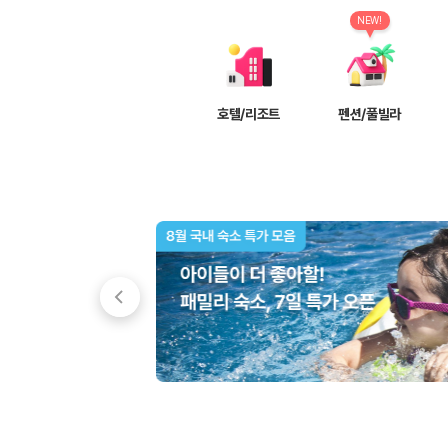
차종별 최저가 비교:
경차, 소형, 준중형, 중형, SUV, 승합차 등 
보험 조건 비교:
일반자차, 완전자차, 슈퍼자차의 면책금과 보상 한
NEW!
제주공항 인수 조건 비교:
셔틀 이동, 인수 위치, 반납 편의성을 함께
실시간 예약:
비교 후 원하는 차량을 바로 예약할 수 있습니다.
제주렌트카 실시간 가격비교 바로가기
호텔/리조트
펜션/풀빌라
제주 렌트카를 찾을 때 꼭 비교해야 하는 기준
1. 단순 최저가가 아니라 실제 결제 조건을 비교하세요
제주렌트카 최저가는 차량 기본요금만으로 판단하기 어렵습니다. 보험 포함 여
2. 보험 조건은 가격만큼 중요합니다
완전자차와 슈퍼자차는 업체별 보장 범위가 다를 수 있습니다. 카모아에서는
3. 제주공항 접근성과 셔틀 조건을 함께 확인하세요
제주 렌트카는 차량 인수 위치와 셔틀 편의성에 따라 실제 이용 만족도가 
제주도 렌트카 차종별 가격비교