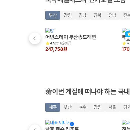
20,871,562
명
사용자 리뷰
175,206
건
부산
강원
경남
경북
전남
전
예약 가능 차량
67,123
대
전국 렌트카 지점
1,829
개
어반스테이 부산송도해변
부산
최
2성급
4.5
(
211
)
4.
제주렌트카 가격비교 자주 묻는 질문
247,758원
17
Q. 제주렌트카 가격비교는 카모아에서 어떻게 하나요?
A. 대여일, 반납일, 인수 지역을 선택하면 제주도 렌트카 업체별 가격, 차종,
Q. 제주 렌트카 최저가는 무엇을 기준으로 비교해야 하나요?
Q. 제주공항 근처 렌트카도 비교할 수 있나요?
Q. 제주 렌트카 가격비교 시 보험도 함께 비교할 수 있나요?
Q. 가족 여행에는 어떤 제주 렌트카를 비교해야 하나요?
🌼이번 계절에 떠나야 하는 국내
제주렌트카 가격비교 주요 링크
제주
부산
여수
강원
서울
경
제주도 렌트카 실시간 최저가 가격비교
제주 렌트카 예약
국내 렌트카 가격비교
금호 제주 리조트
히든