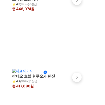
4성급
4.5성급
4.3
(
999+
)
4.4
(
999+
)
총 446,074원
총 336,097원
칸데오 호텔 후쿠오카 텐진
쓰시마 그랜드 호
4성급
3성급
4.2
(
999+
)
4.0
(
16
)
총 417,896원
총 310,039원