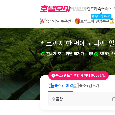
호텔모아
렌트카
숙소
숙소+
숙박세일페스타
숙박세일 쿠폰받기
호텔모아 랜덤쿠폰
2000만 이용고객이 선택한 제주 렌트카 가격비교 플랫폼
렌트까지 한 번에 되니까,
렌트까지 한 번에 되니까,
일
부
전세계 모든 카텔 최저가 보장!
전세계 모든 카텔 최저가 보장!
365일 
365일 
숙소+렌트카 결합 시 최대 60% 할인
제주렌트카 가격비교는 카모아에서 한 번에
숙소만 예약
숙소+렌트카
제주도 렌트카는 업체마다 차량 가격, 보험 조건, 면책금, 보상 한도, 인수
울산
록 돕습니다.
업체별 가격비교:
제주 렌트카 업체별 실시간 예약 가능 차량과 요금