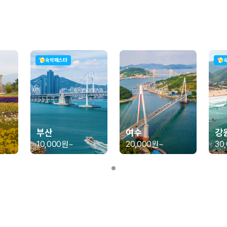
가 가장 먼저 비교하는 차종입니다.
종입니다.
량 연식을 함께 비교하는 것이 좋습니다.
숙박페스타
험 조건을 함께 확인해야 합니다.
니다
 카모아는 제주 렌트카 가격뿐 아니라 일반자차, 완전자차, 슈퍼자차 조건을
부산
여수
강
10,000원
~
20,000원
~
30
다.
격비교 플랫폼입니다.