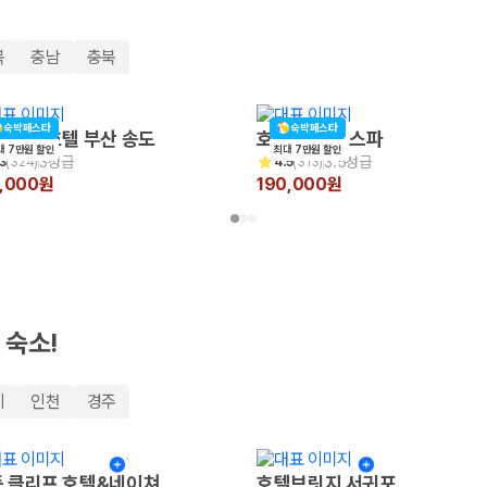
북
충남
충북
숙박페스타
숙박페스타
 비치 호텔 부산 송도
호텔포레 더 스파
대 7만원 할인
최대 7만원 할인
3성급
3.5성급
3
(
324
)
4.5
(
313
)
0,000원
190,000원
 보험 조건, 예약 가능 차량을 한 번에 비교할 수 있습니다.
 숙소!
기
인천
경주
 클리프 호텔&네이쳐
호텔브릿지 서귀포