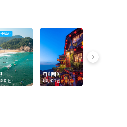
숙박페스타
 함께 확인할 수 있도록 돕습니다.
원
타이베이
,000원
~
50,921원
~