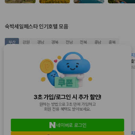
완전자차와 슈퍼자차는 업체별 보장 범위가 다를 수 있습니다. 카모아에서
는 제주 렌트카 가격과 함께 보험 조건을 비교해 여행 스타일에 맞는 보장
수준을 선택할 수 있습니다.
3. 제주공항 접근성과 셔틀 조건을 함께 확인하세요
숙박세일페스타 인기호텔 모음
제주 렌트카는 차량 인수 위치와 셔틀 편의성에 따라 실제 이용 만족도가
부산
강원
경남
경북
전남
전북
충남
충북
달라집니다. 공항에서 렌트카 사무실까지의 이동 조건을 가격과 함께 비교
하는 것이 좋습니다.
숙박페스타
제주도 렌트카 차종별 가격비교
어반스테이 부산송도해변
부산 비치 호텔 부산 송도
부산역 시티호
최대 7만원 할인
4.5
(
211
)
2성급
4.3
(
324
)
3성급
4.5
(
317
)
3성
151,128원
75,000원
179,313원
경차·소형차
혼자 또는 2인 여행에 적합하며 제주 렌트카 최저가를 찾는 사용자
가 가장 먼저 비교하는 차종입니다.
준중형·중형차
3초 가입/로그인 시 추가 할인!
커플·친구 여행에서 많이 선택되며 가격과 승차감의 균형이 좋은 차
🌼이번 계절에 떠나야 하는 국내 숙소!
종입니다.
원하는 방법으로 3초 만에 가입하고
회원 전용 혜택도 받아보세요.
SUV
가족 여행, 짐이 많은 여행, 장거리 이동에 적합하며 보험 조건과 차
제주
부산
여수
강원
서울
경기
인천
경주
량 연식을 함께 비교하는 것이 좋습니다.
네이버로 로그인
승합차·대형차
단체 여행이나 4인 이상 가족 여행에 적합하며 인원수, 짐 공간, 보