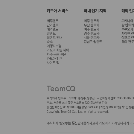
카모아 서비스
국내 인기 지역
해외 인
제주렌트
제주 렌트카
오키나와
단기렌트
부산 렌트카
괌 렌트카
해외렌트
여수 렌트카
후쿠오카
월렌트
경주 렌트카
사이판 
월렌트 안내
서울 렌트카
삿포로 
숙소
강남구 월렌트
해외 편도
여행자보험
카모아 회원 혜택
자주 묻는 질문
카모아 TIP
사이트 맵
주식회사 팀오투 | 대표자: 홍성주,성장근 | 사업자등록번호: 286-88-0023
주소: 서울특별시 중구 서소문로 120 ENA센터 11층
통신판매업신고: 제2019-서울강남-04914호 | 개인정보보호책임자: 인정환
Copyright TeamO2 Co., Ltd. All rights reserved.
주식회사 팀오투는 통신판매중개자로서 카모아의 거래당사자가 아니며