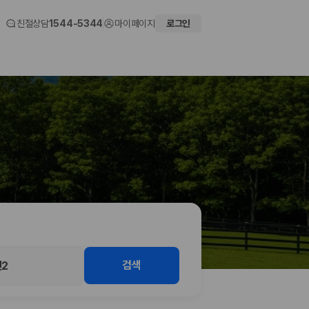
친절상담
1544-5344
마이페이지
로그인
 화면에서 비교해 사용자가 자신의 일정과 예산에 맞는 차량을 선택할 수 있도
검색
2