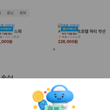
북
충남
충북
숙박페스타
숙박페스타
포레 더 스파
시타딘커넥트호텔 하리 부산
대 7만원 할인
최대 7만원 할인
3.5성급
4성급
5
(
313
)
4.8
(
33
)
0,000원
228,000원
 보험 조건, 예약 가능 차량을 한 번에 비교할 수 있습니다.
 숙소!
기
인천
경주
 클리프 호텔&네이쳐
호텔브릿지 서귀포