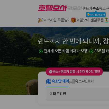
호텔모아
렌트카
숙소
숙소+
숙박세일페스타
숙박세일 쿠폰받기
호텔모아 랜덤쿠폰
2000만 이용고객이 선택한 제주 렌트카 가격비교 플랫폼
렌트까지 한 번에 되니까,
렌트까지 한 번에 되니까,
강
괌
전세계 모든 카텔 최저가 보장!
전세계 모든 카텔 최저가 보장!
365일 
365일 
숙소+렌트카 결합 시 최대 60% 할인
제주렌트카 가격비교는 카모아에서 한 번에
숙소만 예약
숙소+렌트카
제주도 렌트카는 업체마다 차량 가격, 보험 조건, 면책금, 보상 한도, 인수
타오위안
록 돕습니다.
업체별 가격비교:
제주 렌트카 업체별 실시간 예약 가능 차량과 요금