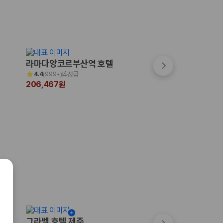
숙박페스타
라마다앙코르부산역 호텔
그랩디 오션 송도
최대 7만원 할인
4성급
4성급
4.4
(
999+
)
4.5
(
266
)
206,467원
345,000원
그라벨 호텔 제주
메종 글래드 제주