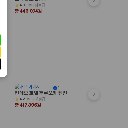
4성급
4.5성급
4.3
(
999+
)
4.4
(
999+
)
총 446,074원
총 355,950원
칸데오 호텔 후쿠오카 텐진
쓰시마 그랜드 호
4성급
3성급
4.2
(
999+
)
4.0
(
16
)
총 417,896원
총 310,039원