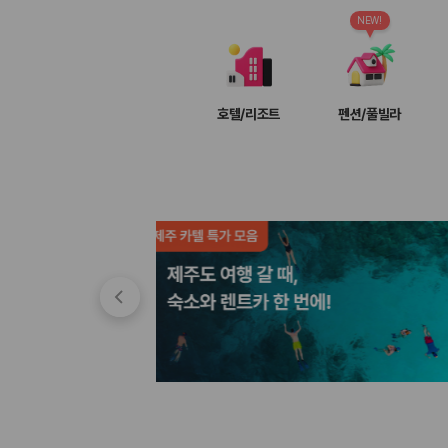
차종별 최저가 비교:
경차, 소형, 준중형, 중형, SUV, 승합차 등 
보험 조건 비교:
일반자차, 완전자차, 슈퍼자차의 면책금과 보상 한
NEW!
제주공항 인수 조건 비교:
셔틀 이동, 인수 위치, 반납 편의성을 함께
실시간 예약:
비교 후 원하는 차량을 바로 예약할 수 있습니다.
제주렌트카 실시간 가격비교 바로가기
호텔/리조트
펜션/풀빌라
제주 렌트카를 찾을 때 꼭 비교해야 하는 기준
1. 단순 최저가가 아니라 실제 결제 조건을 비교하세요
제주렌트카 최저가는 차량 기본요금만으로 판단하기 어렵습니다. 보험 포함 여
2. 보험 조건은 가격만큼 중요합니다
완전자차와 슈퍼자차는 업체별 보장 범위가 다를 수 있습니다. 카모아에서는
3. 제주공항 접근성과 셔틀 조건을 함께 확인하세요
제주 렌트카는 차량 인수 위치와 셔틀 편의성에 따라 실제 이용 만족도가 
제주도 렌트카 차종별 가격비교