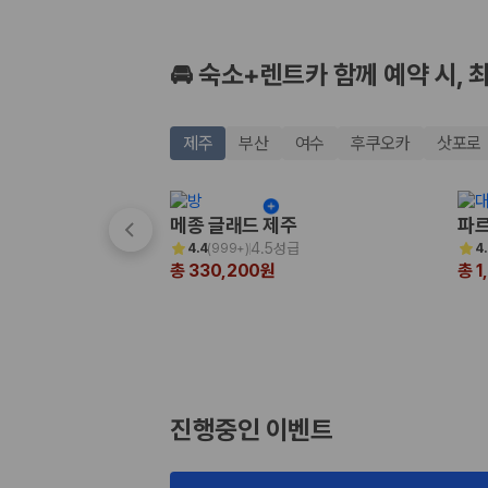
🚘 숙소+렌트카 함께 예약 시, 
제주
부산
여수
후쿠오카
삿포로
메종 글래드 제주
파르
4.5성급
4.4
(
999+
)
4
총 330,200원
총 1
진행중인 이벤트