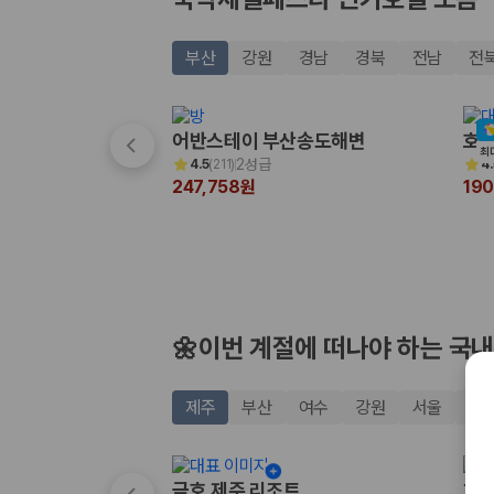
20,871,562
명
사용자 리뷰
175,206
건
부산
강원
경남
경북
전남
전
예약 가능 차량
67,123
대
전국 렌트카 지점
1,829
개
어반스테이 부산송도해변
호텔
최
2성급
4.5
(
211
)
4.
제주렌트카 가격비교 자주 묻는 질문
247,758원
19
Q. 제주렌트카 가격비교는 카모아에서 어떻게 하나요?
A. 대여일, 반납일, 인수 지역을 선택하면 제주도 렌트카 업체별 가격, 차종,
Q. 제주 렌트카 최저가는 무엇을 기준으로 비교해야 하나요?
Q. 제주공항 근처 렌트카도 비교할 수 있나요?
Q. 제주 렌트카 가격비교 시 보험도 함께 비교할 수 있나요?
Q. 가족 여행에는 어떤 제주 렌트카를 비교해야 하나요?
🌼이번 계절에 떠나야 하는 국내
제주렌트카 가격비교 주요 링크
제주
부산
여수
강원
서울
경
제주도 렌트카 실시간 최저가 가격비교
제주 렌트카 예약
국내 렌트카 가격비교
금호 제주 리조트
히든