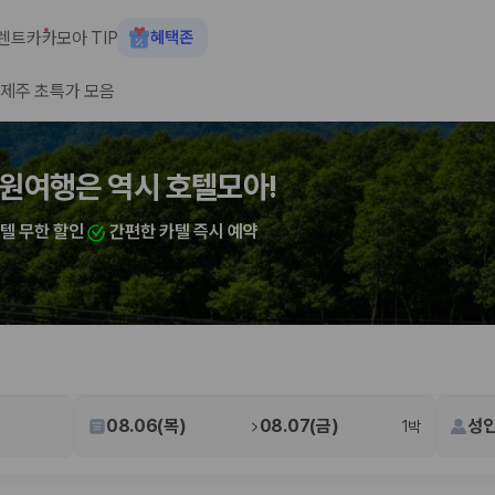
렌트카
카모아 TIP
혜택존
제주 초특가 모음
숙소+렌트카 결합 시 최대 60% 할인
원여행은 역시 호텔모아!
여행은 역시 호텔모아!
카텔 무한 할인
카텔 무한 할인
간편한 카텔 즉시 예약
간편한 카텔 즉시 예약
 장소, 취소 규정이 다릅니다. 카모아는 여러 제주 렌트카 업체의 조건을 한
08.06(목)
08.07(금)
성인
1박
을 비교합니다.