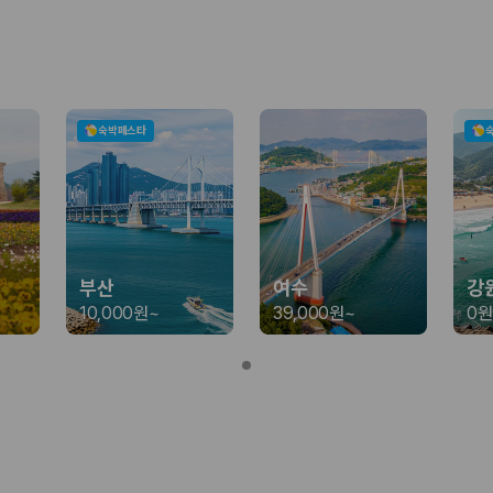
가 가장 먼저 비교하는 차종입니다.
종입니다.
량 연식을 함께 비교하는 것이 좋습니다.
숙박페스타
험 조건을 함께 확인해야 합니다.
니다
 카모아는 제주 렌트카 가격뿐 아니라 일반자차, 완전자차, 슈퍼자차 조건을
부산
여수
강
10,000원
~
39,000원
~
0원
다.
격비교 플랫폼입니다.