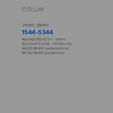
고객센터 / 전화예약
1544-5344
매일(공휴일 포함) 오전 9시 ~ 오후 6시
점심시간 오후 12시30분 ~ 1시30분 (1시간)
국내 법인·제휴 문의: feedback@tm2.kr
해외 법인·제휴 문의: global@tm2.kr