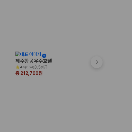
제주항공우주호텔
파크선샤인 제주
3.5성급
3.5성급
4.3
(
664
)
4.7
(
999+
)
총 212,700원
총 200,231원