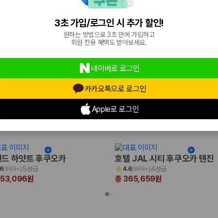
4.5성급
3성급
.4
(
999+
)
4.3
(
305
)
67,475원
총 128,160원
3초 가입/로그인 시 추가 할인!
원하는 방법으로 3초 만에 가입하고
회원 전용 혜택도 받아보세요.
네이버로 로그인
카카오톡으로 로그인
Apple로 로그인
국
드 하얏트 후쿠오카
호텔 JAL 시티 후쿠오카 텐진
5성급
4성급
.6
(
999+
)
4.6
(
999+
)
653,096원
총 365,659원