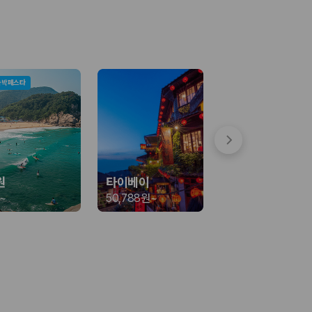
숙박페스타
 함께 확인할 수 있도록 돕습니다.
원
타이베이
~
50,788원
~