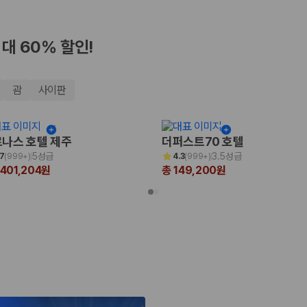
최대 60% 할인!
괌
사이판
나스 호텔 제주
더퍼스트70 호텔
5성급
3.5성급
.7
(
999+
)
4.3
(
999+
)
,401,204원
총 149,200원