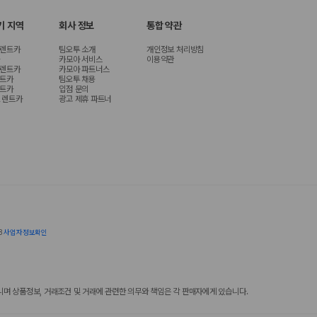
기 지역
회사 정보
통합 약관
 렌트카
팀오투 소개
개인정보 처리방침
카모아 서비스
이용약관
 렌트카
카모아 파트너스
렌트카
팀오투 채용
렌트카
입점 문의
 렌트카
광고 제휴 파트너
8
사업자정보확인
 상품정보, 거래조건 및 거래에 관련한 의무와 책임은 각 판매자에게 있습니다.