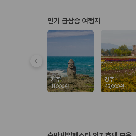
경차·소형차
혼자 또는 2인 여행에 적합하며 제주 렌트카 최저가를 찾는 사용자
준중형·중형차
인기 급상승 여행지
커플·친구 여행에서 많이 선택되며 가격과 승차감의 균형이 좋은 차
SUV
가족 여행, 짐이 많은 여행, 장거리 이동에 적합하며 보험 조건과 차
승합차·대형차
단체 여행이나 4인 이상 가족 여행에 적합하며 인원수, 짐 공간, 보
제주렌트카 보험까지 비교해야 진짜 가격비교입
동일한 차량이라도 보험 조건에 따라 실제 부담 금액이 달라질 수 있습니다.
제주
경주
일반자차:
사고 발생 시 일정 금액의 면책금이 발생할 수 있습니다.
11,000원
~
45,000원
~
완전자차:
보상 한도 내에서 면책금 부담이 줄어드는 보험 조건입니
슈퍼자차:
더 높은 보장 조건을 원하는 사용자에게 적합합니다.
2000만 고객이 선택한 렌트카 가격비교 플랫폼
카모아는 제주렌트카부터 국내·해외 렌트카까지 비교할 수 있는 렌트카 가
누적 이용 고객수
숙박세일페스타 인기호텔 모음