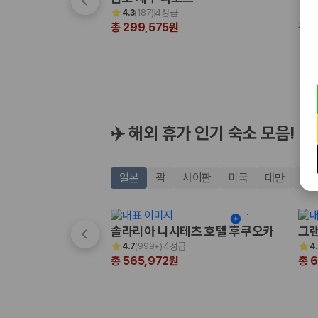
해외 렌트카 가격비교
4성급
4.3
(
187
)
4
카모아 사이트맵
총 299,575원
총 3
✈️ 해외 휴가 인기 숙소 모음!
일본
괌
사이판
미국
대만
태
솔라리아 니시테츠 호텔 후쿠오카
그랜
4성급
4.7
(
999+
)
4
총 565,972원
총 