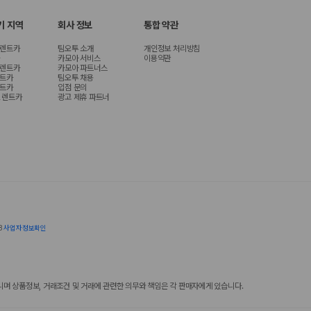
기 지역
회사 정보
통합 약관
 렌트카
팀오투 소개
개인정보 처리방침
카모아 서비스
이용약관
 렌트카
카모아 파트너스
렌트카
팀오투 채용
렌트카
입점 문의
 렌트카
광고 제휴 파트너
8
사업자정보확인
 상품정보, 거래조건 및 거래에 관련한 의무와 책임은 각 판매자에게 있습니다.