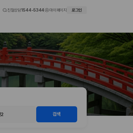
친절상담
1544-5344
마이페이지
로그인
 화면에서 비교해 사용자가 자신의 일정과 예산에 맞는 차량을 선택할 수 있도
검색
2