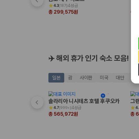
해외 렌트카 가격비교
4성급
4.3
(
187
)
4
카모아 사이트맵
총 299,575원
총 3
✈️ 해외 휴가 인기 숙소 모음!
일본
괌
사이판
미국
대만
태
솔라리아 니시테츠 호텔 후쿠오카
그랜
4성급
4.7
(
999+
)
4
총 565,972원
총 