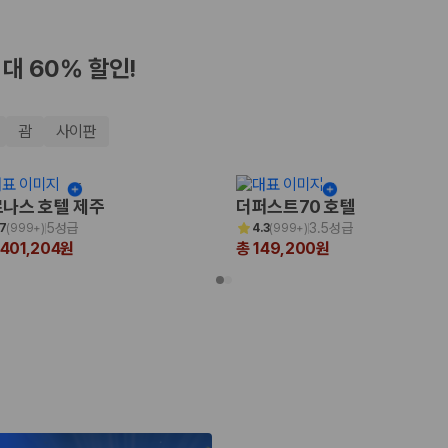
최대 60% 할인!
괌
사이판
나스 호텔 제주
더퍼스트70 호텔
5성급
3.5성급
.7
(
999+
)
4.3
(
999+
)
,401,204원
총 149,200원