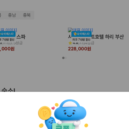
북
충남
충북
숙박페스타
숙박페스타
포레 더 스파
시타딘커넥트호텔 하리 부산
대 7만원 할인
최대 7만원 할인
3.5성급
4성급
5
(
313
)
4.8
(
33
)
0,000원
228,000원
 보험 조건, 예약 가능 차량을 한 번에 비교할 수 있습니다.
 숙소!
기
인천
경주
 클리프 호텔&네이쳐
호텔브릿지 서귀포