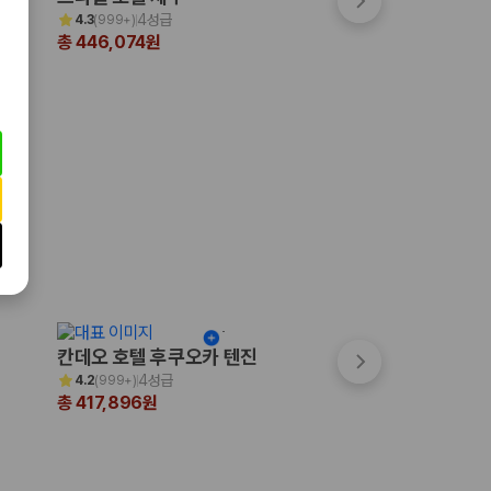
4성급
4.5성급
4.3
(
999+
)
4.4
(
999+
)
총 446,074원
총 334,720원
칸데오 호텔 후쿠오카 텐진
쓰시마 그랜드 호
4성급
3성급
4.2
(
999+
)
4.0
(
16
)
총 417,896원
총 310,039원