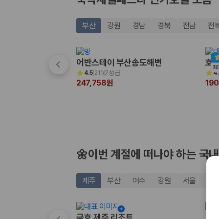
20,871,562
명
사용자 리뷰
175,206
건
부산
강원
경남
경북
전남
전
예약 가능 차량
67,123
대
전국 렌트카 지점
1,829
개
어반스테이 부산송도해변
호텔
최
2성급
4.5
(
211
)
4.
제주렌트카 가격비교 자주 묻는 질문
247,758원
19
Q. 제주렌트카 가격비교는 카모아에서 어떻게 하나요?
A. 대여일, 반납일, 인수 지역을 선택하면 제주도 렌트카 업체별 가격, 차종,
Q. 제주 렌트카 최저가는 무엇을 기준으로 비교해야 하나요?
Q. 제주공항 근처 렌트카도 비교할 수 있나요?
Q. 제주 렌트카 가격비교 시 보험도 함께 비교할 수 있나요?
Q. 가족 여행에는 어떤 제주 렌트카를 비교해야 하나요?
🌼이번 계절에 떠나야 하는 국내
제주렌트카 가격비교 주요 링크
제주
부산
여수
강원
서울
경
제주도 렌트카 실시간 최저가 가격비교
제주 렌트카 예약
국내 렌트카 가격비교
금호 제주 리조트
히든