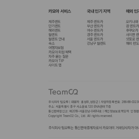
카모아 서비스
국내 인기 지역
해외 인
제주렌트
제주 렌트카
오키나와
단기렌트
부산 렌트카
괌 렌트카
해외렌트
여수 렌트카
후쿠오카
월렌트
경주 렌트카
사이판 
월렌트 안내
서울 렌트카
삿포로 
숙소
강남구 월렌트
해외 편도
여행자보험
카모아 회원 혜택
자주 묻는 질문
카모아 TIP
사이트 맵
주식회사 팀오투 | 대표자: 홍성주,성장근 | 사업자등록번호: 286-88-0023
주소: 서울특별시 중구 서소문로 120 ENA센터 11층
통신판매업신고: 제2019-서울강남-04914호 | 개인정보보호책임자: 인정환
Copyright TeamO2 Co., Ltd. All rights reserved.
주식회사 팀오투는 통신판매중개자로서 카모아의 거래당사자가 아니며