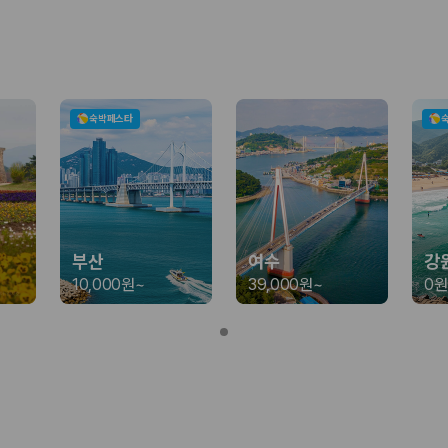
가 가장 먼저 비교하는 차종입니다.
종입니다.
량 연식을 함께 비교하는 것이 좋습니다.
숙박페스타
험 조건을 함께 확인해야 합니다.
니다
 카모아는 제주 렌트카 가격뿐 아니라 일반자차, 완전자차, 슈퍼자차 조건을
부산
여수
강
10,000원
~
39,000원
~
0원
다.
격비교 플랫폼입니다.