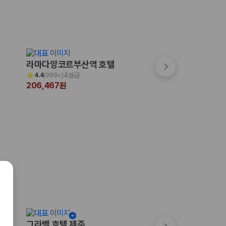
숙박페스타
라마다앙코르부산역 호텔
그랩디 오션 송도
최대 7만원 할인
4성급
4성급
4.4
(
999+
)
4.5
(
266
)
206,467원
345,000원
그라벨 호텔 제주
메종 글래드 제주