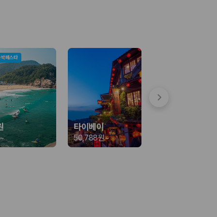
숙박페스타
 함께 확인할 수 있도록 돕습니다.
원
타이베이
~
50,788원
~