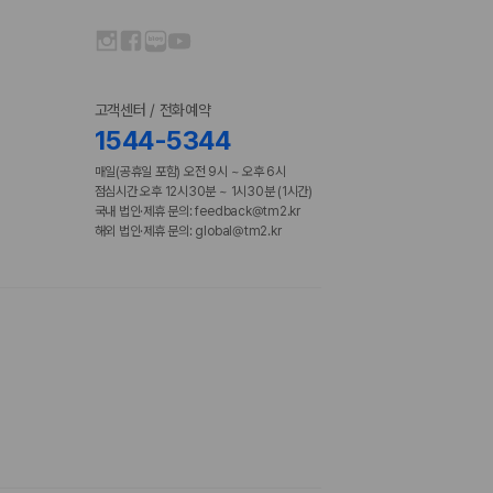
고객센터 / 전화예약
1544-5344
매일(공휴일 포함) 오전 9시 ~ 오후 6시
점심시간 오후 12시30분 ~ 1시30분 (1시간)
국내 법인·제휴 문의: feedback@tm2.kr
해외 법인·제휴 문의: global@tm2.kr