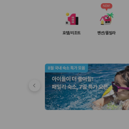
차종별 최저가 비교:
경차, 소형, 준중형, 중형, SUV, 승합차 등 
보험 조건 비교:
일반자차, 완전자차, 슈퍼자차의 면책금과 보상 한
NEW!
제주공항 인수 조건 비교:
셔틀 이동, 인수 위치, 반납 편의성을 함께
실시간 예약:
비교 후 원하는 차량을 바로 예약할 수 있습니다.
제주렌트카 실시간 가격비교 바로가기
호텔/리조트
펜션/풀빌라
제주 렌트카를 찾을 때 꼭 비교해야 하는 기준
1. 단순 최저가가 아니라 실제 결제 조건을 비교하세요
제주렌트카 최저가는 차량 기본요금만으로 판단하기 어렵습니다. 보험 포함 여
2. 보험 조건은 가격만큼 중요합니다
완전자차와 슈퍼자차는 업체별 보장 범위가 다를 수 있습니다. 카모아에서는
3. 제주공항 접근성과 셔틀 조건을 함께 확인하세요
제주 렌트카는 차량 인수 위치와 셔틀 편의성에 따라 실제 이용 만족도가 
제주도 렌트카 차종별 가격비교