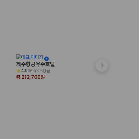
제주항공우주호텔
파크선샤인 제주
3.5성급
3.5성급
4.3
(
664
)
4.7
(
999+
)
총 212,700원
총 200,231원