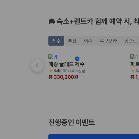
🚘 숙소+렌트카 함께 예약 시, 
제주
부산
여수
후쿠오카
삿포로
메종 글래드 제주
파르
4.5성급
4.4
(
999+
)
4
총 330,200원
총 1
진행중인 이벤트