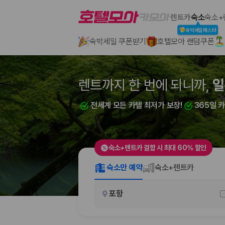
호텔모아
렌트카
숙소
숙소+
숙박세일페스타
숙박세일 쿠폰받기
호텔모아 랜덤쿠폰
2000만 이용고객이 선택한 제주 렌트카 가격비교 플랫폼
렌트까지 한 번에 되니까,
렌트까지 한 번에 되니까,
일
부
전세계 모든 카텔 최저가 보장!
전세계 모든 카텔 최저가 보장!
365일 
365일 
숙소+렌트카 결합 시 최대 60% 할인
제주렌트카 가격비교는 카모아에서 한 번에
숙소만 예약
숙소+렌트카
제주도 렌트카는 업체마다 차량 가격, 보험 조건, 면책금, 보상 한도, 인수
포항
록 돕습니다.
업체별 가격비교:
제주 렌트카 업체별 실시간 예약 가능 차량과 요금