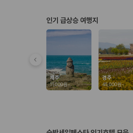
경차·소형차
혼자 또는 2인 여행에 적합하며 제주 렌트카 최저가를 찾는 사용자
준중형·중형차
인기 급상승 여행지
커플·친구 여행에서 많이 선택되며 가격과 승차감의 균형이 좋은 차
SUV
가족 여행, 짐이 많은 여행, 장거리 이동에 적합하며 보험 조건과 차
승합차·대형차
단체 여행이나 4인 이상 가족 여행에 적합하며 인원수, 짐 공간, 보
제주렌트카 보험까지 비교해야 진짜 가격비교입
동일한 차량이라도 보험 조건에 따라 실제 부담 금액이 달라질 수 있습니다.
제주
경주
일반자차:
사고 발생 시 일정 금액의 면책금이 발생할 수 있습니다.
11,000원
~
45,000원
~
완전자차:
보상 한도 내에서 면책금 부담이 줄어드는 보험 조건입니
슈퍼자차:
더 높은 보장 조건을 원하는 사용자에게 적합합니다.
2000만 고객이 선택한 렌트카 가격비교 플랫폼
카모아는 제주렌트카부터 국내·해외 렌트카까지 비교할 수 있는 렌트카 가
누적 이용 고객수
숙박세일페스타 인기호텔 모음