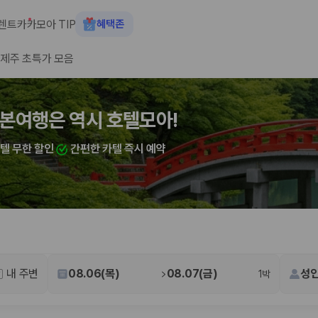
렌트카
카모아 TIP
혜택존
제주 초특가 모음
숙소+렌트카 결합 시 최대 60% 할인
본여행은 역시 호텔모아!
산여행은 역시 호텔모아!
카텔 무한 할인
카텔 무한 할인
간편한 카텔 즉시 예약
간편한 카텔 즉시 예약
 장소, 취소 규정이 다릅니다. 카모아는 여러 제주 렌트카 업체의 조건을 한
내 주변
08.06(목)
08.07(금)
성인
1박
을 비교합니다.