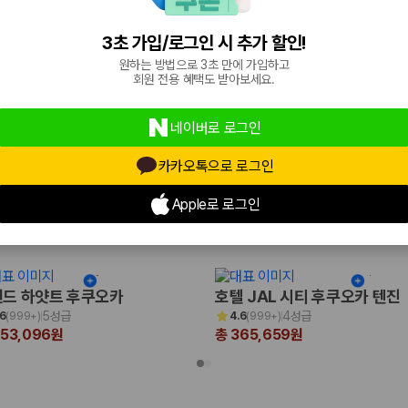
4.5성급
3성급
.4
(
999+
)
4.3
(
305
)
67,475원
총 127,641원
3초 가입/로그인 시 추가 할인!
원하는 방법으로 3초 만에 가입하고
회원 전용 혜택도 받아보세요.
네이버로 로그인
카카오톡으로 로그인
Apple로 로그인
국
드 하얏트 후쿠오카
호텔 JAL 시티 후쿠오카 텐진
5성급
4성급
.6
(
999+
)
4.6
(
999+
)
653,096원
총 365,659원