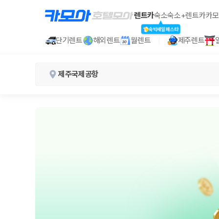
렌트카
숙소
숙소+렌트카
카모
숙박세일페스타
단기렌트
해외렌트
월렌트
제주렌트
제주국제공항
제주 렌트카 할인 및 혜택 | 신규가입