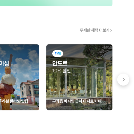
무제한 혜택 더보기
카페
전시
아섬
안도르
박
10% 할인
입장
루리본 젤라또 맛집
구좌읍 비자림 근처 디저트 카페
실감