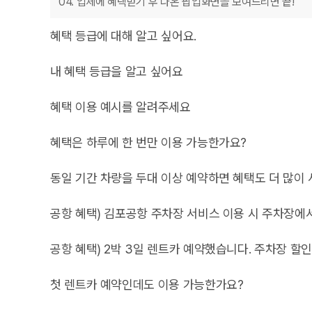
04. 업체에 혜택받기 후 나온 팝업화면을 보여드리면 끝!
혜택 등급에 대해 알고 싶어요.
▶ 라운지 등급 기준 (렌트카 대여 횟수에 따라 결정됩니다.)
내 혜택 등급을 알고 싶어요
최초 가입한 고객은 ‘일반 회원’
카모아 로그인 후 ‘마이페이지’에서 내 닉네임 앞 배지를 확
혜택 이용 예시를 알려주세요
1회 대여한 고객은 ‘샤이블루’
3회 대여한 고객은 ‘블루’
배지가 없으면 → 일반회원
어떤 등급이든
혜택은 하루에 한 번만 이용 가능한가요?
7회 대여한 고객은 ‘로열블루’
S → 샤이 블루
B → 블루
✅ 김포공항 주차장 할인 혜택 이용
아니요! 모든 혜택은 별개로 등급별 이용횟수 차감 없이 무제
동일 기간 차량을 두대 이상 예약하면 혜택도 더 많이 
R → 로열 블루
✅ 제주 애월카페 맛집 할인
다만, 같은 업체 한 곳에서 하루에 2회 이상 혜택 사용은 불가
✅ U-SIM 등 여행서비스
혜택은 계정 당 제공해드리고 있어, 동일기간 차량을 두대 이
매월 1일 승급 여부(누적 집계)가 결정
되며, 한번 달성된 등
공항 혜택) 김포공항 주차장 서비스 이용 시 주차장에
등 모든 혜택 일일 횟수 차감 없이 이용 가능
셔틀 운행 간격은 약 8~10분 정도이며, 공항까지 이동 시간
공항 혜택) 2박 3일 렌트카 예약했습니다. 주차장 할
네, 맞습니다. 3일 예약 시 3일 비용에 대한 금액 할인이 들
첫 렌트카 예약인데도 이용 가능한가요?