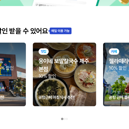
할인 받을 수 있어요
맛집
카페
드
웅이네 보말칼국수 제주
젤라떼리
0% 할인
10% 할인
본점
10% 할인
천!
공항근처 아침식사 추천!
공항 근처 블