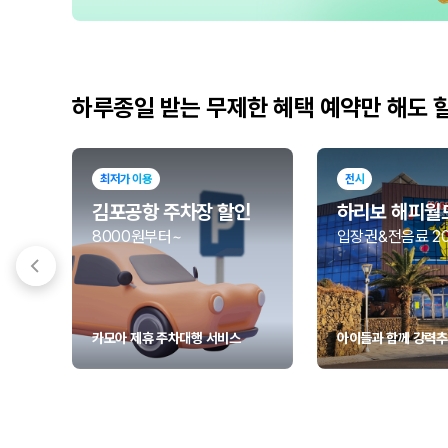
하루종일 받는 무제한 혜택 예약만 해도 
최저가 이용
전시
김포공항 주차장 할인
하리보 해피월
8000원부터~
입장권&전음료 2
카모아 제휴 주차대행 서비스
아이들과 함께 강력추