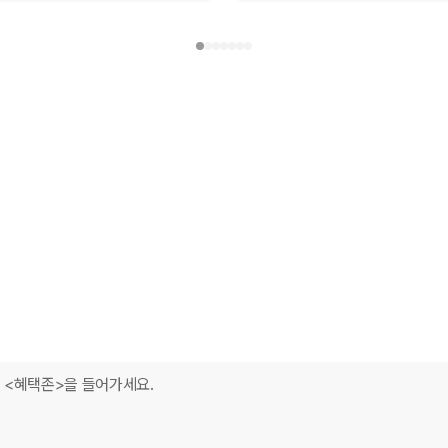
 깜짝 선물까지,
운지입니다.
내역 <혜택존>을 들어가세요.