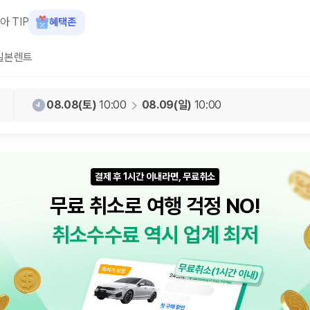
아 TIP
혜택존
일본렌트
08.08(토)
10:00
08.09(일)
10:00
회원 40만원 상당 쿠폰팩 제공 카모아
결제 후 1시간 이내라면, 무료취소
무료 취소로 여행 걱정 NO!
취소수수료 역시 업계 최저