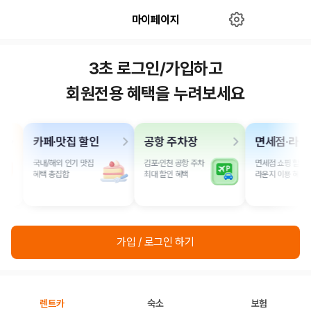
마이페이지
제주박사 - 마이페이지ㅣ국내도 해외
도 렌트카는 제주박사
3초 로그인/가입하고
2000만 이용고객이 선택한 제주 렌트카 가격비교 플랫폼
회원전용 혜택을 누려보세요
카페·맛집 할인
공항 주차장
면세점·라운
국내/해외 인기 맛집
김포·인천 공항 주차
면세점 쇼핑 할인
혜택 총집합
최대 할인 혜택
라운지 이용 혜택
가입 / 로그인 하기
제주렌트카 가격비교는 카모아에서 한 번에
제주도 렌트카는 업체마다 차량 가격, 보험 조건, 면책금, 보상 한도, 인수
장소, 취소 규정이 다릅니다. 카모아는 여러 제주 렌트카 업체의 조건을 한
렌트카
숙소
보험