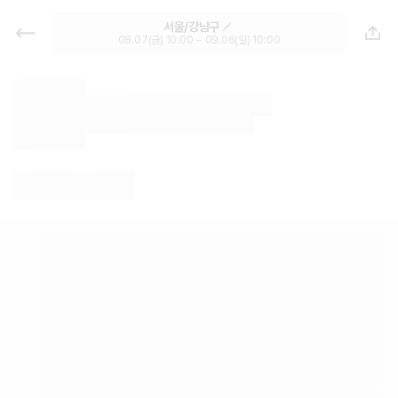
월렌트 팰리세이드 1세대 7인승ㅣ서
서울/강남구
울/강남구 렌트카 추천 | 최저가 한눈
08.07(금) 10:00 ~ 09.06(일) 10:00
에 비교 렌터카 카모아