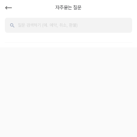
카
카
자주묻는 질문
모
모
아
아
자
주
묻
는
질
문