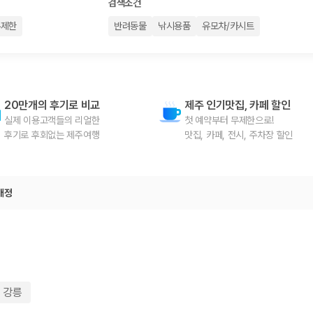
여행 인원에 맞는 차종별 가격을 비교합니다.
검색조건
도를 비교합니다.
무제한
반려동물
낚시용품
유모차/카시트
 확인합니다.
20만개의 후기로 비교
제주 인기맛집, 카페 할인
실제 이용고객들의 리얼한

첫 예약부터 무제한으로!

후기로 후회없는 제주여행
맛집, 카페, 전시, 주차장 할인
부, 면책금, 보상 한도, 옵션 비용, 취소 수수료를 함께 확인해야 실제로
개정
 제주 렌트카 가격과 함께 보험 조건을 비교해 여행 스타일에 맞는 보장 수
달라집니다. 공항에서 렌트카 사무실까지의 이동 조건을 가격과 함께 비교하
강릉