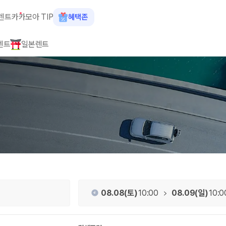
 렌트카
렌트카
카모아 TIP
혜택존
렌트
일본렌트
 장소, 취소 규정이 다릅니다. 카모아는 여러 제주 렌트카 업체의 조건을 한
08.08(토)
10:00
08.09(일)
10:0
을 비교합니다.