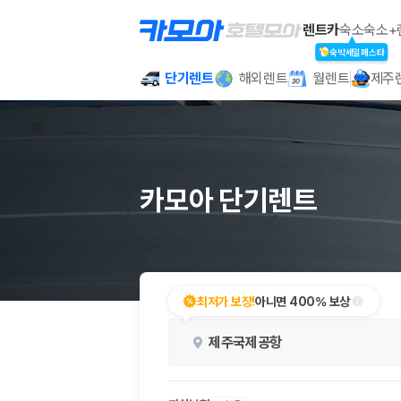
카모아 - 단기 렌트카ㅣ월렌트ㅣ해외
렌트카
숙소
숙소+
숙박세일페스타
단기렌트
해외렌트
월렌트
제주
2000만 이용고객이 선택한 제주 렌트카 가격비교 플랫폼
카모아 단기렌트
제주렌트카 가격비교는 카모아에서 한 번에
최저가 보장!
아니면 400% 보상
제주도 렌트카는 업체마다 차량 가격, 보험 조건, 면책금, 보상 한도, 인수
제주국제공항
록 돕습니다.
업체별 가격비교:
제주 렌트카 업체별 실시간 예약 가능 차량과 요금