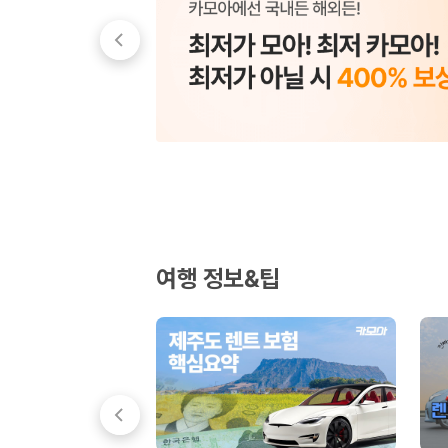
20,871,562
명
사용자 리뷰
175,206
건
예약 가능 차량
67,123
대
전국 렌트카 지점
1,829
개
제주렌트카 가격비교 자주 묻는 질문
Q. 제주렌트카 가격비교는 카모아에서 어떻게 하나요?
A. 대여일, 반납일, 인수 지역을 선택하면 제주도 렌트카 업체별 가격, 차종,
Q. 제주 렌트카 최저가는 무엇을 기준으로 비교해야 하나요?
Q. 제주공항 근처 렌트카도 비교할 수 있나요?
여행 정보&팁
Q. 제주 렌트카 가격비교 시 보험도 함께 비교할 수 있나요?
Q. 가족 여행에는 어떤 제주 렌트카를 비교해야 하나요?
제주렌트카 가격비교 주요 링크
제주도 렌트카 실시간 최저가 가격비교
제주 렌트카 예약
국내 렌트카 가격비교