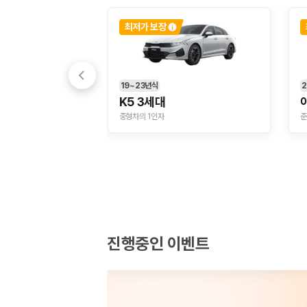
경차·소형차
최저가 보장
혼자 또는 2인 여행에 적합하며 제주 렌트카 최저가를 찾는 사용자
준중형·중형차
커플·친구 여행에서 많이 선택되며 가격과 승차감의 균형이 좋은 차
SUV
가족 여행, 짐이 많은 여행, 장거리 이동에 적합하며 보험 조건과 차
19~23년식
2
승합차·대형차
K5 3세대
단체 여행이나 4인 이상 가족 여행에 적합하며 인원수, 짐 공간, 보
중형차의 1인자
준
제주렌트카 보험까지 비교해야 진짜 가격비교입
동일한 차량이라도 보험 조건에 따라 실제 부담 금액이 달라질 수 있습니다.
일반자차:
사고 발생 시 일정 금액의 면책금이 발생할 수 있습니다.
완전자차:
보상 한도 내에서 면책금 부담이 줄어드는 보험 조건입니
슈퍼자차:
더 높은 보장 조건을 원하는 사용자에게 적합합니다.
진행중인 이벤트
2000만 고객이 선택한 렌트카 가격비교 플랫폼
카모아는 제주렌트카부터 국내·해외 렌트카까지 비교할 수 있는 렌트카 가
누적 이용 고객수