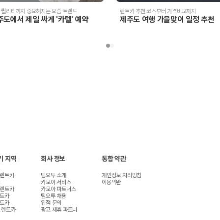
 퀄리티까지 중요해지는 요즘 트렌드
렌트카 추천 코스부터 가격비교까지
주도에서 제일 싸게 '카텔' 예약
제주도 여행 가을맞이 일정 추천
기 지역
회사 정보
통합 약관
 렌트카
팀오투 소개
개인정보 처리방침
카모아 서비스
이용약관
 렌트카
카모아 파트너스
렌트카
팀오투 채용
렌트카
입점 문의
 렌트카
광고 제휴 파트너