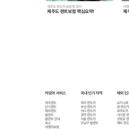
해외 렌트카 가격비교
카모아 사이트맵
제주도 렌트카 보험 총 정리
여행
제주도 렌트보험 핵심요약!
제
카모아 서비스
국내 인기 지역
해외 인
제주렌트
제주 렌트카
오키나와
단기렌트
부산 렌트카
괌 렌트카
해외렌트
여수 렌트카
후쿠오카
월렌트
경주 렌트카
사이판 
월렌트 안내
서울 렌트카
삿포로 
숙소
강남구 월렌트
해외 편도
여행자보험