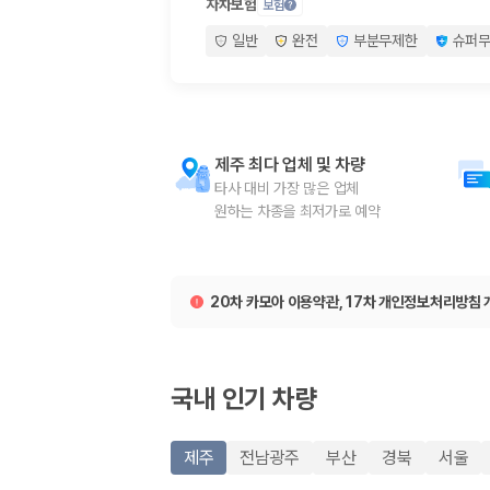
차종별 최저가 비교:
경차, 소형, 준중형, 중형, SUV, 승합차 등 
자차보험
보험
보험 조건 비교:
일반자차, 완전자차, 슈퍼자차의 면책금과 보상 한
일반
완전
부분무제한
슈퍼
제주공항 인수 조건 비교:
셔틀 이동, 인수 위치, 반납 편의성을 함께
실시간 예약:
비교 후 원하는 차량을 바로 예약할 수 있습니다.
제주렌트카 실시간 가격비교 바로가기
제주 렌트카를 찾을 때 꼭 비교해야 하는 기준
제주 최다 업체 및 차량
타사 대비 가장 많은 업체

1. 단순 최저가가 아니라 실제 결제 조건을 비교하세요
원하는 차종을 최저가로 예약
제주렌트카 최저가는 차량 기본요금만으로 판단하기 어렵습니다. 보험 포함 여
2. 보험 조건은 가격만큼 중요합니다
20차 카모아 이용약관, 17차 개인정보처리방침 
완전자차와 슈퍼자차는 업체별 보장 범위가 다를 수 있습니다. 카모아에서는
3. 제주공항 접근성과 셔틀 조건을 함께 확인하세요
국내 인기 차량
제주 렌트카는 차량 인수 위치와 셔틀 편의성에 따라 실제 이용 만족도가 
제주
전남광주
부산
경북
서울
제주도 렌트카 차종별 가격비교