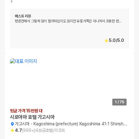
베스트 리뷰
텐몬칸에서 그렇게 많이 떨어져있지도 않지만 유흥가쪽은 아니어서 조용한 편
…
5.0
/
5.0
1
/
75
평균 가격 15만원 대
시로야마 호텔 가고시마
가고시마
-
Kagoshima (prefecture) Kagoshima 41-1 Shinshoin-cho
4.7
(
999+
)
4
성급
호텔/리조트