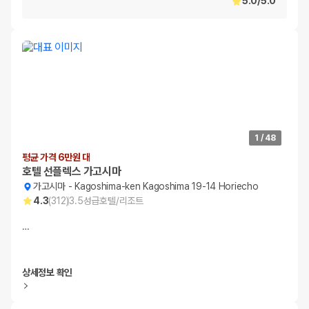
5.0
/
5.0
1
/
48
평균 가격 6만원 대
호텔 선플렉스 가고시마
가고시마
-
Kagoshima-ken Kagoshima 19-14 Horiecho
4.3
(
312
)
3.5
성급
호텔/리조트
…
상세정보 확인