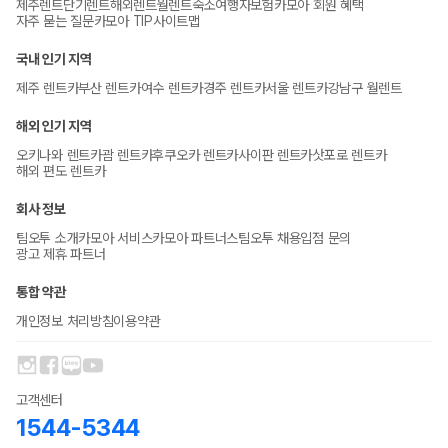
제주렌트
단기렌트
해외렌트
월렌트
숙소
여행자보험
카모아 회원 혜택
자주 묻는 질문
카모아 TIP
사이트맵
국내 인기 지역
제주 렌트카
부산 렌트카
여수 렌트카
경주 렌트카
서울 렌트카
강남구 월렌트
해외 인기 지역
오키나와 렌트카
괌 렌트카
후쿠오카 렌트카
사이판 렌트카
삿포로 렌트카
해외 편도 렌트카
회사 정보
팀오투 소개
카모아 서비스
카모아 파트너스
팀오투 채용
입점 문의
광고 제휴 파트너
통합 약관
개인정보 처리방침
이용약관
고객센터
1544-5344