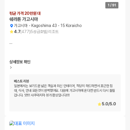
1
/
91
평균 가격 20만원 대
쉐라톤 가고시마
가고시마
-
Kagoshima 43 - 15 Koraicho
4.7
(
477
)
5
성급
호텔/리조트
…
상세정보 확인
베스트 리뷰
일본에서는 보기드문 넓은 객실과 최신 인테리어, 적당히 하드하면서 포근한 침
대, 식사, 안내 모든것이 완벽했어요. 다음에 가고시마에 온다면 반드시 다시 들릴
겁니다. 앗!!!! 사쿠라지마 뷰가 환상입니다!!!!
5.0
/
5.0