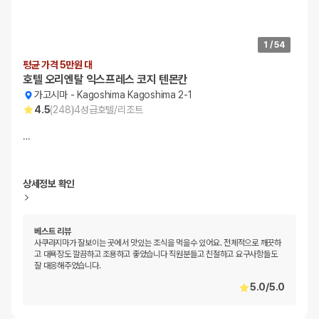
1
/
54
평균 가격 5만원 대
호텔 오리엔탈 익스프레스 코지 텐몬칸
가고시마
-
Kagoshima Kagoshima 2-1
4.5
(
248
)
4
성급
호텔/리조트
…
상세정보 확인
베스트 리뷰
사쿠라지마가 잘보이는 곳에서 맛있는 조식을 먹을수 있어요. 전체적으로 깨끗하
고 대욕장도 깔끔하고 조용하고 좋았습니다 직원분들고 친절하고 요구사항들도
잘 대응해주었습니다.
5.0
/
5.0