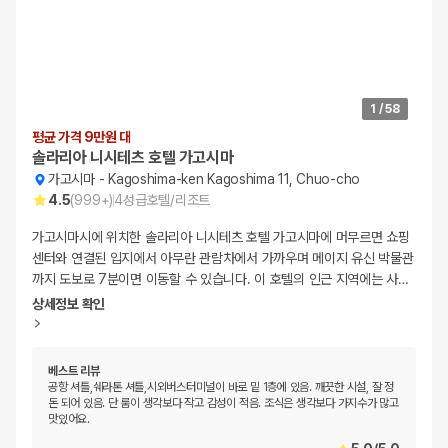
1
/
58
평균 가격 9만원 대
솔라리아 니시테츠 호텔 가고시마
가고시마
-
Kagoshima-ken Kagoshima 11, Chuo-cho
4.5
(
999+
)
4
성급
호텔/리조트
가고시마시에 위치한 솔라리아 니시테츠 호텔 가고시마에 머무르면 쇼핑
센터와 연결된 입지에서 아무란 관람차에서 가까우며 메이지 유신 박물관
까지 도보로 7분이면 이동할 수 있습니다. 이 호텔의 인근 지역에는 사
…
상세정보 확인
베스트 리뷰
공항 셔틀,쉐라톤 셔틀,시외버스터미널이 바로 밑 1층에 있음. 깨끗한 시설, 잘 정
돈 되어 있음. 단 룸이 생각보다 작고 감성이 적음. 조식은 생각보다 가지수가 많고
맛있어요.