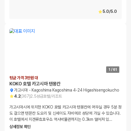
5.0
/
5.0
1
/
61
평균 가격 3만원 대
KOKO 호텔 카고시마 텐몽칸
가고시마
-
Kagoshima Kagoshima 4-24 Higashisengokucho
4.2
(
367
)
2.5
성급
호텔/리조트
가고시마시에 위치한 KOKO 호텔 카고시마 텐몽칸에 머무실 경우 5분 정
도 걸으면 텐몬칸 도오리 및 신세이도 자비에르 성당에 가실 수 있습니다.
이 호텔에서 지겐류효호우쇼 역사박물관까지는 0.3km 떨어져 있
…
상세정보 확인