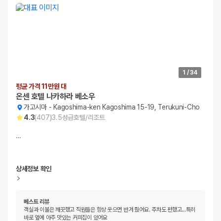
1
/
34
평균 가격 11만원 대
온센 호텔 나카하라 베소우
가고시마
-
Kagoshima-ken Kagoshima 15-19, Terukuni-Cho
4.3
(
407
)
3.5
성급
호텔/리조트
…
상세정보 확인
베스트 리뷰
객실과 이불은 깨끗했고 직원들은 항상 웃으면 반겨 줬어요. 주차도 편했고...특히
바로 옆에 아주 맛있는 커피집이 있어요