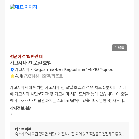
1
/
58
평균 가격 15만원 대
가고시마 선 로열 호텔
가고시마
-
Kagoshima-ken Kagoshima 1-8-10 Yojirou
4.4
(
792
)
4
성급
호텔/리조트
가고시마시에 위치한 가고시마 선 로열 호텔의 경우 차로 5분 이내 거리
에 가고시마 시민문화관 및 가고시마 시립 도서관 등이 있습니다. 이 호텔
에서 나가시마 박물관까지는 4.6km 떨어져 있습니다. 온천 및 사우나
…
상세정보 확인
베스트 리뷰
숙소가 오래 되긴 했지만 께끗하게 괸리가 잘 되어 있고 직원들도 친절하고 좋았
…