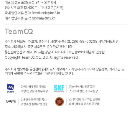
매일(공휴일 포함) 오전 9시 ~ 오후 6시
점심시간 오후 12시30분 ~ 1시30분 (1시간)
국내 법인·제휴 문의: feedback@tm2.kr
해외 법인·제휴 문의: global@tm2.kr
주식회사 팀오투 | 대표자: 홍성주 | 사업자등록번호: 286-88-00238
사업자정보확인
주소: 서울특별시 중구 서소문로 120 ENA센터 11층
통신판매업신고: 제2019-서울강남-04914호 | 개인정보보호책임자: 인정환
Copyright TeamO2 Co., Ltd. All rights reserved.
주식회사 팀오투는 통신판매중개자로서 카모아의 거래당사자가 아니며 상품정보, 거래조건 및
거래에 관련한 의무와 책임은 각 판매자에게 있습니다.