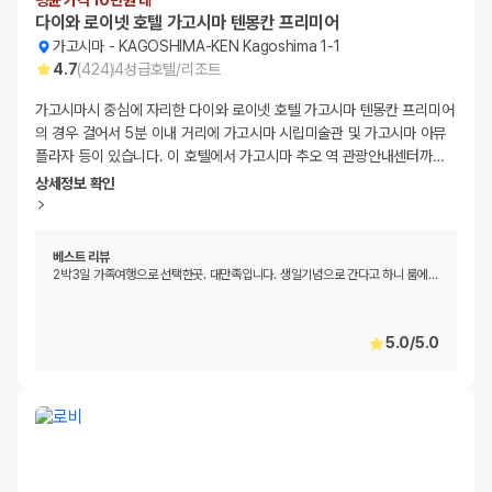
평균 가격 10만원 대
다이와 로이넷 호텔 가고시마 텐몽칸 프리미어
가고시마
-
KAGOSHIMA-KEN Kagoshima 1-1
4.7
(
424
)
4
성급
호텔/리조트
가고시마시 중심에 자리한 다이와 로이넷 호텔 가고시마 텐몽칸 프리미어
의 경우 걸어서 5분 이내 거리에 가고시마 시립미술관 및 가고시마 아뮤
플라자 등이 있습니다. 이 호텔에서 가고시마 추오 역 관광안내센터까
…
상세정보 확인
베스트 리뷰
2박3일 가족여행으로 선택한곳. 대만족입니다. 생일기념으로 간다고 하니 룸에
…
5.0
/
5.0