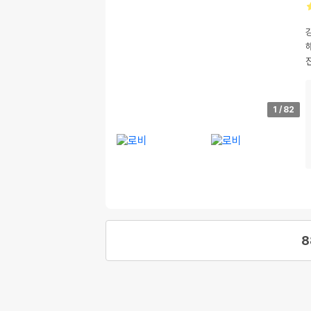
1
/
82
8