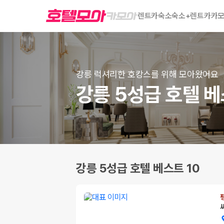
렌트카
숙소
숙소+렌트카
카모
강릉 럭셔리한 호캉스를 위해 모아왔어요
강릉 5성급 호텔 베
강릉 5성급 호텔 베스트 10