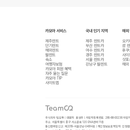
카모아 서비스
국내 인기 지역
해외
제주렌트
제주 렌트카
오키
단기렌트
부산 렌트카
괌 
해외렌트
여수 렌트카
후쿠
월렌트
경주 렌트카
사이
숙소
서울 렌트카
삿포
여행자보험
강남구 월렌트
해외
카모아 회원 혜택
자주 묻는 질문
카모아 TIP
사이트맵
주식회사 팀오투 | 대표자: 홍성주 | 사업자등록번호: 286-88-00238
사업
주소: 서울특별시 중구 서소문로 120 ENA센터 11층
통신판매업신고: 제2019-서울강남-04914호 | 개인정보보호책임자: 인정환