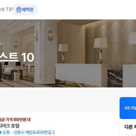
아 TIP
혜택존
스트 10
3초 가입
평균 가격 88만원 대
씨마크 호텔
다른 
강릉
-
강릉시 해안로406번길 2