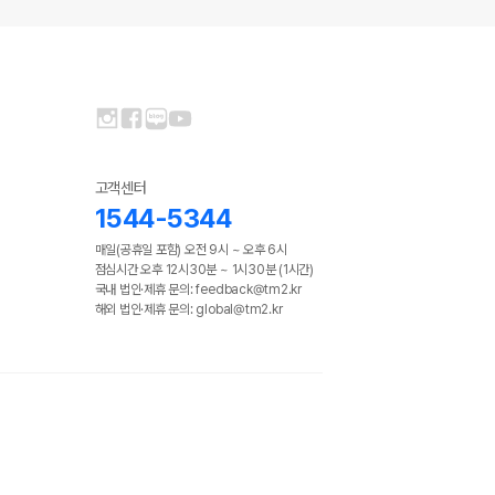
고객센터
1544-5344
매일(공휴일 포함) 오전 9시 ~ 오후 6시
점심시간 오후 12시30분 ~ 1시30분 (1시간)
국내 법인·제휴 문의: feedback@tm2.kr
해외 법인·제휴 문의: global@tm2.kr