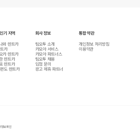
 인기 지역
회사 정보
통합 약관
나와 렌트카
팀오투 소개
개인정보 처리방침
렌트카
카모아 서비스
이용약관
오카 렌트카
카모아 파트너스
판 렌트카
팀오투 채용
로 렌트카
입점 문의
 편도 렌트카
광고 제휴 파트너
자정보확인