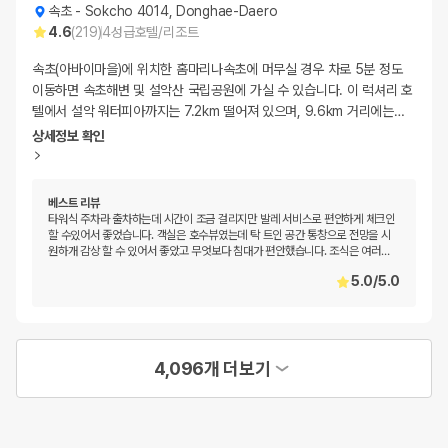
속초
-
Sokcho 4014, Donghae-Daero
4.6
(
219
)
4
성급
호텔/리조트
속초(아바이마을)에 위치한 홈마리나속초에 머무실 경우 차로 5분 정도
이동하면 속초해변 및 설악산 국립공원에 가실 수 있습니다. 이 럭셔리 호
텔에서 설악 워터피아까지는 7.2km 떨어져 있으며, 9.6km 거리에는
…
상세정보 확인
베스트 리뷰
타워식 주차라 출차하는데 시간이 조금 걸리지만 발레 서비스로 편안하게 체크인
할 수있어서 좋었습니다. 객실은 호수뷰였는데 탁 트인 공간 통창으로 전망을 시
원하개 감상 할 수 있어서 좋았고 무엇보다 침대가 편안했습니다. 조식은 여러
…
5.0
/
5.0
4,096개 더보기