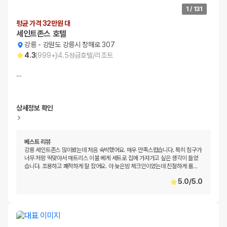
1
/
131
평균 가격 32만원 대
세인트존스 호텔
강릉
-
강원도 강릉시 창해로 307
4.3
(
999+
)
4.5
성급
호텔/리조트
…
상세정보 확인
베스트 리뷰
강릉 세인트존스 많이봤는데 처음 숙박했어요. 매우 만족스럽습니다. 특히 침구가
너무 저랑 딱맞아서 매트리스 이불 베게 세트로 집에 가져가고 싶은 생각이 들었
습니다. 조용하고 쾌적하게 잘 잤어요. 아 늦은밤 체크인이었는데 친절하게 룸
…
5.0
/
5.0