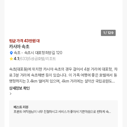
1
/
129
평균 가격 43만원 대
카시아 속초
속초
-
속초시 대포항희망길 120
4.1
(
633
)
5
성급
호텔/리조트
속초(대포동)에 위치한 카시아 속초의 경우 걸어서 4분 거리에 대포항, 차
로 3분 거리에 속초해변 등이 있습니다. 이 가족 여행에 좋은 호텔에서 동
명항까지는 3.4km 떨어져 있으며, 4km 거리에는 설악산 국립공원도
…
상세정보 확인
베스트 리뷰
프론트 여직원님이 너무 친절하시고 서비스가 좋아서 기쁜마음으로 편하게 숙
…