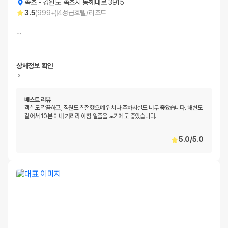
속초
-
강원도 속초시 동해대로 3915
3.5
(
999+
)
4
성급
호텔/리조트
…
상세정보 확인
베스트 리뷰
객실도 깔끔하고, 직원도 친절했으몌 위치나 주차시설도 너무 좋았습니다. 해변도
걸어서 10분 이내 거리라 아침 일출을 보기에도 좋았습니다.
5.0
/
5.0