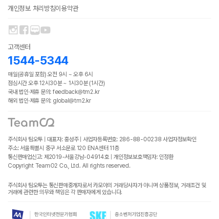
개인정보 처리방침
이용약관
고객센터
1544-5344
매일(공휴일 포함) 오전 9시 ~ 오후 6시
점심시간 오후 12시30분 ~ 1시30분 (1시간)
국내 법인·제휴 문의: feedback@tm2.kr
해외 법인·제휴 문의: global@tm2.kr
주식회사 팀오투 | 대표자: 홍성주 | 사업자등록번호: 286-88-00238
사업자정보확인
주소: 서울특별시 중구 서소문로 120 ENA센터 11층
통신판매업신고: 제2019-서울강남-04914호 | 개인정보보호책임자: 인정환
Copyright TeamO2 Co., Ltd. All rights reserved.
주식회사 팀오투는 통신판매중개자로서 카모아의 거래당사자가 아니며 상품정보, 거래조건 및
거래에 관련한 의무와 책임은 각 판매자에게 있습니다.