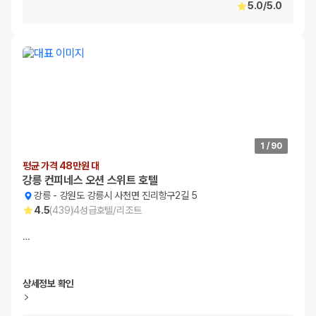
5.0
/
5.0
1
/
90
평균 가격 48만원 대
강릉 컨피네스 오션 스위트 호텔
강릉
-
강원도 강릉시 사천면 진리항구2길 5
4.5
(
439
)
4
성급
호텔/리조트
…
상세정보 확인