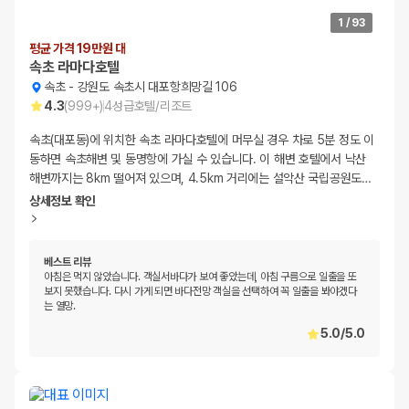
1
/
93
평균 가격 19만원 대
속초 라마다호텔
속초
-
강원도 속초시 대포항희망길 106
4.3
(
999+
)
4
성급
호텔/리조트
속초(대포동)에 위치한 속초 라마다호텔에 머무실 경우 차로 5분 정도 이
동하면 속초해변 및 동명항에 가실 수 있습니다. 이 해변 호텔에서 낙산
해변까지는 8km 떨어져 있으며, 4.5km 거리에는 설악산 국립공원도
…
상세정보 확인
베스트 리뷰
아침은 먹지 않았습니다. 객실서바다가 보여 좋았는데, 아침 구름으로 일출을 또
보지 못했습니다. 다시 가게 되면 바다전망 객실을 선택하여 꼭 일출을 봐야겠다
는 열망.
5.0
/
5.0