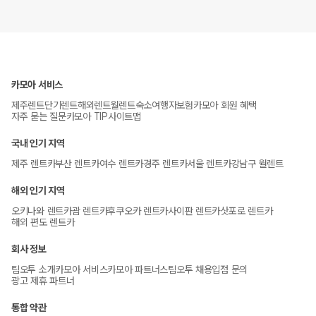
카모아 서비스
제주렌트
단기렌트
해외렌트
월렌트
숙소
여행자보험
카모아 회원 혜택
자주 묻는 질문
카모아 TIP
사이트맵
국내 인기 지역
제주 렌트카
부산 렌트카
여수 렌트카
경주 렌트카
서울 렌트카
강남구 월렌트
해외 인기 지역
오키나와 렌트카
괌 렌트카
후쿠오카 렌트카
사이판 렌트카
삿포로 렌트카
해외 편도 렌트카
회사 정보
팀오투 소개
카모아 서비스
카모아 파트너스
팀오투 채용
입점 문의
광고 제휴 파트너
통합 약관