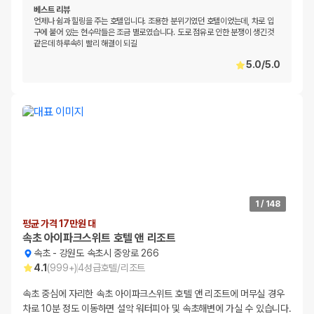
베스트 리뷰
언제나 쉼과 힐링을 주는 호텔입니다. 조용한 분위기였던 호텔이었는데, 차로 입
구에 붙어 있는 현수막들은 조금 별로였습니다. 도로 점유로 인한 분쟁이 생긴것
같은데 하루속히 빨리 해결이 되길
5.0
/
5.0
1
/
148
평균 가격 17만원 대
속초 아이파크스위트 호텔 앤 리조트
속초
-
강원도 속초시 중앙로 266
4.1
(
999+
)
4
성급
호텔/리조트
속초 중심에 자리한 속초 아이파크스위트 호텔 앤 리조트에 머무실 경우
차로 10분 정도 이동하면 설악 워터피아 및 속초해변에 가실 수 있습니다.