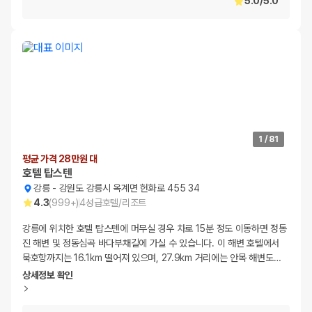
5.0
/
5.0
1
/
81
평균 가격 28만원 대
호텔 탑스텐
강릉
-
강원도 강릉시 옥계면 헌화로 455 34
4.3
(
999+
)
4
성급
호텔/리조트
강릉에 위치한 호텔 탑스텐에 머무실 경우 차로 15분 정도 이동하면 정동
진 해변 및 정동심곡 바다부채길에 가실 수 있습니다. 이 해변 호텔에서
묵호항까지는 16.1km 떨어져 있으며, 27.9km 거리에는 안목 해변도
…
상세정보 확인