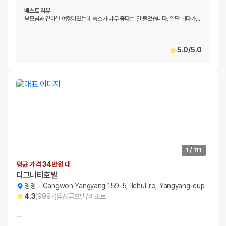
베스트 리뷰
부모님과 같이한 여행이였는데 숙소가 너무 좋다는 말 들었습니다. 일단 바다가
…
5.0
/
5.0
1
/
111
평균 가격 34만원 대
디그니티호텔
양양
-
Gangwon Yangyang 159-5, Ilchul-ro, Yangyang-eup
4.3
(
999+
)
4
성급
호텔/리조트
…