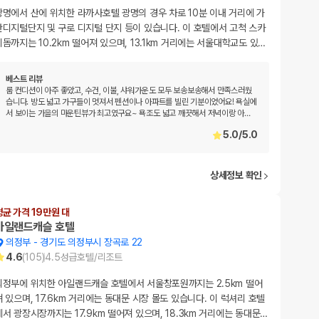
광명에서 산에 위치한 라까사호텔 광명의 경우 차로 10분 이내 거리에 가
산디지털단지 및 구로 디지털 단지 등이 있습니다. 이 호텔에서 고척 스카
이돔까지는 10.2km 떨어져 있으며, 13.1km 거리에는 서울대학교도 있
…
베스트 리뷰
룸 컨디션이 아주 좋았고, 수건, 이불, 샤워가운도 모두 보송보송해서 만족스러웠
습니다. 방도 넓고 가구들이 멋져서 펜션이나 아파트를 빌린 기분이었어요! 욕실에
서 보이는 가을의 마운틴뷰가 최고였구요~ 욕조도 넓고 깨끗해서 저녁이랑 아
…
5.0
/
5.0
상세정보 확인
평균 가격 19만원 대
아일랜드캐슬 호텔
의정부
-
경기도 의정부시 장곡로 22
4.6
(
105
)
4.5
성급
호텔/리조트
의정부에 위치한 아일랜드캐슬 호텔에서 서울창포원까지는 2.5km 떨어
져 있으며, 17.6km 거리에는 동대문 시장 몰도 있습니다. 이 럭셔리 호텔
에서 광장시장까지는 17.9km 떨어져 있으며, 18.3km 거리에는 동대문
…