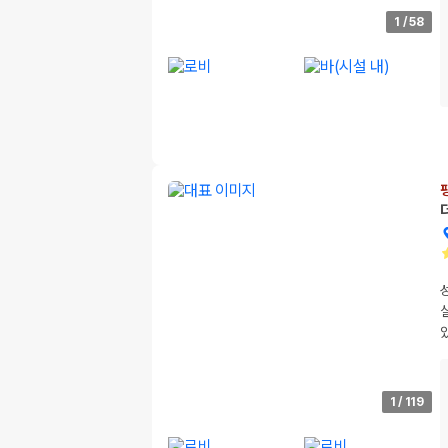
1
/
58
1
/
119