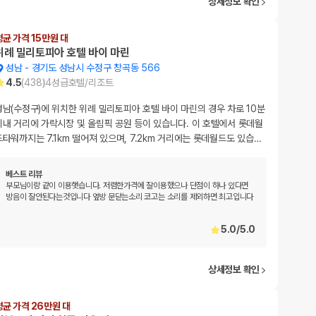
상세정보 확인
평균 가격 15만원 대
위례 밀리토피아 호텔 바이 마린
성남
-
경기도 성남시 수정구 창곡동 566
4.5
(
438
)
4
성급
호텔/리조트
성남(수정구)에 위치한 위례 밀리토피아 호텔 바이 마린의 경우 차로 10분
이내 거리에 가락시장 및 올림픽 공원 등이 있습니다. 이 호텔에서 롯데월
드타워까지는 7.1km 떨어져 있으며, 7.2km 거리에는 롯데월드도 있습
…
베스트 리뷰
부모님이랑 같이 이용햇습니다. 저렴한가격에 잘이용했으나 단점이 하나 있다면
방음이 잘안된다는것입니다 옆방 문닫는소리 코고는 소리를 제외하면 최고입니다
5.0
/
5.0
상세정보 확인
평균 가격 26만원 대