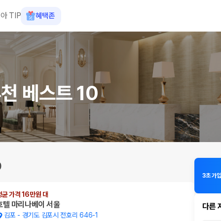
아 TIP
혜택존
천 베스트 10
0
3초 가입
평균 가격 16만원 대
호텔 마리나베이 서울
다른 
김포
-
경기도 김포시 전호리 646-1