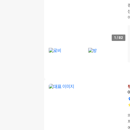
1
/
82