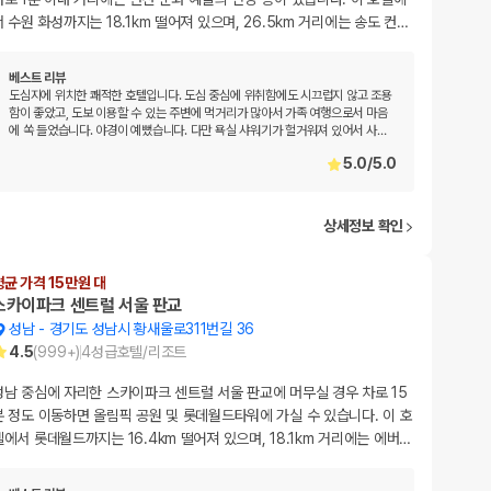
서 수원 화성까지는 18.1km 떨어져 있으며, 26.5km 거리에는 송도 컨
…
베스트 리뷰
도심지에 위치한 쾌적한 호텔입니다. 도심 중심에 위취함에도 시끄럽지 않고 조용
함이 좋았고, 도보 이용할 수 있는 주변에 먹거리가 많아서 가족 여행으로서 마음
에 쏙 들었습니다. 야경이 예뻤습니다. 다만 욕실 샤워기가 헐거워져 있어서 사
…
5.0
/
5.0
상세정보 확인
평균 가격 15만원 대
스카이파크 센트럴 서울 판교
성남
-
경기도 성남시 황새울로311번길 36
4.5
(
999+
)
4
성급
호텔/리조트
성남 중심에 자리한 스카이파크 센트럴 서울 판교에 머무실 경우 차로 15
분 정도 이동하면 올림픽 공원 및 롯데월드타워에 가실 수 있습니다. 이 호
텔에서 롯데월드까지는 16.4km 떨어져 있으며, 18.1km 거리에는 에버
…