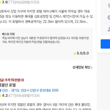
3.9
(
772
)
4
성급
호텔/리조트
김포에서 상업 지구에 위치한 호텔 마리나베이 서울에 머무실 경우 차로
15분 정도 이동하면 롯데몰 김포공항점 및 킨텍스 제1전시장에 가실 수 있
습니다. 이 호텔에서 경복궁까지는 22.3km 떨어져 있으며, 22.3km
…
베스트 리뷰
객실 바닥에 이전 손님이 사용한 약 포장지가 떨어져 있었습니다. 아쉬운 부분이었
구요. 하지만 체크인 카운터 직원 정말 친절하셨습니다.
5.0
/
5.0
상세정보 확인
평균 가격 15만원 대
엠블던 호텔
안산
-
경기도 안산시 단원구 중앙대로 869
4.2
(
477
)
4
성급
호텔/리조트
안산에 위치한 엠블던 호텔의 경우 걸어서 4분 거리에 안산 롯데 볼링장,
차로 1분 이내 거리에는 안산 문화 예술의 전당 등이 있습니다. 이 호텔에