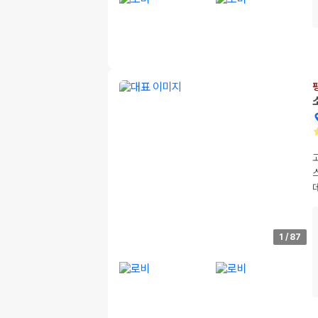
1
/
87