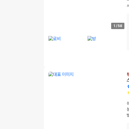
1
/
58