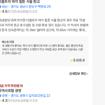
더블트리 바이 힐튼 서울 판교
성남
-
경기도 성남시 분당구 백현로 26
4.5
(
823
)
5
성급
호텔/리조트
성남(분당구)에 위치한 더블트리 바이 힐튼 서울 판교의 경우 차로 15분
이내 거리에 광교 호수공원 및 수원 화성 등이 있습니다. 이 럭셔리 호텔에
서 한국 민속촌까지는 15.9km 떨어져 있으며, 16.8km 거리에는 롯데
…
베스트 리뷰
새 호텔이라 좋아요. 특히 조식 퀄리티와 피트니스센터 좋아요. 룸은 좋은데 욕실
샤워기 수압이 약간 약했고 수영장이 작고 샤워할 공간 부족 등이 아쉽네요. 다른
건 만족스럽습니딘
5.0
/
5.0
상세정보 확인
평균 가격 15만원 대
라까사호텔 광명
광명
-
경기도 광명시 일직로12번길 22
4.3
(
645
)
4
성급
호텔/리조트