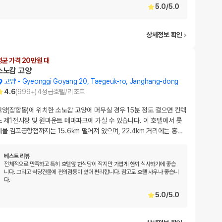
5.0
/
5.0
상세정보 확인
평균 가격 20만원 대
소노캄 고양
고양
-
Gyeonggi Goyang 20, Taegeuk-ro, Janghang-dong
4.6
(
999+
)
4
성급
호텔/리조트
고양(장항동)에 위치한 소노캄 고양에 머무실 경우 15분 정도 걸으면 킨텍
스 제1전시장 및 원마운트 테마파크에 가실 수 있습니다. 이 호텔에서 롯
데몰 김포공항점까지는 15.6km 떨어져 있으며, 22.4km 거리에는 홍
…
베스트 리뷰
전체적으로 만족하고 특히 호텔앞 한식당이 작지만 가볍게 한끼 식사하기에 좋습
니다. 그리고 식당건물에 편의점등이 있어 편리합니다. 참고로 호텔 사우나 좋습니
다.
5.0
/
5.0