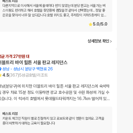
베스트 리뷰
다른지역으로 이사해서 서울에 올때마다 편치 않았는데 분당 판교는 서울가는 버
스이동도 편리하고 해서 호텔을 찾던중에 괜찮을것 같아서 선택했는데 .. 정말 좋
은곳을 찾아서 너무 잘 있다갑니다 호텔 위치도 좋고, 주차장이 지하5층까지 있
…
5.0
/
5.0
상세정보 확인
평균 가격 27만원 대
더블트리 바이 힐튼 서울 판교 레지던스
성남
-
성남시 분당구 백현로 26
4.5
(
367
)
5
성급
호텔/리조트
성남(분당구)에 위치한 더블트리 바이 힐튼 서울 판교 레지던스에 숙박하
실 경우 차로 15분 정도 이동하면 광교 호수공원 및 수원 화성에 가실 수
있습니다. 이 럭셔리 호텔에서 롯데월드타워까지는 16.7km 떨어져 있
…
베스트 리뷰
키운트 체크인 직원이 별로 친절하지 않고 로보트와 같이 영혼이 없어요. 고객을
좀더 따뜻하거 대하는 교육이 필요합니다