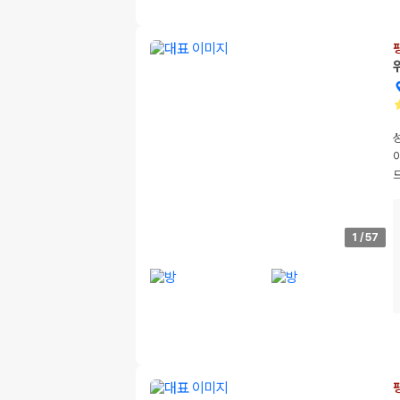
1
/
57