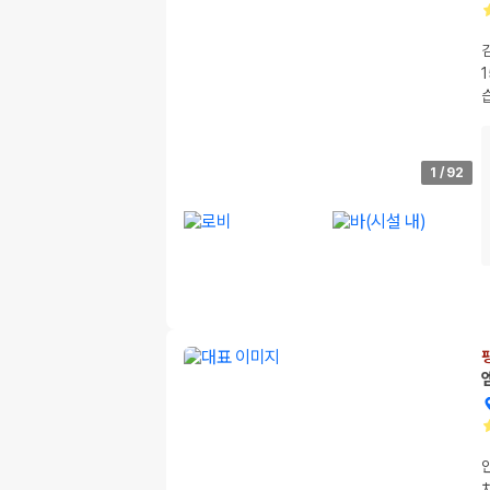
1
/
92