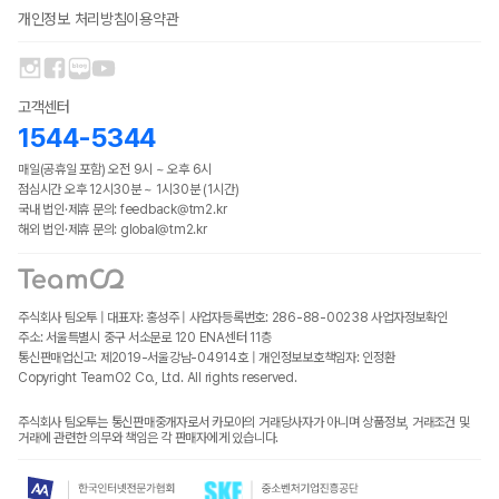
개인정보 처리방침
이용약관
고객센터
1544-5344
매일(공휴일 포함) 오전 9시 ~ 오후 6시
점심시간 오후 12시30분 ~ 1시30분 (1시간)
국내 법인·제휴 문의: feedback@tm2.kr
해외 법인·제휴 문의: global@tm2.kr
주식회사 팀오투 | 대표자: 홍성주 | 사업자등록번호: 286-88-00238
사업자정보확인
주소: 서울특별시 중구 서소문로 120 ENA센터 11층
통신판매업신고: 제2019-서울강남-04914호 | 개인정보보호책임자: 인정환
Copyright TeamO2 Co., Ltd. All rights reserved.
주식회사 팀오투는 통신판매중개자로서 카모아의 거래당사자가 아니며 상품정보, 거래조건 및
거래에 관련한 의무와 책임은 각 판매자에게 있습니다.