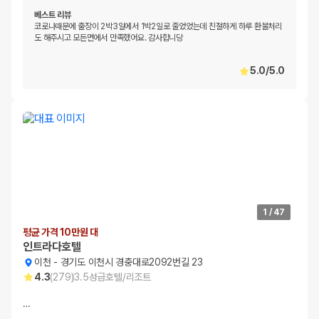
베스트 리뷰
코로나때문에 출장이 2박3일에서 1박2일로 줄었었는데 친절하게 하루 환불처리
도 해주시고 모든면에서 만족했어요. 감사합니당
5.0
/
5.0
1
/
47
평균 가격 10만원 대
인트라다호텔
이천
-
경기도 이천시 경충대로2092번길 23
4.3
(
279
)
3.5
성급
호텔/리조트
…