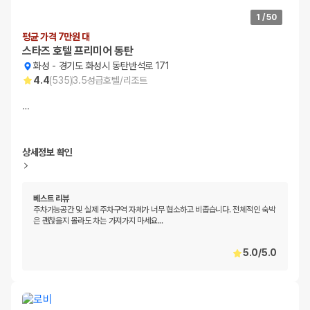
1
/
50
평균 가격 7만원 대
스타즈 호텔 프리미어 동탄
화성
-
경기도 화성시 동탄반석로 171
4.4
(
535
)
3.5
성급
호텔/리조트
…
상세정보 확인
베스트 리뷰
주차가능공간 및 실제 주차구역 자체가 너무 협소하고 비좁습니다. 전체적인 숙박
은 괜찮을지 몰라도 차는 가져가지 마세요...
5.0
/
5.0