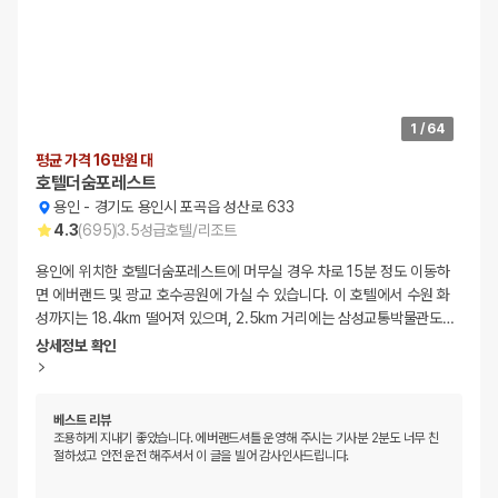
1
/
64
평균 가격 16만원 대
호텔더숨포레스트
용인
-
경기도 용인시 포곡읍 성산로 633
4.3
(
695
)
3.5
성급
호텔/리조트
용인에 위치한 호텔더숨포레스트에 머무실 경우 차로 15분 정도 이동하
면 에버랜드 및 광교 호수공원에 가실 수 있습니다. 이 호텔에서 수원 화
성까지는 18.4km 떨어져 있으며, 2.5km 거리에는 삼성교통박물관도
…
상세정보 확인
베스트 리뷰
조용하게 지내기 좋았습니다. 에버랜드셔틀 운영해 주시는 기사분 2분도 너무 친
절하셨고 안전 운전 해주셔서 이 글을 빌어 감사인사드립니다.