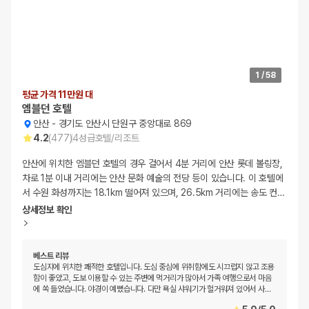
1
/
58
평균 가격 11만원 대
엠블던 호텔
안산
-
경기도 안산시 단원구 중앙대로 869
4.2
(
477
)
4
성급
호텔/리조트
안산에 위치한 엠블던 호텔의 경우 걸어서 4분 거리에 안산 롯데 볼링장,
차로 1분 이내 거리에는 안산 문화 예술의 전당 등이 있습니다. 이 호텔에
서 수원 화성까지는 18.1km 떨어져 있으며, 26.5km 거리에는 송도 컨
…
상세정보 확인
베스트 리뷰
도심지에 위치한 쾌적한 호텔입니다. 도심 중심에 위취함에도 시끄럽지 않고 조용
함이 좋았고, 도보 이용할 수 있는 주변에 먹거리가 많아서 가족 여행으로서 마음
에 쏙 들었습니다. 야경이 예뻤습니다. 다만 욕실 샤워기가 헐거워져 있어서 사
…