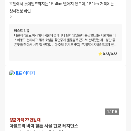
호텔에서 롯데월드까지는 16.4km 떨어져 있으며, 18.1km 거리에는
…
상세정보 확인
베스트 리뷰
다른지역으로 이사해서 서울에 올때마다 편치 않았는데 분당 판교는 서울가는 버
스이동도 편리하고 해서 호텔을 찾던중에 괜찮을것 같아서 선택했는데 .. 정말 좋
은곳을 찾아서 너무 잘 있다갑니다 호텔 위치도 좋고, 주차장이 지하5층까지 있
…
5.0
/
5.0
1
/
119
평균 가격 27만원 대
더블트리 바이 힐튼 서울 판교 레지던스