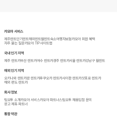
카모아 서비스
제주렌트
단기렌트
해외렌트
월렌트
숙소
여행자보험
카모아 회원 혜택
자주 묻는 질문
카모아 TIP
사이트맵
국내 인기 지역
제주 렌트카
부산 렌트카
여수 렌트카
경주 렌트카
서울 렌트카
강남구 월렌트
해외 인기 지역
오키나와 렌트카
괌 렌트카
후쿠오카 렌트카
사이판 렌트카
삿포로 렌트카
해외 편도 렌트카
회사 정보
팀오투 소개
카모아 서비스
카모아 파트너스
팀오투 채용
입점 문의
광고 제휴 파트너
통합 약관