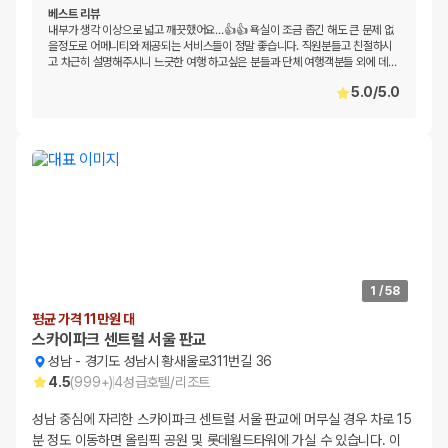
베스트 리뷰
내부가 생각 이상으로 넓고 깨끗했어요…👍👍 욕실이 조금 좁긴 해도 큰 문제 없
을정도로 어메니티와 제공되는 서비스들이 정말 좋습니다. 직원분들고 친절하시
고 차근히 설명해주시니 느긋한 여행 하고싶은 분들과 단체 여행객분들 외에 데
…
5.0
/
5.0
1
/
58
평균 가격 11만원 대
스카이파크 센트럴 서울 판교
성남
-
경기도 성남시 황새울로311번길 36
4.5
(
999+
)
4
성급
호텔/리조트
성남 중심에 자리한 스카이파크 센트럴 서울 판교에 머무실 경우 차로 15
분 정도 이동하면 올림픽 공원 및 롯데월드타워에 가실 수 있습니다. 이