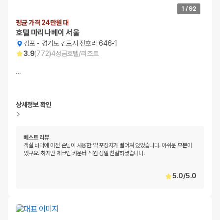
1
/
92
평균 가격 24만원 대
호텔 마리나베이 서울
김포
-
경기도 김포시 전호리 646-1
3.9
(
772
)
4
성급
호텔/리조트
…
상세정보 확인
베스트 리뷰
객실 바닥에 이전 손님이 사용한 약 포장지가 떨어져 있었습니다. 아쉬운 부분이
었구요. 하지만 체크인 카운터 직원 정말 친절하셨습니다.
5.0
/
5.0