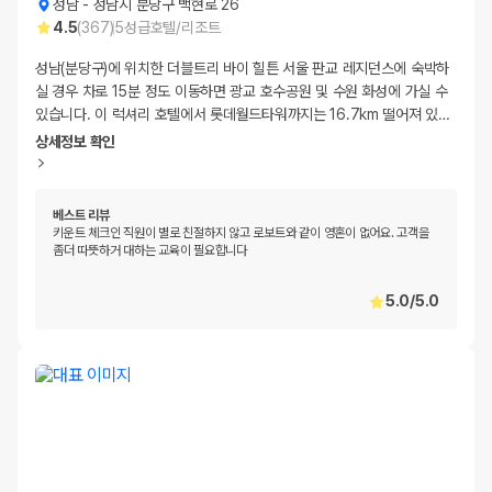
성남
-
성남시 분당구 백현로 26
4.5
(
367
)
5
성급
호텔/리조트
성남(분당구)에 위치한 더블트리 바이 힐튼 서울 판교 레지던스에 숙박하
실 경우 차로 15분 정도 이동하면 광교 호수공원 및 수원 화성에 가실 수
있습니다. 이 럭셔리 호텔에서 롯데월드타워까지는 16.7km 떨어져 있
…
상세정보 확인
베스트 리뷰
키운트 체크인 직원이 별로 친절하지 않고 로보트와 같이 영혼이 없어요. 고객을
좀더 따뜻하거 대하는 교육이 필요합니다
5.0
/
5.0