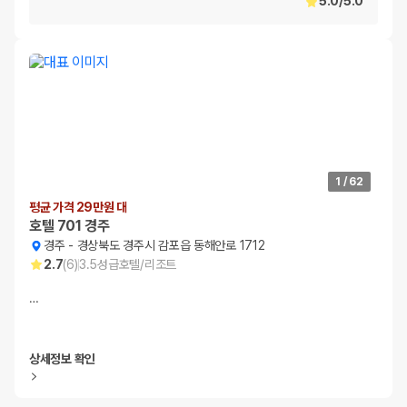
5.0
/
5.0
1
/
62
평균 가격 29만원 대
호텔 701 경주
경주
-
경상북도 경주시 감포읍 동해안로 1712
2.7
(
6
)
3.5
성급
호텔/리조트
…
상세정보 확인