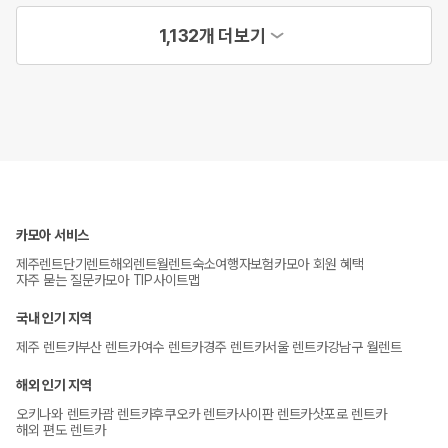
1,132개 더보기
카모아 서비스
제주렌트
단기렌트
해외렌트
월렌트
숙소
여행자보험
카모아 회원 혜택
자주 묻는 질문
카모아 TIP
사이트맵
국내 인기 지역
제주 렌트카
부산 렌트카
여수 렌트카
경주 렌트카
서울 렌트카
강남구 월렌트
해외 인기 지역
오키나와 렌트카
괌 렌트카
후쿠오카 렌트카
사이판 렌트카
삿포로 렌트카
해외 편도 렌트카