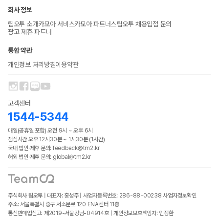
회사 정보
팀오투 소개
카모아 서비스
카모아 파트너스
팀오투 채용
입점 문의
광고 제휴 파트너
통합 약관
개인정보 처리방침
이용약관
고객센터
1544-5344
매일(공휴일 포함) 오전 9시 ~ 오후 6시
점심시간 오후 12시30분 ~ 1시30분 (1시간)
국내 법인·제휴 문의: feedback@tm2.kr
해외 법인·제휴 문의: global@tm2.kr
주식회사 팀오투 | 대표자: 홍성주 | 사업자등록번호: 286-88-00238
사업자정보확인
주소: 서울특별시 중구 서소문로 120 ENA센터 11층
통신판매업신고: 제2019-서울강남-04914호 | 개인정보보호책임자: 인정환