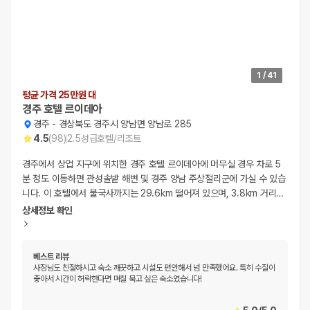
1
/
41
평균 가격 25만원 대
경주 호텔 르이데아
경주
-
경상북도 경주시 양남면 양남로 285
4.5
(
98
)
2.5
성급
호텔/리조트
경주에서 상업 지구에 위치한 경주 호텔 르이데아에 머무실 경우 차로 5
분 정도 이동하면 관성솔밭 해변 및 경주 양남 주상절리군에 가실 수 있습
니다. 이 호텔에서 불국사까지는 29.6km 떨어져 있으며, 3.8km 거리
…
상세정보 확인
베스트 리뷰
사장님도 친절하시고 숙소 깨끗하고 시설도 편안해서 넘 만족했어요. 특히 수질이
좋아서 시간이 허락한다면 며칠 묵고 싶은 숙소였습니다!