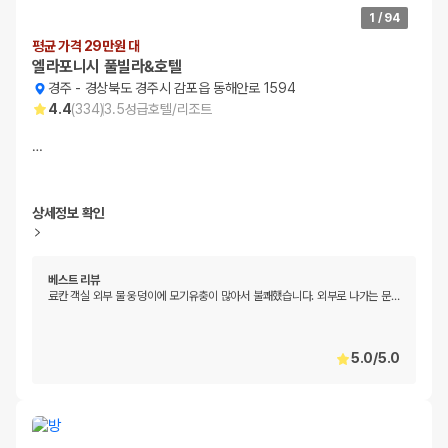
1
/
94
평균 가격 29만원 대
엘라포니시 풀빌라&호텔
경주
-
경상북도 경주시 감포읍 동해안로 1594
4.4
(
334
)
3.5
성급
호텔/리조트
…
상세정보 확인
베스트 리뷰
료칸 객실 외부 물 웅덩이에 모기유충이 많아서 불쾌했습니다. 외부로 나가는 문
…
5.0
/
5.0