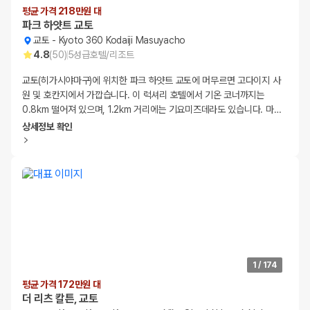
평균 가격 218만원 대
파크 하얏트 교토
교토
-
Kyoto 360 Kodaiji Masuyacho
4.8
(
50
)
5
성급
호텔/리조트
교토(히가시야마구)에 위치한 파크 하얏트 교토에 머무르면 고다이지 사
원 및 호칸지에서 가깝습니다. 이 럭셔리 호텔에서 기온 코너까지는
0.8km 떨어져 있으며, 1.2km 거리에는 기요미즈데라도 있습니다. 마
…
상세정보 확인
1
/
174
평균 가격 172만원 대
더 리츠 칼튼, 교토