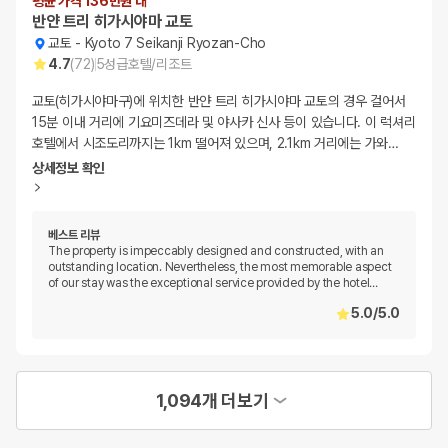
평균 가격 136만원 대
반얀 트리 히가시야마 교토
교토
-
Kyoto 7 Seikanji Ryozan-Cho
4.7
(
72
)
5
성급
호텔/리조트
교토(히가시야마구)에 위치한 반얀 트리 히가시야마 교토의 경우 걸어서
15분 이내 거리에 기요미즈데라 및 야사카 신사 등이 있습니다. 이 럭셔리
호텔에서 시조도리까지는 1km 떨어져 있으며, 2.1km 거리에는 가와
…
상세정보 확인
베스트 리뷰
The property is impeccably designed and constructed, with an
outstanding location. Nevertheless, the most memorable aspect
of our stay was the exceptional service provided by the hotel
…
5.0
/
5.0
1,094개 더보기