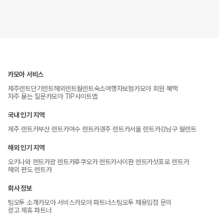
카모아 서비스
제주렌트
단기렌트
해외렌트
월렌트
숙소
여행자보험
카모아 회원 혜택
자주 묻는 질문
카모아 TIP
사이트맵
국내 인기 지역
제주 렌트카
부산 렌트카
여수 렌트카
경주 렌트카
서울 렌트카
강남구 월렌트
해외 인기 지역
오키나와 렌트카
괌 렌트카
후쿠오카 렌트카
사이판 렌트카
삿포로 렌트카
해외 편도 렌트카
회사 정보
팀오투 소개
카모아 서비스
카모아 파트너스
팀오투 채용
입점 문의
광고 제휴 파트너