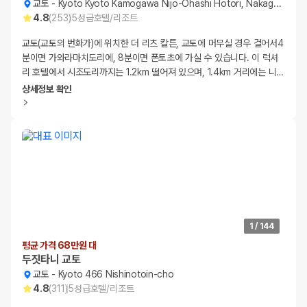
교토
-
Kyoto Kyoto Kamogawa Nijo-Ohashi Hotori, Nakagyo-ku
4.8
(
253
)
5
성급
호텔/리조트
교토(교토의 번화가)에 위치한 더 리츠 칼튼, 교토에 머무실 경우 걸어서4
분이면 가와라마치도리에, 8분이면 폰토초에 가실 수 있습니다. 이 럭셔
리 호텔에서 시조도리까지는 1.2km 떨어져 있으며, 1.4km 거리에는 니
…
상세정보 확인
1
/
144
평균 가격 68만원 대
두짓타니 교토
교토
-
Kyoto 466 Nishinotoin-cho
4.8
(
311
)
5
성급
호텔/리조트