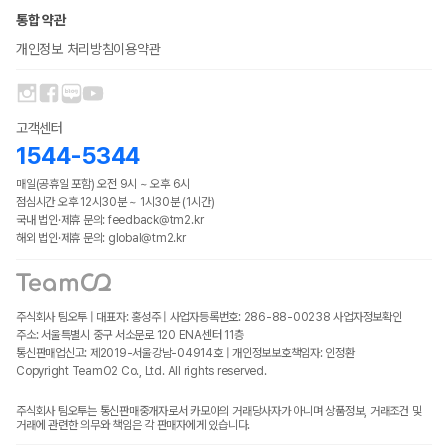
통합 약관
개인정보 처리방침
이용약관
고객센터
1544-5344
매일(공휴일 포함) 오전 9시 ~ 오후 6시
점심시간 오후 12시30분 ~ 1시30분 (1시간)
국내 법인·제휴 문의: feedback@tm2.kr
해외 법인·제휴 문의: global@tm2.kr
주식회사 팀오투 | 대표자: 홍성주 | 사업자등록번호: 286-88-00238
사업자정보확인
주소: 서울특별시 중구 서소문로 120 ENA센터 11층
통신판매업신고: 제2019-서울강남-04914호 | 개인정보보호책임자: 인정환
Copyright TeamO2 Co., Ltd. All rights reserved.
주식회사 팀오투는 통신판매중개자로서 카모아의 거래당사자가 아니며 상품정보, 거래조건 및
거래에 관련한 의무와 책임은 각 판매자에게 있습니다.