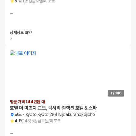
5.0
(
1
)
5
성급
호텔/리조트
…
상세정보 확인
1
/
146
평균 가격 144만원 대
호텔 더 미츠이 교토, 럭셔리 컬렉션 호텔 & 스파
교토
-
Kyoto Kyoto 284 Nijoaburanokojicho
4.9
(
148
)
5
성급
호텔/리조트
…