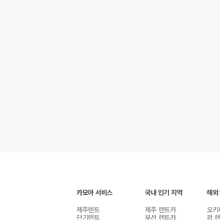
카모아 서비스
국내 인기 지역
해외
제주렌트
제주 렌트카
오키
단기렌트
부산 렌트카
괌 