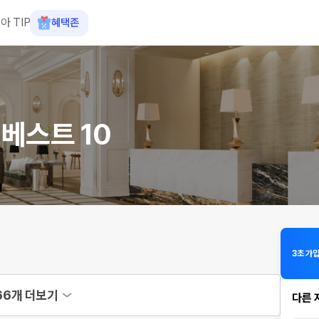
아 TIP
혜택존
베스트 10
3초 가
66개 더보기
다른 