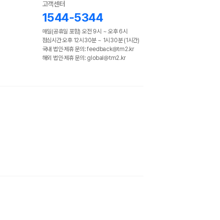
고객센터
1544-5344
매일(공휴일 포함) 오전 9시 ~ 오후 6시
점심시간 오후 12시30분 ~ 1시30분 (1시간)
국내 법인·제휴 문의: feedback@tm2.kr
해외 법인·제휴 문의: global@tm2.kr