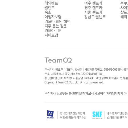
해외렌트
여수 렌트카
후쿠
월렌트
경주 렌트카
사이
숙소
서울 렌트카
삿포
여행자보험
강남구 월렌트
해외
카모아 회원 혜택
자주 묻는 질문
카모아 TIP
사이트맵
주식회사 팀오투 | 대표자: 홍성주 | 사업자등록번호: 286-88-00238
사업
주소: 서울특별시 중구 서소문로 120 ENA센터 11층
통신판매업신고: 제2019-서울강남-04914호 | 개인정보보호책임자: 인정환
Copyright TeamO2 Co., Ltd. All rights reserved.
주식회사 팀오투는 통신판매중개자로서 카모아의 거래당사자가 아니며