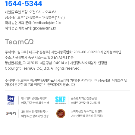
1544-5344
매일(공휴일 포함) 오전 9시 ~ 오후 6시
점심시간 오후 12시30분 ~ 1시30분 (1시간)
국내 법인·제휴 문의: feedback@tm2.kr
해외 법인·제휴 문의: global@tm2.kr
주식회사 팀오투 | 대표자: 홍성주 | 사업자등록번호: 286-88-00238
사업자정보확인
주소: 서울특별시 중구 서소문로 120 ENA센터 11층
통신판매업신고: 제2019-서울강남-04914호 | 개인정보보호책임자: 인정환
Copyright TeamO2 Co., Ltd. All rights reserved.
주식회사 팀오투는 통신판매중개자로서 카모아의 거래당사자가 아니며 상품정보, 거래조건 및
거래에 관련한 의무와 책임은 각 판매자에게 있습니다.