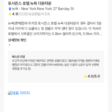
포시즌스 호텔 뉴욕 다운타운
뉴욕
-
New York New York 27 Barclay St
4.9
(
522
)
5
성급
호텔/리조트
뉴욕(맨해튼)에 위치한 포시즌스 호텔 뉴욕 다운타운의 경우 걸어서 5분
이내 거리에 디 오큘러스 및 원월드 무역 센터 등이 있습니다. 이 럭셔리
호텔에서 브루클린 브리지까지는 0.8km 떨어져 있으며, 0.9km 거리
…
상세정보 확인
베스트 리뷰
비교적 최근에 지워진 깨끗하고 안락한 호텔이었고 다운타운지역을 관광하기에도
괜찮은 위치였으나 고층의 건물이어서 바람부는 날은 시설의 소음이 있어 수면에
영향을 주기도 함.
4.0
/
5.0