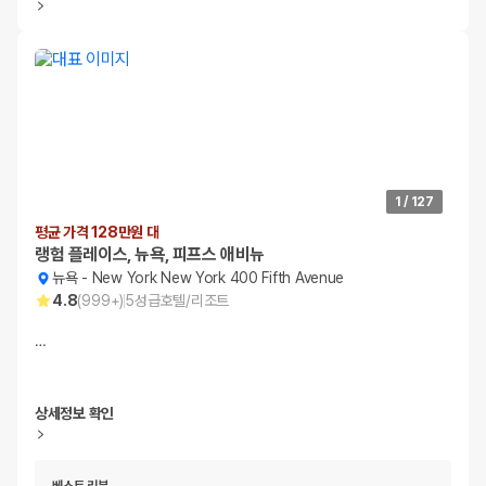
1
/
127
평균 가격 128만원 대
랭험 플레이스, 뉴욕, 피프스 애비뉴
뉴욕
-
New York New York 400 Fifth Avenue
4.8
(
999+
)
5
성급
호텔/리조트
…
상세정보 확인