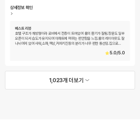
상세정보 확인
베스트 리뷰
호텔 구조가 개방형이라 로비에서 전층이 트여있어 룸의 환기가 잘됨.창문도 일부
오픈이 되서 습도가 유지되어 아파트에 머무는 편안함을 느낌.룸의 레이아웃도 잘
나뉘어져 있어 샤워,소파,책상,커피키친등의 분리가 너무 편한 동선임.집으로
…
5.0
/
5.0
1,023개 더보기