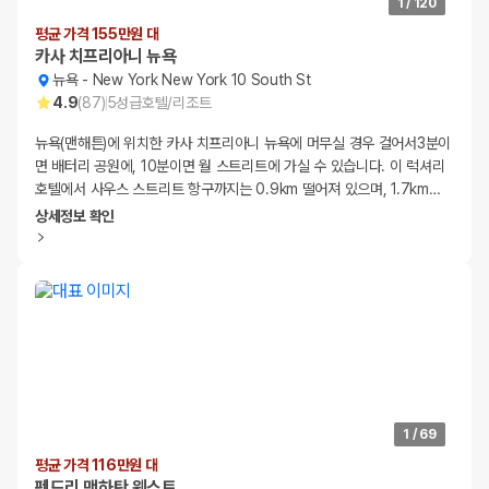
1
/
120
평균 가격 155만원 대
카사 치프리아니 뉴욕
뉴욕
-
New York New York 10 South St
4.9
(
87
)
5
성급
호텔/리조트
뉴욕(맨해튼)에 위치한 카사 치프리아니 뉴욕에 머무실 경우 걸어서3분이
면 배터리 공원에, 10분이면 월 스트리트에 가실 수 있습니다. 이 럭셔리
호텔에서 사우스 스트리트 항구까지는 0.9km 떨어져 있으며, 1.7km
…
상세정보 확인
1
/
69
평균 가격 116만원 대
펜드리 맨하탄 웨스트