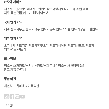
카모아 서비스
제주렌트
단기렌트
해외렌트
월렌트
숙소
여행자보험
카모아 회원 혜택
자주 묻는 질문
카모아 TIP
사이트맵
국내 인기 지역
제주 렌트카
부산 렌트카
여수 렌트카
경주 렌트카
서울 렌트카
강남구 월렌트
해외 인기 지역
오키나와 렌트카
괌 렌트카
후쿠오카 렌트카
사이판 렌트카
삿포로 렌트카
해외 편도 렌트카
회사 정보
팀오투 소개
카모아 서비스
카모아 파트너스
팀오투 채용
입점 문의
광고 제휴 파트너
통합 약관
개인정보 처리방침
이용약관
고객센터