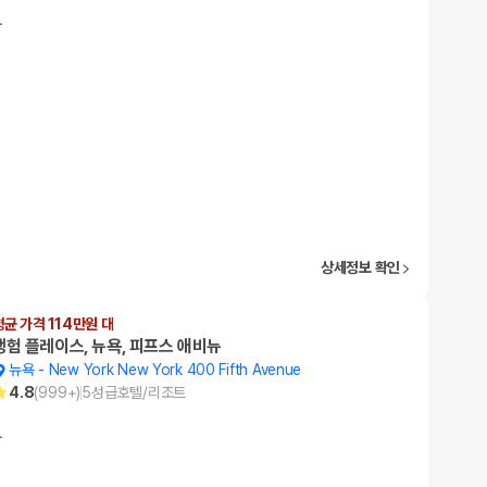
…
상세정보 확인
평균 가격 114만원 대
랭험 플레이스, 뉴욕, 피프스 애비뉴
뉴욕
-
New York New York 400 Fifth Avenue
4.8
(
999+
)
5
성급
호텔/리조트
…