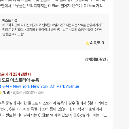
호텔에서 브루클린 브리지까지는 0.8km 떨어져 있으며, 0.9km 거리
…
베스트 리뷰
비교적 최근에 지워진 깨끗하고 안락한 호텔이었고 다운타운지역을 관광하기에도
괜찮은 위치였으나 고층의 건물이어서 바람부는 날은 시설의 소음이 있어 수면에
영향을 주기도 함.
4.0
/
5.0
상세정보 확인
평균 가격 234만원 대
월도프 아스토리아 뉴욕
뉴욕
-
New York New York 301 Park Avenue
4.9
(
79
)
5
성급
호텔/리조트
뉴욕 중심에 자리한 월도프 아스토리아 뉴욕의 경우 걸어서 5분 거리에는
5번가, 6분 거리에는 록펠러 센터 등이 있습니다. 이 럭셔리 호텔에서 그
랜드 센트럴 터미널까지는 0.6km 떨어져 있으며, 0.8km 거리에는 라
…