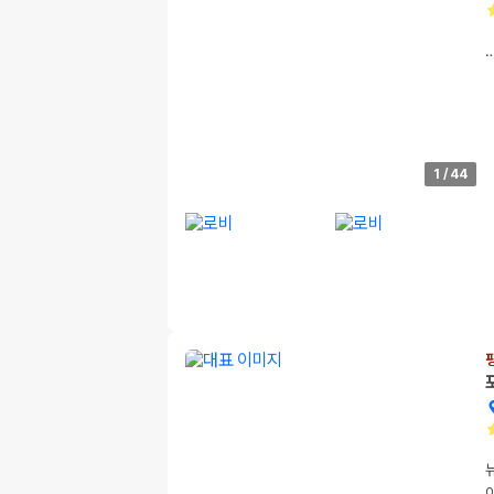
1
/
44