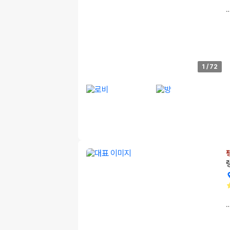
1
/
72