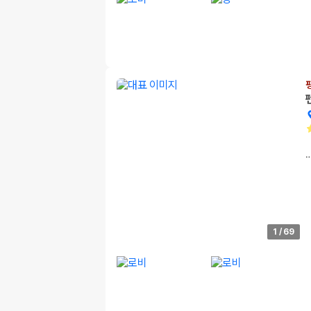
1
/
69