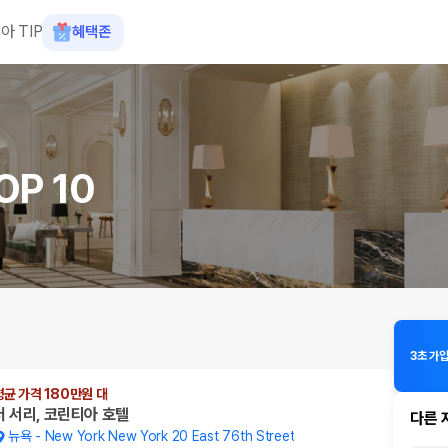
아 TIP
혜택존
P 10
3초 가입
평균 가격 180만원 대
더 서리, 코린티아 호텔
다른 
뉴욕
-
New York New York 20 East 76th Street