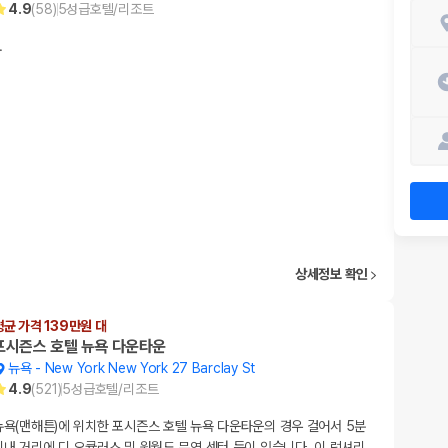
4.9
(
58
)
5
성급
호텔/리조트
…
상세정보 확인
평균 가격 139만원 대
포시즌스 호텔 뉴욕 다운타운
뉴욕
-
New York New York 27 Barclay St
4.9
(
521
)
5
성급
호텔/리조트
뉴욕(맨해튼)에 위치한 포시즌스 호텔 뉴욕 다운타운의 경우 걸어서 5분
이내 거리에 디 오큘러스 및 원월드 무역 센터 등이 있습니다. 이 럭셔리