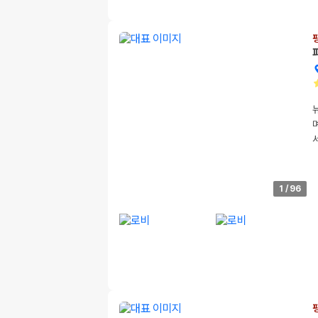
1
/
96