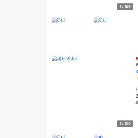
1
/
109
1
/
120