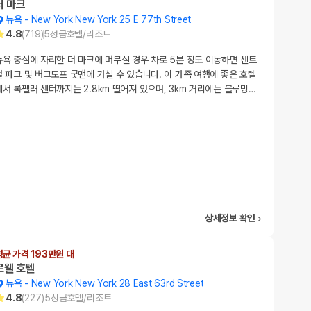
더 마크
뉴욕
-
New York New York 25 E 77th Street
4.8
(
719
)
5
성급
호텔/리조트
뉴욕 중심에 자리한 더 마크에 머무실 경우 차로 5분 정도 이동하면 센트
럴 파크 및 버그도프 굿맨에 가실 수 있습니다. 이 가족 여행에 좋은 호텔
에서 록펠러 센터까지는 2.8km 떨어져 있으며, 3km 거리에는 블루밍
…
상세정보 확인
평균 가격 193만원 대
로웰 호텔
뉴욕
-
New York New York 28 East 63rd Street
4.8
(
227
)
5
성급
호텔/리조트