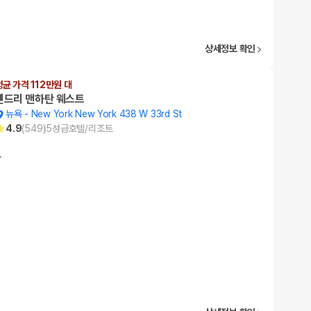
상세정보 확인
평균 가격 112만원 대
펜드리 맨하탄 웨스트
뉴욕
-
New York New York 438 W 33rd St
4.9
(
549
)
5
성급
호텔/리조트
…