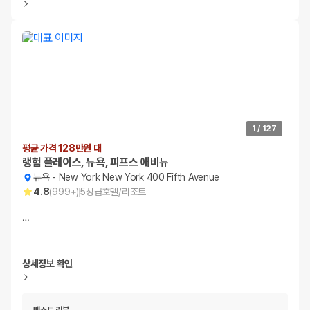
1
/
127
평균 가격 128만원 대
랭험 플레이스, 뉴욕, 피프스 애비뉴
뉴욕
-
New York New York 400 Fifth Avenue
4.8
(
999+
)
5
성급
호텔/리조트
…
상세정보 확인