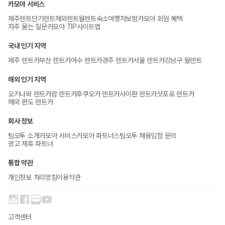
카모아 서비스
제주렌트
단기렌트
해외렌트
월렌트
숙소
여행자보험
카모아 회원 혜택
자주 묻는 질문
카모아 TIP
사이트맵
국내 인기 지역
제주 렌트카
부산 렌트카
여수 렌트카
경주 렌트카
서울 렌트카
강남구 월렌트
해외 인기 지역
오키나와 렌트카
괌 렌트카
후쿠오카 렌트카
사이판 렌트카
삿포로 렌트카
해외 편도 렌트카
회사 정보
팀오투 소개
카모아 서비스
카모아 파트너스
팀오투 채용
입점 문의
광고 제휴 파트너
통합 약관
개인정보 처리방침
이용약관
고객센터