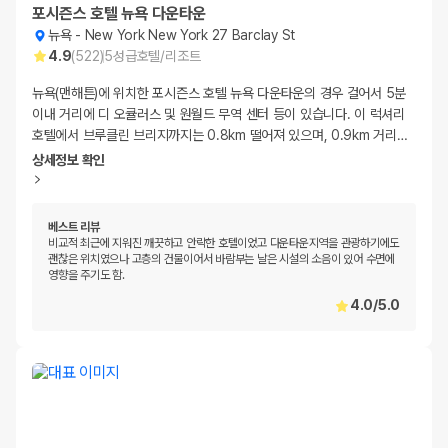
포시즌스 호텔 뉴욕 다운타운
뉴욕
-
New York New York 27 Barclay St
4.9
(
522
)
5
성급
호텔/리조트
뉴욕(맨해튼)에 위치한 포시즌스 호텔 뉴욕 다운타운의 경우 걸어서 5분
이내 거리에 디 오큘러스 및 원월드 무역 센터 등이 있습니다. 이 럭셔리
호텔에서 브루클린 브리지까지는 0.8km 떨어져 있으며, 0.9km 거리
…
상세정보 확인
베스트 리뷰
비교적 최근에 지워진 깨끗하고 안락한 호텔이었고 다운타운지역을 관광하기에도
괜찮은 위치였으나 고층의 건물이어서 바람부는 날은 시설의 소음이 있어 수면에
영향을 주기도 함.
4.0
/
5.0