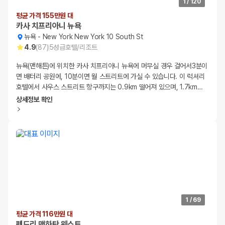
1
/
120
평균 가격 155만원 대
카사 치프리아니 뉴욕
뉴욕
-
New York New York 10 South St
4.9
(
87
)
5
성급
호텔/리조트
뉴욕(맨해튼)에 위치한 카사 치프리아니 뉴욕에 머무실 경우 걸어서3분이
면 배터리 공원에, 10분이면 월 스트리트에 가실 수 있습니다. 이 럭셔리
호텔에서 사우스 스트리트 항구까지는 0.9km 떨어져 있으며, 1.7km
…
상세정보 확인
1
/
69
평균 가격 116만원 대
펜드리 맨하탄 웨스트