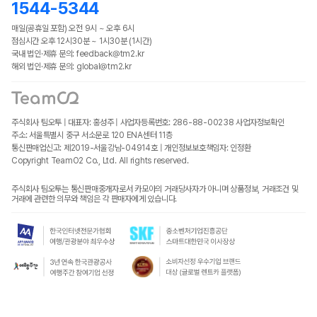
1544-5344
매일(공휴일 포함) 오전 9시 ~ 오후 6시
점심시간 오후 12시30분 ~ 1시30분 (1시간)
국내 법인·제휴 문의: feedback@tm2.kr
해외 법인·제휴 문의: global@tm2.kr
주식회사 팀오투 | 대표자: 홍성주 | 사업자등록번호: 286-88-00238
사업자정보확인
주소: 서울특별시 중구 서소문로 120 ENA센터 11층
통신판매업신고: 제2019-서울강남-04914호 | 개인정보보호책임자: 인정환
Copyright TeamO2 Co., Ltd. All rights reserved.
주식회사 팀오투는 통신판매중개자로서 카모아의 거래당사자가 아니며 상품정보, 거래조건 및
거래에 관련한 의무와 책임은 각 판매자에게 있습니다.