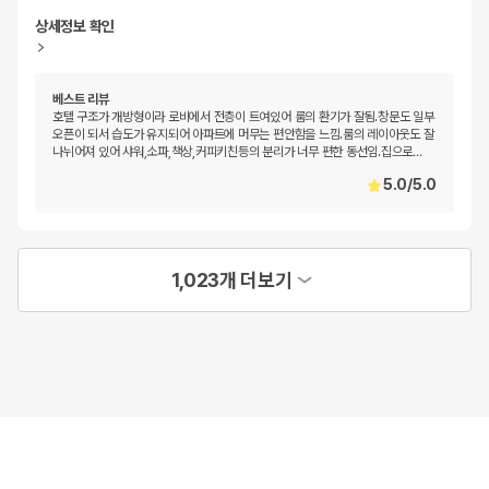
상세정보 확인
베스트 리뷰
호텔 구조가 개방형이라 로비에서 전층이 트여있어 룸의 환기가 잘됨.창문도 일부
오픈이 되서 습도가 유지되어 아파트에 머무는 편안함을 느낌.룸의 레이아웃도 잘
나뉘어져 있어 샤워,소파,책상,커피키친등의 분리가 너무 편한 동선임.집으로
…
5.0
/
5.0
1,023개 더보기