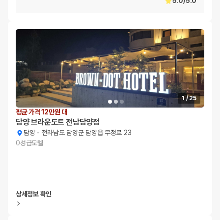
5.0
/
5.0
1
/
25
평균 가격 12만원 대
담양 브라운도트 전남담양점
담양
-
전라남도 담양군 담양읍 무정로 23
0
성급
모텔
상세정보 확인