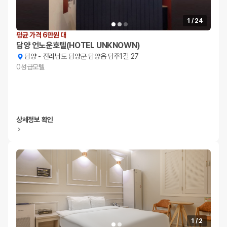
1
/
24
평균 가격 6만원 대
담양 언노운호텔(HOTEL UNKNOWN)
담양
-
전라남도 담양군 담양읍 담주1길 27
0
성급
모텔
상세정보 확인
1
/
2