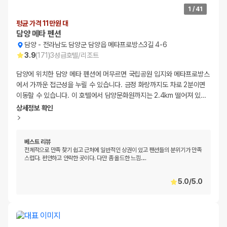
1
/
41
평균 가격 11만원 대
담양 메타 펜션
담양
-
전라남도 담양군 담양읍 메타프로방스3길 4-6
3.9
(
171
)
3
성급
호텔/리조트
담양에 위치한 담양 메타 펜션에 머무르면 국립공원 입지와 메타프로방스
에서 가까운 접근성을 누릴 수 있습니다. 금정 화랑까지도 차로 2분이면
이동할 수 있습니다. 이 호텔에서 담양문화원까지는 2.4km 떨어져 있
…
상세정보 확인
베스트 리뷰
전체적으로 만족 찾기 쉽고 근처에 일반적인 상권이 있고 팬션들의 분위기가 만족
스럽다. 편안하고 안락한 곳이다. 다만 좀 올드한 느낌....
5.0
/
5.0