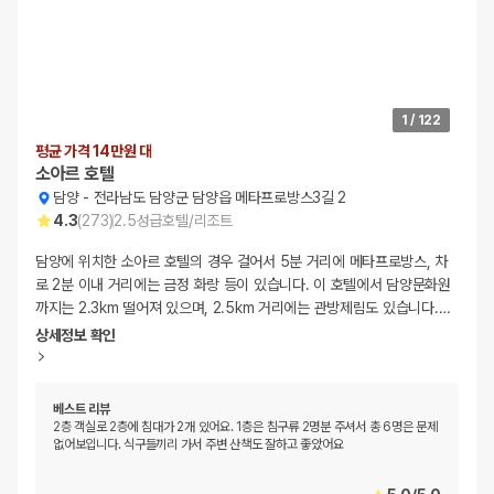
1
/
122
평균 가격 14만원 대
소아르 호텔
담양
-
전라남도 담양군 담양읍 메타프로방스3길 2
4.3
(
273
)
2.5
성급
호텔/리조트
담양에 위치한 소아르 호텔의 경우 걸어서 5분 거리에 메타프로방스, 차
로 2분 이내 거리에는 금정 화랑 등이 있습니다. 이 호텔에서 담양문화원
까지는 2.3km 떨어져 있으며, 2.5km 거리에는 관방제림도 있습니다.
…
상세정보 확인
베스트 리뷰
2층 객실로 2층에 침대가 2개 있어요. 1층은 침구류 2명분 주셔서 총 6명은 문제
없어보입니다. 식구들끼리 가서 주변 산책도 잘하고 좋았어요