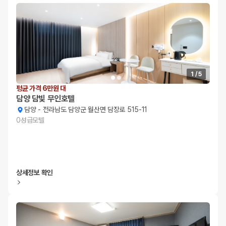
1
/
5
평균 가격 6만원 대
담양 담빛 무인호텔
담양
-
전라남도 담양군 월산면 담장로 515-11
0
성급
모텔
상세정보 확인