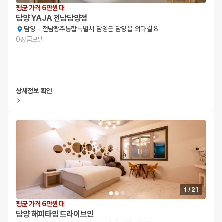
평균 가격 6만원 대
담양 YAJA 전남담양점
담양
-
전남광주통합특별시 담양군 담양읍 외다길 8
0
성급
모텔
상세정보 확인
1
/
21
평균 가격 6만원 대
담양 해피타임 드라이브인