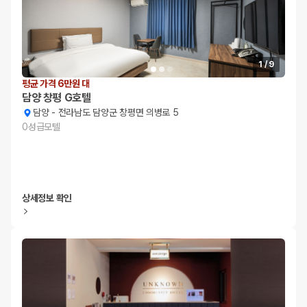
1
/
9
평균 가격 6만원 대
담양 창평 G호텔
담양
-
전라남도 담양군 창평면 의병로 5
0
성급
모텔
상세정보 확인