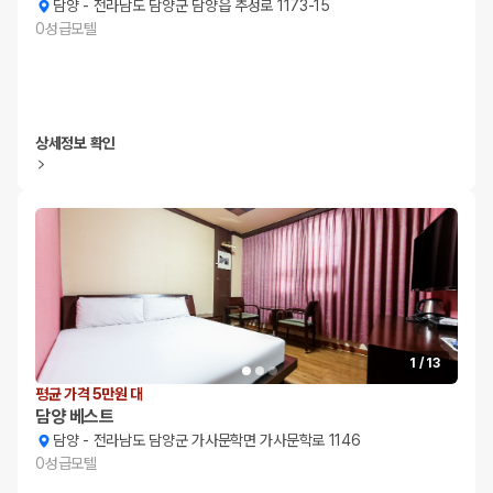
담양
-
전라남도 담양군 담양읍 추성로 1173-15
0
성급
모텔
상세정보 확인
1
/
13
평균 가격 5만원 대
담양 베스트
담양
-
전라남도 담양군 가사문학면 가사문학로 1146
0
성급
모텔