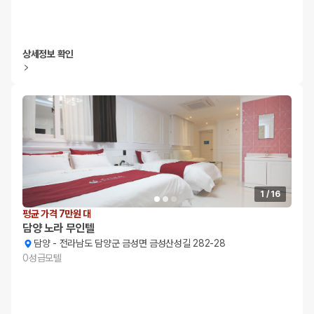
상세정보 확인
1
/
16
평균 가격 7만원 대
담양 노라 무인텔
담양
-
전라남도 담양군 금성면 금성산성길 282-28
0
성급
모텔