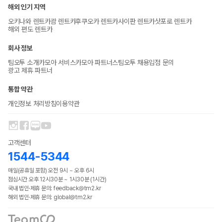
해외 인기 지역
오키나와 렌트카
괌 렌트카
후쿠오카 렌트카
사이판 렌트카
삿포로 렌트카
해외 편도 렌트카
회사 정보
팀오투 소개
카모아 서비스
카모아 파트너스
팀오투 채용
입점 문의
광고 제휴 파트너
통합 약관
개인정보 처리방침
이용약관
고객센터
1544-5344
매일(공휴일 포함) 오전 9시 ~ 오후 6시
점심시간 오후 12시30분 ~ 1시30분 (1시간)
국내 법인·제휴 문의: feedback@tm2.kr
해외 법인·제휴 문의: global@tm2.kr