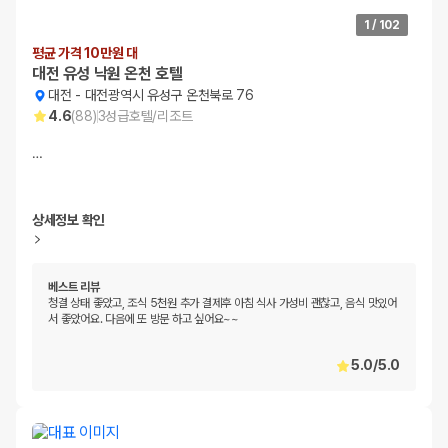
1
/
102
평균 가격 10만원 대
대전 유성 낙원 온천 호텔
대전
-
대전광역시 유성구 온천북로 76
4.6
(
88
)
3
성급
호텔/리조트
…
상세정보 확인
베스트 리뷰
청결 상태 좋았고, 조식 5천원 추가 결제후 아침 식사 가성비 괜찮고, 음식 맛있어
서 좋았어요. 다음에 또 방문 하고 싶어요~~
5.0
/
5.0