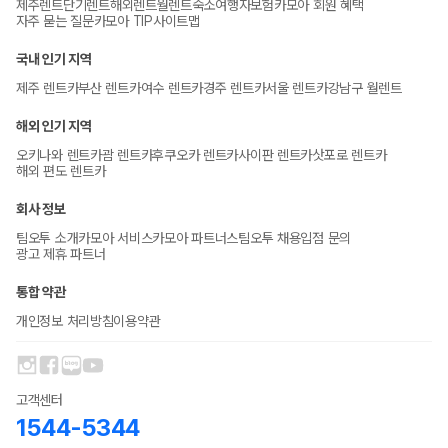
제주렌트
단기렌트
해외렌트
월렌트
숙소
여행자보험
카모아 회원 혜택
자주 묻는 질문
카모아 TIP
사이트맵
국내 인기 지역
제주 렌트카
부산 렌트카
여수 렌트카
경주 렌트카
서울 렌트카
강남구 월렌트
해외 인기 지역
오키나와 렌트카
괌 렌트카
후쿠오카 렌트카
사이판 렌트카
삿포로 렌트카
해외 편도 렌트카
회사 정보
팀오투 소개
카모아 서비스
카모아 파트너스
팀오투 채용
입점 문의
광고 제휴 파트너
통합 약관
개인정보 처리방침
이용약관
고객센터
1544-5344