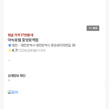
1
/
169
평균 가격 17만원 대
아늑호텔 중앙로역점
대전
-
대전광역시 대전광역시 중앙로109번길 36
4.7
(
13
)
3
성급
호텔/리조트
…
상세정보 확인