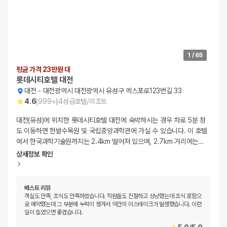
1
/
65
평균 가격 23만원 대
롯데시티호텔 대전
대전
-
대전광역시 대전광역시 유성구 엑스포로123번길 33
4.6
(
999+
)
4
성급
호텔/리조트
대전(유성)에 위치한 롯데시티호텔 대전에 숙박하시는 경우 차로 5분 정
도 이동하면 한밭수목원 및 국립중앙과학관에 가실 수 있습니다. 이 호텔
에서 한국과학기술원까지는 2.4km 떨어져 있으며, 2.7km 거리에는
…
상세정보 확인
베스트 리뷰
객실도 만족, 조식도 만족하였습니다. 직원들도 친절하고 상냥했는데 조식 포함으
로 예약했는데 그 부분에 누락이 생겨서 약간의 미스테이크가 발생했습니다. 이런
일이 없었으면 좋겠습니다.