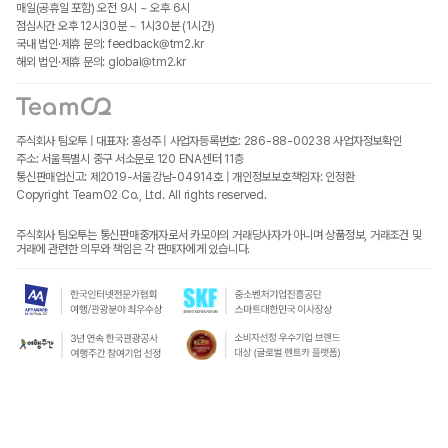
매일(공휴일 포함) 오전 9시 ~ 오후 6시
점심시간 오후 12시30분 ~ 1시30분 (1시간)
국내 법인·제휴 문의: feedback@tm2.kr
해외 법인·제휴 문의: global@tm2.kr
주식회사 팀오투 | 대표자: 홍성주 | 사업자등록번호: 286-88-00238
사업자정보확인
주소: 서울특별시 중구 서소문로 120 ENA센터 11층
통신판매업신고: 제2019-서울강남-04914호 | 개인정보보호책임자: 인정환
Copyright TeamO2 Co., Ltd. All rights reserved.
주식회사 팀오투는 통신판매중개자로서 카모아의 거래당사자가 아니며 상품정보, 거래조건 및
거래에 관련한 의무와 책임은 각 판매자에게 있습니다.