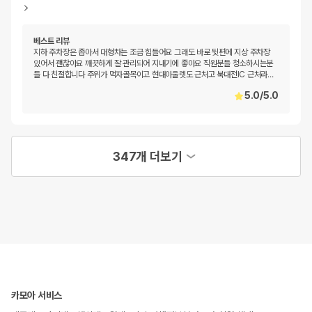
베스트 리뷰
지하 주차장은 좁아서 대형차는 조금 힘들어요 그래도 바로 뒷편에 지상 주차장
있어서 괜찮아요 깨끗하게 잘 관리되어 지내기에 좋아요 직원분들 청소하시는분
들 다 친절합니다 주위가 먹자골목이고 현대아울렛도 근처고 북대전IC 근처라
…
5.0
/
5.0
347개 더보기
카모아 서비스