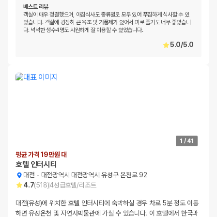
베스트 리뷰
객실이 매우 청결했으며, 아침식사도 종류별로 모두 있어 푸짐하게 식사할 수 있
었습니다. 객실에 굉장히 큰 욕조 및 거품제가 있어서 피로 풀기도 너무 좋았습니
다. 넉넉한 생수4명도 시원하게 잘 이용할 수 있었습니다.
5.0
/
5.0
1
/
41
평균 가격 19만원 대
호텔 인터시티
대전
-
대전광역시 대전광역시 유성구 온천로 92
4.7
(
518
)
4
성급
호텔/리조트
대전(유성)에 위치한 호텔 인터시티에 숙박하실 경우 차로 5분 정도 이동
하면 유성온천 및 자연사박물관에 가실 수 있습니다. 이 호텔에서 한국과