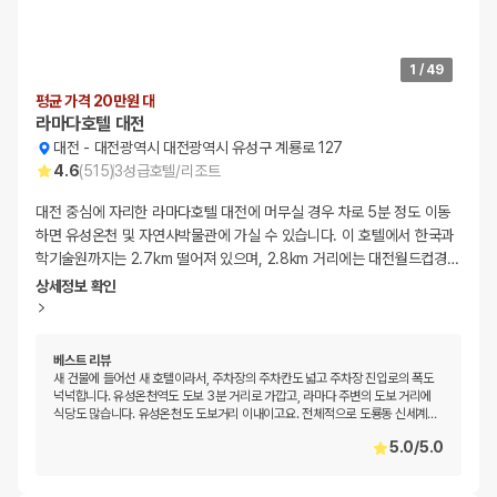
1
/
49
평균 가격 20만원 대
라마다호텔 대전
대전
-
대전광역시 대전광역시 유성구 계룡로 127
4.6
(
515
)
3
성급
호텔/리조트
대전 중심에 자리한 라마다호텔 대전에 머무실 경우 차로 5분 정도 이동
하면 유성온천 및 자연사박물관에 가실 수 있습니다. 이 호텔에서 한국과
학기술원까지는 2.7km 떨어져 있으며, 2.8km 거리에는 대전월드컵경
…
상세정보 확인
베스트 리뷰
새 건물에 들어선 새 호텔이라서, 주차장의 주차칸도 넓고 주차장 진입로의 폭도
넉넉합니다. 유성온천역도 도보 3분 거리로 가깝고, 라마다 주변의 도보 거리에
식당도 많습니다. 유성온천도 도보거리 이내이고요. 전체적으로 도룡동 신세계
…
5.0
/
5.0