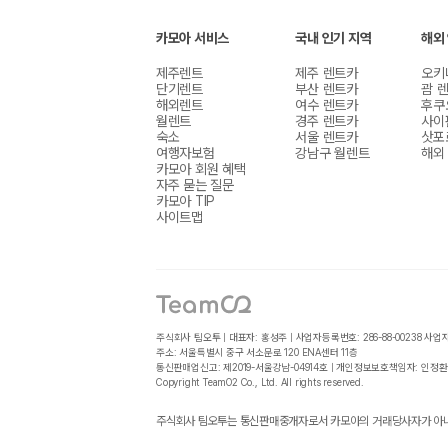
카모아 서비스
국내 인기 지역
해외
제주렌트
제주 렌트카
오키
단기렌트
부산 렌트카
괌 
해외렌트
여수 렌트카
후쿠
월렌트
경주 렌트카
사이
숙소
서울 렌트카
삿포
여행자보험
강남구 월렌트
해외
카모아 회원 혜택
자주 묻는 질문
카모아 TIP
사이트맵
주식회사 팀오투 | 대표자: 홍성주 | 사업자등록번호: 286-88-00238
사업
주소: 서울특별시 중구 서소문로 120 ENA센터 11층
통신판매업신고: 제2019-서울강남-04914호 | 개인정보보호책임자: 인정환
Copyright TeamO2 Co., Ltd. All rights reserved.
주식회사 팀오투는 통신판매중개자로서 카모아의 거래당사자가 아니며