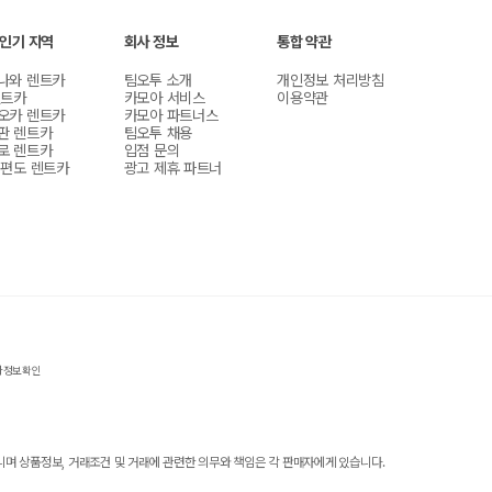
 인기 지역
회사 정보
통합 약관
나와 렌트카
팀오투 소개
개인정보 처리방침
렌트카
카모아 서비스
이용약관
오카 렌트카
카모아 파트너스
판 렌트카
팀오투 채용
로 렌트카
입점 문의
 편도 렌트카
광고 제휴 파트너
자정보확인
 상품정보, 거래조건 및 거래에 관련한 의무와 책임은 각 판매자에게 있습니다.