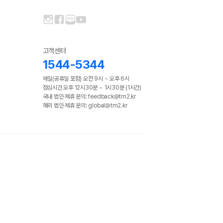
고객센터
1544-5344
매일(공휴일 포함) 오전 9시 ~ 오후 6시
점심시간 오후 12시30분 ~ 1시30분 (1시간)
국내 법인·제휴 문의: feedback@tm2.kr
해외 법인·제휴 문의: global@tm2.kr