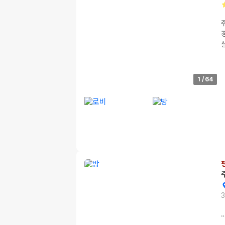
1
/
64
3