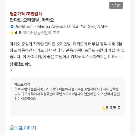
1
/
91
평균 가격 78만원 대
만다린 오리엔탈, 마카오
마카오 도심
-
Macau Avenida Dr Sun Yat Sen, NAPE
4.8
(
381
)
5
성급
호텔/리조트
마카오 중심에 자리한 만다린 오리엔탈, 마카오에 머무실 경우 차로 5분
정도 이동하면 마카오 과학 센터 및 관음상 워터프론트 공원에 가실 수 있
습니다. 이 가족 여행에 좋은 호텔에서 카지노 리스보아까지는 0.9km
…
상세정보 확인
베스트 리뷰
하루 두번의 클린서비스와 고객의 이름까지 불러주는 호텔서비스에 너무 만족합
니다 규모가 작아서 걱정했는데 주변 MGM호텔과의 연결이 잘 되어 있어서 불편
없이 이용했어요
5.0
/
5.0