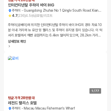
평균 가격 26만원 대
인터컨티넨탈 주하이 바이 IHG
주하이
-
Guangdong Zhuhai No 1 Qinglv South Road Xiangzh
4.7
(
236
)
4.5
성급
호텔/리조트
주하이(공베이)에 위치한 인터컨티넨탈 주하이 바이 IHG의 경우 차로 10
분 이내 거리에 뉴 유안 밍 팰리스 및 주하이 뮤지엄 등이 있습니다. 이 럭
셔리 호텔에서 해변 공원까지는 6.4km 떨어져 있으며, 28.2km 거리
…
상세정보 확인
1
/
77
평균 가격 28만원 대
레전드 팰리스 호텔
주하이
-
Macau Macau Fisherman's Wharf