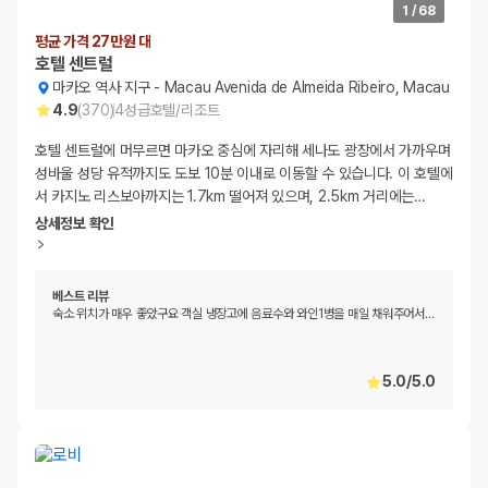
1
/
68
평균 가격 27만원 대
호텔 센트럴
마카오 역사 지구
-
Macau Avenida de Almeida Ribeiro, Macau
4.9
(
370
)
4
성급
호텔/리조트
호텔 센트럴에 머무르면 마카오 중심에 자리해 세나도 광장에서 가까우며
성바울 성당 유적까지도 도보 10분 이내로 이동할 수 있습니다. 이 호텔에
서 카지노 리스보아까지는 1.7km 떨어져 있으며, 2.5km 거리에는
…
상세정보 확인
베스트 리뷰
숙소 위치가 매우 좋았구요 객실 냉장고에 음료수와 와인1병을 매일 채워주어서
…
5.0
/
5.0