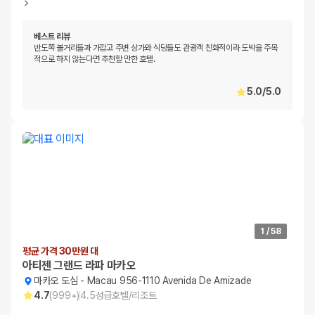
베스트 리뷰
반도쪽 볼거리들과 가깝고 주변 상가와 식당들도 관광객 친화적이라 도박을 주목
적으로 하지 않는다면 추천할 만한 호텔.
5.0
/
5.0
1
/
58
평균 가격 30만원 대
아티젠 그랜드 라파 마카오
마카오 도심
-
Macau 956-1110 Avenida De Amizade
4.7
(
999+
)
4.5
성급
호텔/리조트