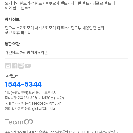
오키나와 렌트카
괌 렌트카
후쿠오카 렌트카
사이판 렌트카
삿포로 렌트카
해외 편도 렌트카
회사 정보
팀오투 소개
카모아 서비스
카모아 파트너스
팀오투 채용
입점 문의
광고 제휴 파트너
통합 약관
개인정보 처리방침
이용약관
고객센터
1544-5344
매일(공휴일 포함) 오전 9시 ~ 오후 6시
점심시간 오후 12시30분 ~ 1시30분 (1시간)
국내 법인·제휴 문의: feedback@tm2.kr
해외 법인·제휴 문의: global@tm2.kr
주식회사 팀오투 | 대표자: 홍성주 | 사업자등록번호: 286-88-00238
사업자정보확인