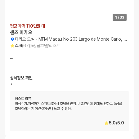
1
/
33
평균 가격 110만원 대
샌즈 마카오
마카오 도심
-
MFM Macau No 203 Largo de Monte Carlo, 203
4.6
(
67
)
5
성급
호텔/리조트
…
상세정보 확인
베스트 리뷰
비성수기.저렴하게 스위트룸에서 호텔을 만끽. 비흡연방에 침대도 편하고 5성급
호텔이라는 게 이런것이구나 느낄 수 있음.
5.0
/
5.0