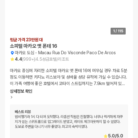
1
/
115
평균 가격 23만원 대
소피텔 마카오 앳 폰테 16
마카오 도심
-
Macau Rua Do Visconde Paco De Arcos
4.4
(
999+
)
4.5
성급
호텔/리조트
마카오 중심에 자리한 소피텔 마카오 앳 폰테 16에 머무실 경우 차로 5분
정도 이동하면 카지노 리스보아 및 성바울 성당 유적에 가실 수 있습니다.
이 가족 여행에 좋은 호텔에서 코타이 스트립까지는 7.9km 떨어져 있
…
상세정보 확인
베스트 리뷰
밤비행기라 1시 다 되어 도착했다. 리셉션 직원은 친절했다. 너무나 럭키하게 자쿠
지가 있는 스위트룸으로 업그레이드 받았고, 레이트 체크아웃까지 할 수 있었다.
도보로 주변을 다니기 너무 좋았다. 최고의 숙박이었다.
5.0
/
5.0