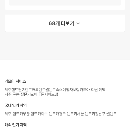
68개 더보기
카모아 서비스
제주렌트
단기렌트
해외렌트
월렌트
숙소
여행자보험
카모아 회원 혜택
자주 묻는 질문
카모아 TIP
사이트맵
국내 인기 지역
제주 렌트카
부산 렌트카
여수 렌트카
경주 렌트카
서울 렌트카
강남구 월렌트
해외 인기 지역