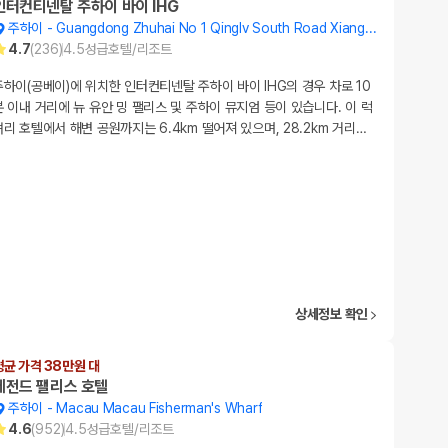
인터컨티넨탈 주하이 바이 IHG
주하이
-
Guangdong Zhuhai No 1 Qinglv South Road Xiangzh
4.7
(
236
)
4.5
성급
호텔/리조트
주하이(공베이)에 위치한 인터컨티넨탈 주하이 바이 IHG의 경우 차로 10
분 이내 거리에 뉴 유안 밍 팰리스 및 주하이 뮤지엄 등이 있습니다. 이 럭
셔리 호텔에서 해변 공원까지는 6.4km 떨어져 있으며, 28.2km 거리
…
상세정보 확인
평균 가격 38만원 대
레전드 팰리스 호텔
주하이
-
Macau Macau Fisherman's Wharf
4.6
(
952
)
4.5
성급
호텔/리조트