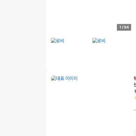
1
/
94