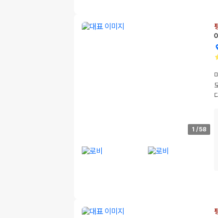
1
/
58