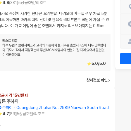
4.8
(
381
)
5
성급
호텔/리조트
마카오 중심에 자리한 만다린 오리엔탈, 마카오에 머무실 경우 차로 5분
정도 이동하면 마카오 과학 센터 및 관음상 워터프론트 공원에 가실 수 있
습니다. 이 가족 여행에 좋은 호텔에서 카지노 리스보아까지는 0.9km
…
베스트 리뷰
하루 두번의 클린서비스와 고객의 이름까지 불러주는 호텔서비스에 너무 만족합니
다 규모가 작아서 걱정했는데 주변 MGM호텔과의 연결이 잘 되어 있어서 불편없
이 이용했어요
5.0
/
5.0
상세정보 확인
평균 가격 15만원 대
힐튼 주하이
주하이
-
Guangdong Zhuhai No. 2989 Nanwan South Road
4.7
(
89
)
5
성급
호텔/리조트
…