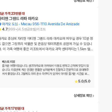
상세정보 확인
평균 가격 23만원 대
아티젠 그랜드 라파 마카오
마카오 도심
-
Macau 956-1110 Avenida De Amizade
4.7
(
999+
)
4.5
성급
호텔/리조트
마카오 중심에 자리한 아티젠 그랜드 라파 마카오에 머무실 경우 10분 정
도 걸으면 그랑프리 박물관 및 관음상 워터프론트 공원에 가실 수 있습니
다. 이 가족 여행에 좋은 리조트에서 마카오 과학 센터까지는 1.5km 떨
…
베스트 리뷰
즐거운 여행이였습니다. 샌즈마카오와 가까워서 이동도 편하고 근처에 맛집이 많
습니다. 리셉션에 계신 안경쓴 젠틀한 남자분께서 친절하고 전문적으로 응대해주
셔서 좋았습니다. 2월에도 야외 온수 자쿠지가 있어서 아이랑 즐거운 시간을 보
…
5.0
/
5.0
상세정보 확인
평균 가격 17만원 대