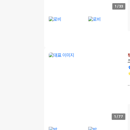
1
/
33
1
/
77