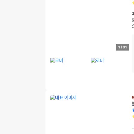
1
/
91