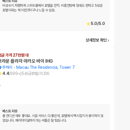
베스트 리뷰
비성수기.저렴하게 스위트룸에서 호텔을 만끽. 비흡연방에 침대도 편하고 5성급
호텔이라는 게 이런것이구나 느낄 수 있음.
5.0
/
5.0
상세정보 확인
평균 가격 27만원 대
크라운 플라자 마카오 바이 IHG
주하이
-
Macau The Residencia, Tower 7
4.4
(
999+
)
5
성급
호텔/리조트
…
베스트 리뷰
룸 컨디션 매우 좋아요. 시설 서비스 다 좋은데, 호텔에서 택시잡기가 용이하지 않
았습니다. 페리터미널까지가는 셔틀은 잘 탔습니다.