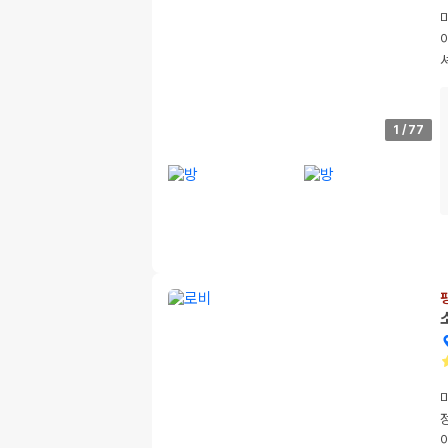
1
/
77