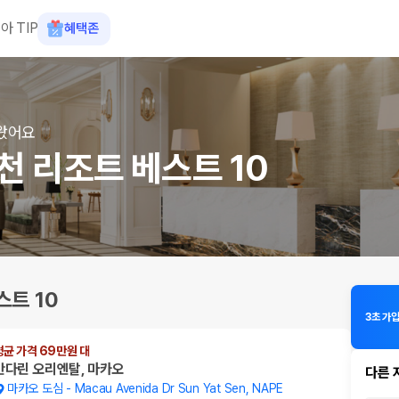
아 TIP
혜택존
왔어요
천 리조트 베스트 10
트 10
3초 가
평균 가격 69만원 대
만다린 오리엔탈, 마카오
다른 
마카오 도심
-
Macau Avenida Dr Sun Yat Sen, NAPE