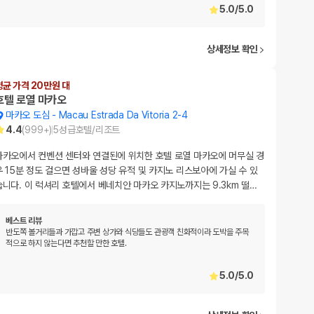
5.0
/
5.0
상세정보 확인
평균 가격 20만원 대
호텔 로열 마카오
마카오 도심
-
Macau Estrada Da Vitoria 2-4
4.4
(
999+
)
5
성급
호텔/리조트
마카오에서 컨벤션 센터와 연결된에 위치한 호텔 로열 마카오에 머무실 경
우 15분 정도 걸으면 성바울 성당 유적 및 카지노 리스보아에 가실 수 있
습니다. 이 럭셔리 호텔에서 베네치안 마카오 카지노까지는 9.3km 떨
…
베스트 리뷰
반도쪽 볼거리들과 가깝고 주변 상가와 식당들도 관광객 친화적이라 도박을 주목
적으로 하지 않는다면 추천할 만한 호텔.
5.0
/
5.0