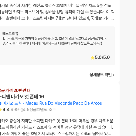
마카오 중심에 자리한 레전드 팰리스 호텔에 머무실 경우 차로 5분 정도
이동하면 카지노 리스보아 및 성바울 성당 유적에 가실 수 있습니다. 이 럭
셔리 호텔에서 코타이 스트립까지는 7.1km 떨어져 있으며, 7.4km 거리
…
베스트 리뷰
1. 마카오 항구와 가까워 접근성이 좋다. 2. 호텔이 넓고 말그대로 궁전느낌이다.
3. 직원들이 친절하다 택시에 여권 놔두고 내렸는데 끝까지 찾도록 도와주심
5.0
/
5.0
상세정보 확인
평균 가격 20만원 대
소피텔 마카오 앳 폰테 16
마카오 도심
-
Macau Rua Do Visconde Paco De Arcos
4.4
(
999+
)
4.5
성급
호텔/리조트
마카오 중심에 자리한 소피텔 마카오 앳 폰테 16에 머무실 경우 차로 5분
정도 이동하면 카지노 리스보아 및 성바울 성당 유적에 가실 수 있습니다.
이 가족 여행에 좋은 호텔에서 코타이 스트립까지는 7.9km 떨어져 있
…