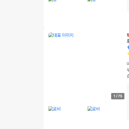
1
/
75