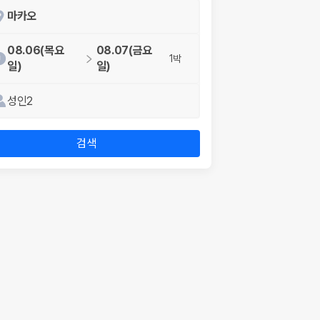
마카오
08.06(목요
08.07(금요
1박
일)
일)
성인2
검색