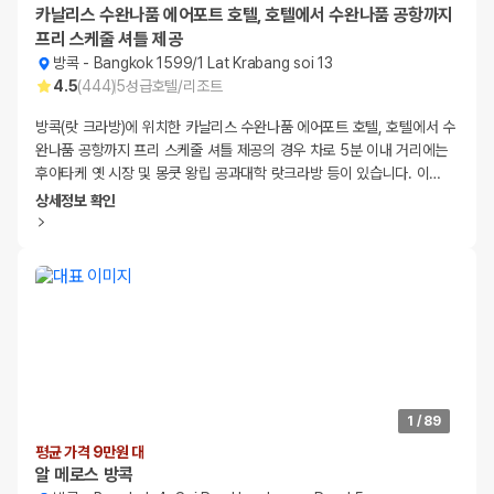
카날리스 수완나품 에어포트 호텔, 호텔에서 수완나품 공항까지
프리 스케줄 셔틀 제공
방콕
-
Bangkok 1599/1 Lat Krabang soi 13
4.5
(
444
)
5
성급
호텔/리조트
방콕(랏 크라방)에 위치한 카날리스 수완나품 에어포트 호텔, 호텔에서 수
완나품 공항까지 프리 스케줄 셔틀 제공의 경우 차로 5분 이내 거리에는
후아타케 옛 시장 및 몽쿳 왕립 공과대학 랏크라방 등이 있습니다. 이
…
상세정보 확인
1
/
89
평균 가격 9만원 대
알 메로스 방콕