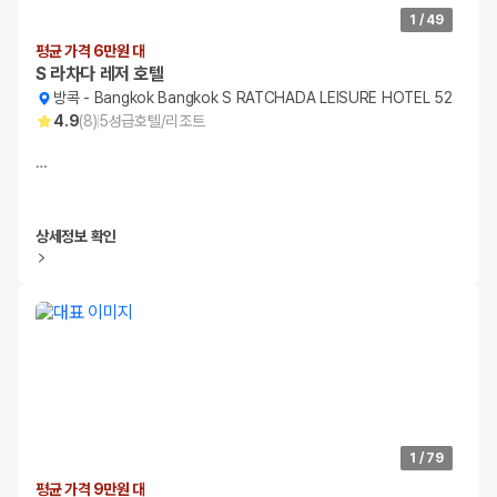
1
/
49
평균 가격 6만원 대
S 라차다 레저 호텔
방콕
-
Bangkok Bangkok S RATCHADA LEISURE HOTEL 52
4.9
(
8
)
5
성급
호텔/리조트
…
상세정보 확인
1
/
79
평균 가격 9만원 대