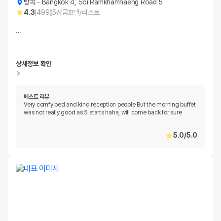
방콕
-
Bangkok 4, Soi Ramkhamhaeng Road 5
4.3
(
499
)
5
성급
호텔/리조트
…
상세정보 확인
베스트 리뷰
Very comfy bed and kind reception people But the morning buffet
was not really good as 5 starts haha, will come back for sure
5.0
/
5.0