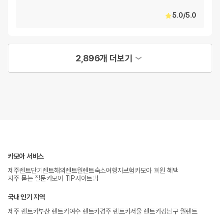
5.0
/
5.0
2,896개 더보기
카모아 서비스
제주렌트
단기렌트
해외렌트
월렌트
숙소
여행자보험
카모아 회원 혜택
자주 묻는 질문
카모아 TIP
사이트맵
국내 인기 지역
제주 렌트카
부산 렌트카
여수 렌트카
경주 렌트카
서울 렌트카
강남구 월렌트