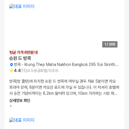
1
/
205
평균 가격 6만원 대
슈윈 드 방콕
방콕
-
Krung Thep Maha Nakhon Bangkok 295 Soi Sirinthorn 7, Khwaeng Bang Bumru
4.4
(
15
)
4.5
성급
호텔/리조트
방콕(방 플랏)에 위치한 슈윈 드 방콕에 머무실 경우 차로 5분이면 차오
프라야 강에, 8분이면 카오산 로드에 가실 수 있습니다. 이 럭셔리 호텔에
서 승전 기념비까지는 8.2km 떨어져 있으며, 10km 거리에는 시암 파
…
상세정보 확인