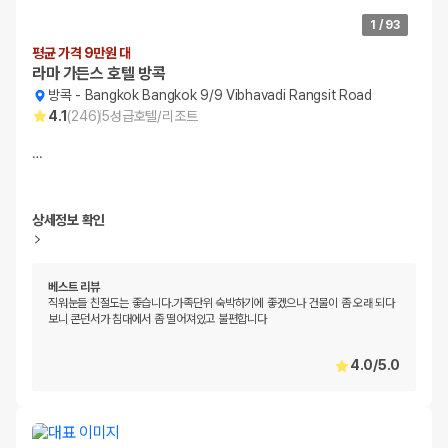
1
/
93
평균 가격 9만원 대
라마 가든스 호텔 방콕
방콕
-
Bangkok Bangkok 9/9 Vibhavadi Rangsit Road
4.1
(
246
)
5
성급
호텔/리조트
…
상세정보 확인
베스트 리뷰
직워눈들 친절도는 좋습니다.가족단위 숙박하기에 좋겠으나 건물이 좀 오래 되다
보니 콘던서가 침대에서 좀 떨어져있고 불편합니다
4.0
/
5.0