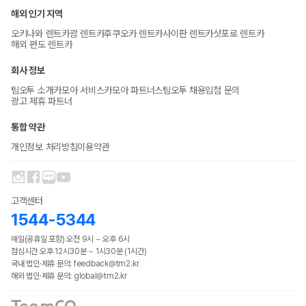
해외 인기 지역
오키나와 렌트카
괌 렌트카
후쿠오카 렌트카
사이판 렌트카
삿포로 렌트카
해외 편도 렌트카
회사 정보
팀오투 소개
카모아 서비스
카모아 파트너스
팀오투 채용
입점 문의
광고 제휴 파트너
통합 약관
개인정보 처리방침
이용약관
고객센터
1544-5344
매일(공휴일 포함) 오전 9시 ~ 오후 6시
점심시간 오후 12시30분 ~ 1시30분 (1시간)
국내 법인·제휴 문의: feedback@tm2.kr
해외 법인·제휴 문의: global@tm2.kr