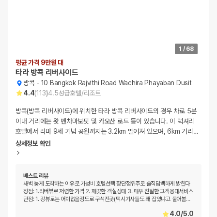
1
/
68
평균 가격 9만원 대
타라 방콕 리버사이드
방콕
-
10 Bangkok Rajvithi Road Wachira Phayaban Dusit
4.4
(
113
)
4.5
성급
호텔/리조트
방콕(방콕 리버사이드)에 위치한 타라 방콕 리버사이드의 경우 차로 5분
이내 거리에는 왓 벤차마보핏 및 카오산 로드 등이 있습니다. 이 럭셔리
호텔에서 라마 9세 기념 공원까지는 3.2km 떨어져 있으며, 6km 거리
…
상세정보 확인
베스트 리뷰
새벽 늦게 도착하는 이유로 가성비 호텔선택 장단점위주로 솔직담백하게 밝힌다
장점: 1.리버뷰로 저렴한 가격 2. 깨끗한 객실상태 3. 매우 친절한 고객응대서비스
단점: 1. 강뷰로는 어이없을정도로 구석진곳(택시기사들도 왜 잡았냐고 물어볼
…
4.0
/
5.0