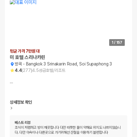
1
/
157
평균 가격 7만원 대
미 호텔 스리나카린
방콕
-
Bangkok 3 Srinakarin Road, Soi Supaphong 3
4.4
(
277
)
4.5
성급
호텔/리조트
…
상세정보 확인
베스트 리뷰
조식이 저렴하고 방이 깨끗합니다 다만 따뜻한 물이 약해요 위치도 나쁘지않습니
다. 다만 아속이나 다른곳으로 가기위해선 쟌철을 이용하기 블편합니다