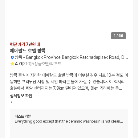
1
/
66
평균 가격 7만원 대
에메랄드 호텔 방콕
방콕
-
Bangkok Province Bangkok Ratchadapisek Road, Din Daeng, 99/1
4.0
(
310
)
5
성급
호텔/리조트
방콕 중심에 자리한 에메랄드 호텔 방콕에 머무실 경우 차로 10분 정도 이
동하면 프라투남 시장 및 시암 파라곤 몰에 가실 수 있습니다. 이 럭셔리
호텔에서 씨암 센터까지는 7.9km 떨어져 있으며, 8km 거리에는 룸
…
상세정보 확인
베스트 리뷰
Everything good except that the ceramic washbasin is not clean
…