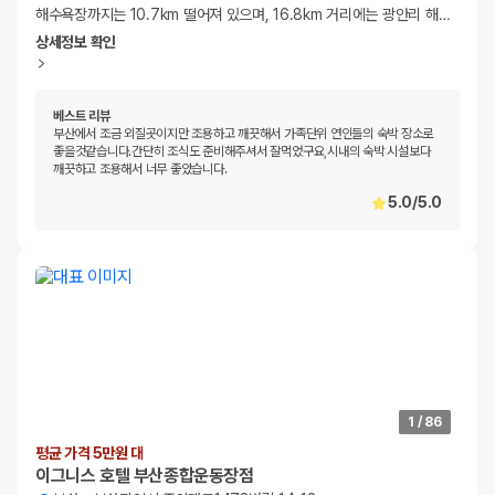
해수욕장까지는 10.7km 떨어져 있으며, 16.8km 거리에는 광안리 해
…
상세정보 확인
베스트 리뷰
부산에서 조금 외질곳이지만 조용하고 깨끗해서 가족단위 연인들의 숙박 장소로
좋을것같습니다.간단히 조식도 준비해주셔서 잘먹었구요,시내의 숙박 시설보다
깨끗하고 조용해서 너무 좋았습니다.
5.0
/
5.0
1
/
86
평균 가격 5만원 대
이그니스 호텔 부산종합운동장점