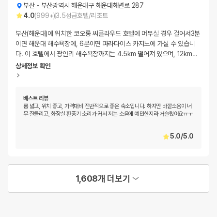
부산
-
부산광역시 해운대구 해운대해변로 287
4.0
(
999+
)
3.5
성급
호텔/리조트
부산(해운대)에 위치한 코오롱 씨클라우드 호텔에 머무실 경우 걸어서3분
이면 해운대 해수욕장에, 6분이면 파라다이스 카지노에 가실 수 있습니
다. 이 호텔에서 광안리 해수욕장까지는 4.5km 떨어져 있으며, 12km
…
상세정보 확인
베스트 리뷰
룸 넓고, 위치 좋고, 가격대비 전반적으로 좋은 숙소입니다. 하지만 바깥소음이 너
무 잘들리고, 화장실 환풍기 소리가 커서 저는 소음에 예민한지라 거슬렸어요ㅠㅜ
5.0
/
5.0
1,608개 더보기