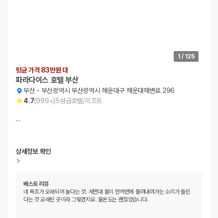
1
/
125
평균 가격 83만원 대
파라다이스 호텔 부산
부산
-
부산광역시 부산광역시 해운대구 해운대해변로 296
4.7
(
999+
)
5
성급
호텔/리조트
…
상세정보 확인
베스트 리뷰
네 욕조가 오래되어 높다는 것. 세면대 물이 한꺼번에 몰려내려가는 소리가 들린
다는 것 오래된 곳이라 그렇겠지요. 물온도는 괜찮았습니다.