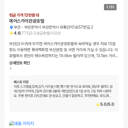
1
/
51
평균 가격 12만원 대
에어스카이관광호텔
부산
-
부산광역시 부산광역시 유통단지1로57번길 2
4.6
(
775
)
3.5
성급
호텔/리조트
부산(강서구)에 위치한 에어스카이관광호텔에 숙박하실 경우 차로 15분
정도 이동하면 롯데백화점 부산본점 및 서면 거리에 가실 수 있습니다. 이
호텔에서 광안리 해수욕장까지는 19.9km 떨어져 있으며, 13.1km 거리
…
상세정보 확인
베스트 리뷰
아침 스크램블,잡채,김치,시리얼,식빵,쨈 기본 한식으로 토마토,양상추 샐러드 밥
국(1일차 미역국,2일차 김치콩나물국) 메인반찬으로 1일 쏘야, 2일 카레 나왔어
요. 주변 편의점 2곳(큰대로 건너)있고, 건물이 깔끔하고, 주차편해요. 방도,화
…
5.0
/
5.0