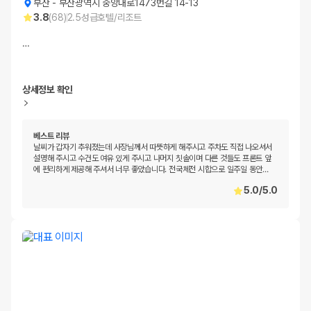
부산
-
부산광역시 중앙대로1473번길 14-13
3.8
(
68
)
2.5
성급
호텔/리조트
…
상세정보 확인
베스트 리뷰
날씨가 갑자기 추워졌는데 사장님께서 따뜻하게 해주시고 주차도 직접 나오셔서
설명해 주시고 수건도 여유 있게 주시고 나머지 칫솔이며 다른 것들도 프론트 앞
에 편리하게 제공해 주셔서 너무 좋았습니다. 전국체전 시합으로 일주일 동안
…
5.0
/
5.0