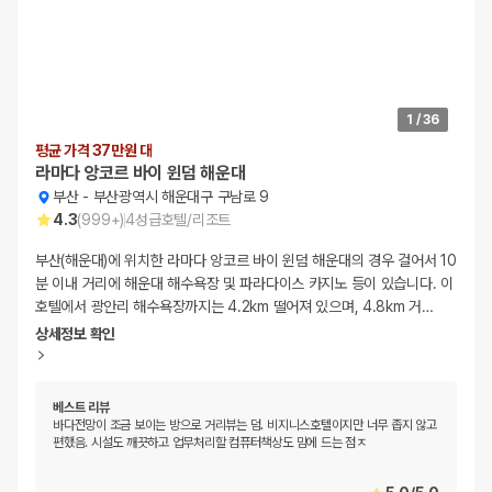
1
/
36
평균 가격 37만원 대
라마다 앙코르 바이 윈덤 해운대
부산
-
부산광역시 해운대구 구남로 9
4.3
(
999+
)
4
성급
호텔/리조트
부산(해운대)에 위치한 라마다 앙코르 바이 윈덤 해운대의 경우 걸어서 10
분 이내 거리에 해운대 해수욕장 및 파라다이스 카지노 등이 있습니다. 이
호텔에서 광안리 해수욕장까지는 4.2km 떨어져 있으며, 4.8km 거
…
상세정보 확인
베스트 리뷰
바다전망이 조금 보이는 방으로 거리뷰는 덤. 비지니스호텔이지만 너무 좁지 않고
편했음. 시설도 깨끗하고 업무처리할 컴퓨터책상도 맘에 드는 점ㅈ