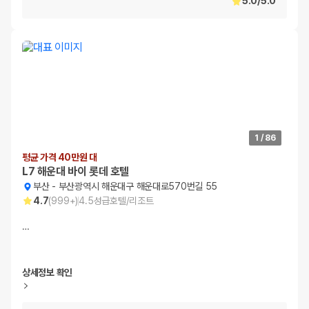
5.0
/
5.0
1
/
86
평균 가격 40만원 대
L7 해운대 바이 롯데 호텔
부산
-
부산광역시 해운대구 해운대로570번길 55
4.7
(
999+
)
4.5
성급
호텔/리조트
…
상세정보 확인