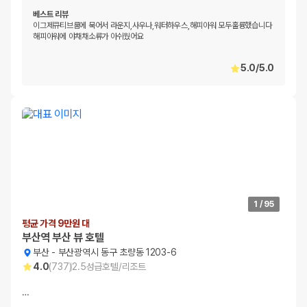
베스트 리뷰
이그제큐티브룸에 묵어서 라운지,사우나,워터하우스,해피아워 모두훌륭했습니다
해피아워에 야채채소류가 아쉬웠어요
5.0
/
5.0
1
/
95
평균 가격 9만원 대
부산역 부산 뷰 호텔
부산
-
부산광역시 동구 초량동 1203-6
4.0
(
737
)
2.5
성급
호텔/리조트
…