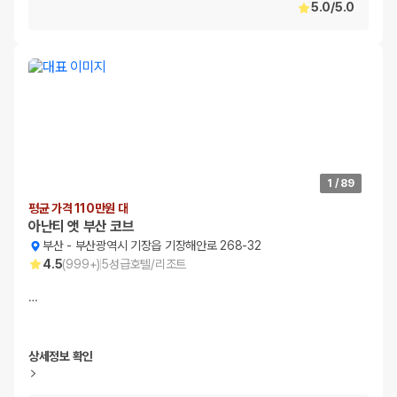
5.0
/
5.0
1
/
89
평균 가격 110만원 대
아난티 앳 부산 코브
부산
-
부산광역시 기장읍 기장해안로 268-32
4.5
(
999+
)
5
성급
호텔/리조트
…
상세정보 확인