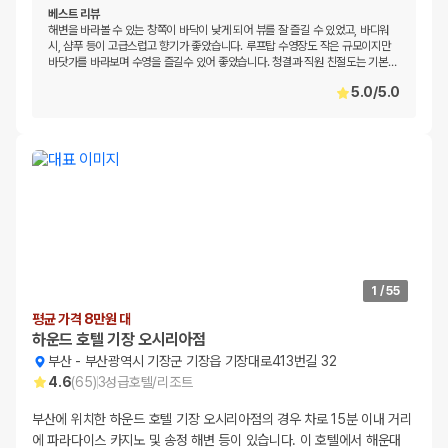
베스트 리뷰
해변을 바라볼 수 있는 창쪽이 바닥이 낮게 되어 뷰를 잘 즐길 수 있었고, 바디워
시, 샴푸 등이 고급스럽고 향기가 좋았습니다. 루프탑 수영장도 작은 규모이지만
바닷가를 바라보며 수영을 즐길수 있어 좋았습니다. 청결과 직원 친절도는 기본
…
5.0
/
5.0
1
/
55
평균 가격 8만원 대
하운드 호텔 기장 오시리아점
부산
-
부산광역시 기장군 기장읍 기장대로413번길 32
4.6
(
65
)
3
성급
호텔/리조트
부산에 위치한 하운드 호텔 기장 오시리아점의 경우 차로 15분 이내 거리
에 파라다이스 카지노 및 송정 해변 등이 있습니다. 이 호텔에서 해운대