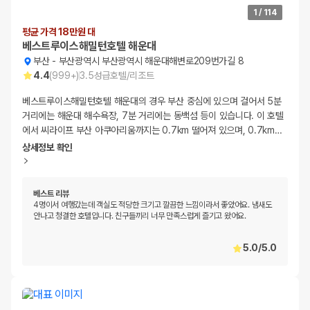
1
/
114
평균 가격 18만원 대
베스트루이스해밀턴호텔 해운대
부산
-
부산광역시 부산광역시 해운대해변로209번가길 8
4.4
(
999+
)
3.5
성급
호텔/리조트
베스트루이스해밀턴호텔 해운대의 경우 부산 중심에 있으며 걸어서 5분
거리에는 해운대 해수욕장, 7분 거리에는 동백섬 등이 있습니다. 이 호텔
에서 씨라이프 부산 아쿠아리움까지는 0.7km 떨어져 있으며, 0.7km
…
상세정보 확인
베스트 리뷰
4명이서 여행갔는데 객실도 적당한 크기고 깔끔한 느낌이라서 좋았어요. 냄새도
안나고 청결한 호텔입니다. 친구들끼리 너무 만족스럽게 즐기고 왔어요.
5.0
/
5.0