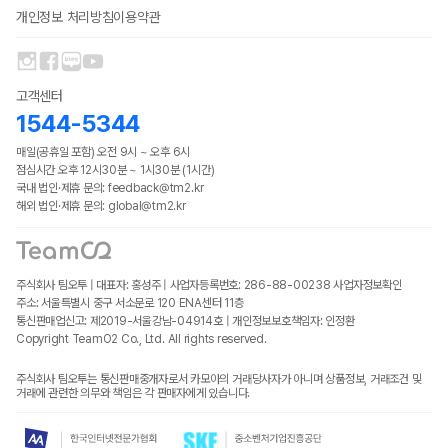
개인정보 처리방침
이용약관
고객센터
1544-5344
매일(공휴일 포함) 오전 9시 ~ 오후 6시
점심시간 오후 12시30분 ~ 1시30분 (1시간)
국내 법인·제휴 문의: feedback@tm2.kr
해외 법인·제휴 문의: global@tm2.kr
주식회사 팀오투 | 대표자: 홍성주 | 사업자등록번호: 286-88-00238
사업자정보확인
주소: 서울특별시 중구 서소문로 120 ENA센터 11층
통신판매업신고: 제2019-서울강남-04914호 | 개인정보보호책임자: 인정환
Copyright TeamO2 Co., Ltd. All rights reserved.
주식회사 팀오투는 통신판매중개자로서 카모아의 거래당사자가 아니며 상품정보, 거래조건 및
거래에 관련한 의무와 책임은 각 판매자에게 있습니다.