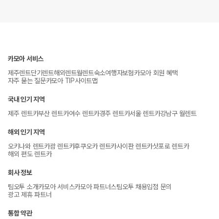
카모아 서비스
제주렌트
단기렌트
해외렌트
월렌트
숙소
여행자보험
카모아 회원 혜택
자주 묻는 질문
카모아 TIP
사이트맵
국내 인기 지역
제주 렌트카
부산 렌트카
여수 렌트카
경주 렌트카
서울 렌트카
강남구 월렌트
해외 인기 지역
오키나와 렌트카
괌 렌트카
후쿠오카 렌트카
사이판 렌트카
삿포로 렌트카
해외 편도 렌트카
회사 정보
팀오투 소개
카모아 서비스
카모아 파트너스
팀오투 채용
입점 문의
광고 제휴 파트너
통합 약관