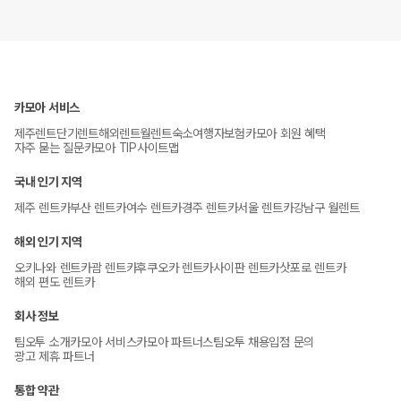
카모아 서비스
제주렌트
단기렌트
해외렌트
월렌트
숙소
여행자보험
카모아 회원 혜택
자주 묻는 질문
카모아 TIP
사이트맵
국내 인기 지역
제주 렌트카
부산 렌트카
여수 렌트카
경주 렌트카
서울 렌트카
강남구 월렌트
해외 인기 지역
오키나와 렌트카
괌 렌트카
후쿠오카 렌트카
사이판 렌트카
삿포로 렌트카
해외 편도 렌트카
회사 정보
팀오투 소개
카모아 서비스
카모아 파트너스
팀오투 채용
입점 문의
광고 제휴 파트너
통합 약관