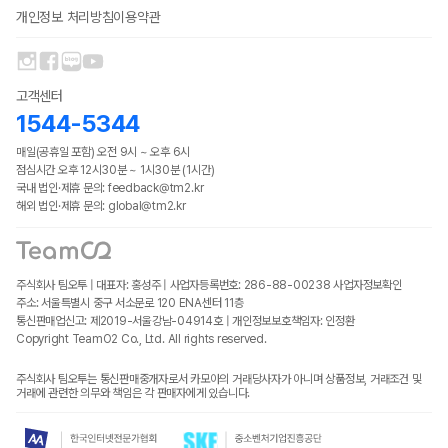
개인정보 처리방침
이용약관
고객센터
1544-5344
매일(공휴일 포함) 오전 9시 ~ 오후 6시
점심시간 오후 12시30분 ~ 1시30분 (1시간)
국내 법인·제휴 문의: feedback@tm2.kr
해외 법인·제휴 문의: global@tm2.kr
주식회사 팀오투 | 대표자: 홍성주 | 사업자등록번호: 286-88-00238
사업자정보확인
주소: 서울특별시 중구 서소문로 120 ENA센터 11층
통신판매업신고: 제2019-서울강남-04914호 | 개인정보보호책임자: 인정환
Copyright TeamO2 Co., Ltd. All rights reserved.
주식회사 팀오투는 통신판매중개자로서 카모아의 거래당사자가 아니며 상품정보, 거래조건 및
거래에 관련한 의무와 책임은 각 판매자에게 있습니다.