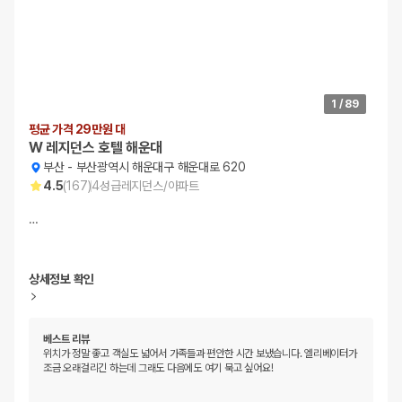
1
/
89
평균 가격 29만원 대
W 레지던스 호텔 해운대
부산
-
부산광역시 해운대구 해운대로 620
4.5
(
167
)
4
성급
레지던스/아파트
…
상세정보 확인
베스트 리뷰
위치가 정말 좋고 객실도 넓어서 가족들과 편안한 시간 보냈습니다. 엘리베이터가
조금 오래걸리긴 하는데 그래도 다음에도 여기 묵고 싶어요!