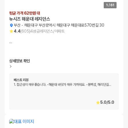
1
/
61
평균 가격 62만원 대
뉴시즈 해운대 레지던스
부산
-
해운대구 부산광역시 해운대구 해운대로570번길 30
4.4
(
605
)
4
성급
레지던스/아파트
…
상세정보 확인
베스트 리뷰
1. 접근성이 매우좋습니다. -해운대 바닷가 매우 가까워요. -동백섬, 해리단길
…
5.0
/
5.0