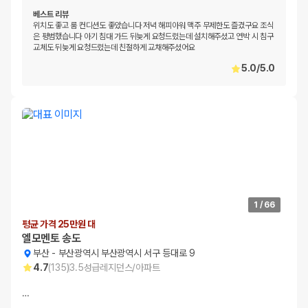
베스트 리뷰
위치도 좋고 룸 컨디션도 좋았습니다 저녁 해피아워 맥주 무제한도 즐겼구요 조식
은 평범했습니다 아기 침대 가드 뒤늦게 요청드렸는데 설치해주셨고 연박 시 침구
교체도 뒤늦게 요청드렸는데 친절하게 교채해주셨어요
5.0
/
5.0
1
/
66
평균 가격 25만원 대
엘모멘토 송도
부산
-
부산광역시 부산광역시 서구 등대로 9
4.7
(
135
)
3.5
성급
레지던스/아파트
…