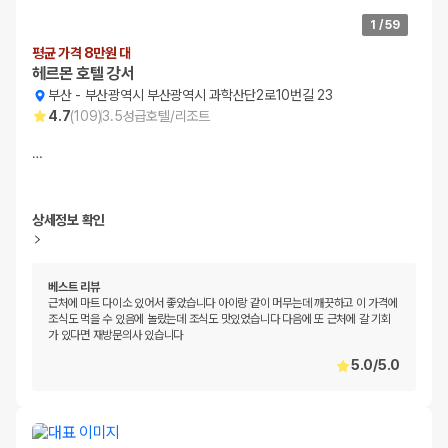
1
/
59
평균 가격 8만원 대
헤르몬 호텔 강서
부산
-
부산광역시 부산광역시 과학산단2로10번길 23
4.7
(
109
)
3.5
성급
호텔/리조트
…
상세정보 확인
베스트 리뷰
근처에 마트 다이소 있어서 좋았습니다 아이랑 같이 머무는데 깨끗하고 이 가격에
조식도 먹을 수 있음에 놀랐는데 조식도 맛있었습니다 다음에 또 근처에 갈 기회
가 있다면 재방문의사 있습니다
5.0
/
5.0