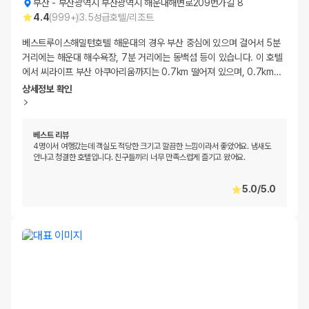
부산
-
부산광역시 부산광역시 해운대해변로209번가길 8
4.4
(
999+
)
3.5
성급
호텔/리조트
베스트루이스해밀턴호텔 해운대의 경우 부산 중심에 있으며 걸어서 5분
거리에는 해운대 해수욕장, 7분 거리에는 동백섬 등이 있습니다. 이 호텔
에서 씨라이프 부산 아쿠아리움까지는 0.7km 떨어져 있으며, 0.7km
…
상세정보 확인
베스트 리뷰
4명이서 여행갔는데 객실도 적당한 크기고 깔끔한 느낌이라서 좋았어요. 냄새도
안나고 청결한 호텔입니다. 친구들끼리 너무 만족스럽게 즐기고 왔어요.
5.0
/
5.0