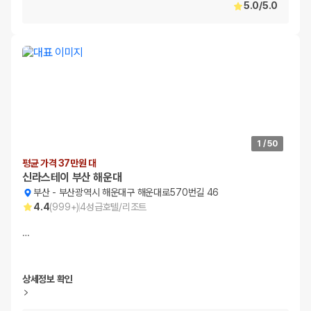
5.0
/
5.0
1
/
50
평균 가격 37만원 대
신라스테이 부산 해운대
부산
-
부산광역시 해운대구 해운대로570번길 46
4.4
(
999+
)
4
성급
호텔/리조트
…
상세정보 확인