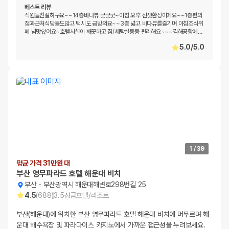
베스트 리뷰
직원들친절하구요~~14층바다뷰 굿굿굿~아침 오후 선셋환상이에요~~1층편의
점과근처식당들도많고 택시도 금방와요~~3층 넓고 바다뷰를즐기며 아침조식뷔
페 넘맛있어요~호텔시설이 깨끗하고 짐/세탁실등등 편리해요~~~김해공항에
…
5.0
/
5.0
1
/
39
평균 가격 31만원 대
부산 영무파라드 호텔 해운대 비치
부산
-
부산광역시 해운대해변로298번길 25
4.5
(
688
)
3.5
성급
호텔/리조트
부산(해운대)에 위치한 부산 영무파라드 호텔 해운대 비치에 머무르며 해
운대 해수욕장 및 파라다이스 카지노에서 가까운 접근성을 누려보세요.