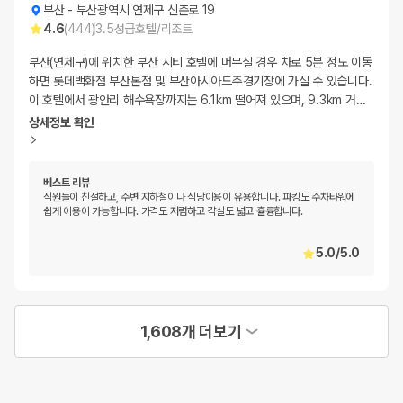
부산
-
부산광역시 연제구 신촌로 19
4.6
(
444
)
3.5
성급
호텔/리조트
부산(연제구)에 위치한 부산 시티 호텔에 머무실 경우 차로 5분 정도 이동
하면 롯데백화점 부산본점 및 부산아시아드주경기장에 가실 수 있습니다.
이 호텔에서 광안리 해수욕장까지는 6.1km 떨어져 있으며, 9.3km 거
…
상세정보 확인
베스트 리뷰
직원들이 친절하고, 주변 지하철이나 식당이용이 유용합니다. 파킹도 주차타워에
쉽게 이용이 가능합니다. 가격도 저렴하고 갹실도 넓고 휼륭합니다.
5.0
/
5.0
1,608개 더보기