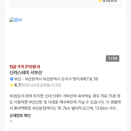
5.0
/
5.0
1
/
34
평균 가격 21만원 대
신라스테이 서부산
부산
-
부산광역시 부산광역시 강서구 명지국제7로 38
4.7
(
999+
)
4
성급
호텔/리조트
부산(강서구)에 위치한 신라스테이 서부산에 숙박하실 경우 차로 15분 정
도 이동하면 부산신항 및 다대포 해수욕장에 가실 수 있습니다. 이 호텔에
서 롯데백화점 부산본점까지는 18.7km 떨어져 있으며, 13.8km 거리
…
상세정보 확인