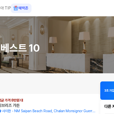
아 TIP
혜택존
베스트 10
3초 가
평균 가격 8만원 대
시브리즈 가든
다른 
사이판
-
NM Saipan Beach Road, Chalan Monsignor Guerreo St