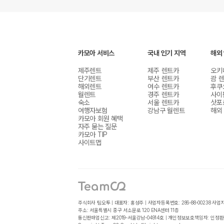
카모아 서비스
국내 인기 지역
해외
제주렌트
제주 렌트카
오키
단기렌트
부산 렌트카
괌 
해외렌트
여수 렌트카
후쿠
월렌트
경주 렌트카
사이
숙소
서울 렌트카
삿포
여행자보험
강남구 월렌트
해외
카모아 회원 혜택
자주 묻는 질문
카모아 TIP
사이트맵
주식회사 팀오투 | 대표자: 홍성주 | 사업자등록번호: 286-88-00238
사업
주소: 서울특별시 중구 서소문로 120 ENA센터 11층
통신판매업신고: 제2019-서울강남-04914호 | 개인정보보호책임자: 인정환