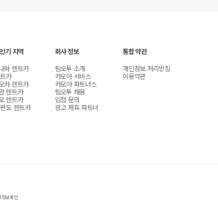
 인기 지역
회사 정보
통합 약관
나와 렌트카
팀오투 소개
개인정보 처리방침
렌트카
카모아 서비스
이용약관
오카 렌트카
카모아 파트너스
판 렌트카
팀오투 채용
로 렌트카
입점 문의
 편도 렌트카
광고 제휴 파트너
자정보확인