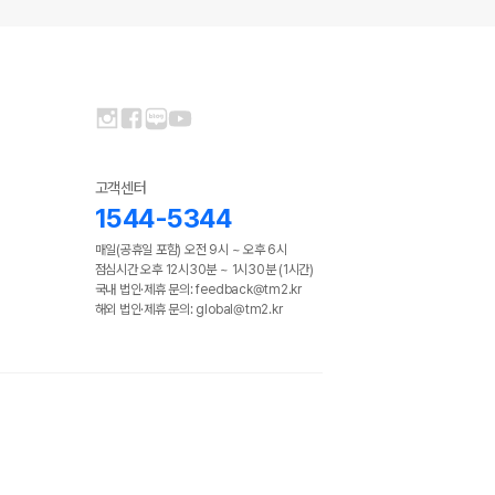
고객센터
1544-5344
매일(공휴일 포함) 오전 9시 ~ 오후 6시
점심시간 오후 12시30분 ~ 1시30분 (1시간)
국내 법인·제휴 문의: feedback@tm2.kr
해외 법인·제휴 문의: global@tm2.kr