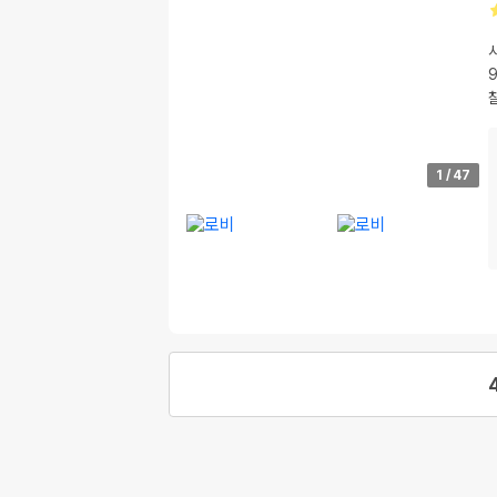
1
/
47